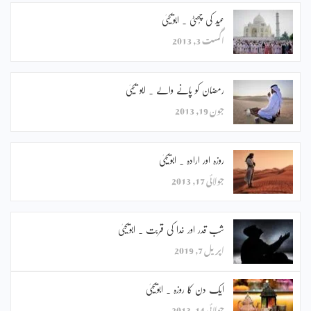
عید کی چُھٹی ۔ ابویحییٰ
اگست 3, 2013
رمضان کو پانے والے ۔ ابو یحییٰ
جون 19, 2013
روزہ اور ارادہ ۔ ابویحییٰ
جولائی 17, 2013
شب قدر اور خدا کی قربت ۔ ابویحییٰ
اپریل 7, 2019
ایک دن کا روزہ ۔ ابویحییٰ
جولائی 14, 2013