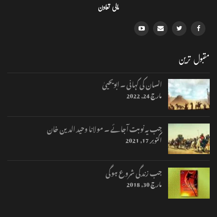
مالی تعاون
مقبول ترین
انسان کی کہانی ۔ ابویحییٰ
مارچ 24, 2022
جب یہ نوبت آجائے ۔ مولانا وحید الدین خان
اکتوبر 17, 2021
جب زندگی شروع ہوگی
مارچ 30, 2018