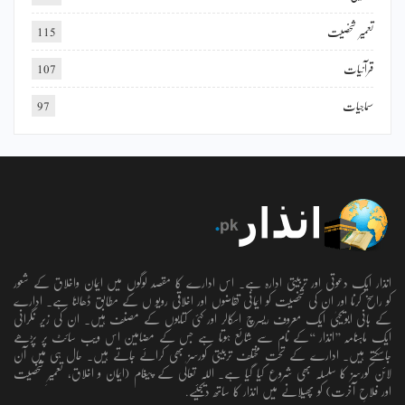
تعمیر شخصیت
115
قرآنیات
107
سماجیات
97
انذار ایک دعوتی اور تربیتی ادارہ ہے۔ اس ادارے کا مقصد لوگوں میں ایمان واخلاق کے شعور
کو راسخ کرنا اور ان کی شخصیت کو ایمانی تقاضوں اور اخلاقی رویو ں کے مطابق ڈھالنا ہے۔ ادارے
کے بانی ابویحییٰ ایک معروف ریسرچ اسکالر اور کئی کتابوں کے مصنف ہیں۔ ان کی زیر نگرانی
ایک ماہنامہ ’’انذار ‘‘کے نام سے شائع ہوتا ہے جس کے مضامین اس ویب سائٹ پر پڑھے
جاسکتے ہیں۔ ادارے کے تحت مختلف تربیتی کورسز بھی کرائے جاتے ہیں۔ حال ہی میں آن
لائن کورسز کا سلسلہ بھی شروع کیا گیا ہے۔ اللہ تعالٰی کے پیغام (ایمان و اخلاق، تعمیرِ شخصیت
اور فلاحِ آخرت) کو پھیلانے میں انذار کا ساتھ دیجئیے.