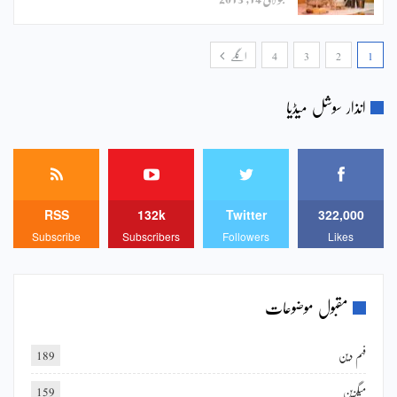
1
2
3
4
اگلے
انذار سوشل میڈیا
RSS
132k
Twitter
322,000
Subscribe
Subscribers
Followers
Likes
مقبول موضوعات
فہم دین
189
میگزین
159