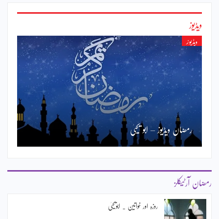
ویڈیوز
ویڈیوز
رمضان ویڈیوز – ابو یحییٰ
رمضان آرٹیکلز
روزہ اور خواتین ۔ ابویحییٰ