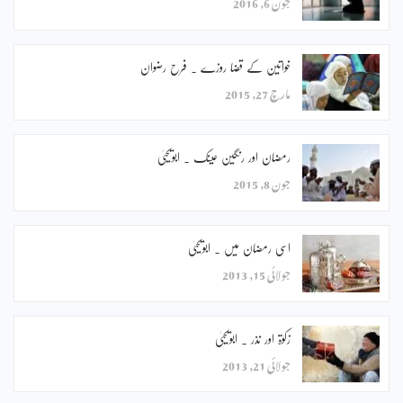
جون 6, 2016
خواتین کے قضا روزے ۔ فرح رضوان
مارچ 27, 2015
رمضان اور رنگین عینک ۔ ابویحییٰ
جون 8, 2015
اسی رمضان میں ۔ ابویحییٰ
جولائی 15, 2013
زکوٰۃ اور نذر ۔ ابویحییٰ
جولائی 21, 2013