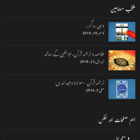
منتخب مضامین
وہی رہ گزر
نومبر 10, 2019
خلاصہ و ترجمہ قرآن، ابو یحییٰ کے ساتھ
اپریل 23, 2018
ترجمہ قرآن – مولانا وحیدالّدیں
مئی 5, 2018
اہم صفحات اور لنکس
صفحۂ اول