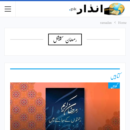
ramadan
Home
رمضان سپیشل
کتابیں
کتابیں