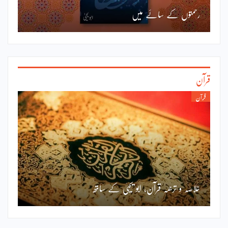
رحمتوں کے سائے میں
قرآن
قرآن
خلاصہ و ترجمہ قرآن، ابو یحییٰ کے ساتھ