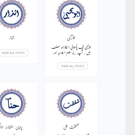
ابویحییٰ
انذار
ابویحییٰ ایک پاکستانی اسکالراور مصنف
VIEW ALL POSTS
ہیں ۔ آپ نے علوم اسلامیہ اور…
VIEW ALL POSTS
شفقت علی
پروین سلطانہ حناؔ