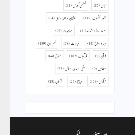
ایمان
(87)
تعلیمی کورس
(11)
تعمیر شخصیت
(115)
خواتین و خانہ داری
(34)
سلسلہ روز و شب
(11)
سماجیات
(97)
سیر و سوانح
(14)
عبادات
(78)
فہم دین
(189)
قرآن
(2)
قرآنیات
(107)
متفرق
(64)
مضامین
(0)
ملکی و عالمی مسائل
(53)
میگزین
(159)
ویڈیوز
(27)
کتابیں
(28)