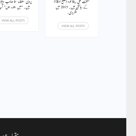
شفقت علی رینالاخورد (ضلع اوکاڑا)
پروین سلطانہ حناؔ صاحبِ دیوا
کے رہائشی ہیں۔ 2015 میں
ہیں۔ "میں ستارہ ہوں" آپ
انگریزی…
VIEW ALL POSTS
VIEW ALL POSTS