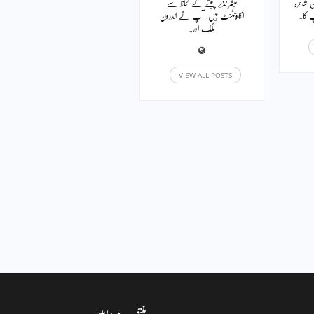
ن شاعرہ
مبشر نذیر پیشے کے لحاظ سے
 کا…
اکاؤنٹنٹ ہیں. آپ نے اندرون
ملک اور…
VIEW ALL POSTS