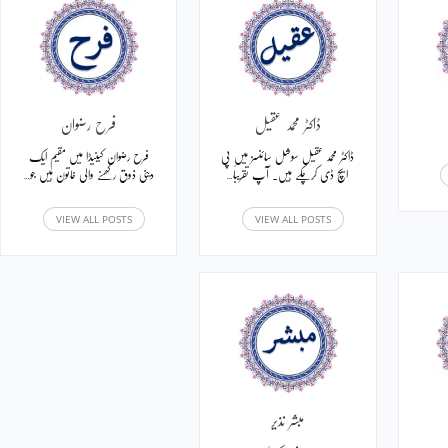
ڈاکٹر محمد عقیل
فرح رضوان
ڈاکٹر محمد عقیل سوشل سائنسز میں پی
فرح رضوان کینیڈا میں مقیم ایک
ایچ ڈی کرچکے ہیں۔ آپ تقریباً…
دینی ذوق رکھنے والی خاتون ہیں جو…
VIEW ALL POSTS
VIEW ALL POSTS
مبشر نذیر