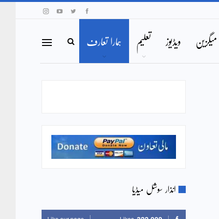
میگزین
ویڈیوز
تعلیم
ہمارا تعارف
انذار سوشل میڈیا
Like our page
Likes