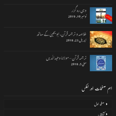
وہی رہ گزر
نومبر 10, 2019
خلاصہ و ترجمہ قرآن، ابو یحییٰ کے ساتھ
اپریل 23, 2018
ترجمہ قرآن – مولانا وحیدالّدیں
مئی 5, 2018
اہم صفحات اور لنکس
صفحۂ اول
کتابیں