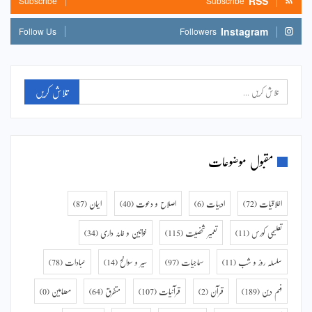
RSS
Subscribe
Subscribe
Instagram
Follow Us
Followers
مقبول موضوعات
اخلاقیات
(72)
ادبیات
(6)
اصلاح و دعوت
(40)
ایمان
(87)
تعلیمی کورس
(11)
تعمیر شخصیت
(115)
خواتین و خانہ داری
(34)
سلسلہ روز و شب
(11)
سماجیات
(97)
سیر و سوانح
(14)
عبادات
(78)
فہم دین
(189)
قرآن
(2)
قرآنیات
(107)
متفرق
(64)
مضامین
(0)