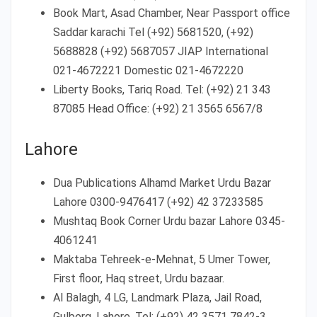
Book Mart, Asad Chamber, Near Passport office
Saddar karachi Tel (+92) 5681520, (+92)
5688828 (+92) 5687057 JIAP International
021-4672221 Domestic 021-4672220
Liberty Books, Tariq Road. Tel: (+92) 21 343
87085 Head Office: (+92) 21 3565 6567/8
Lahore
Dua Publications Alhamd Market Urdu Bazar
Lahore 0300-9476417 (+92) 42 37233585
Mushtaq Book Corner Urdu bazar Lahore 0345-
4061241
Maktaba Tehreek-e-Mehnat, 5 Umer Tower,
First floor, Haq street, Urdu bazaar.
Al Balagh, 4 LG, Landmark Plaza, Jail Road,
Gulberg, Lahore. Tel: (+92) 42 3571 7842-3,