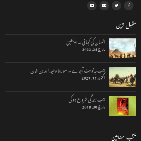
مقبول ترین
انسان کی کہانی ۔ ابویحییٰ
مارچ 24, 2022
جب یہ نوبت آجائے ۔ مولانا وحید الدین خان
اکتوبر 17, 2021
جب زندگی شروع ہوگی
مارچ 30, 2018
منتخب مضامین