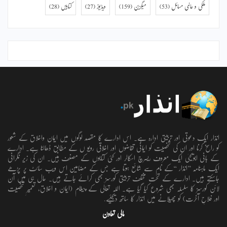
ملکی و عالمی مسائل
(53)
میگزین
(159)
ویڈیوز
(27)
کتابیں
(28)
انذار ایک دعوتی اور تربیتی ادارہ ہے۔ اس ادارے کا مقصد لوگوں میں ایمان واخلاق کے شعور
کو راسخ کرنا اور ان کی شخصیت کو ایمانی تقاضوں اور اخلاقی رویو ں کے مطابق ڈھالنا ہے۔ ادارے
کے بانی ابویحییٰ ایک معروف ریسرچ اسکالر اور کئی کتابوں کے مصنف ہیں۔ ان کی زیر نگرانی
ایک ماہنامہ ’’انذار ‘‘کے نام سے شائع ہوتا ہے جس کے مضامین اس ویب سائٹ پر پڑھے
جاسکتے ہیں۔ ادارے کے تحت مختلف تربیتی کورسز بھی کرائے جاتے ہیں۔ حال ہی میں آن
لائن کورسز کا سلسلہ بھی شروع کیا گیا ہے۔ اللہ تعالٰی کے پیغام (ایمان و اخلاق، تعمیرِ شخصیت
اور فلاحِ آخرت) کو پھیلانے میں انذار کا ساتھ دیجئیے.
مالی تعاون