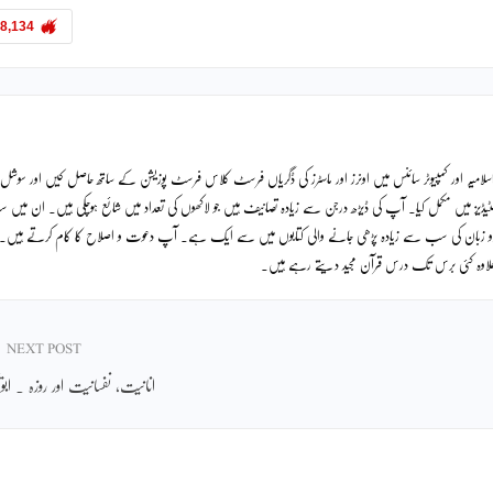
8,134
لامیہ اور کمپیوٹر سائنس میں اونرز اور ماسٹرز کی ڈگریاں فرسٹ کلاس فرسٹ پوزیشن کے ساتھ حاصل کیں اور سوشل
ٹیڈیز میں مکمل کیا۔ آپ کی ڈیڑھ درجن سے زیادہ تصانیف ہیں جو لاکھوں کی تعداد میں شائع ہوچکی ہیں۔ ان میں
دو زبان کی سب سے زیادہ پڑھی جانے والی کتابوں میں سے ایک ہے۔ آپ دعوت و اصلاح کا کام کرتے ہیں۔
ے علاوہ کئی برس تک درس قرآن مجید دیتے رہے ہیں۔
NEXT POST
انانیت، نفسانیت اور روزہ ۔ ابویح