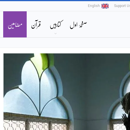
English
Support U
صفحۂ اول
کتابیں
قرآن
مضامین