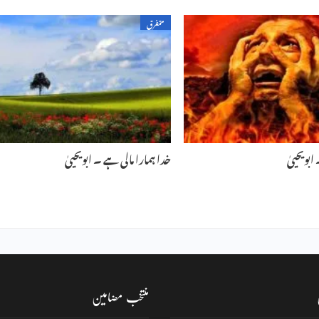
متفرق
ابویحییٰ
خدا ہمارا مالی ہے ۔ ابویحییٰ
منتخب مضامین