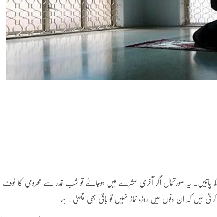
رکھ پاتیں۔ یہ صورتحال اگر آخری عشرے میں ہوجائے تو شب قدر سے محرومی کا خوف
ل کرتی ہیں کہ ان دنوں میں روزہ نماز نہیں تو باقی بھی چھٹی ہے۔