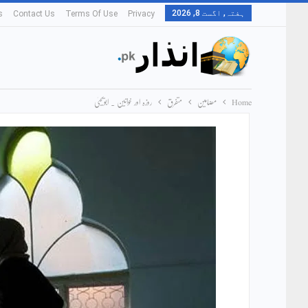
ہفتہ, اگست 8, 2026
s
Contact Us
Terms Of Use
Privacy
Home
مضامین
متفرق
روزہ اور خواتین ۔ ابویحییٰ