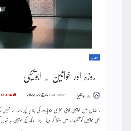
متفرق
روزہ اور خواتین ۔ ابویحییٰ
Last updated
مارچ 27, 2022
38,134
By
ابویحییٰ
رمضان میں خواتین اپنی فطری وجوہات کی بنا پر کچھ روزے نہیں 
بھی خواتین کو تکلیف میں مبتلا کر دیتا ہے۔ جبکہ کچھ خواتین یہ خیا