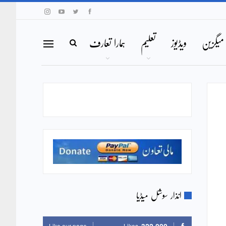
میگزین
ویڈیوز
تعلیم
ہمارا تعارف
انذار سوشل میڈیا
Like our page
Likes