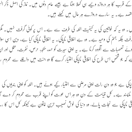
 کے قرب کا ہر دروازہ ویسے ہی کھلا ہوتا ہے جیسے عام دنوں میں۔ نماز کی اصل ذکر الٰہ
مقصد ہے۔ یہ سارے دروازے ہر حال میں کھلے ہیں۔
یں۔ وہ یہ کہ خواتین کی یہ کیفیت اللہ کی طرف سے ہے۔ اس پر کوئی گرفت نہیں۔ مگر
لکہ جہنم کی وعید ہے۔ وہ ہے اخلاقی ناپاکی۔ یہ اخلاقی ناپاکی کیا ہے، دین اسی سو
ہوئے تعصبات سے آلودہ کرنا ہے۔ یہ اپنی سیرت کو حسد، تکبر، حرص، نفرت، بخل اور ا
کہ جو شخص اس طرح کی اخلاقی ناپاکی اختیار کرے گا وہ جنت میں داخلے سے محروم رہ
ناپاکی ہے جو وہ دن رات اپنی مرضی سے اختیار کیے ہوئے ہیں۔ اللہ کو اپنی بندیوں کی
ے سخت ناپسند ہے۔ کل قیامت کے دن وہ ہر اس عورت کو اپنے قرب سے محروم کر دے گا 
 اپنی اخلاقی ناپاکی سے نجات پالے، وہ دنیا کی خوش نصیب ترین خاتون ہے کیونکہ کل اس کا 