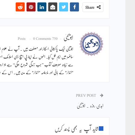
Share
ابویحییٰ
0 Comments
750 Posts
ابویحییٰ ایک پاکستانی اسکالراور مصنف ہیں ۔ آپ نے علوم اس
سائنسز میں ایم فل کیا۔ انہوں نے اپنا پی ایچ ڈی اسلامک اس
سے زیادہ معروف کتاب ’’جب زندگی شروع ہوگی‘‘ ہے جو ار
"انذار" کے بانی اور ماہنامہ "انذار" کے مدیر ہیں۔ اس ک
PREV POST
ابدی روزہ ۔ ابویحییٰ
شاید آپ یہ بھی پسند کریں