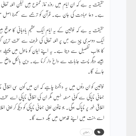
حقیقت یہ ہے کہ ان ایام میں روزہ نماز ممنوع ہیں لیکن اللہ تعالیٰ
ہے۔ دعا عبادت کی جان ہے۔ قرآن کو ترجمے سے سمجھنا اصل 
حقیقت یہ ہے کہ خواتین کے یہ ایام ایک عظیم یادہانی کا موقع ہ
ایک دوسری چیز ہے جس پر اللہ تعالیٰ کی طرف سے سخت ترین گرفت ب
کا جواب تفصیل سے دیتا ہے۔ یہ اپنے ایمان کو ماحول میں پھیلے 
جیسے دیگر پست جذبات سے داغ دار کرنا ہے۔ دین بالکل واضح ہے 
جائے گا۔
خواتین کو ان دنوں میں یہ دیکھنا چاہیے کہ ان میں کون سی اخلاقی 
جسمانی ناپاکی سے کوئی مسئلہ نہیں مگر ان کی اخلاقی ناپاکی اس
اخلاقی طور پر ناپاک ہوگی۔ جو خاتون اپنی جسمانی ناپاکی کو دیکھ کر
اسے جنت میں اپنے قدموں میں جگہ دے گا۔
رمضان