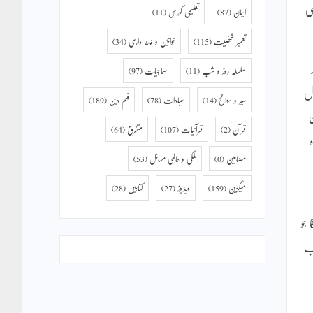
ی
ایمان
(87)
تعلیمی کورس
(11)
تعمیر شخصیت
(115)
خواتین و خانہ داری
(34)
سلسلہ روز و شب
(11)
سماجیات
(97)
ال
سیر و سوانح
(14)
عبادات
(78)
فہم دین
(189)
ن
قرآن
(2)
قرآنیات
(107)
متفرق
(64)
مضامین
(0)
ملکی و عالمی مسائل
(53)
میگزین
(159)
ویڈیوز
(27)
کتابیں
(28)
جو
رب