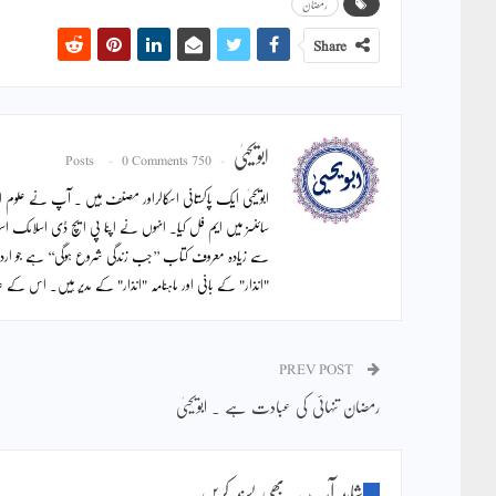
رمضان
Share
ابویحییٰ
0 Comments
750 Posts
ابویحییٰ ایک پاکستانی اسکالراور مصنف ہیں ۔ آپ نے علوم اس
سائنسز میں ایم فل کیا۔ انہوں نے اپنا پی ایچ ڈی اسلامک اس
سے زیادہ معروف کتاب ’’جب زندگی شروع ہوگی‘‘ ہے جو ار
"انذار" کے بانی اور ماہنامہ "انذار" کے مدیر ہیں۔ اس ک
PREV POST
رمضان تنہائی کی عبادت ہے ۔ ابویحییٰ
شاید آپ یہ بھی پسند کریں