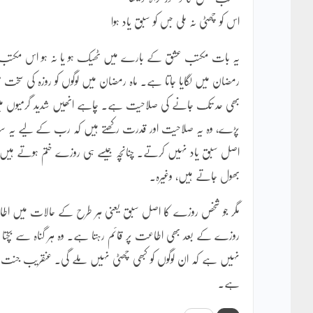
اس کو چھٹی نہ ملی جس کو سبق یاد ہوا
یہ بات مکتب عشق کے بارے میں ٹھیک ہو یا نہ ہو اس مکتب 
رمضان میں لگایا جاتا ہے۔ ماہ رمضان میں لوگوں کو روزہ کی سخت
بھی حد تک جانے کی صلاحیت ہے۔ چاہے انھیں شدید گرمیوں میں 
پڑے، وہ یہ صلاحیت اور قدرت رکھتے ہیں کہ رب کے لیے یہ سب 
اصل سبق یاد نہیں کرتے۔ چنانچہ جیسے ہی روزے ختم ہوتے ہیں، ان
بھول جاتے ہیں، وغیرہ۔
مگر جو شخص روزے کا اصل سبق یعنی ہر طرح کے حالات میں اطاعت 
روزے کے بعد بھی اطاعت پر قائم رہتا ہے۔ وہ ہر گناہ سے بچتا ا
نہیں ہے کہ ان لوگوں کو کبھی چھٹی نہیں ملے گی۔ عنقریب جنت 
ہے۔