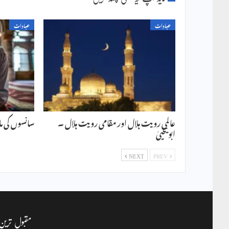
عبادات
عبادات
عالمی رویت ہلال اور مقامی رویت ہلال ۔
سانسوں کی مالا
ابویحییٰ
NEXT
PREV
مقبول ترین