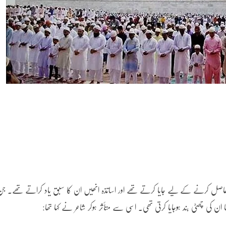
 حاصل کرنے کے لیے جایا کرتے تھے اور اساتذہ انھیں ان کا سبق یاد کراتے تھے۔ ج
ا ان کی چھٹی بند ہوجایا کرتی تھی۔ اسی سے متأثر ہوکر شاعر نے کہا تھا: