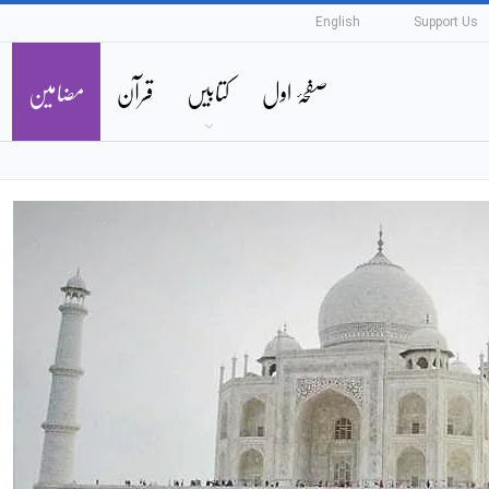
English
Support Us
صفحۂ اول
کتابیں
قرآن
مضامین