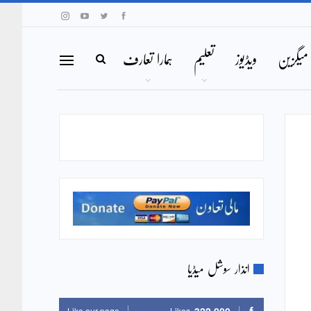
میگزین
ویڈیوز
تعلیم
ہمارا تعارف
انذار سوشل میڈیا
Like our page
Likes