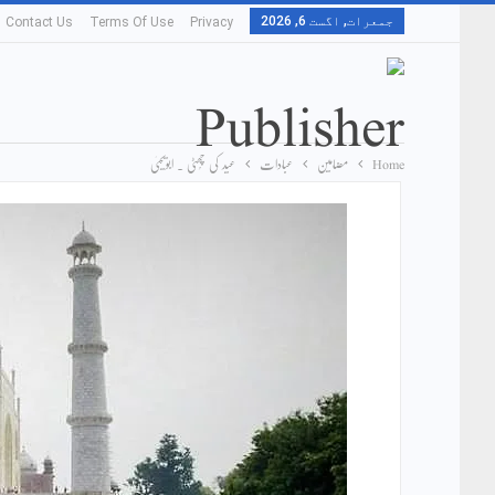
جمعرات, اگست 6, 2026
Contact Us
Terms Of Use
Privacy
Home
مضامین
عبادات
عید کی چُھٹی ۔ ابویحییٰ