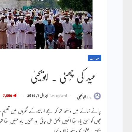
عبادات
عید کی چُھٹی ۔ ابویحییٰ
Last updated
اپریل 7, 2019
7,509
By
ابویحییٰ
پرانے زمانے میں دستور تھا کہ بچے اساتذہ کے گھروں میں تعلیم
بچوں کو سبق یاد ہوتا انھیں چھٹی مل جاتی اور جنھیں یاد نہیں ہوتا تھ
مکتب عشق کا دستور نرالا دیکھا