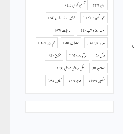
ایمان
(87)
تعلیمی کورس
(11)
تعمیر شخصیت
(115)
خواتین و خانہ داری
(34)
سلسلہ روز و شب
(11)
سماجیات
(97)
سیر و سوانح
(14)
عبادات
(78)
فہم دین
(189)
ی
قرآن
(2)
قرآنیات
(107)
متفرق
(64)
مضامین
(0)
ملکی و عالمی مسائل
(53)
میگزین
(159)
ویڈیوز
(27)
کتابیں
(28)