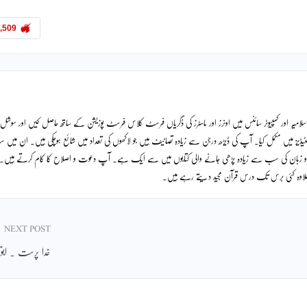
,509
لامیہ اور کمپیوٹر سائنس میں اونرز اور ماسٹرز کی ڈگریاں فرسٹ کلاس فرسٹ پوزیشن کے ساتھ حاصل کیں اور سوشل
ٹیڈیز میں مکمل کیا۔ آپ کی ڈیڑھ درجن سے زیادہ تصانیف ہیں جو لاکھوں کی تعداد میں شائع ہوچکی ہیں۔ ان میں
دو زبان کی سب سے زیادہ پڑھی جانے والی کتابوں میں سے ایک ہے۔ آپ دعوت و اصلاح کا کام کرتے ہیں۔
ے علاوہ کئی برس تک درس قرآن مجید دیتے رہے ہیں۔
NEXT POST
خدا پرست ۔ ابویح