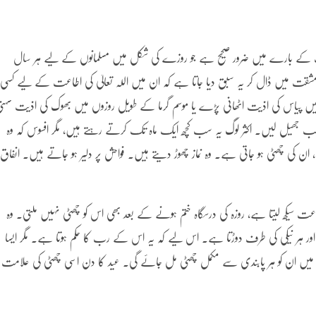
کے بارے میں ضرور صحیح ہے جو روزے کی شکل میں مسلمانوں کے لیے ہر سال
 مشقت میں ڈال کر یہ سبق دیا جاتا ہے کہ ان میں اللہ تعالیٰ کی اطاعت کے لیے کسی
پیاس کی اذیت اٹھانی پڑے یا موسم گرما کے طویل روزوں میں بھوک کی اذیت سہن
جھیل لیں۔ اکثر لوگ یہ سب کچھ ایک ماہ تک کرتے رہتے ہیں، مگر افسوس کہ وہ
 کی چھٹی ہو جاتی ہے۔ وہ نماز چھوڑ دیتے ہیں۔ فواحش پر دلیر ہو جاتے ہیں۔ انفاق
سیکھ لیتا ہے، روزہ کی درسگاہ ختم ہونے کے بعد بھی اس کو چھٹی نہیں ملتی۔ وہ
ور ہر نیکی کی طرف دوڑتا ہے۔ اس لیے کہ یہ اس کے رب کا حکم ہوتا ہے۔ مگر ایسا
میں ان کو ہر پابندی سے مکمل چھٹی مل جائے گی۔ عید کا دن اسی چھٹی کی علامت