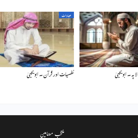
عبادات
 پہ ۔ ابویحییٰ
نفسیات اور قرآن ۔ ابویحییٰ
منتخب مضامین