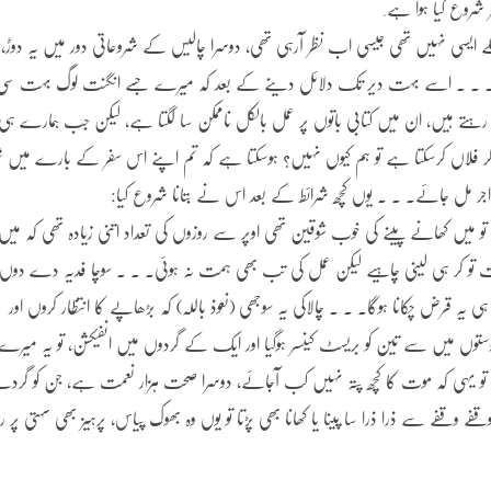
روع کیا ہوا ہے َ
لے ایسی نہیں تھی جیسی اب نظر آرہی تھی، دوسرا چالیس کے شروعاتی دور میں یہ دوڑ، آ
 ہوا؟۔ ۔ ۔ اسے بہت دیر تک دلائل دینے کے بعد کہ میرے جسے انگنت لوگ بہت سی
ے ہیں، ان میں کتابی باتوں پر عمل بالکل ناممکن سا لگتا ہے، لیکن جب ہمارے ہی
 فلاں کرسکتا ہے تو ہم کیوں نہیں؟ ہوسکتا ہے کہ تم اپنے اس سفر کے بارے میں شی
ی اجر مل جائے۔ ۔ ۔ یوں کچھ شرائط کے بعد اس نے بتانا شروع کیا:
 میں کھانے پینے کی خوب شوقین تھی اوپر سے روزوں کی تعداد اتنی زیادہ تھی کہ میں
یت تو کر ہی لینی چاہیے لیکن عمل کی تب بھی ہمت نہ ہوئی۔ ۔ ۔ سوچا فدیہ دے دوں ت
ہ قرض چکانا ہوگا۔ ۔ ۔ چالاکی یہ سوجھی (نعوذ باللہ) کہ بڑھاپے کا انتظار کروں اور
وں میں سے تین کو بریسٹ کینسر ہوگیا اور ایک کے گردوں میں انفیکشن، تو یہ میرے
ہلی تو یہی کہ موت کا کچھ پتہ نہیں کب آجائے، دوسرا صحت ہزار نعمت ہے، جن کو گرد
 وقفے وقفے سے ذرا ذرا سا پینا یا کھانا بھی پڑتا تو یوں وہ بھوک پیاس، پرہیز بھی سہتی پر رو