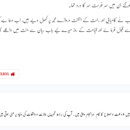
 ہوگئے جن میں سر فہرست سر کا درد تھا۔
میرے رب نے کامیابی اور راحت کے انگنت دروازے مجھ پر کھول دیے ہیں، اب دعا ہے 
ے قبول فرما لے اور قیامت کے روز میرے لیے باب ریان سے جنت میں داخلے کا
3,831
یں جو دعوت و اصلاح کا کام سرانجام دیتی ہیں۔ آپ کی برجستہ تحریریں حالات و واقعات کی بنیاد پر مبنی ہوتی ہی