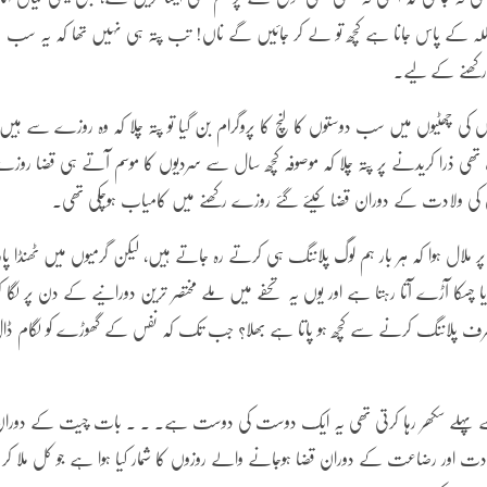
ہی اللہ کے پاس جانا ہے کچھ تو لے کر جائیں گے ناں! تب پتہ ہی نہیں تھا کہ یہ سب
ر رکھنے کے لیے۔
ی چھٹیوں میں سب دوستوں کا لنچ کا پروگرام بن گیا تو پتہ چلا کہ وہ روزے سے ہیں،
لب تھی ذرا کریدنے پر پتہ چلا کہ موصوفہ کچھ سال سے سردیوں کا موسم آتے ہی قضا روز
ں کی ولادت کے دوران قضا کیئے گئے روزے رکھنے میں کامیاب ہوچکی تھی۔
ملال ہوا کہ ہر بار ہم لوگ پلاننگ ہی کرتے رہ جاتے ہیں، لیکن گرمیوں میں ٹھنڈا پان
سکا آڑے آتا رہتا ہے اور یوں یہ تحفے میں ملے مختصر ترین دورانیے کے دن پر لگا ک
 صرف پلاننگ کرنے سے کچھ ہو پاتا ہے بھلا؟ جب تک کہ نفس کے گھوڑے کو لگام ڈا
عرصے پہلے سکھر رہا کرتی تھی یہ ایک دوست کی دوست ہے۔ ۔ ۔ بات چیت کے دورا
ولادت اور رضاعت کے دوران قضا ہوجانے والے روزوں کا شمار کیا ہوا ہے جو کل ملا کر