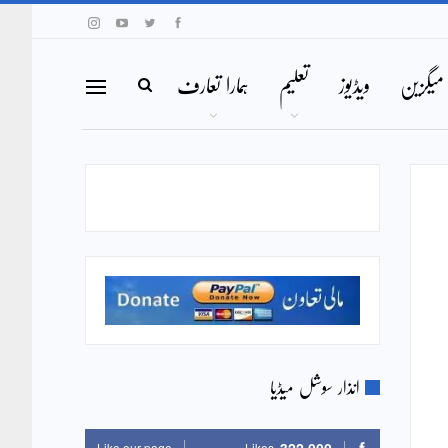
میگزین
ویڈیوز
تعلیم
ہمارا تعارف
انذار سوشل میڈیا
Like our page
Likes