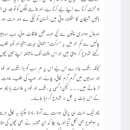
جو محنت کرتا ہے اپنے لیے کرتا ہے، اور بوڑھے لوگوں کو تو جلد 
باتیں شیطان کا ہتھکنڈہ ہوتی ہیں، انسان کو نیکی سے دور بہت دو
بہرحال دوسری خاتون سے کچھ عرصہ قبل ملاقات ہوئی، جب سردیوں ک
چالیس سے کم عمر میں یہ ’’حرکت‘‘ انتہائی حیرت انگیز اور توجہ ط
رکھنے شروع کر دیتی ہیں اور اس وقت تک ماشاللہ اپنے تین بچو
کیونکہ رشک جائز ہے اس لیے اس پر ہم سب کو بڑا رشک اور خود پر 
اور سردیوں میں گرم گرم کافی، چائے، اور سوپ کی طلب، عادت یا چ
اڑ جاتے ہیں۔ ۔ ۔ لیکن! کسی پر رشک اور خود پر ملامت یا پھر
کے اس بات پر عمل نہ شروع کر دیا جائے۔
پھر ایک بہت ہی پرانی دوست سے آمنا سامنا ہوگیا، یہ کافی 
یہ موضوع بھی نکل آیا اور پتہ چلا کہ ان محترمہ نے بھی بچوں کی 