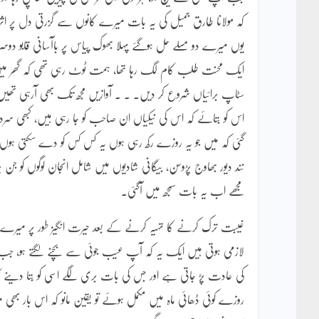
کہ مولانا طارق جمیل کی یہ بات میرے کانوں سے گزرتی دل پر اثر ک
یوں میرے دو مسلے حل ہوگئے پہلا بھوک پیاس پر باآسانی قابو دو
ایک محنت طلب کام لگ رہا تھا، ہمت ٹوٹ رہی تھی کہ گھر میں
سٹاپ برائیاں شروع کر دیں۔ ۔ ۔ آوازیں مجھ تک بھی آرہی تھیں ت
اس کو بتائے کہ اس کی نیکیاں ان صاحب کو جا رہی ہیں، کبھی سرد
گئی کہ میں جو یہ روزے رکھ رہی ہوں یہ کس کس کو دے سکتی ہوں؟ ا
نند دیور بھاوج پڑوسن، بیگانی شادیوں میں شامل انجان لوگوں کو ج
مجھے اب یہ بات سمجھ میں آگئی۔
غیبت ترک کرنے کا تہیہ کرنے کے بعد حیرت انگیز طور پر میرے 
لازمی ہوتی ہیں ایک یہ کہ آپ عیب جوئی سے بچنے لگتے ہو، جب باتو
کی عادت پڑ جاتی ہے اور جس کی بات بری لگے اسی کو بتا دینے ک
روزے کوئی ڈھائی ماہ میں مکمل ہوئے تو یقین مانو کہ اس بار بھی م