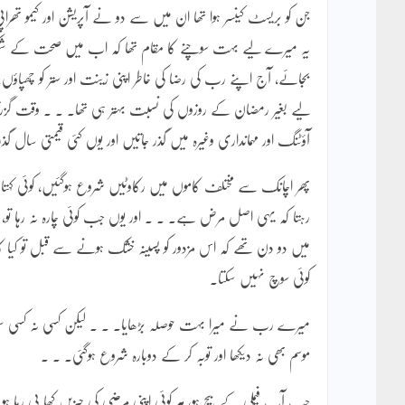
جن کو بریسٹ کینسر ہوا تھا ان میں سے دو نے آپریشن اور کیمو تھ
یہ میرے لیے بہت سوچنے کا مقام تھا کہ اب میں صحت کے شکر کے
بجائے، آج اپنے رب کی رضا کی خاطر اپنی زینت اور ستر کو چھپاؤں
لیے بغیر رمضان کے روزوں کی نسبت بہتر ہی تھا۔ ۔ ۔ وقت گزرتا رہ
آؤٹنگ اور مہمانداری وغیرہ میں گذر جاتیں اور یوں کئی قیمتی سال 
پھر اچانک سے مختلف کاموں میں رکاوٹیں شروع ہوگئیں، کوئی کہتا جا
رہتا کہ یہی اصل مرض ہے۔ ۔ ۔ اور یوں جب کوئی چارہ نہ رہا تو،
میں دو دن تھے کہ اس مزدور کو پسینہ خشک ہونے سے قبل تو کیا کا
کوئی سوچ نہیں سکتا۔
میرے رب نے میرا بہت حوصلہ بڑھایا۔ ۔ ۔ لیکن کسی نہ کسی س
موسم بھی نہ دیکھا اور توبہ کر کے دوبارہ شروع ہوگئی۔ ۔ ۔
جب آپ فیملی کے بیچ ہو، ہر کوئی اپنی مرضی کی چیزیں کھا پی رہا ہو