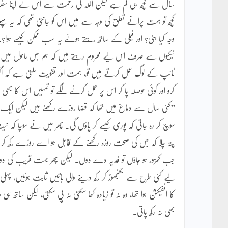
سال سے کچھ ہی کم ہے لیکن اللہ کی رحمت سے اس نے اپنا سفر ش
کچھ تو بہت پرانے تعلق کی وجہ سے میں اس کو جانتی تھی کہ یہ پہ
وجہ کیا بنی؟ اور فیملی کے ساتھ رہتے ہوئے یہ سب ممکن کیسے
نیکیوں سے صرف اس لیے محروم رہتے ہیں کہ ہم جس ماحول میں رہت
ٹائپ کے لوگ عمل کرتے ہیں تو، ہمت اور تقویت ملتی ہے کہ اگر
کرو اور کوئی حوصلہ پا کر اس پر عمل کرنے لگے تو تمہیں اس کا بھ
’’کئی سال سے دماغ میں تھا کہ قضا روزے رکھنے ہیں لیکن ایک تو
سوچ کر رہ جاتی کہ پوری کیسے کر پاؤں گی۔ پھر میں نے سوچا کہ ن
پتہ چلا کہ جس کی صحت روزہ رکھنے کے قابل ہو اسے روزے رکھ کر ہی ی
جب کمزور ہو جاؤں تو فدیہ دے دوں۔ لیکن پھر بہت قریب کی دوست
لیے کئی طرح سے جھنجھوڑ کر رکھ دینے والی باتیں ثابت ہوئیں، پ
کا انفیکشن ہوا تھا، وہ نہ تو زیادہ کھا سکتی نہ پی سکتی، لیکن ساتھ ہی
بھی نہ رکھ پاتی۔