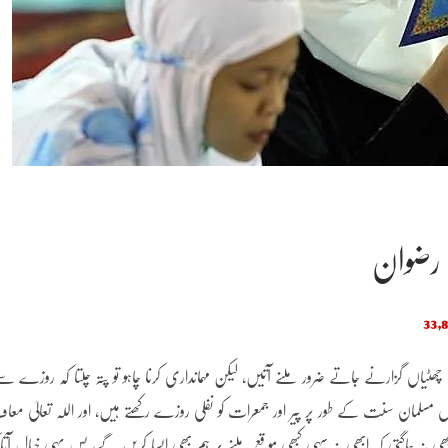
رضوان
ٹیاں گزارنے جاتے ضرور ملنے آتیں، لیکن مہمانداری کرنا چاہو تو پتہ چلتا کہ روزے س
مسلمان سنت کے طور پر پیر اور جمعرات کو نفلی روزے رکھتے ہیں، اور اللہ تعالیٰ معا
بھی نہ جاگتی کہ ابھی نہ سہی کبھی موقع ملنے پر ہم بھی ایسا کریں گے، بس یہی خیال آتا 