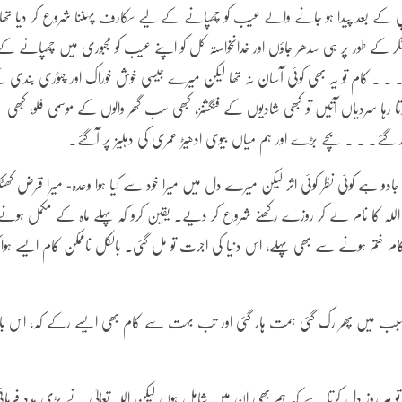
راپی کے بعد پیدا ہو جانے والے عیب کو چھپانے کے لیے سکارف پہننا شروع کر دیا تھا
 طور پر ہی سدھر جاؤں اور خدانخواستہ کل کو اپنے عیب کو مجبوری میں چھپانے کے
۔ ۔ ۔ کام تو یہ بھی کوئی آسان نہ تھا لیکن میرے جیسی خوش خوراک اور چٹوری بندی 
ا سردیاں آتیں تو کبھی شادیوں کے فنگشنز، کبھی سب گھر والوں کے موسمی فلو، کبھی
گذر گئے۔ ۔ ۔ بچے بڑے اور ہم میاں بیوی ادھیڑ عمری کی دہلیز پر آگئے۔
دو ہے کوئی نظر کوئی اثر لیکن میرے دل میں میرا خود سے کیا ہوا وعدہ- میرا قرض کھٹکت
 اللہ کا نام لے کر روزے رکھنے شروع کر دیے۔ یقین کرو کہ پہلے ماہ کے مکمل ہونے
م ختم ہونے سے بھی پہلے، اس دنیا کی اجرت تو مل گئی۔ بالکل ناممکن کام ایسے ہوا 
بب میں پھر رک گئی ہمت ہار گئی اور تب بہت سے کام بھی ایسے رکے کہ، اس بار 
 تو ہر روز دل کرتا ہے کہ ہم بھی ان میں شامل ہوں لیکن اللہ تعالیٰ نے بڑی مدد فرمائ