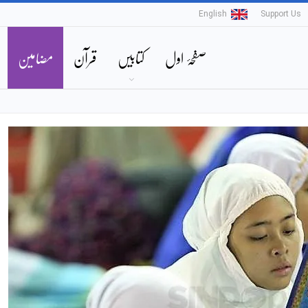
English
Support Us
صفحۂ اول
کتابیں
قرآن
مضامین