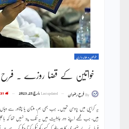
خواتین و خانہ داری
خواتین کے قضا روزے ۔ فرح 
Last updated
مارچ 25, 2023
33,831
By
فرح رضوان
یہ کراچی میں پڑوسن تھیں۔ جب بھی ہم، ملتان یا پشاور سے وہاں چھ
ہیں، جب مجھے اپنے دور جاہلیت میں یہ تک پتہ نہیں تھا کہ باعمل 
فرمائے بے ضمیری کا وہ عالم کہ کسی کو نیکی کرتا دیکھ کر یہ حسرت 