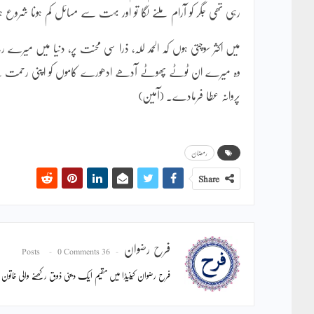
رہی تھی جگر کو آرام ملنے لگا تو اور بہت سے مسائل کم ہونا شروع
میں اکثر سوچتی ہوں کہ الحمد للہ، ذرا سی محنت پر، دنیا میں 
وہ میرے ان ٹوٹے پھوٹے آدھے ادھورے کاموں کو اپنی رحمت س
پروانہ عطا فرمادے۔ (آمین)
رمضان
Share
فرح رضوان
0 Comments
36 Posts
فرح رضوان کینیڈا میں مقیم ایک دینی ذوق رکھنے والی خاتون ہ