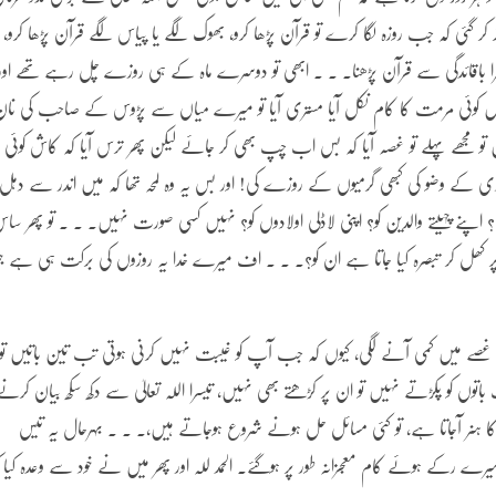
ر گئی کہ جب روزہ لگا کرے تو قرآن پڑھا کرو، بھوک لگے یا پیاس لگے قرآن پڑھا کرو،
سرا باقائدگی سے قرآن پڑھنا۔ ۔ ۔ ابھی تو دوسرے ماہ کے ہی روزے چل رہے تھے اور 
 کوئی مرمت کا کام نکل آیا مستری آیا تو میرے میاں سے پڑوس کے صاحب کی نان
و مجھے پہلے تو غصہ آیا کہ بس اب چپ بھی کر جائے لیکن پھر ترس آیا کہ کاش کوئی
ی کے وضو کی کبھی گرمیوں کے روزے کی! اور بس یہ وہ لمحہ تھا کہ میں اندر سے دہل
پنے چہیتے والدین کو؟ اپنی لاڈلی اولادوں کو؟ نہیں کسی صورت نہیں۔ ۔ ۔ تو پھر سا
ن پر کھل کر تبصرہ کیا جاتا ہے ان کو؟۔ ۔ ۔ اف میرے خدا یہ روزوں کی برکت ہی ہے جو
غصے میں کمی آنے لگی، کیوں کہ جب آپ کو غیبت نہیں کرنی ہوتی تب تین باتیں تو
ں کو پکڑتے نہیں تو ان پر کڑھتے بھی نہیں، تیسرا اللہ تعالیٰ سے دکھ سکھ بیان کرنے
ا ہنر آجاتا ہے، تو کئی مسائل حل ہونے شروع ہوجاتے ہیں،۔ ۔ ۔ بہرحال یہ تیس
یرے رکے ہوئے کام معجزانہ طور پر ہوگئے۔ الحمد للہ اور پھر میں نے خود سے وعدہ کیا 