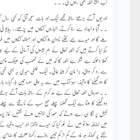
اب انشا اللہ جمی رہوں گی۔ ۔ ۔
اور یوں آگے بڑھتے ساتھ مجھے ایک اور بات سمجھ آئی کہ کئی سال گن
۔ ۔ آبا و اجداد سے سنا کرتے، اخباروں کتابوں میں پڑھتے، ، ریڈیو ٹ
ملے گا اور میرے جسے کتنے نادان جو کتابوں اور مستند کتابوں میں
رکھ لیا کرتے ہیں کہ اللہ تعالیٰ نے ہم جیسوں کی آسانی کے لیے ہی
کھلا دھوکہ ہے شکر ہے اللہ کا کہ میں نے تعصب کی عینک پہن کر 
سے رد کر دیتی، برا مان کر بیٹھ جاتی۔ ایک غلطی میری یہ بھی تھی 
کا دو گھنٹے کا وظیفہ، سبز کتاب میں سے یہ والی سورہ تین بار گیار
۔ ۔ بہرحال اللہ تعالیٰ کے بے حد کرم کے ساتھ بات آگے بڑھنے لگی
دو گھنٹے کا ہوتا ہے ایک گھنٹہ پہلے صبح سب کے ناشتے سے پہلے ناشتہ 
ٹیبل پر لگا ہی رہے ہوتے کہ عصر کی اذانیں ہونے لگتیں، نماز پڑھ ک
میں اضافہ ہوا تو میں نے غور کیا کہ میرے ڈاکٹرز اور لیب وغیرہ 
لگنے پر کھانا، ہر ماہ کے کم از کم تین روزے رکھنا صحت کا ضامن ہ