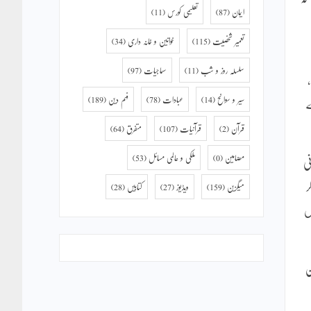
ایمان
(87)
تعلیمی کورس
(11)
تعمیر شخصیت
(115)
خواتین و خانہ داری
(34)
سلسلہ روز و شب
(11)
سماجیات
(97)
سیر و سوانح
(14)
عبادات
(78)
فہم دین
(189)
ے
قرآن
(2)
قرآنیات
(107)
متفرق
(64)
مضامین
(0)
ملکی و عالمی مسائل
(53)
ی
ر
میگزین
(159)
ویڈیوز
(27)
کتابیں
(28)
ل
ن