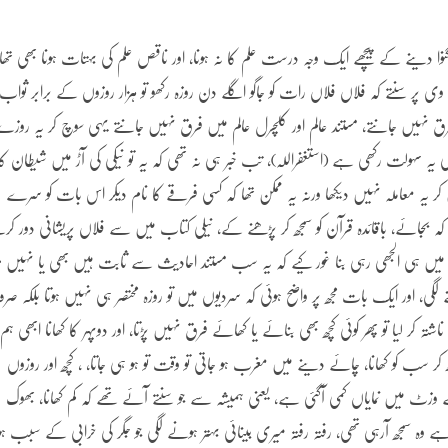
وا دینے کے پیچھے ایک وجہ درست علم کا نہ ہونا، اور ناقص علم کی بہتات ہونا بھی تھا
ی وی پر سنتے کہ فلاں فلاں رات کو جاگو اگلے دن روزہ رکھو تو ہزار روزوں کے برابر ثواب
 فرق نہیں جانتے، مستند عالم اور کلچرل عالم میں فرق نہیں جانتے یہی سوچ کر یہ روز
 یہ سہولت رکھی ہے (استغفراللہ)، تب خبر ہی نہ تھی کہ یہ تو نیکی کی آڑ میں شیطان کا
یہ معاملہ نہیں دیکھا ورنہ یہ ممکن تھا کہ کسی فرقے کا نام دیکر اس بات کو سرے
کہ بجائے، باقائدہ قرآن کو سمجھ کر پڑھنے کے، نیلی کتاب میں سے فلاں پریشانی دور کر
ہ بار میں ہی الجھی رہی بنا غور کیے کہ یہ سب مستند احادیث سے ثابت ہیں بھی یا نہیں 
، اور ایک بات مجھ پر واضح ہوئی کہ سردیوں میں تو روزہ مختصر ہی نہیں ہوتا بلکہ ص
کر لیا تو پھر کوئی کچھ بھی بنائے یا کھائے فرق نہیں پڑتا، اور دوپہر کا کھانا ابھی ہم
ر سب کو کھانا، چائے دینے میں مغرب ہو جاتی تو وقت تو ہو ہی جاتا، ، کچھ اور روزوں
کے وزٹ میں نمایاں کمی آگئی ہے، یعنی ہمیشہ سے جو سنتے آئے تھے کہ کم کھانا، بھوک
ے وہ سمجھ آرہی تھی، رفتہ رفتہ میری بینائی بہتر ہونے لگی جو جگر کی خرابی کے سبب ہو