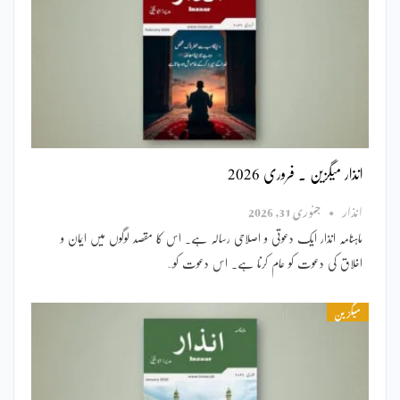
انذار میگزین ۔ فروری 2026
انذار
جنوری 31, 2026
ماہنامہ انذار ایک دعوتی و اصلاحی رسالہ ہے۔ اس کا مقصد لوگوں میں ایمان و
اخلاق کی دعوت کو عام کرنا ہے۔ اس دعوت کو…
میگزین