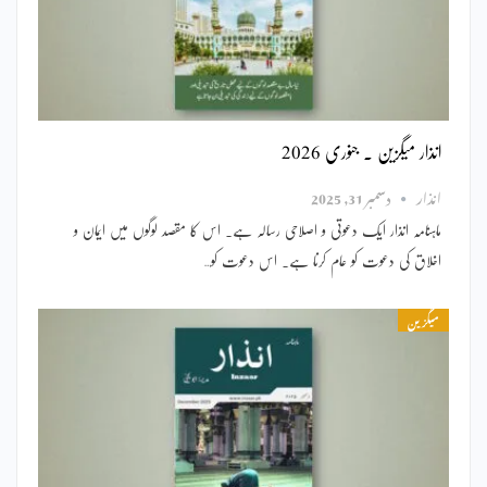
انذار میگزین ۔ جنوری 2026
انذار
دسمبر 31, 2025
ماہنامہ انذار ایک دعوتی و اصلاحی رسالہ ہے۔ اس کا مقصد لوگوں میں ایمان و
اخلاق کی دعوت کو عام کرنا ہے۔ اس دعوت کو…
میگزین