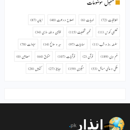
مقبول موضوعات
اخلاقیات
(72)
ادبیات
(6)
اصلاح و دعوت
(40)
ایمان
(87)
تعلیمی کورس
(11)
تعمیر شخصیت
(115)
خواتین و خانہ داری
(34)
سلسلہ روز و شب
(11)
سماجیات
(97)
سیر و سوانح
(14)
عبادات
(78)
فہم دین
(189)
قرآن
(2)
قرآنیات
(107)
متفرق
(64)
مضامین
(0)
ملکی و عالمی مسائل
(53)
میگزین
(159)
ویڈیوز
(27)
کتابیں
(28)