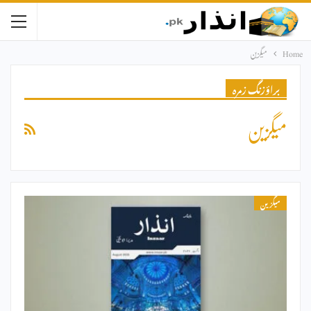
Home
میگزین
براؤزنگ زمرہ
میگزین
میگزین