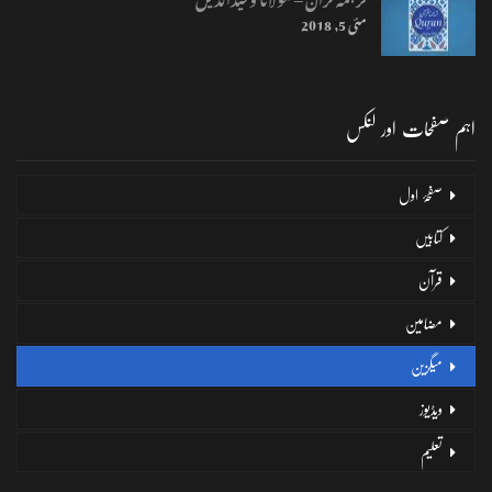
مئی 5, 2018
اہم صفحات اور لنکس
صفحۂ اول
کتابیں
قرآن
مضامین
میگزین
ویڈیوز
تعلیم