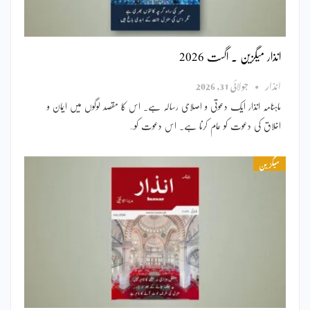
انذار میگزین ۔ اگست 2026
انذار
جولائی 31, 2026
ماہنامہ انذار ایک دعوتی و اصلاحی رسالہ ہے۔ اس کا مقصد لوگوں میں ایمان و
اخلاق کی دعوت کو عام کرنا ہے۔ اس دعوت کو…
میگزین