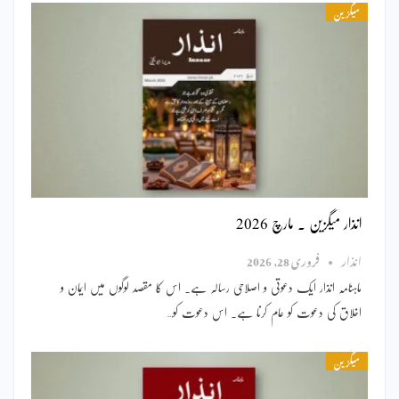
میگزین
انذار میگزین ۔ مارچ 2026
انذار
فروری 28, 2026
ماہنامہ انذار ایک دعوتی و اصلاحی رسالہ ہے۔ اس کا مقصد لوگوں میں ایمان و
اخلاق کی دعوت کو عام کرنا ہے۔ اس دعوت کو…
میگزین