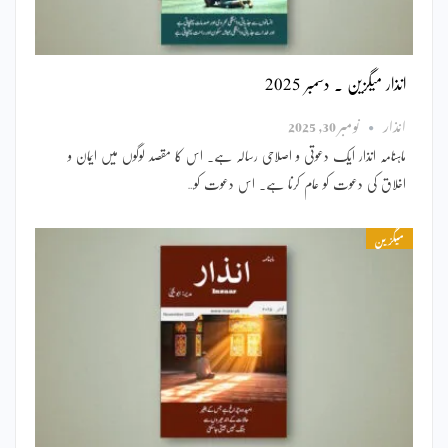
انذار میگزین ۔ دسمبر 2025
انذار
نومبر 30, 2025
ماہنامہ انذار ایک دعوتی و اصلاحی رسالہ ہے۔ اس کا مقصد لوگوں میں ایمان و
اخلاق کی دعوت کو عام کرنا ہے۔ اس دعوت کو…
میگزین