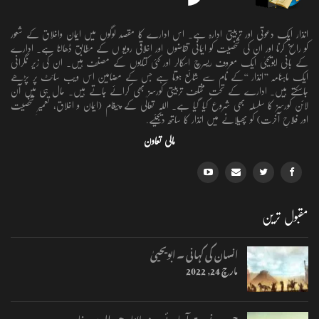
انذار ایک دعوتی اور تربیتی ادارہ ہے۔ اس ادارے کا مقصد لوگوں میں ایمان واخلاق کے شعور
کو راسخ کرنا اور ان کی شخصیت کو ایمانی تقاضوں اور اخلاقی رویو ں کے مطابق ڈھالنا ہے۔ ادارے
کے بانی ابویحییٰ ایک معروف ریسرچ اسکالر اور کئی کتابوں کے مصنف ہیں۔ ان کی زیر نگرانی
ایک ماہنامہ ’’انذار ‘‘کے نام سے شائع ہوتا ہے جس کے مضامین اس ویب سائٹ پر پڑھے
جاسکتے ہیں۔ ادارے کے تحت مختلف تربیتی کورسز بھی کرائے جاتے ہیں۔ حال ہی میں آن
لائن کورسز کا سلسلہ بھی شروع کیا گیا ہے۔ اللہ تعالٰی کے پیغام (ایمان و اخلاق، تعمیرِ شخصیت
اور فلاحِ آخرت) کو پھیلانے میں انذار کا ساتھ دیجئیے.
مالی تعاون
مقبول ترین
انسان کی کہانی ۔ ابویحییٰ
مارچ 24, 2022
جب یہ نوبت آجائے ۔ مولانا وحید الدین خان