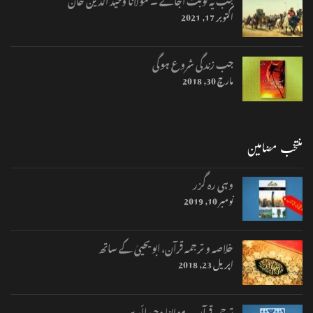
اکتوبر 17, 2021
جب زندگی شروع ہوگی
مارچ 30, 2018
منتخب مضامین
وہی رہ گزر
نومبر 10, 2019
خلاصہ و ترجمہ قرآن، ابو یحییٰ کے ساتھ
اپریل 23, 2018
ترجمہ قرآن – مولانا وحیدالّدیں