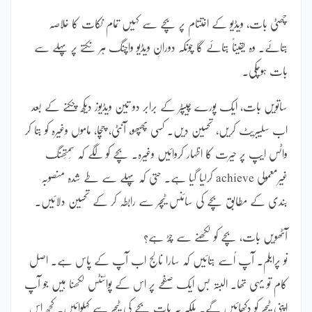
چھٹی بات، ویڈیو کے اختتام پر بچے سے کہیں تمام نکات کا خلاصہ
بتائے۔ وہ یقیناً بتائے گا چونکہ دورانِ ویڈیو واچِنگ ہر نکتے پر پہلے سے
بات ہوچکی۔
ساتویں بات، ایک پورے چیپٹر کے برابر دو تین ویڈیوز دیکھ چکنے کے بعد
اب سلیبریٹ کریں، تحسین دیں۔ کسی پھپھو، آنٹی، چچا، ماموں وغیرہ کو بتا کر
واٹس ایپ پر حیرت کا اظہار کروائیں وغیرہ۔ بچے کو لگے کہ سَمتِھنگ
غیرمعمولی achieve کرلیا گیا ہے۔ حتی کہ پہلے سے طے شدہ منصوبہ
بندی کے مطابق بچے کی سائنس ٹیچر سے رابطہ کر کے تحسین دلائیں۔
آٹھویں بات، بچے کو لکھنے سے چِڑ ہے؟
نو پرابلم۔ آپ اُسے بتائیں کہ سارا نالج اب آپ کے پاس ہے۔ اصل
کام تو یہی تھا۔ البتہ بس ایک صفحے پر اس کے پوائنٹس لکھنا ہیں جو آپ
اپنی ٹیچر کو دکھائیں گے۔ بلکہ یہ بات بچے کی ٹیچر سے کہلوائیں۔ کچھ اِس