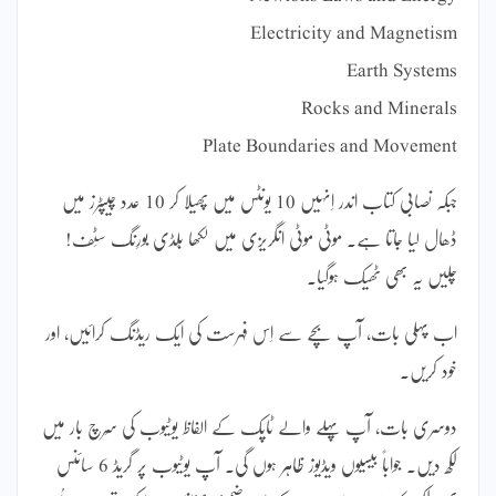
Electricity and Magnetism
Earth Systems
Rocks and Minerals
Plate Boundaries and Movement
جبکہ نصابی کتاب اندر اِنہیں 10 یونٹس میں پھیلا کر 10 عدد چیپٹرز میں
ڈھال لیا جاتا ہے۔ موٹی موٹی انگریزی میں لکھا بَلڈی بورِنگ سَٹف!
چلیں یہ بھی ٹھیک ہوگیا۔
اب پہلی بات، آپ بچے سے اِس فہرست کی ایک ریڈنگ کرائیں، اور
خود کریں۔
دوسری بات، آپ پہلے والے ٹاپک کے الفاظ یوٹیوب کی سَرچ بار میں
لکھ دیں۔ جواباً بیسیوں ویڈیوز ظاہر ہوں گی۔ آپ یوٹیوب پر گریڈ 6 سائنس