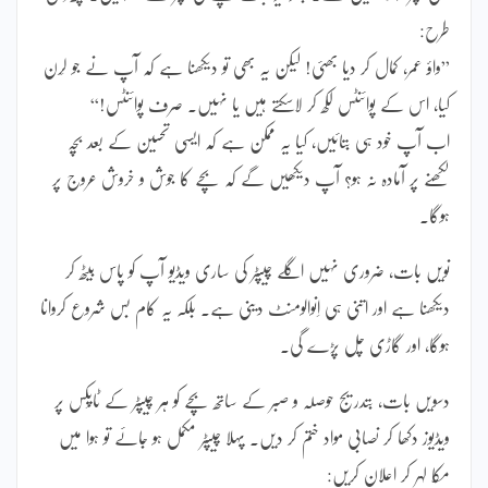
طرح:
”واؤ عمر، کمال کر دیا بھئی! لیکن یہ بھی تو دیکھنا ہے کہ آپ نے جو لَرن
کیا، اس کے پوائنٹس لکھ کر لاسکتے ہیں یا نہیں۔ صرف پوائنٹس!“
اب آپ خود ہی بتائیں، کیا یہ ممکن ہے کہ ایسی تحسین کے بعد بچہ
لکھنے پر آمادہ نہ ہو؟ آپ دیکھیں گے کہ بچے کا جوش و خروش عروج پر
ہوگا۔
نویں بات، ضروری نہیں اگلے چیپٹر کی ساری ویڈیو آپ کو پاس بیٹھ کر
دیکھنا ہے اور اتنی ہی اِنوالومنٹ دینی ہے۔ بلکہ یہ کام بس شروع کروانا
ہوگا، اور گاڑی چل پڑے گی۔
دسویں بات، بتدریج حوصلہ و صبر کے ساتھ بچے کو ہر چیپٹر کے ٹاپِکس پر
ویڈیوز دکھا کر نصابی مواد ختم کر دیں۔ پہلا چیپٹر مکمل ہو جائے تو ہوا میں
مُکّا لہر کر اعلان کریں: