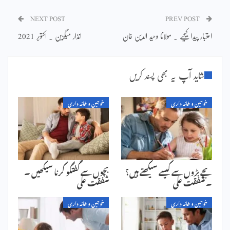
NEXT POST
PREV POST
اعتبار پیدا کیجیے ۔ مولانا وحید الدین خان
انذار میگزین ۔ اکتوبر 2021
شاید آپ یہ بھی پسند کریں
خواتین و خانہ داری
خواتین و خانہ داری
بچے بڑوں سے کیسے سیکھتے ہیں؟
بچوں سے گفتگو کرنا سیکھیں ۔
۔ شفقت علی
شفقت علی
خواتین و خانہ داری
خواتین و خانہ داری