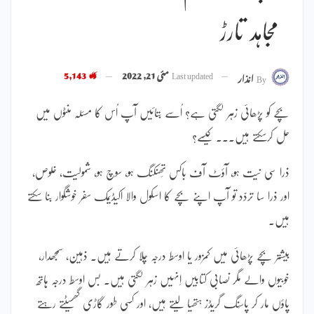
مجاہد تارڑ
Last updated
مئی 21, 2022
5,143
By
انذار
بچے کو پڑھائی زہر لگتی ہے؟ اُسے بتائیں آپ اُس کا مسئلہ منٹوں میں
حل کرسکتے ہیں۔۔۔ کیسے؟
ذرا سی نیت ہو، آؤٹ آف باکس تِھنکنگ ہو، سوچ ہو، شمولیت، خلوص،
اور ذرا سا تردّد تو آپ اپنے بچے کا اسکول والا اکیڈیمک سفر خوشگوار بنا سکتے
ہیں۔
بیشتر بچے پڑھائی میں کمزور یا اوسط درجہ چلا کرتے ہیں۔ ذہین، سمجھدار،
خوبیوں والے مگر نصابی کتابیں اِنہیں زہر لگتی ہیں۔ بس اوسط درجہ ہاتھ
پاؤں مار کر پاسِنگ گریڈز ہتھیا لیتے ہیں، اور کسی طور گاڑی گھسیٹتے رہتے