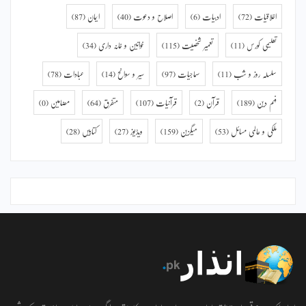
اخلاقیات
(72)
ادبیات
(6)
اصلاح و دعوت
(40)
ایمان
(87)
تعلیمی کورس
(11)
تعمیر شخصیت
(115)
خواتین و خانہ داری
(34)
سلسلہ روز و شب
(11)
سماجیات
(97)
سیر و سوانح
(14)
عبادات
(78)
فہم دین
(189)
قرآن
(2)
قرآنیات
(107)
متفرق
(64)
مضامین
(0)
ملکی و عالمی مسائل
(53)
میگزین
(159)
ویڈیوز
(27)
کتابیں
(28)