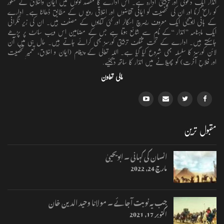
انذار ایک دعوتی اور تربیتی ادارہ ہے۔ اس ادارے کا مقصد لوگوں میں ایمان واخلاق کے شعور
کو راسخ کرنا اور ان کی شخصیت کو ایمانی تقاضوں اور اخلاقی رویو ں کے مطابق ڈھالنا ہے۔ ادارے
کے بانی ابویحییٰ ایک معروف ریسرچ اسکالر اور کئی کتابوں کے مصنف ہیں۔ ان کی زیر نگرانی
ایک ماہنامہ ’’انذار ‘‘کے نام سے شائع ہوتا ہے جس کے مضامین اس ویب سائٹ پر پڑھے
جاسکتے ہیں۔ ادارے کے تحت مختلف تربیتی کورسز بھی کرائے جاتے ہیں۔ حال ہی میں آن
لائن کورسز کا سلسلہ بھی شروع کیا گیا ہے۔ اللہ تعالٰی کے پیغام (ایمان و اخلاق، تعمیرِ شخصیت
اور فلاحِ آخرت) کو پھیلانے میں انذار کا ساتھ دیجئیے.
مالی تعاون
مقبول ترین
انسان کی کہانی ۔ ابویحییٰ
مارچ 24, 2022
جب یہ نوبت آجائے ۔ مولانا وحید الدین خان
اکتوبر 17, 2021