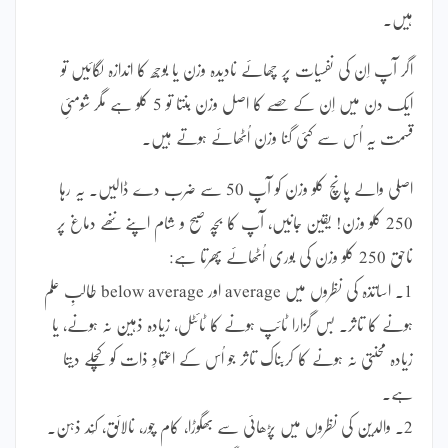
ہیں۔
اگر آپ اِن کی نفسیات پر چھائے نادیدہ وزن یا بوجھ کا اندازہ لگائیں تو
ایک دن میں اِن کے حصّے کا اصل وزن بنتا تو 5 کلو ہے مگر شومئیِ
قسمت یہ اُس سے کئی گنا وزن اُٹھائے ہوتے ہیں۔
اصلی والے پانچ کلو وزن کو آپ 50 سے ضرب دے ڈالیں۔ یہ رہا
250 کلو وزن! یقین جانیں، آپ کا بچہ صبح و شام اپنے ننّھے دماغ پر
ناحق 250 کلو وزن کی بوری اُٹھائے پھرتا ہے:
1۔ اساتذہ کی نظروں میں average اور below average طالبِ علم
ہونے کا تاثر۔ بس گزارا ٹائپ ہونے کا ٹائٹل، زیادہ ذہین نہ ہونے، یا
زیادہ محنتی نہ ہونے کا کربناک تاثر جو اُس کے اعتمادِ ذات کو کچلے دیتا
ہے۔
2۔ والدین کی نظروں میں پڑھائی سے بھگوڑا، کام چور، نالائق، کُند ذہن۔