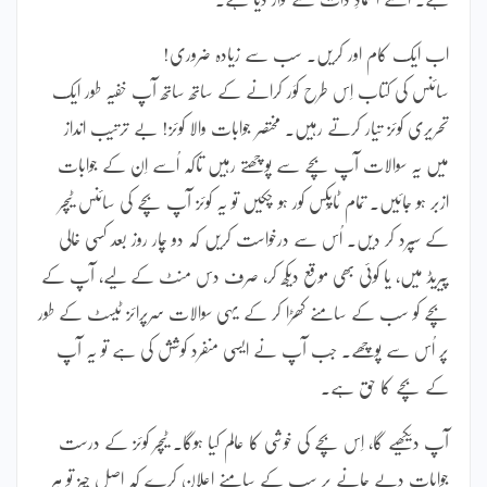
اب ایک کام اور کریں۔ سب سے زیادہ ضروری!
سائنس کی کتاب اِس طرح کوَر کرانے کے ساتھ ساتھ آپ خفیہ طور ایک
تحریری کوئز تیار کرتے رہیں۔ مختصر جوابات والا کوئز! بے ترتیب انداز
میں یہ سوالات آپ بچے سے پوچھتے رہیں تاکہ اُسے اِن کے جوابات
ازبر ہو جائیں۔ تمام ٹاپِکس کور ہو چکیں تو یہ کوئز آپ بچے کی سائنس ٹیچر
کے سپرد کر دیں۔ اُس سے درخواست کریں کہ دو چار روز بعد کسی خالی
پیریڈ میں، یا کوئی بھی موقع دیکھ کر، صرف دس منٹ کے لیے، آپ کے
بچے کو سب کے سامنے کھڑا کر کے یہی سوالات سرپرائز ٹیسٹ کے طور
پر اُس سے پوچھے۔ جب آپ نے ایسی منفرد کوشش کی ہے تو یہ آپ
کے بچے کا حق ہے۔
آپ دیکھیے گا، اِس بچے کی خوشی کا عالم کیا ہوگا۔ ٹیچر کوئز کے درست
جوابات دیے جانے پر سب کے سامنے اعلان کرے کہ اصل چیز تو ہر