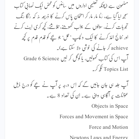
مضمون ہے (چونکہ تعلیمی اداروں میں سائنس کو محض ایک نصابی کتاب
سمجھ لیا گیا ہے، رَٹا مار مار کر امتحان پاس کرنے کا ذریعہ نہ کہ رنگا رنگ
تجربات کرنے، سوالوں کے جواب کھوجنے، تلاشنے، کچھ کری ایٹ کرنے
اور نتائج اخذ کرنے کا ایک دلچسپ ’عمل‘ جو بچے کو قدم قدم پر کچھ
achieve کر جانے کی خوشی دلا سکتا ہے)۔
آپ اس کی کتاب کھولیں، یا گوگل کر لیں Grade 6 Science
Topics List لکھ کر۔
آپ جلد ہی جان جائیں گے کہ اِس درجہ پر آپ نے بچے کو درج ذیل
عنوانات پر آگاہی دینی ہے۔ اِن کی تعداد 8 ہے۔
Objects in Space
Forces and Movement in Space
Force and Motion
Newtons Laws and Energy