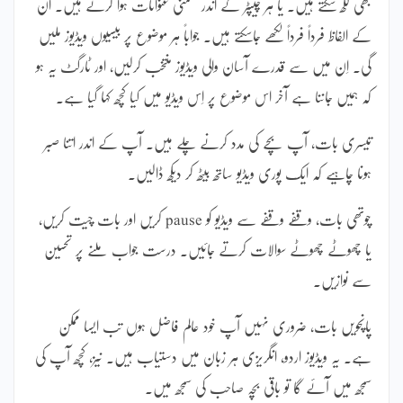
بھی لکھ سکتے ہیں۔ یا ہر چیپٹر کے اندر ضمنی عنوانات ہوا کرتے ہیں۔ اُن
کے الفاظ فرداً فرداً لکھے جاسکتے ہیں۔ جواباً ہر موضوع پر بیسیوں ویڈیوز ملیں
گی۔ اِن میں سے قدرے آسان والی ویڈیوز منتخب کرلیں، اور ٹارگٹ یہ ہو
کہ ہمیں جاننا ہے آخر اس موضوع پر اِس ویڈیو میں کیا کچھ کہا گیا ہے۔
تیسری بات، آپ بچے کی مدد کرنے چلے ہیں۔ آپ کے اندر اتنا صبر
ہونا چاہیے کہ ایک پوری ویڈیو ساتھ بیٹھ کر دیکھ ڈالیں۔
چوتھی بات، وقفے وقفے سے ویڈیو کو pause کریں اور بات چیت کریں،
یا چھوٹے چھوٹے سوالات کرتے جائیں۔ درست جواب ملنے پر تحسین
سے نوازیں۔
پانچویں بات، ضروری نہیں آپ خود عالم فاضل ہوں تب ایسا ممکن
ہے۔ یہ ویڈیوز اردو، انگریزی ہر زبان میں دستیاب ہیں۔ نیز، کچھ آپ کی
سمجھ میں آئے گا تو باقی بچہ صاحب کی سمجھ میں۔