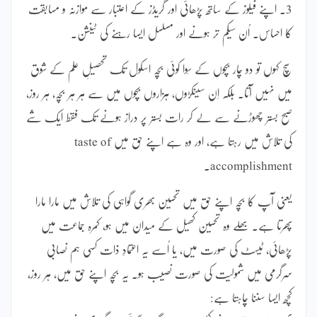
3۔ اپنے فیلوز کے ساتھ پڑھائی اور گریڈز کے اعتبار سے موازنہ و مسابقت
کا احساس۔ اُن سیکم تر ہونے اور مسلسل ایسا رہنے کی ٹینشن۔
سچ کہوں تو دو چار بچوں کے سِوا کوئی بچہ اسکول تک تحصیلِ علم کے شوق
میں نہیں آتا۔ بلکہ اِن سینکڑوں، ہزاروں بچوں میں سے ہر ہر بچہ، ہر روز،
صبح بستر چھوڑنے سے لے کر رات بستر پر دراز ہونے تک فقط ایک شے
کی تلاش میں رہتا ہے، اور وہ ہے اپنے حق میں taste of
accomplishment۔
یعنی آپ کا بچہ اپنے حق میں تحسین بھری گواہی کی تلاش میں مارا مارا
پھرتا ہے۔ بھلے وہ تحسین کھیل کے میدان میں ہو، کمرہ جماعت میں
پڑھائی، ٹیسٹ کی صورت میں، یا اُسے یہ اعتمادِ ذات کسی ہم نصابی
سرگرمی میں شمولیت کی صورت نصیب ہو۔ یہ بچہ اپنے حق میں، ہر روز،
کچھ ایسا سننا چاہتا ہے: