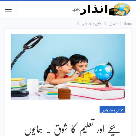
Home
مضامین
خواتین و خانہ داری
خواتین و خانہ داری
بچے اور تعلیم کا شوق ۔ ہمایوں