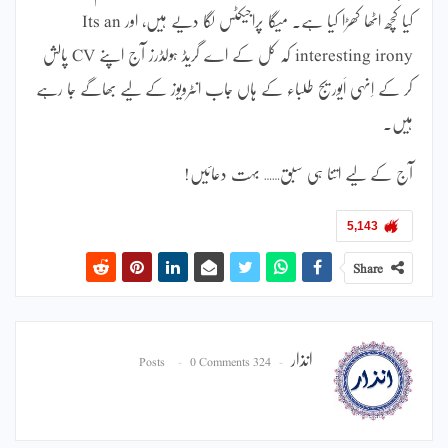
کیا کچھ اٹھا کھڑا کیا ہے۔ میگا پراجیکٹس لگا دیے ہیں، اور Its an
interesting irony کہ کل کے اے گریڈ ہولڈرز آج اپنے CV پالش
کر کے اِنہی اَیوریج طلباء کے ہاں جاب انٹرویوز کے لیے بھاگے جا رہے
ہیں۔
آج کے لیے اتنا ہی سبق…… بہت دعائیں!
5,143
Share
انذار
0 Comments
324 Posts