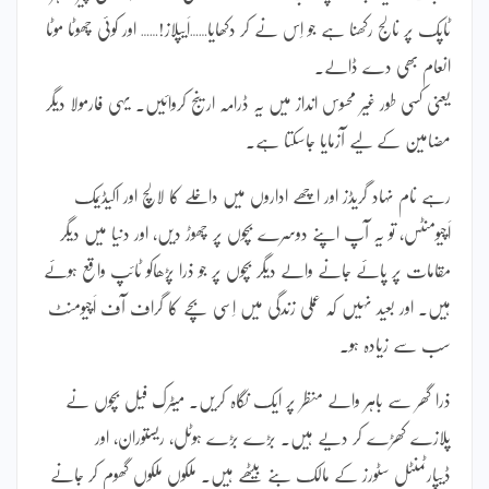
ٹاپک پر نالج رکھنا ہے جو اِس نے کر دکھایا……اَیپلاز!…… اور کوئی چھوٹا موٹا
انعام بھی دے ڈالے۔
یعنی کسی طور غیر محسوس انداز میں یہ ڈرامہ ارینج کروائیں۔ یہی فارمولا دیگر
مضامین کے لیے آزمایا جاسکتا ہے۔
رہے نام نہاد گریڈز اور اچھے اداروں میں داخلے کا لالچ اور اکیڈیمک
اَچیومنٹس، تو یہ آپ اپنے دوسرے بچوں پر چھوڑ دیں، اور دنیا میں دیگر
مقامات پر پائے جانے والے دیگر بچوں پر جو ذرا پڑھاکو ٹائپ واقع ہوئے
ہیں۔ اور بعید نہیں کہ عملی زندگی میں اِسی بچے کا گراف آف اَچیومنٹ
سب سے زیادہ ہو۔
ذرا گھر سے باہر والے منظر پر ایک نگاہ کریں۔ میٹرک فیل بچوں نے
پلازے کھڑے کر دیے ہیں۔ بڑے بڑے ہوٹل، ریستوران، اور
ڈیپارٹمنٹل سٹورز کے مالک بنے بیٹھے ہیں۔ ملکوں ملکوں گھوم کر جانے