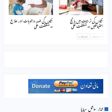
بچوں کی تربیت میں پانچ
بچوں کی ضد، وجوہات اور علاج
احتیاطیں ۔ شفقت علی
۔ شفقت علی
NEXT
PREV
انذار سوشل میڈیا