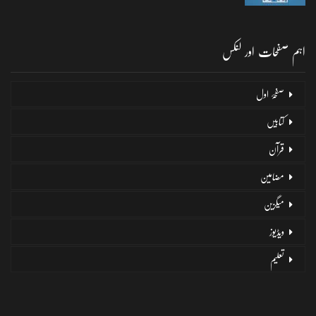
اہم صفحات اور لنکس
صفحۂ اول
کتابیں
قرآن
مضامین
میگزین
ویڈیوز
تعلیم