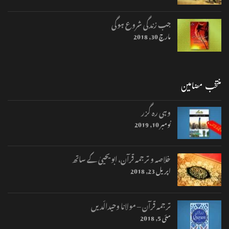
جب زندگی شروع ہوگی
مارچ 30, 2018
منتخب مضامین
وہی رہ گزر
نومبر 10, 2019
خلاصہ و ترجمہ قرآن، ابو یحییٰ کے ساتھ
اپریل 23, 2018
ترجمہ قرآن – مولانا وحیدالّدیں
مئی 5, 2018