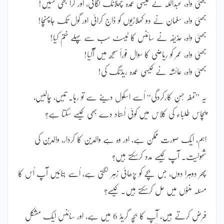
بھئی واہ، عبداللہ نے کیسی عمدہ چھلانگ لگائی، اور گرا بھی نہیں!
بھئی واہ، سلمان نے دو کھلاڑیوں کو ڈاج کرائی اور گول تک جاپہنچا!
بھئی واہ، حذیفہ نے سائنس کا ٹیسٹ سب سے پہلے ختم کیا!
بھئی واہ، عمر کو ریاضی کا سوال فوراً سمجھ میں آگیا!
بھئی واہ، عائشہ نے کیسی عمدہ ریڈنگ کی!
یہ ”تمغہ حُسنِ کارکردگی“ اُسے اسکول دینے سے تو رہا۔ تیس، چالیس،
پچاس طلباء کی کلاس میں کوئی اُستاد دے بھی کیسے سکتا ہے؟
اہم، ایک صورت ممکن ہے، اور وہ ہے والدین کا کردار، والدین کی
شمولیت۔ آپ کیسے مدد کرسکتے ہیں؟
پھر دوہرا دوں، جس بچے کو پڑھائی زہر لگتی ہے، اُسے بتائیں آپ اُس کا
مسئلہ منٹوں میں حل کرسکتے ہیں۔ کیسے؟
فرض کرتے ہیں، آپ کا بچہ گریڈ 6 میں ہے، اور سائنس ایک مشکل