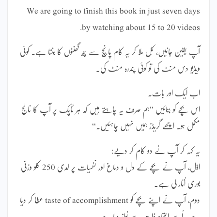
We are going to finish this book in just seven days
by watching about 15 to 20 videos.
آپ یقین جانیں، کُل ملا کر یہ کام پانچ سے چھ گھنٹوں کا بنتا ہے۔ کوئی
ویڈیو دس منٹ کی تو کوئی پندرہ منٹ کی۔
اب ایک اور بات۔
اس بچے کو بتائیں ”ہم صرف یہ چاہتے ہیں کہ ہر ٹاپک پر آپ کا نالج
مکمل ہو۔ اچھے گریڈز ہمیں نہیں چاہئیں۔“
یہ کہہ کر آپ نے دو کام کر دیے:
اوّل، آپ نے بچے کے دل و دماغ اور نفسیات پر لدی 250 کلو وزنی
بوری اُتار لی ہے۔
دوم، آپ نے اپنے بچے کو taste of accomplishment عطا کر دیا
ہے۔ اُسے اعتمادِ ذات سے نواز دیا ہے۔