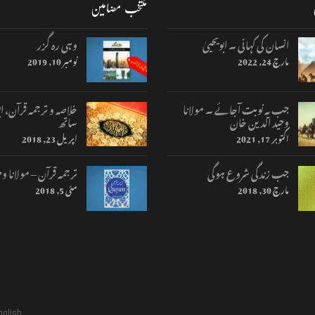
منتخب مضامین
انسان کی کہانی ۔ ابویحییٰ
وہی رہ گزر
مارچ 24, 2022
نومبر 10, 2019
جب یہ نوبت آجائے ۔ مولانا
خلاصہ و ترجمہ قرآن، اب
وحید الدین خان
ساتھ
اکتوبر 17, 2021
اپریل 23, 2018
جب زندگی شروع ہوگی
ترجمہ قرآن – مولانا وح
مارچ 30, 2018
مئی 5, 2018
nglish