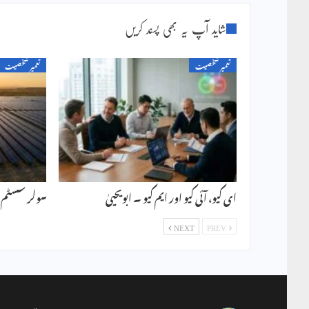
شاید آپ یہ بھی پسند کریں
تعمیر شخصیت
تعمیر شخصیت
ای کیو، آئی کیو اور ایم کیو ۔ ابویحییٰ
سولر سسٹم ۔ 
NEXT
PREV