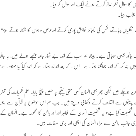
اس کا سوال نظر انداز کرتے ہوئے ایک اور سوال کر دیا۔
 جواب دیا۔
سے انگلیاں چباتے، نفس کی ناجائز خواہش پوری کرتے اورحرص و ہوس کا شکار ہوتے ہو؟‘‘
یت جانور جیسی ہوجاتی ہے۔ بیٹا، ہم سب کے اندر بے شمار جانور چھپے ہوئے ہیں، یہ جانور
د کرکے اندر جھانکنا ہوتا ہے۔ اس کے بعد اندازہ ہوتا ہے کہ اندر کیا کیا موجود ہے‘
ہوچکے ہیں لیکن پھر بھی انسان کسی حتمی نتیجے پر نہیں پہنچ پایا۔ علم نفسیات کی تشر
 کے پنڈتوں سے اختلاف کرتے دکھائی دیتے ہیں۔ جب ہم اس موضوع پر قرآن سے رجو
ل شخصیت کیا ہے؟ یہ شخصیت انسان کے ظاہر اور اور باطن کا مجموعہ ہے۔ انسان کے
وسری جانب باطن سے مراد انسان کی اچھی اور بری صفات ہیں۔