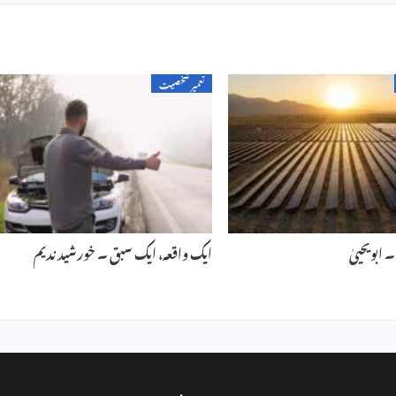
تعمیر شخصیت
ابویحییٰ
ایک واقعہ، ایک سبق ۔ خورشید ندیم