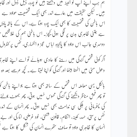
ہم جب اپنے آپ کو آئینہ میں دیکھتے ہیں تو چہرہ، ڈیل ڈول اور
ہیں۔ لیکن حقیقت میں ہمارے اندر بھی ایک شخصیت موجود ہے جس
اس باطن کی شخصیت کا بھی ایک چہرہ ہوتا ہے، اس کے ہاتھ پاؤں،
ہے جتنی ظاہری بدن پر لگی ہوئی کیچڑ۔ اس باطنی جسم کی غلاظتیں تکب
دوسری جانب اس وجود کا پاکیزہ لباس عجز و انکساری، نفس پر کنٹرو
اگر کوئی شخص گندگی میں رہنے کا عادی ہوجائے تو اسے اپنے ظاہری جسم 
دھول مٹی میں اٹھتا بیٹھا اور گندگی کو اپنا لیتا ہے۔ کچھ عرصے بعد و
بالکل یہی معاملہ اس شخص کے ساتھ بھی ہوتا ہے جو اپنے باطن کو
تو پھر فحش مناظر دیکھنے کی گندگی محسوس نہیں ہوتی، پھر جھوٹ بولن
کی نافرمانی پر ہلکی سی ندامت بھی نہیں ہوتی۔ پھر انسان کے اندر ک
نفس پرستی، حسد، کینہ، انتقام، قانون شکنی، خود غرضی، انارکی اور بے
انسان کا ظاہری وجود تو صاف ستھرے انسان کی شکل کا ہوتا ہے لیکن 