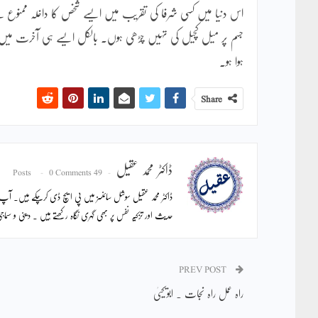
اس دنیا میں کسی شرفا کی تقریب میں ایسے شخص کا داخلہ ممنوع
جسم پر میل کچیل کی تہیں چڑھی ہوں۔ بالکل ایسے ہی آخرت میں خدا
ہوا ہو۔
Share
ڈاکٹر محمد عقیل
0 Comments
49 Posts
حدیث اور تزکیہ نفس پر بھی گہری نگاہ رکھتے ہیں ۔ دینی و س
PREV POST
راہ عمل راہ نجات ۔ ابویحییٰ