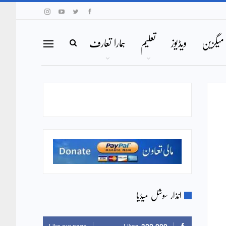
میگزین
ویڈیوز
تعلیم
ہمارا تعارف
انذار سوشل میڈیا
Like our page
Likes