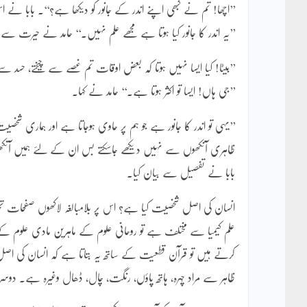
’’اچھا! تم نے کبھی اپنے اندر کے جانور کو دیکھا ہے؟‘‘۔ بابا نے 
’’یہ اندر کا جانور کیا ہوتا ہے مجھے علم نہیں۔‘‘ حامد نے حیرت سے
’’بیٹا! کیا ایسا نہیں ہوتا کہ بعض اوقات تم غصے سے چیختے، حسد 
’’جی ہاں! ایسا تو اکثر ہوتا ہے۔‘‘ حامد نے کہا۔
’’یہی تو اندر کا جانور ہے جو ہم پر حاوی ہوجاتا ہے اور ہماری شخص
ظاہری آنکھوں سے نہیں دیکھے جاسکتے بس ان کے لئے ہمیں آنکھیں بن
بابا نے تفصیل سے بیان کیا۔
انسان کی اصل شخصیت کیا ہے؟ اس پر بلامبالغہ لاکھوں صفحات تحریر 
علم کیمیا سے مختلف ہے تو روحانی علوم کے ماہرین مادی علوم
کرتے ہیں تو قرآن قطعیت کے ساتھ یہ بتاتا ہے کہ انسان کی اص
ظاہر سے مراد چہرہ، ہاتھ پاؤں، رنگت، چال، ڈھال وغیرہ ہے۔ د