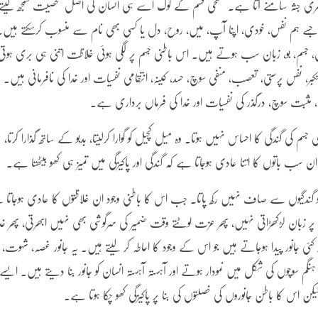
 ظاہری جثہ سامنے آتا ہے۔ سطحی قسم کے لوگ اسے ہی انسان کی اصل شخصیت سمجھ لیتے
ے ہم نفس، خودی، اپنا آپ، میں، روح، دل یا کسی بھی نام سے منسوب کرسکتے ہیں۔
 جسم، بو، زبان سب ہوتے ہیں۔ اس باطنی جسم پر لگی ہوئی غلاظت اتنی ہی بری ہوتی
ر، نفس پرستی، تعصب، منفی سوچ، حسد، کینہ، انتقامی نفسیات اور خدا کی نافرمانی ہیں۔
ل، مثبت سوچ، درگذر کی نفسیات اور خدا کی فرماں برداری ہے۔
کی گندگی کا احساس نہیں ہوتا۔ وہ میل کچیل کو گوارا کرلیتا، بدبو کے ساتھ گذارا کرتا،
ہ ان سب باتوں کا اتنا عادی ہوجاتا ہے کہ گندگی اور پاکیزگی میں تمیز ہی کھو بیٹھتا ہے۔
 گندگیوں سے صاف نہیں رکھ پاتا۔ جب اس کا باطنی وجود ان غلاظتوں کا عادی ہوجاتا 
ے پر زبان لڑکھڑاتی نہیں، پھر عزت لوٹتے وقت ضمیر کی سرگوشی بھی نہیں ابھرتی، پھر خد
ئی جانور پیدا ہوجاتے ہیں جو اس کے وجود کا احاطہ کر لیتے ہیں۔ یہ جانور غصہ، شہوت،
 ہنگم سوچوں کی شکل میں نمودار ہوتے اور آہستہ آہستہ انسان کو جانور بنا دیتے ہیں۔ ایسے
اس کا باطن جانوروں کی خصلتوں کی بنا پر پاکیزگی کھو چکا ہوتا ہے۔