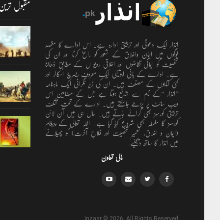
مقبول ترین
انذار ایک دعوتی اور تربیتی ادارہ ہے۔ اس ادارے کا مقصد
لوگوں میں ایمان واخلاق کے شعور کو راسخ کرنا اور ان کی
شخصیت کو ایمانی تقاضوں اور اخلاقی رویو ں کے مطابق ڈھالنا
ہے۔ ادارے کے بانی ابویحییٰ ایک معروف ریسرچ اسکالر اور
کئی کتابوں کے مصنف ہیں۔ ان کی زیر نگرانی ایک ماہنامہ
’’انذار ‘‘کے نام سے شائع ہوتا ہے جس کے مضامین اس
ویب سائٹ پر پڑھے جاسکتے ہیں۔ ادارے کے تحت مختلف
تربیتی کورسز بھی کرائے جاتے ہیں۔ حال ہی میں آن لائن
کورسز کا سلسلہ بھی شروع کیا گیا ہے۔ اللہ تعالٰی کے پیغام
(ایمان و اخلاق، تعمیرِ شخصیت اور فلاحِ آخرت) کو پھیلانے
میں انذار کا ساتھ دیجئیے.
مالی تعاون
Inzaar © 2026. All Rights Reserved