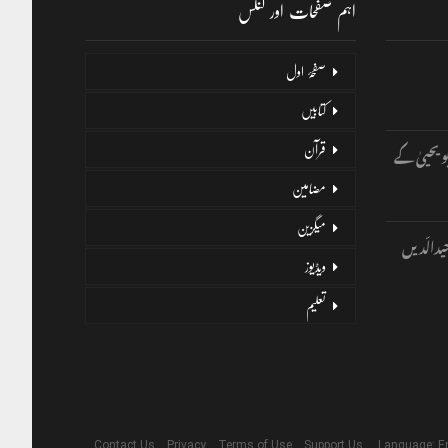
اہم صفحات اور لنکس
صفحۂ اول
کتابیں
و یحییٰ کے
قرآن
مضامین
میگزین
یدالّدیں
ویڈیوز
تعلیم
Contact Us
Privacy
Terms of Use
Support Us
Language: E