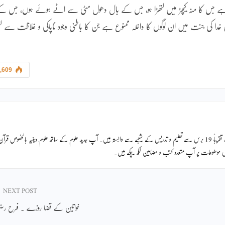
 ہے جس کا منہ کیچڑ میں لتھڑا ہو، جس کے بال دھول مٹی سے اٹے ہوئے ہوں، جس ک
 کی جنت میں ان لوگوں کا داخلہ ممنوع ہے جن کا باطنی وجود ناپاکی و غلاظت سے لتھ
,609
ڈاکٹر محمد عقیل سوشل سائنسز میں پی ایچ ڈی کرچکے ہیں۔ آپ تقریباً 19 برس سے تعلیم و تدریس کے شعبے سے وابستہ ہیں۔ آپ جدید علوم کے ساتھ علوم ِ دینیہ بالخصوص قرآ
ماجی موضوعات پر آپ متعدد کتب و مضامین لکھ چکے ہیں۔
NEXT POST
خواتین کے قضا روزے ۔ فرح رض