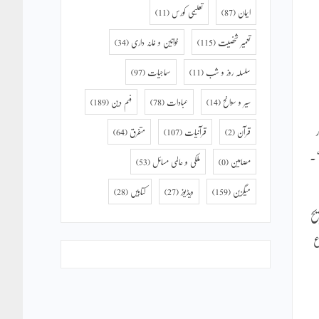
ایمان
(87)
تعلیمی کورس
(11)
تعمیر شخصیت
(115)
خواتین و خانہ داری
(34)
سلسلہ روز و شب
(11)
سماجیات
(97)
سیر و سوانح
(14)
عبادات
(78)
فہم دین
(189)
قرآن
(2)
قرآنیات
(107)
متفرق
(64)
‘۔
مضامین
(0)
ملکی و عالمی مسائل
(53)
میگزین
(159)
ویڈیوز
(27)
کتابیں
(28)
یح
ع