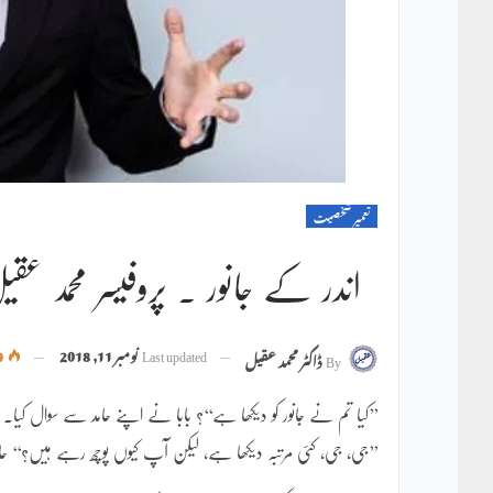
تعمیر شخصیت
اندر کے جانور ۔ پروفیسر محمد عقی
Last updated
نومبر 11, 2018
1,609
By
ڈاکٹر محمد عقیل
’’کیا تم نے جانور کو دیکھا ہے‘‘؟ بابا نے اپنے حامد سے سوال کیا۔
’’جی، جی، کئی مرتبہ دیکھا ہے، لیکن آپ کیوں پوچھ رہے ہیں؟‘‘ ح