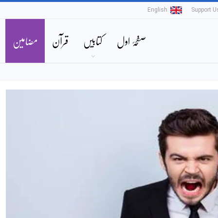
English
Support U
صفحۂ اول
کتابیں
قرآن
مضامین