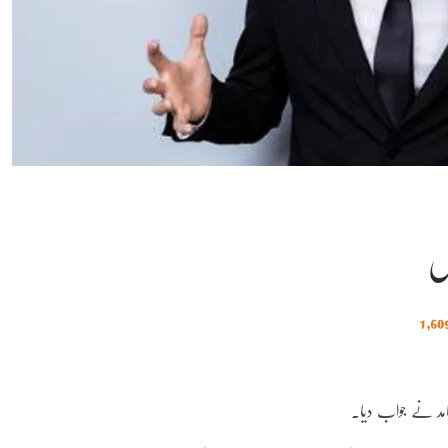
ل
امد نے جواب دیا۔