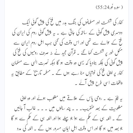
( سورہ نور55:24)
کفار کی شکست اور مسلمانوں کی جنگ بدر میں فتح کی پیش گوئی ایک
دوسری پیش گوئی کے ساتھ کی جاتی ہے ۔ یہ پیش گوئی روم کی ایران کی
فتح کے حوالے سے تھی اور اس وقت کی گئی جب اہل روم ایران سے
مکمل طور پر شکست کھا گئے ۔ قرآن مجید نے نہ صرف رومیوں کی فتح کی
پیش گوئی کی بلکہ بتادیا کہ یہی وہ وقت ہو گا جبکہ نصرت الٰہی سے مسلمان
کفار پر اپنی فتح کی خوشیاں منا رہے ہوں گے ۔ مسلمہ تاریخ کے مطابق یہ
واقعات اسی طرح پیش آئے ۔
یہ الٓمّ ہے ۔ رومی پاس کے علاقے میں مغلوب ہوئے اور وہ اپنی
مغلوبیت کے بعد عنقریب۔ ۔ ۔ چند سالوں میں ۔ ۔ ۔ غالب آ جائیں
گے ۔ اللہ ہی کے حکم سے ہوا جو پہلے ہوا اور اللہ ہی کے حکم سے ہو گا
جو بعد میں ہو گا اور اس وقت اہلِ ایمان مسرور ہوں گے ۔ اللہ کی مدد