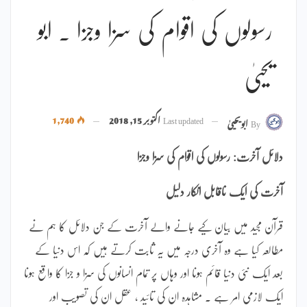
رسولوں کی اقوام کی سزا وجزا ۔ ابو
یحییٰ
Last updated
اکتوبر 15, 2018
1,740
By
ابویحییٰ
دلائل آخرت: رسولوں کی اقوام کی سزا وجزا
آخرت کی ایک ناقابل انکار دلیل
قرآن مجید میں بیان کیے جانے والے آخرت کے جن دلائل کا ہم نے
مطالعہ کیا ہے وہ آخری درجہ میں یہ ثابت کرتے ہیں کہ اس دنیا کے
بعد ایک نئی دنیا قائم ہونا اور وہاں پر تمام انسانوں کی سزا و جزا کا واقع ہونا
ایک لازمی امر ہے ۔ مشاہدہ ان کی تائید ، عقل ان کی تصویب اور