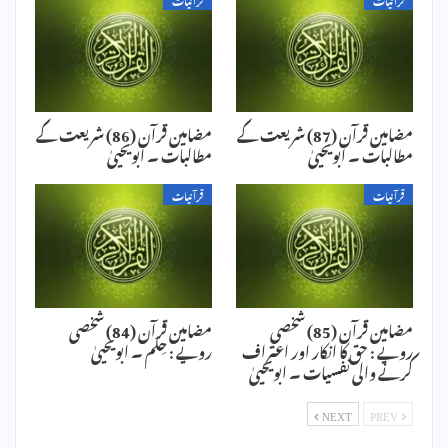
مضامین قرآن (87) شریعت کے
مضامین قرآن (86) شریعت کے
مطالبات ۔ ابویحییٰ
مطالبات ۔ ابویحییٰ
قرآنیات
قرآنیات
مضامین قرآن (85) شخصی
مضامین قرآن (84) شخصی
رویے : حق کا انکار اور اعتراف
رویے : حِلم ۔ ابویحییٰ
کرنے والی نفسیات ۔ ابویحییٰ
NEXT
PREV