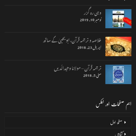
وہی رہ گزر
نومبر 10, 2019
خلاصہ و ترجمہ قرآن، ابو یحییٰ کے ساتھ
اپریل 23, 2018
ترجمہ قرآن – مولانا وحیدالّدیں
مئی 5, 2018
اہم صفحات اور لنکس
صفحۂ اول
کتابیں