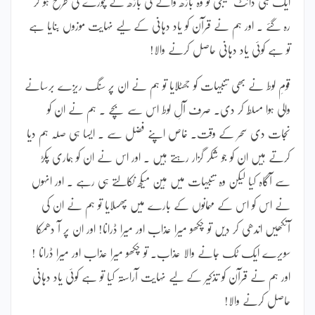
ایک ہی ڈانٹ بھیجی تو وہ باڑھ والے کی باڑھ کے چورے کی طرح ہو کر
رہ گئے ۔ اور ہم نے قرآن کو یاد دہانی کے لیے نہایت موزوں بنایا ہے
تو ہے کوئی یاد دہانی حاصل کرنے والا!
قومِ لوط نے بھی تنبیہات کو جھٹلایا تو ہم نے ان پر سنگ ریزے برسانے
والی ہوا مسلط کر دی۔ صرف آلِ لوط اس سے بچے ۔ ہم نے ان کو
نجات دی سحر کے وقت۔ خاص اپنے فضل سے ۔ ایسا ہی صلہ ہم دیا
کرتے ہیں ان کو جو شکر گزار رہتے ہیں ۔ اور اس نے ان کو ہماری پکڑ
سے آگاہ کیا لیکن وہ تنبیہات میں مِین میکھ نکالتے ہی رہے ۔ اور انہوں
نے اس کو اس کے مہمانوں کے بارے میں پھسلایا تو ہم نے ان کی
آنکھیں اندھی کر دیں تو چکھو میرا عذاب اور میرا ڈرانا! اور ان پر آ دھمکا
سویرے ایک ٹک جانے والا عذاب۔ تو چکھو میرا عذاب اور میرا ڈرانا !
اور ہم نے قرآن کو تذکیر کے لیے نہایت آراستہ کیا تو ہے کوئی یاد دہانی
حاصل کرنے والا!