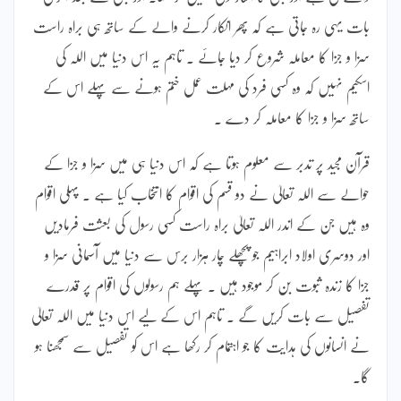
بات یہی رہ جاتی ہے کہ پھر انکار کرنے والے کے ساتھ ہی براہ راست
سزا و جزا کا معاملہ شروع کر دیا جائے ۔ تاہم یہ اس دنیا میں اللہ کی
اسکیم نہیں کہ وہ کسی فرد کی مہلت عمل ختم ہونے سے پہلے اس کے
ساتھ سزا و جزا کا معاملہ کر دے ۔
قرآن مجید پر تدبر سے معلوم ہوتا ہے کہ اس دنیا ہی میں سزا و جزا کے
حوالے سے اللہ تعالیٰ نے دو قسم کی اقوام کا انتخاب کیا ہے ۔ پہلی اقوام
وہ ہیں جن کے اندر اللہ تعالیٰ براہ راست کسی رسول کی بعثت فرمادیں
اور دوسری اولاد ابراہیم جو پچھلے چار ہزار برس سے دنیا میں آسمانی سزا و
جزا کا زندہ ثبوت بن کر موجود ہیں ۔ پہلے ہم رسولوں کی اقوام پر قدرے
تفصیل سے بات کریں گے ۔ تاہم اس کے لیے اس دنیا میں اللہ تعالیٰ
نے انسانوں کی ہدایت کا جو اہتمام کر رکھا ہے اس کو تفصیل سے سمجھنا ہو
گا۔