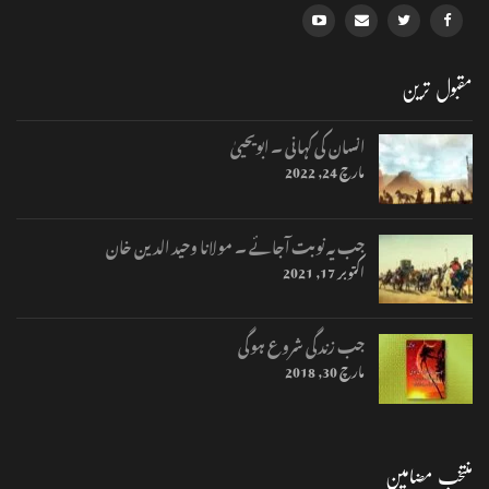
مقبول ترین
انسان کی کہانی ۔ ابویحییٰ
مارچ 24, 2022
جب یہ نوبت آجائے ۔ مولانا وحید الدین خان
اکتوبر 17, 2021
جب زندگی شروع ہوگی
مارچ 30, 2018
منتخب مضامین