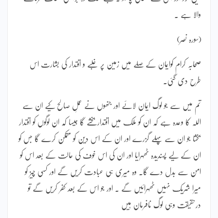
والا ہے ۔
(سورہ نصر)
صحابہ کرام کوایمان کے صلے میں زمین پر غلبے و اقتدار کی بشارت اس
طرح دی گئی۔
تم میں سے جو لوگ ایمان لائے اور جنھوں نے عملِ صالح کیے ان سے
اللہ کا وعدہ ہے کہ ان کو ملک میں اقتدار بخشے گا جیسا کہ ان لوگوں کو اقتدار
بخشا جو ان سے پہلے گزرے اور ان کے اس دین کو متمکن کرے گا جس کو
ان کے لیے پسندیدہ ٹھہرایا اور ان کی اس خوف کی حالت کے بعد اس کو
امن سے بدل دے گا۔ وہ میری ہی عبادت کریں گے اور کسی چیز کو
میرا شریک نہیں ٹھہرائیں گے ۔ اور جو اس کے بعد کفر کریں گے تو
درحقیقت وہی لوگ نافرمان ہیں