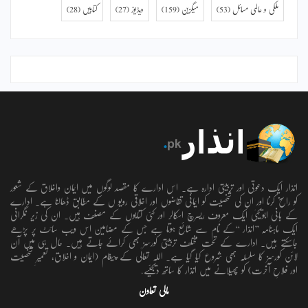
ملکی و عالمی مسائل
(53)
میگزین
(159)
ویڈیوز
(27)
کتابیں
(28)
انذار ایک دعوتی اور تربیتی ادارہ ہے۔ اس ادارے کا مقصد لوگوں میں ایمان واخلاق کے شعور
کو راسخ کرنا اور ان کی شخصیت کو ایمانی تقاضوں اور اخلاقی رویو ں کے مطابق ڈھالنا ہے۔ ادارے
کے بانی ابویحییٰ ایک معروف ریسرچ اسکالر اور کئی کتابوں کے مصنف ہیں۔ ان کی زیر نگرانی
ایک ماہنامہ ’’انذار ‘‘کے نام سے شائع ہوتا ہے جس کے مضامین اس ویب سائٹ پر پڑھے
جاسکتے ہیں۔ ادارے کے تحت مختلف تربیتی کورسز بھی کرائے جاتے ہیں۔ حال ہی میں آن
لائن کورسز کا سلسلہ بھی شروع کیا گیا ہے۔ اللہ تعالٰی کے پیغام (ایمان و اخلاق، تعمیرِ شخصیت
اور فلاحِ آخرت) کو پھیلانے میں انذار کا ساتھ دیجئیے.
مالی تعاون