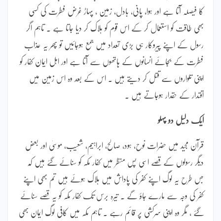
کا فیصلہ آتا ہے اور ہوا، پانی، بادل، زمین ، پہاڑ غرض فطرت کی کسی
بھی طاقت کو استعمال کر کے اس قوم کو ہلاک کر دیا جاتا ہے ۔ تاہم اگر
رسول کے اپنے پیروکار ہی بڑی تعداد میں جمع ہوجائیں تو پھر یہ عذاب
فطرت کے بجائے انسانوں کے ہاتھوں سے آتا ہے اور اہل ایمان کفار کو
اپنی تلواروں سے قتل کر دیتے ہیں ۔ اس کے بعد وہ اس زمین میں
اقتدار کے حقدار ہوجاتے ہیں ۔
ایک دلیل دو پہلو
قرآن مجید میں حضرات نوح، ہود، صالح، ابراہیم، شعیب، موسیٰ اور بعض
دیگر رسولوں کے قصے اسی پس منظر میں کفار مکہ کو سنائے گئے ہیں کہ
جس طرح یہ لوگ اپنے کفر کی پاداش میں ہلاک ہوئے ہیں تم بھی اپنے
کفر کی وجہ سے مارے جاؤ گے ۔ تیرہ برس تک کفار مکہ کو یہ قصے سنائے
گئے ، مگر وہ اپنی سرکشی پر قائم رہے ۔ تاہم مکہ میں کافی لوگ ایمان بھی