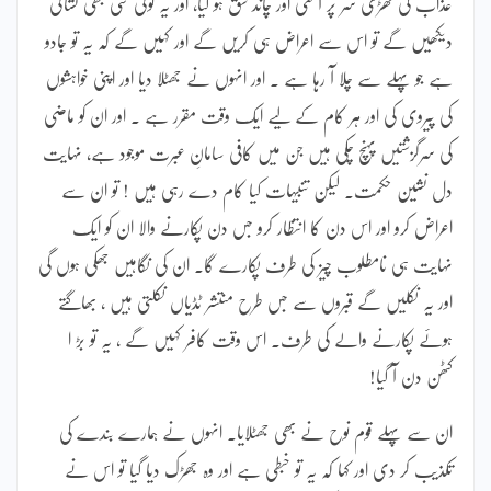
عذاب کی گھڑی سر پر آ گئی اور چاند شق ہو گیا، اور یہ کوئی سی بھی نشانی
دیکھیں گے تو اس سے اعراض ہی کریں گے اور کہیں گے کہ یہ تو جادو
ہے جو پہلے سے چلا آ رہا ہے ۔ اور انہوں نے جھٹلا دیا اور اپنی خواہشوں
کی پیروی کی اور ہر کام کے لیے ایک وقت مقرر ہے ۔ اور ان کو ماضی
کی سرگزشتیں پہنچ چکی ہیں جن میں کافی سامانِ عبرت موجود ہے، نہایت
دل نشین حکمت۔ لیکن تنبیہات کیا کام دے رہی ہیں ! تو ان سے
اعراض کرو اور اس دن کا انتظار کرو جس دن پکارنے والا ان کو ایک
نہایت ہی نامطلوب چیز کی طرف پکارے گا۔ ان کی نگاہیں جھکی ہوں گی
اور یہ نکلیں گے قبروں سے جس طرح منتشر ٹڈیاں نکلتی ہیں ، بھاگتے
ہوئے پکارنے والے کی طرف۔ اس وقت کافر کہیں گے ، یہ تو بڑ ا
کٹھن دن آ گیا!
ان سے پہلے قوم نوح نے بھی جھٹلایا۔ انہوں نے ہمارے بندے کی
تکذیب کر دی اور کہا کہ یہ تو خبطی ہے اور وہ جھڑک دیا گیا تو اس نے