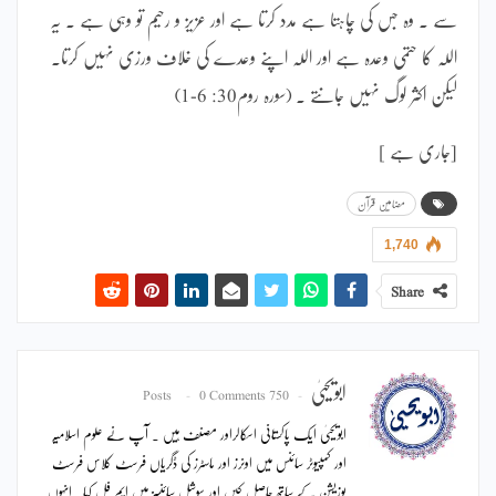
سے ۔ وہ جس کی چاہتا ہے مدد کرتا ہے اور عزیز و رحیم تو وہی ہے ۔ یہ
اللہ کا حتمی وعدہ ہے اور اللہ اپنے وعدے کی خلاف ورزی نہیں کرتا۔
لیکن اکثر لوگ نہیں جانتے ۔ (سورہ روم30: 6-1)
[جاری ہے ]
مضامین قرآن
1,740
Share
ابویحییٰ
0 Comments
750 Posts
ابویحییٰ ایک پاکستانی اسکالراور مصنف ہیں ۔ آپ نے علوم اسلامیہ
اور کمپیوٹر سائنس میں اونرز اور ماسٹرز کی ڈگریاں فرسٹ کلاس فرسٹ
پوزیشن کے ساتھ حاصل کیں اور سوشل سائنسز میں ایم فل کیا۔ انہوں