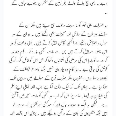
رہے ۔ یہی بچ جانے والے پھر زمین کے حکمران بنادیے جائیں گے
۔
یہ حضرات اپنی قوم کو نہ صرف دعوت حق دیتے ہیں بلکہ ان کے
سامنے ہر طرح کے دلائل اور معجزات بھی رکھتے ہیں ۔ وہ ان کے ہر
سوال ، اعتراض ، شبہے اور الجھن کاحل پیش کرتے ہیں۔ اپنی دعوت کو ہر
اس پہلو سے پیش کرتے ہیں جس سے بات سمجھی جا سکے ۔ قوم مطالبہ
کر دے تو بارہا اس کی مرضی کی نشانیاں دکھا کر بھی اس کو قائل کرنے کی
کوشش کی جاتی ہے ۔ یہ کام دو چار دن نہیں بلکہ تمام تر مخالفت کے
باوجود برسہا برس ، عشروں بلکہ حضرت نوح کے معاملے میں صدیوں تک
ہوتا رہا ہے ۔ یہاں تک کہ ایک وقت آتا ہے جب اللہ تعالیٰ اپنے علم
کی بنیاد پر یہ فیصلہ سنادیتے ہیں کہ اب ہر شخص کو بات سمجھ میں آ گئی
ہے ۔ لیکن یہ لوگ نہ صرف جان بوجھ کر سرکشی اور کفر پر اڑے ہوئے
ہیں بلکہ پیغمبروں کی جان کے دشمن ہو چکے ہیں ۔ چنانچہ اس وقت اللہ