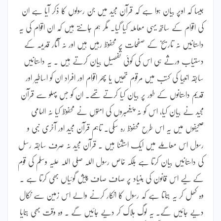
جیسا کہ اوپر بیان ہوا ہے کہ قرآن مجید میں جن رسولوں کا ذکر آیا ہے ان
کی اقوام کے ساتھ یہی معاملہ کیا گیا۔ مگر ہم جانتے ہیں کہ ان اقوام کی یہ
داستانیں نہ تاریخ کے صفحات پر محفوظ رہیں ہیں اور نہ آثار قدیمہ کے
دستیاب ورثے ہی اس کی کوئی تفصیل بیان کرتے ہیں ۔ یہ داستانیں
سابقہ انبیا کی کتب میں مرقوم تھیں یا پھر اقوام اور افراد ان کو اساطیر اور
قدیم داستانوں کے طور پر بیان کیا کرتے تھے۔ ان کو جس پہلو سے قرآن
مجید نے بیان کیا، اس کو نہ پیغمبروں کی امتوں نے محفوظ کیا نہ الہامی
صحیفوں میں یہ اس طرح محفوظ رہ سکی۔ تاہم قرآن مجید اور آخری نبی و
رسول اس معاملے میں ایک استثنا ہیں ۔ قرآن مجید نہ صرف سابقہ رسل
کی داستانیں بیان کرتا ہے بلکہ خاص رسول اللہ صلی اللہ علیہ وسلم کی قوم
کے لیے اس قانون کی بنیاد پر صاف صاف پیش گوئیاں بھی کرتا ہے ۔
وہ کھل کر یہ بتاتا ہے کہ رسول کا انکار کرنے والے اس زمین سے نکال
دیے جائیں گے۔ یہ لوگ ہلاک کر دیے جائیں گے ۔ وہ وقت بھی بتایا