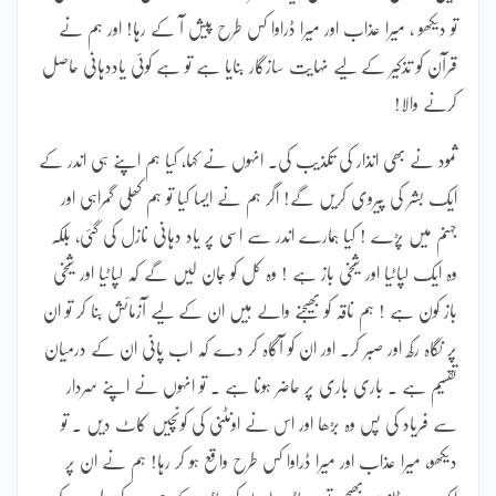
تو دیکھو ، میرا عذاب اور میرا ڈراوا کس طرح پیش آ کے رہا! اور ہم نے
قرآن کو تذکیر کے لیے نہایت سازگار بنایا ہے تو ہے کوئی یاددہانی حاصل
کرنے والا!
ثمود نے بھی انذار کی تکذیب کی۔ انہوں نے کہا، کیا ہم اپنے ہی اندر کے
ایک بشر کی پیروی کریں گے! اگر ہم نے ایسا کیا تو ہم کھلی گمراہی اور
جہنم میں پڑے ! کیا ہمارے اندر سے اسی پر یاد دہانی نازل کی گئی، بلکہ
وہ ایک لپاٹیا اور شیخی باز ہے ! وہ کل کو جان لیں گے کہ لپاٹیا اور شیخی
باز کون ہے ! ہم ناقہ کو بھیجنے والے ہیں ان کے لیے آزمائش بنا کر تو ان
پر نگاہ رکھ اور صبر کر۔ اور ان کو آگاہ کر دے کہ اب پانی ان کے درمیان
تقسیم ہے ۔ باری باری پر حاضر ہونا ہے ۔ تو انہوں نے اپنے سردار
سے فریاد کی پس وہ بڑھا اور اس نے اونٹنی کی کونچیں کاٹ دیں ۔ تو
دیکھو، میرا عذاب اور میرا ڈراوا کس طرح واقع ہو کر رہا! ہم نے ان پر