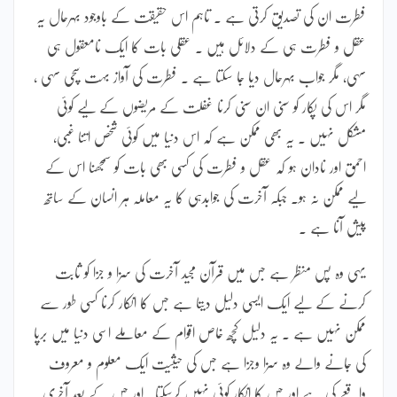
فطرت ان کی تصدیق کرتی ہے ۔ تاہم اس حقیقت کے باوجود بہرحال یہ
عقل و فطرت ہی کے دلائل ہیں ۔ عقلی بات کا ایک نامعقول ہی
سہی، مگر جواب بہرحال دیا جا سکتا ہے ۔ فطرت کی آواز بہت سچی سہی ،
مگر اس کی پکار کو سنی ان سنی کرنا غفلت کے مریضوں کے لیے کوئی
مشکل نہیں ۔ یہ بھی ممکن ہے کہ اس دنیا میں کوئی شخص اتنا غبی،
احمق اور نادان ہو کہ عقل و فطرت کی کسی بھی بات کو سمجھنا اس کے
لیے ممکن نہ ہو۔ جبکہ آخرت کی جوابدہی کا یہ معاملہ ہر انسان کے ساتھ
پیش آنا ہے ۔
یہی وہ پس منظر ہے جس میں قرآن مجید آخرت کی سزا و جزا کو ثابت
کرنے کے لیے ایک ایسی دلیل دیتا ہے جس کا انکار کرنا کسی طور سے
ممکن نہیں ہے ۔ یہ دلیل کچھ خاص اقوام کے معاملے اسی دنیا میں برپا
کی جانے والے وہ سزا وجزا ہے جس کی حیثیت ایک معلوم و معروف
واقعے کی ہے اور جس کا انکار کوئی نہیں کرسکتا۔ اور جس کے بعد آخری