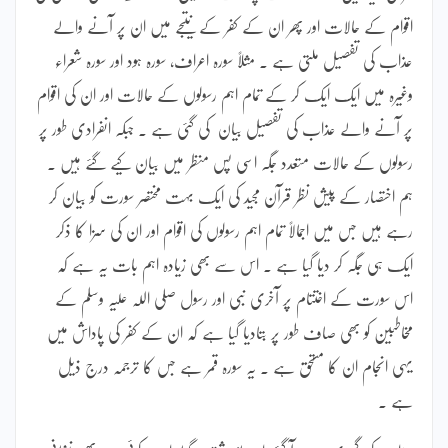
اقوام کے حالات اور پھر ان کے کفر کے نتیجے میں ان پر آنے والے
عذاب کی تفصیل ملتی ہے ۔ مثلاً سورہ اعراف، سورہ ہود اور سورہ شعراء
وغیرہ میں ایک ایک کر کے تمام اہم رسولوں کے حالات اور ان کی اقوام
پر آنے والے عذاب کی تفصیل بیان کی گئی ہے ۔ جبکہ انفرادی طور پر
رسولوں کے حالات متعدد جگہ اسی پس منظر میں بیان کیے گئے ہیں ۔
ہم اختصار کے پیش نظر قرآن مجید کی ایک بہت مختصر سورت کو بیان کر
رہے ہیں جس میں اجمالاً تمام اہم رسولوں کی اقوام اور ان کی سزا کا ذکر
ایک ہی جگہ کر دیا گیا ہے ۔ اس سے بھی زیادہ اہم بات یہ ہے کہ
اس سورت کے اختتام پر آخری نبی اور رسول صلی اللہ علیہ وسلم کے
مخاطبین کو بھی صاف طور پر بتادیا گیا ہے کہ ان کے کفر کی پاداش میں
یہی انجام ان کا مستحق ہے ۔ یہ سورہ قمر ہے جس کا ترجمہ درج ذیل
ہے ۔