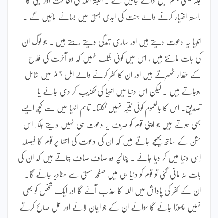
راستہ اختیار کرنے والے جنت کی ابدی بستی میں بسائے جائیں گے ۔
انبیا یہ دعوت دیتے ہیں اور ساری زندگی دیتے رہتے ہیں ۔ جو لوگ ان
کی بات مانتے ہیں ، اس میں کوئی شک نہیں کہ وہ آخرت کی فلاح
کے حقدار ٹھہرتے ہیں اور ان کا کفر کرنے والے اہل جہنم میں شامل
ہوجاتے ہیں ۔ لیکن اس دنیا میں انبیا کی تکذیب کر دی جائے یا
تصدیق۔ اس کا بالعموم کوئی نتیجہ نہیں نکلتا۔ تاہم انبیا میں سے کچھ ایسے
بھی ہوتے ہیں جو اپنی قوم کو صرف یہ دعوت ہی نہیں دیتے بلکہ اس
مشن کے ساتھ بھیجے جاتے ہیں کہ ان کی دعوت کی انتہا پر قوم کا فیصلہ
اِسی دنیا میں کر دیا جائے ۔ چنانچہ وہ صاف صاف بتاتے ہیں کہ ان کی
بات نہ مانی گئی تو قوم کو دنیا ہی میں صفحہ ہستی سے مٹادیا جائے گا۔
ان کے کفر کی پاداش میں اللہ کا عذاب آئے گا اور ایک شخص کو بھی
نہیں چھوڑا جائے گا سوائے ان کے جو ایمان لائے اور عمل صالح کرتے