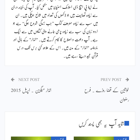
نے اپنا پی ایچ ڈی اسلامک اسٹیڈیز میں مکمل کیا۔ آپ کی ڈیڑھ درجن
سے زیادہ تصانیف ہیں جو لاکھوں کی تعداد میں شائع ہوچکی ہیں۔ ان
میں سب سے زیادہ معروف کتاب ’’جب زندگی شروع ہوگی‘‘ ہے جو
اردو زبان کی سب سے زیادہ پڑھی جانے والی کتابوں میں سے ایک
ہے۔ آپ دعوت و اصلاح کا کام کرتے ہیں۔ "انذار" کے بانی اور
ماہنامہ "انذار" کے مدیر ہیں۔ اس کے علاوہ کئی برس تک درس
قرآن مجید دیتے رہے ہیں۔
NEXT POST
PREV POST
خواتین کے قضا روزے ۔ فرح
انذار میگزین ۔ اپریل 2015
رضوان
شاید آپ یہ بھی پسند کریں
قرآنیات
قرآنیات