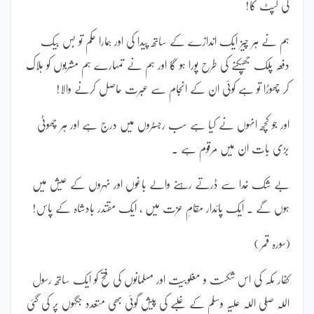
کی لپٹ کا!
ہم نے ہر چیز ایک اندازے کے ساتھ پیدا کی اور ہمارا حکم تو بس بیک
دفعہ پلک جھپکنے کی طرح پورا ہو گا اور ہم نے تمہارے ہم مشربوں کو ہلاک
کر چھوڑا تو ہے کوئی ان کے انجام سے عبرت حاصل کرنے والا!
اور جو کچھ انہوں نے کیا ہے سب رجسٹروں میں درج ہے اور ہر چھوٹی
بڑی بات ان میں مرقوم ہے ۔
بے شک خدا سے ڈرتے رہنے والے باغوں اور نہروں کے عیش میں
ہوں گے ۔ ایک پائدار مقامِ عزت میں ، ایک مقتدر بادشاہ کے پاس!
(سورہ قمر )
کفار مکہ کی اس شکست و مغلوبیت اور مسلمانوں کی فتح کو ایک ساتھ رسول
اللہ صلی اللہ علیہ وسلم کے غلبے کی پیش گوئی بھی متعدد جگہوں پر کی گئی