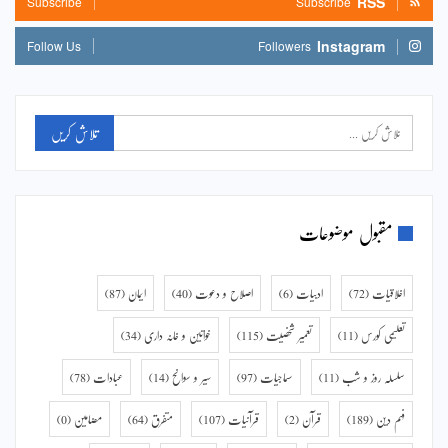
RSS
Subscribe
Subscribe
Instagram
Follow Us
Followers
مقبول موضوعات
اخلاقیات
(72)
ادبیات
(6)
اصلاح و دعوت
(40)
ایمان
(87)
تعلیمی کورس
(11)
تعمیر شخصیت
(115)
خواتین و خانہ داری
(34)
سلسلہ روز و شب
(11)
سماجیات
(97)
سیر و سوانح
(14)
عبادات
(78)
فہم دین
(189)
قرآن
(2)
قرآنیات
(107)
متفرق
(64)
مضامین
(0)