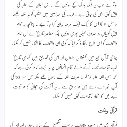
جاتا ہے جب یہ لوگ ہلاک کیے جائیں گے ۔ اہل ایمان کے غلبہ کی
پیش گوئی بھی کی جاتی ہے ۔عرب کی سرزمین میں پیغمبر کو یہ غلبہ کیسے
حاصل ہو گا اس کا ایک ایک مرحلہ بیان کیا جاتا ہے ۔ چنانچہ یہ تمام
پیش گوئیاں نہ صرف بعینیہٖ پوری ہوئیں بلکہ معاصر تاریخ نے ان تمام
واقعات کو اس طرح ریکارڈ کر لیا کہ کوئی ان واقعات کا انکار نہیں کرسکتا۔
چنانچہ قرآن مجید میں محفوظ یہ داستان اور اس کی تصدیق میں کھڑی تاریخ
اب قیامت تک آنے والے تمام انسانوں پر یہ حجت تمام کرتی ہے کہ
محمد صلی اللہ علیہ وسلم نہ صرف اللہ کے رسول تھے بلکہ جس سزا وجزا کی
آپ خبر دے رہے ہیں وہ برحق ہے ۔ یہ آخرت کی سچائی کا وہ ثبوت
ہے جس کا انکار تاقیامت کوئی نہیں کرسکتا۔
قرآنی بیانات
قرآن مجید میں متعدد مقامات پر بہت تفصیل کے ساتھ رسولوں اور ان کی