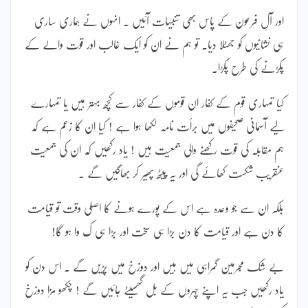
اور آلِ فرعون کے پاس بھی تنبیہات آئیں ۔ انہوں نے ہماری ساری
ہی نشانیوں کو جھٹلا دیا۔ تو ہم نے ان کو ایک غالب اور قوت والے کے
پکڑنے کی طرح پکڑا۔
کیا تمہاری قوم کے کفار ان قوموں کے کفار سے کچھ بہتر ہیں یا تمہارے
لیے آسمانی صحیفوں میں برأت نامہ لکھا ہوا ہے ! کیا اِن کا زعم ہے کہ
ہم مقابلہ کی قوت رکھنے والی جمعیت ہیں ! یاد رکھیں کہ ان کی جمعیت
عنقریب شکست کھائے گی اور یہ پیٹھ پھیر کر بھاگیں گے ۔
بلکہ ان سے جو وعدہ ہے اس کے پورے ہونے کا اصلی وقت تو قیامت
کا دن ہے اور قیامت کا دن بڑا ہی سخت اور بڑا ہی ک وا ہو گا!
بے شک مجرمین گمراہی میں ہیں اور دوزخ میں پڑیں گے ۔ اس دن کو
یاد رکھیں جب یہ اپنے چہروں کے بل گھسیٹے جائیں گے ! چکھو مزا دوزخ