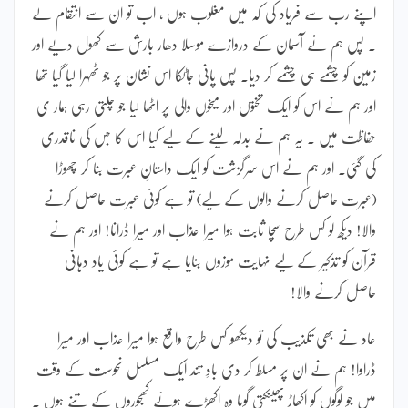
اپنے رب سے فریاد کی کہ میں مغلوب ہوں ، اب تو ان سے انتقام لے
۔ پس ہم نے آسمان کے دروازے موسلا دھار بارش سے کھول دیے اور
زمین کو چشمے ہی چشمے کر دیا۔ پس پانی جاٹکا اس نشان پر جو ٹھہرا لیا گیا تھا
اور ہم نے اس کو ایک تختوں اور میخوں والی پر اٹھا لیا جو چلتی رہی ہمار ی
حفاظت میں ۔ یہ ہم نے بدلہ لینے کے لیے کیا اس کا جس کی ناقدری
کی گئی۔ اور ہم نے اس سرگزشت کو ایک داستانِ عبرت بنا کر چھوڑا
(عبرت حاصل کرنے والوں کے لیے) تو ہے کوئی عبرت حاصل کرنے
والا! دیکھ لو کس طرح سچا ثابت ہوا میرا عذاب اور میرا ڈرانا! اور ہم نے
قرآن کو تذکیر کے لیے نہایت موزوں بنایا ہے تو ہے کوئی یاد دہانی
حاصل کرنے والا!
عاد نے بھی تکذیب کی تو دیکھو کس طرح واقع ہوا میرا عذاب اور میرا
ڈراوا! ہم نے ان پر مسلط کر دی بادِ تند ایک مسلسل نحوست کے وقت
میں جو لوگوں کو اکھاڑ پھینکتی گویا وہ اکھڑے ہوئے کھجوروں کے تنے ہوں ۔