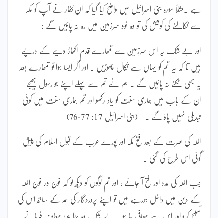
ہے ۔مثلاً سورہ بنی اسرائیل میں واضح کیا گیا کہ ان کفار نے آپ کو مکہ
سے نکالنے کی کوشش کی تو وہ خود سرزمین میں رہ نہ پائیں گے :
اور بے شک یہ اس سرزمین سے تمھارے قدم اکھاڑ دینے کے درپے
ہیں تا کہ یہ تم کو یہاں سے نکال چھوڑیں ۔ اور اگر ایسا ہوا تو تمھارے بعد
یہ بھی ٹکنے نہ پائیں گے ۔ ہم نے تم سے پہلے اپنے جو رسول بھیجے
ان کے باب میں ہماری سنت کو یاد رکھو اور تم ہماری سنت میں کوئی
تبدیلی نہیں پاؤ گے ۔ (بنی اسرائیل 17: 77-76)
اللہ کی نصرت کے بعد فتح مکہ اور پورے عرب کے قبول اسلام کی پیش
گوئی اس طرح کی گئی ۔
جب اللہ کی مدد اور فتح آ جائے ، اور تم لوگوں کو دیکھ لو کہ فوج در فوج اللہ
کے دین میں داخل ہورہے ہیں تو اپنے پروردگار کی حمد کے ساتھ اس کی
تسبیح کرو اور اس سے معافی چا ہو ۔ بے شک وہ بڑا ہی معاف فرمانے