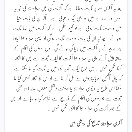
بعد یہ آخری طور پر ثابت ہوجاتا ہے کہ آخرت کی جس سزا و جزا کی خبر یہ
رسول دے رہے ہیں وہ بھی ایک سچائی ہے ۔ اگر ان کی بات دنیا
میں درست ثابت ہوئی ہے تو کیسے ممکن ہے کہ آخرت میں غلط ثابت
ہوجائے ۔ چنانچہ ان کی بات درست ثابت ہو گی اور یہی سزا و جزا زیادہ
بڑے پیمانے پر آخرت میں برپا کی جائے گی۔ یوں رسولوں کی اقوام کے
ساتھ پیش آنے والی یہ سزا و جزا آخرت کا ایک ثبوت ہے جس کا انکار
کرنا ممکن نہیں ۔ جس طرح ایک تجربہ گاہ میں یہ ثابت کیا جا سکتا ہے
کہ پانی آکسیجن اورہائیڈروجن سے مل کر بنا ہے او اس کا انکار نہیں کیا جا
سکتا اسی طرح یہ دنیوی سزاو جزا یا دینونت (لفظی مطلب بدلہ) وہ حتمی
ثبوت ہے جو رسولوں کی اقوام کے ذریعے سے فراہم کیا جا رہا ہے اور جس
کے بعد آخرت کی سزا و جزا کا انکار ممکن نہیں ۔
آخری سزا وجزا تاریخ کی روشنی میں