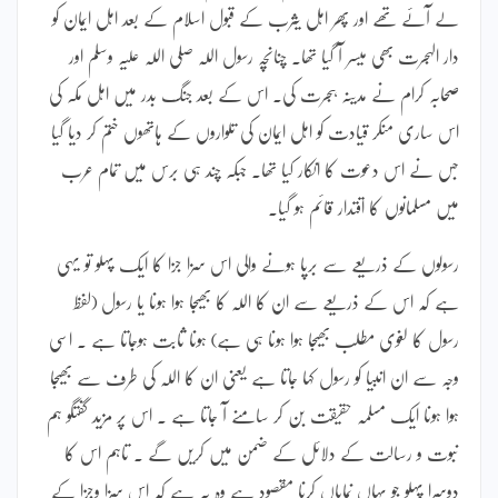
لے آئے تھے اور پھر اہل یثرب کے قبول اسلام کے بعد اہل ایمان کو
دار الہجرت بھی میسر آ گیا تھا۔ چنانچہ رسول اللہ صلی اللہ علیہ وسلم اور
صحابہ کرام نے مدینہ ہجرت کی۔ اس کے بعد جنگ بدر میں اہل مکہ کی
اس ساری منکر قیادت کو اہل ایمان کی تلواروں کے ہاتھوں ختم کر دیا گیا
جس نے اس دعوت کا انکار کیا تھا۔ جبکہ چند ہی برس میں تمام عرب
میں مسلمانوں کا اقتدار قائم ہو گیا۔
رسولوں کے ذریعے سے برپا ہونے والی اس سزا جزا کا ایک پہلو تو یہی
ہے کہ اس کے ذریعے سے ان کا اللہ کا بھیجا ہوا ہونا یا رسول (لفظ
رسول کا لغوی مطلب بھیجا ہوا ہونا ہی ہے) ہونا ثابت ہوجاتا ہے ۔ اسی
وجہ سے ان انبیا کو رسول کہا جاتا ہے یعنی ان کا اللہ کی طرف سے بھیجا
ہوا ہونا ایک مسلمہ حقیقت بن کر سامنے آ جاتا ہے ۔ اس پر مزید گفتگو ہم
نبوت و رسالت کے دلائل کے ضمن میں کریں گے ۔ تاہم اس کا
دوسرا پہلو جو یہاں نمایاں کرنا مقصود ہے وہ یہ ہے کہ اس سزا وجزا کے