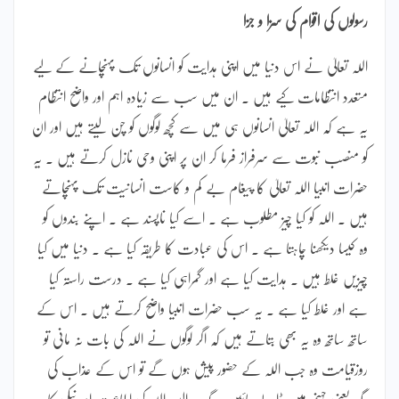
رسولوں کی اقوام کی سزا و جزا
اللہ تعالیٰ نے اس دنیا میں اپنی ہدایت کو انسانوں تک پہنچانے کے لیے
متعدد انتظامات کیے ہیں ۔ ان میں سب سے زیادہ اہم اور واضح انتظام
یہ ہے کہ اللہ تعالیٰ انسانوں ہی میں سے کچھ لوگوں کو چن لیتے ہیں اور ان
کو منصب نبوت سے سرفراز فرما کر ان پر اپنی وحی نازل کرتے ہیں ۔ یہ
حضرات انبیا اللہ تعالیٰ کا پیغام بے کم و کاست انسانیت تک پہنچاتے
ہیں ۔ اللہ کو کیا چیز مطلوب ہے ۔ اسے کیا ناپسند ہے ۔ اپنے بندوں کو
وہ کیسا دیکھنا چاہتا ہے ۔ اس کی عبادت کا طریقہ کیا ہے ۔ دنیا میں کیا
چیزیں غلط ہیں ۔ ہدایت کیا ہے اور گمراہی کیا ہے ۔ درست راستہ کیا
ہے اور غلط کیا ہے ۔ یہ سب حضرات انبیا واضح کرتے ہیں ۔ اس کے
ساتھ ساتھ وہ یہ بھی بتاتے ہیں کہ اگر لوگوں نے اللہ کی بات نہ مانی تو
روزقیامت وہ جب اللہ کے حضور پیش ہوں گے تو اس کے عذاب کی
جگہ یعنی جہنم میں ڈالے جائیں گے ۔ البتہ اللہ کی اطاعت اور نیکی کا