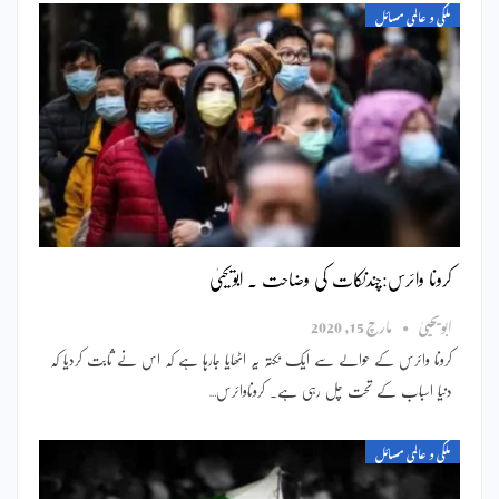
ملکی و عالمی مسائل
کرونا وائرس:چندنکات کی وضاحت ۔ ابویحییٰ
ابویحییٰ
مارچ 15, 2020
کرونا وائرس کے حوالے سے ایک نکتہ یہ اٹھایا جارہا ہے کہ اس نے ثابت کردیا کہ
دنیا اسباب کے تحت چل رہی ہے۔ کروناوائرس…
ملکی و عالمی مسائل