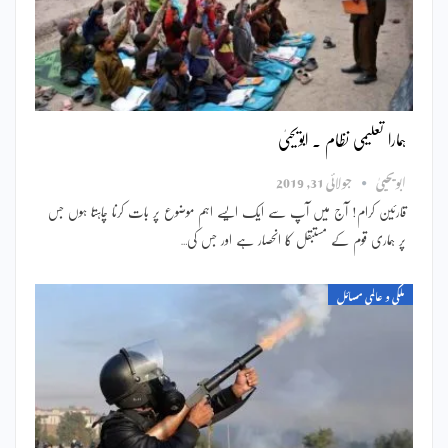
ہمارا تعلیمی نظام ۔ ابویحییٰ
ابویحییٰ
جولائی 31, 2019
قارئین کرام! آج میں آپ سے ایک ایسے اہم موضوع پر بات کرنا چاہتا ہوں جس
پر ہماری قوم کے مستبقل کا انحصار ہے اور جس کی…
ملکی و عالمی مسائل