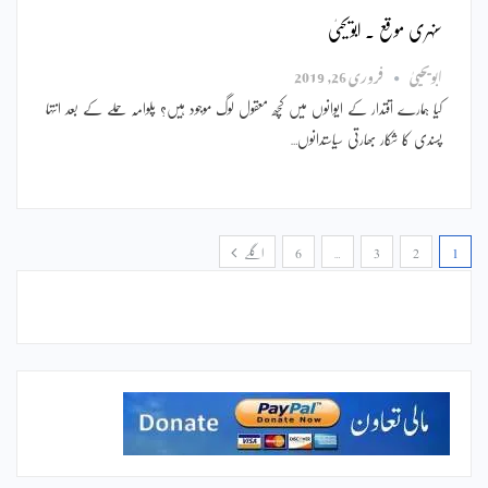
سنہری موقع ۔ ابویحییٰ
ابویحییٰ
فروری 26, 2019
کیا ہمارے اقتدار کے ایوانوں میں کچھ معقول لوگ موجود ہیں؟ پلوامہ حملے کے بعد انتہا
پسندی کا شکار بھارتی سیاستدانوں…
1
2
3
…
6
اگلے