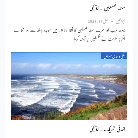
مسئلہ فلسطین ۔ ابویحییٰ
ابویحییٰ
مئی 18, 2021
یہود، عرب اور مغرب مسئلہ فلسطین کا آغاز 1917 میں معاہدہ بالفور سے ہوا تھا جب
انگریز حکومت نے فلسطین پر قبضہ کرلیا…
ملکی و عالمی مسائل
اخلاقی تحریک ۔ ابویحییٰ