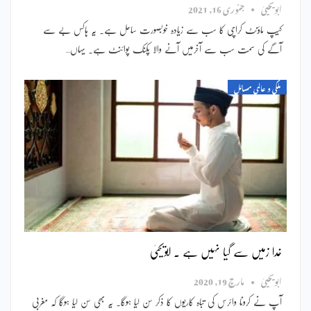
ابویحییٰ
جنوری 16, 2021
کیپ ماؤنٹ کراچی کا سب سے زیادہ خوبصورت ساحل ہے۔ یہ ہاکس بے سے
آگے کی سمت سب سے آخرمیں آنے والا پکنک پوائنٹ ہے۔ یہاں…
ملکی و عالمی مسائل
خدا زمیں سے گیا نہیں ہے ۔ ابویحییٰ
ابویحییٰ
مارچ 19, 2020
آپ نے کرونا وائرس کی تباہ کاریوں کا ذکر سن لیا ہوگا۔ یہ بھی سن لیا ہوگا کہ مغربی