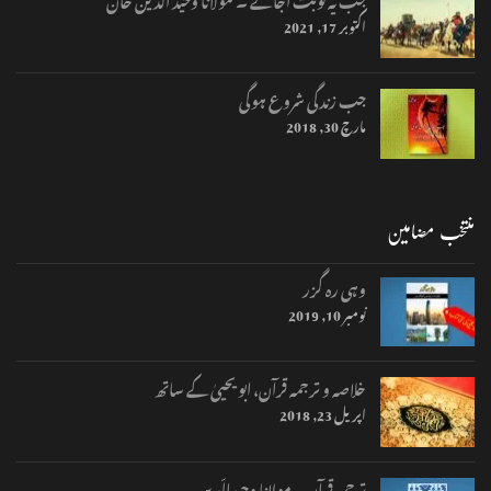
اکتوبر 17, 2021
جب زندگی شروع ہوگی
مارچ 30, 2018
منتخب مضامین
وہی رہ گزر
نومبر 10, 2019
خلاصہ و ترجمہ قرآن، ابو یحییٰ کے ساتھ
اپریل 23, 2018
ترجمہ قرآن – مولانا وحیدالّدیں