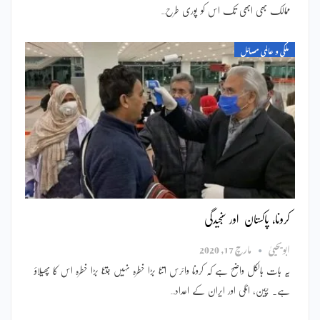
ممالک بھی ابھی تک اس کو پوری طرح…
ملکی و عالمی مسائل
کرونا، پاکستان اور سنجیدگی
ابویحییٰ
مارچ 17, 2020
یہ بات بالکل واضح ہے کہ کرونا وائرس اتنا بڑا خطرہ نہیں جتنا بڑا خطرہ اس کا پھیلاؤ
ہے۔ چین، اٹلی اور ایران کے اعداد…