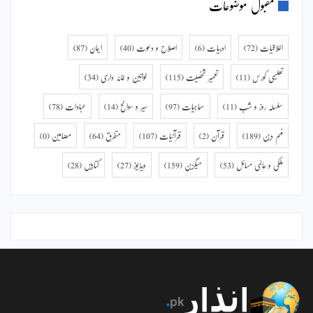
مقبول موضوعات
اخلاقیات
(72)
ادبیات
(6)
اصلاح و دعوت
(40)
ایمان
(87)
تعلیمی کورس
(11)
تعمیر شخصیت
(115)
خواتین و خانہ داری
(34)
سلسلہ روز و شب
(11)
سماجیات
(97)
سیر و سوانح
(14)
عبادات
(78)
فہم دین
(189)
قرآن
(2)
قرآنیات
(107)
متفرق
(64)
مضامین
(0)
ملکی و عالمی مسائل
(53)
میگزین
(159)
ویڈیوز
(27)
کتابیں
(28)