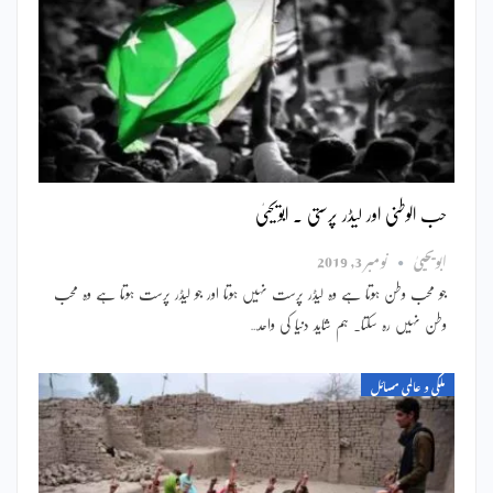
حب الوطنی اور لیڈر پرستی ۔ ابویحییٰ
ابویحییٰ
نومبر 3, 2019
جو محب وطن ہوتا ہے وہ لیڈر پرست نہیں ہوتا اور جو لیڈر پرست ہوتا ہے وہ محب
وطن نہیں رہ سکتا۔ ہم شاید دنیا کی واحد…
ملکی و عالمی مسائل