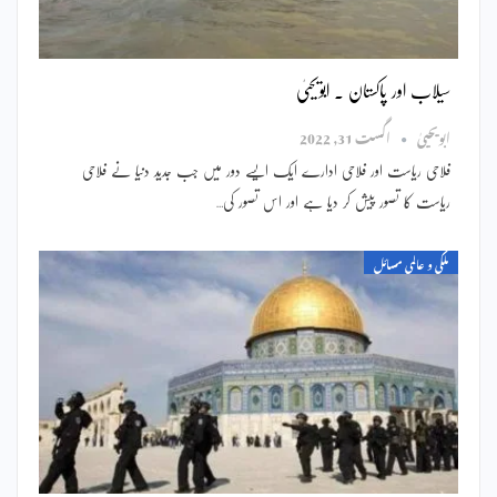
سیلاب اور پاکستان ۔ ابویحییٰ
ابویحییٰ
اگست 31, 2022
فلاحی ریاست اور فلاحی ادارے ایک ایسے دور میں جب جدید دنیا نے فلاحی
ریاست کا تصور پیش کر دیا ہے اور اس تصور کی…
ملکی و عالمی مسائل