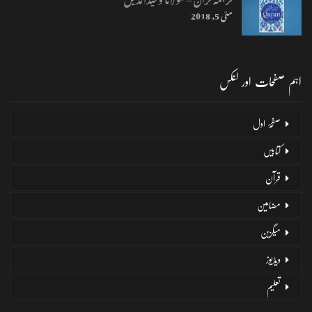
مئی 5, 2018
اہم صفحات اور لنکس
صفحۂ اول
کتابیں
قرآن
مضامین
میگزین
ویڈیوز
تعلیم