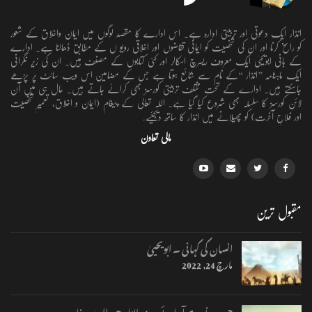
انذار ایک دعوتی اور تربیتی ادارہ ہے۔ اس ادارے کا مقصد لوگوں میں ایمان واخلاق کے شعور
کو راسخ کرنا اور ان کی شخصیت کو ایمانی تقاضوں اور اخلاقی رویو ں کے مطابق ڈھالنا ہے۔ ادارے
کے بانی ابویحییٰ ایک معروف ریسرچ اسکالر اور کئی کتابوں کے مصنف ہیں۔ ان کی زیر نگرانی
ایک ماہنامہ ’’انذار ‘‘کے نام سے شائع ہوتا ہے جس کے مضامین اس ویب سائٹ پر پڑھے
جاسکتے ہیں۔ ادارے کے تحت مختلف تربیتی کورسز بھی کرائے جاتے ہیں۔ حال ہی میں آن
لائن کورسز کا سلسلہ بھی شروع کیا گیا ہے۔ اللہ تعالٰی کے پیغام (ایمان و اخلاق، تعمیرِ شخصیت
اور فلاحِ آخرت) کو پھیلانے میں انذار کا ساتھ دیجئیے.
مالی تعاون
مقبول ترین
انسان کی کہانی ۔ ابویحییٰ
مارچ 24, 2022
جب یہ نوبت آجائے ۔ مولانا وحید الدین خان