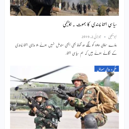
سیاسی انتہا پسندی کا بھوت ۔ ابویحییٰ
ابویحییٰ
جولائی 2, 2019
ہمارے سماجی وجود کو لگے وہ گھاؤ بھی ابھی مندمل نہیں ہوئے جو مذہبی انتہا پسندی
کے لگائے ہوئے ہیں کہ ہم سیاسی انتہا…
ملکی و عالمی مسائل