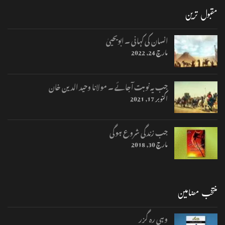
مقبول ترین
انسان کی کہانی ۔ ابویحییٰ
مارچ 24, 2022
جب یہ نوبت آجائے ۔ مولانا وحید الدین خان
اکتوبر 17, 2021
جب زندگی شروع ہوگی
مارچ 30, 2018
منتخب مضامین
وہی رہ گزر