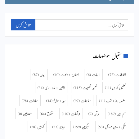
مقبول موضوعات
اخلاقیات
(72)
ادبیات
(6)
اصلاح و دعوت
(40)
ایمان
(87)
تعلیمی کورس
(11)
تعمیر شخصیت
(115)
خواتین و خانہ داری
(34)
سلسلہ روز و شب
(11)
سماجیات
(97)
سیر و سوانح
(14)
عبادات
(78)
فہم دین
(189)
قرآن
(2)
قرآنیات
(107)
متفرق
(64)
مضامین
(0)
ملکی و عالمی مسائل
(53)
میگزین
(159)
ویڈیوز
(27)
کتابیں
(28)