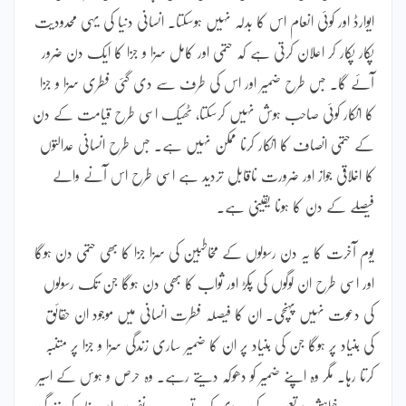
ایوارڈ اور کوئی انعام اس کا بدلہ نہیں ہوسکتا۔ انسانی دنیا کی یہی محدودیت
پکار پکار کر اعلان کرتی ہے کہ حتمی اور کامل سزا و جزا کا ایک دن ضرور
آئے گا۔ جس طرح ضمیر اور اس کی طرف سے دی گئی فطری سزا و جزا
کا انکار کوئی صاحب ہوش نہیں کرسکتا، ٹھیک اسی طرح قیامت کے دن
کے حتمی انصاف کا انکار کرنا ممکن نہیں ہے۔ جس طرح انسانی عدالتوں
کا اخلاقی جواز اور ضرورت ناقابل تردید ہے اسی طرح اس آنے والے
فیصلے کے دن کا ہونا یقینی ہے۔
یوم آخرت کا یہ دن رسولوں کے مخاطبین کی سزا جزا کا بھی حتمی دن ہوگا
اور اسی طرح ان لوگوں کی پکڑ اور ثواب کا بھی دن ہوگا جن تک رسولوں
کی دعوت نہیں پہنچی۔ ان کا فیصلہ فطرت انسانی میں موجود ان حقائق
کی بنیاد پر ہوگا جن کی بنیاد پر ان کا ضمیر ساری زندگی سزا و جزا پر متنبہ
کرتا رہا۔ مگر وہ اپنے ضمیر کو دھوکہ دیتے رہے۔ وہ حرص و ہوس کے اسیر
رہے۔ خواہش و تعصب کی پیروی کرتے رہے۔ نفرت اور مفاد کی زندگی