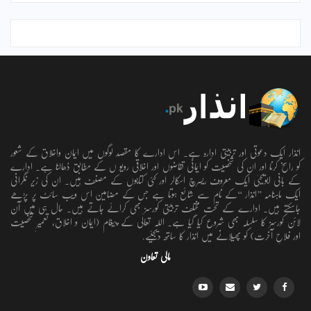
انذار ایک دعوتی اور تربیتی ادارہ ہے۔ اس ادارے کا مقصد لوگوں میں ایمان واخلاق کے شعور
کو راسخ کرنا اور ان کی شخصیت کو ایمانی تقاضوں اور اخلاقی رویو ں کے مطابق ڈھالنا ہے۔ ادارے
کے بانی ابویحییٰ ایک معروف ریسرچ اسکالر اور کئی کتابوں کے مصنف ہیں۔ ان کی زیر نگرانی
ایک ماہنامہ ’’انذار ‘‘کے نام سے شائع ہوتا ہے جس کے مضامین اس ویب سائٹ پر پڑھے
جاسکتے ہیں۔ ادارے کے تحت مختلف تربیتی کورسز بھی کرائے جاتے ہیں۔ حال ہی میں آن
لائن کورسز کا سلسلہ بھی شروع کیا گیا ہے۔ اللہ تعالٰی کے پیغام (ایمان و اخلاق، تعمیرِ شخصیت
اور فلاحِ آخرت) کو پھیلانے میں انذار کا ساتھ دیجئیے.
مالی تعاون