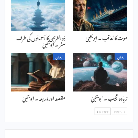
موت کا تعاقب ۔ ابویحییٰ
ذوالقرنین کا آسمانوں کی طرف
سفر ۔ ابویحییٰ
ایمان
ایمان
زیادہ عجیب ۔ ابویحییٰ
مقصد اور ذریعہ ۔ ابویحییٰ
NEXT
PREV