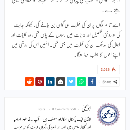
جیتے رہے۔
ایسے تما م لوگوں پر ان کی فطرت ہی گواہی بن جائے گی۔ کیونکہ ہدایت
کی جو روشنی تفصیل اور جزئیات میں رسولوں کے پاس تھی، وہ کلیات اور
اجمال کی حد تک ان کی فطرت میں بھی تھی۔ انہیں اس کی روشنی میں
اپنے اعمال کا جواب دینا ہوگا۔
2,025
Share
ابویحییٰ
0 Comments
750 Posts
ابویحییٰ ایک پاکستانی اسکالراور مصنف ہیں ۔ آپ نے علوم اسلامیہ
اور کمپیوٹر سائنس میں اونرز اور ماسٹرز کی ڈگریاں فرسٹ کلاس فرسٹ