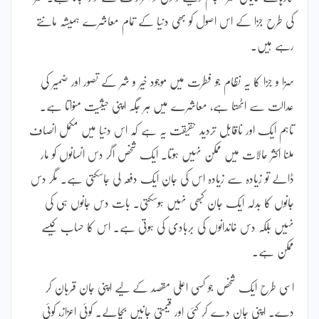
کی طرح جزا کے اس اصول کو بھی دنیا کے تمام معاشرے ہمیشہ مانتے
رہے ہیں۔
سزا و جزا کا یہ نظام جو فطرت میں موجود خیر و شر کے تصور اور ضمیر کی
عدالت سے اٹھتا ہے، معاشرے میں ہر جگہ اپنی حیثیت منواتا ہے۔
تاہم ایک اور ناقابل تردید حقیقت یہ ہے کہ اس دنیا میں مکمل انصاف
ملنا اکثر حالات میں ممکن نہیں ہوتا۔ ایک شخص اگر دس انسانوں کو مار
ڈالے تو زیادہ سے زیادہ اس کی جان ایک دفعہ لی جاسکتی ہے۔ مگر دس
جانوں کا بدلہ ایک جان کبھی نہیں ہوسکتی۔ بات دس جانوں ہی کی
نہیں بلکہ دس خاندانوں کی بربادی کی ہوتی ہے۔ اس کا حساب کیسے
ممکن ہے۔
اسی طرح ایک شخص جو کسی اعلیٰ مقصد کے لیے اپنی جان قربان کر
دے۔ اپنی جان دے کر کئی اور قیمتی جانیں بچالے۔ کوئی اعزاز، کوئی