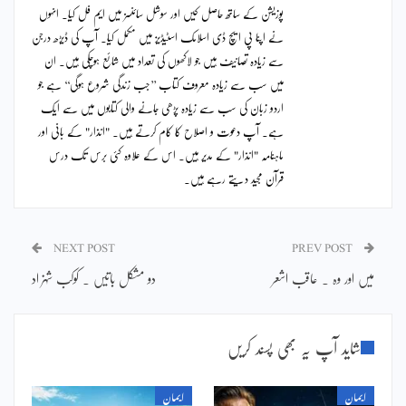
پوزیشن کے ساتھ حاصل کیں اور سوشل سائنسز میں ایم فل کیا۔ انہوں
نے اپنا پی ایچ ڈی اسلامک اسٹیڈیز میں مکمل کیا۔ آپ کی ڈیڑھ درجن
سے زیادہ تصانیف ہیں جو لاکھوں کی تعداد میں شائع ہوچکی ہیں۔ ان
میں سب سے زیادہ معروف کتاب ’’جب زندگی شروع ہوگی‘‘ ہے جو
اردو زبان کی سب سے زیادہ پڑھی جانے والی کتابوں میں سے ایک
ہے۔ آپ دعوت و اصلاح کا کام کرتے ہیں۔ "انذار" کے بانی اور
ماہنامہ "انذار" کے مدیر ہیں۔ اس کے علاوہ کئی برس تک درس
قرآن مجید دیتے رہے ہیں۔
NEXT POST
PREV POST
میں اور وہ ۔ عاقب اشعر
دو مشکل باتیں ۔ کوکب شہزاد
شاید آپ یہ بھی پسند کریں
ایمان
ایمان