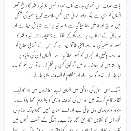
بات صرف اسی فطری ہدایت تک محدود نہیں جو خیر و شر کا واضح تصور
انسان کو دیتی ہے بلکہ وجود انسانی میں نفس ملامت گیر یا ضمیر کی شکل
میں وہ جج اور قاضی بٹھا دیا گیا ہے جو ہر خیر پر اسے شاباش دیتا ہے اور
ہر برائی کے ارتکاب پر اسے کچوکے لگاتا ہے(القیامہ:2)۔ خیر و شر کا
تصور اور ضمیر کی عدالت اتنی طاقتور چیز ہے کہ اسی نے انسانی سماج کو
عدالت، پولیس اور کچہری کا تصور عطا کیا ہے۔ انسان اسی کی بنیاد پر
چاہتے ہیں کہ معاشرے میں اگر کوئی کسی پر ظلم کرے تو اس ظلم کا بدلہ
لیا جائے۔ ظالم کو سزا ملے اور مظلوم کو انصاف دلایا جائے۔
ٹھیک اسی اصول کی روشنی میں انسان اپنے معاشروں میں جزا کا ایک
نظام قائم کرتے ہیں اور اس کی خلاف ورزی کو بڑا جرم سمجھا جاتا ہے۔
مزدور کو مزدوری دی جاتی ہے اور اسے احسان نہیں سمجھا جاتا۔ ملازم کی
تنخواہ اس کا ناقابل انکار حق سمجھا جاتا ہے۔ زندگی کے مختلف شعبوں میں
کارہائے نمایاں سر انجام دینے والوں کو اعزازات سے نوازا جاتا ہے۔ سزا