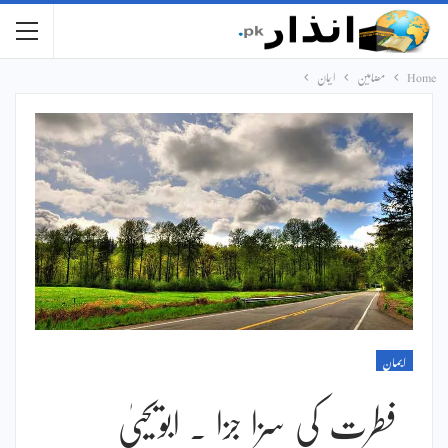
Home
مضامین
ایمان
ایمان
فطرت کی سزا جزا ۔ ابویحییٰ