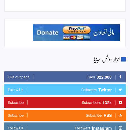
انذار سوشل میڈیا
322,000
Like our page
Likes
Twitter
Follow Us
Followers
132k
Subscribe
Subscribers
RSS
Subscribe
Subscribe
Instagram
Follow Us
Followers