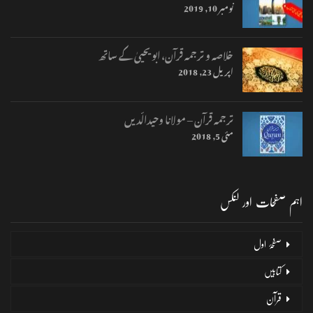
نومبر 10, 2019
خلاصہ و ترجمہ قرآن، ابو یحییٰ کے ساتھ
اپریل 23, 2018
ترجمہ قرآن – مولانا وحیدالّدیں
مئی 5, 2018
اہم صفحات اور لنکس
صفحۂ اول
کتابیں
قرآن