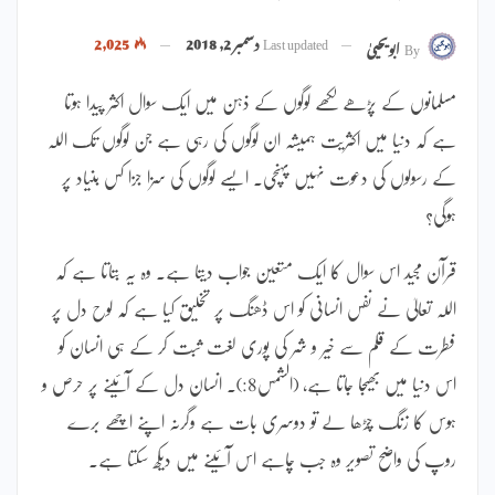
Last updated
دسمبر 2, 2018
2,025
By
ابویحییٰ
مسلمانوں کے پڑھے لکھے لوگوں کے ذہن میں ایک سوال اکثر پیدا ہوتا
ہے کہ دنیا میں اکثریت ہمیشہ ان لوگوں کی رہی ہے جن لوگوں تک اللہ
کے رسولوں کی دعوت نہیں پہنچی۔ ایسے لوگوں کی سزا جزا کس بنیاد پر
ہوگی؟
قرآن مجید اس سوال کا ایک متعین جواب دیتا ہے۔ وہ یہ بتاتا ہے کہ
اللہ تعالیٰ نے نفس انسانی کو اس ڈھنگ پر تخلیق کیا ہے کہ لوح دل پر
فطرت کے قلم سے خیر و شر کی پوری لغت ثبت کر کے ہی انسان کو
اس دنیا میں بھیجا جاتا ہے، (الشمس8:)۔ انسان دل کے آئینے پر حرص و
ہوس کا زنگ چڑھا لے تو دوسری بات ہے وگرنہ اپنے اچھے برے
روپ کی واضح تصویر وہ جب چاہے اس آئینے میں دیکھ سکتا ہے۔