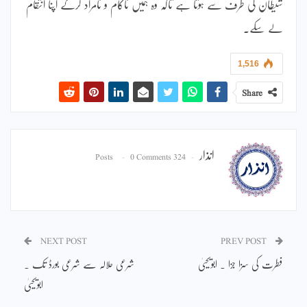
شیطان کی طرف سے ہوتا ہے تاکہ وہ ہمیں ناکام و نامراد کرکے اپنا انتقام
لے سکے۔
1,516
Share
انذار
0 Comments
324 Posts
NEXT POST
PREV POST
فطرت کی سزا جزا ۔ ابویحییٰ
شرعی حلالہ سے شرعی بورڈ تک ۔
ابویحییٰ