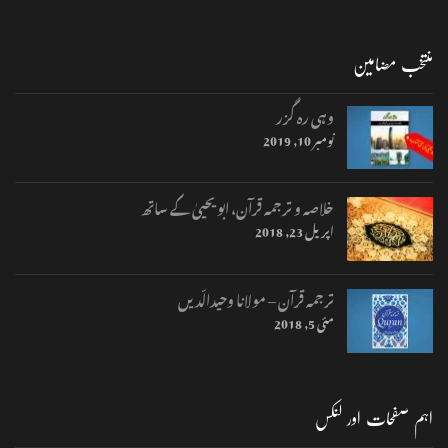
منتخب مضامین
وہی رہ گزر
نومبر 10, 2019
خلاصہ و ترجمہ قرآن، ابو یحییٰ کے ساتھ
اپریل 23, 2018
ترجمہ قرآن – مولانا وحیدالّدیں
مئی 5, 2018
اہم صفحات اور لنکس