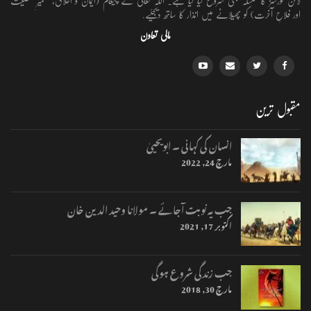
لائن کورسز کا سلسلہ بھی شروع کیا گیا ہے۔ اللہ تعالٰی کے پیغام (ایمان و اخلاق، تعمیرِ شخصیت
اور فلاحِ آخرت) کو پھیلانے میں انذار کا ساتھ دیجئیے.
مالی تعاون
مقبول ترین
انسان کی کہانی ۔ ابویحییٰ
مارچ 24, 2022
جب یہ نوبت آجائے ۔ مولانا وحید الدین خان
اکتوبر 17, 2021
جب زندگی شروع ہوگی
مارچ 30, 2018