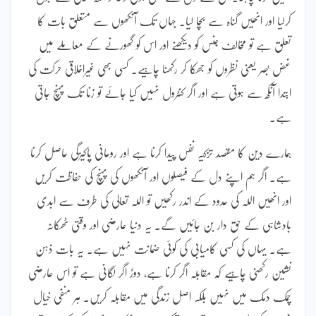
کرلیا اور انھیں گناہ سے بچا لیا۔ جہاں تک آنکھوں سے متعلق بات کا
تعلق ہے تو مخالف جنس کو دیکھنے اور اس کو گھورنے کے معاملے میں
غض بصر یعنی نظروں کو جھکا کر رکھنا چاہیے۔ کسی بھی غیراخلاقی حرکت کی
ابتدا آنکھ سے ہوتی ہے اور اگر کنٹرول نہیں کیا جائے تو زنا تک پہنچ جاتی
ہے۔
ہمارے دین کا مقصد تزکیہ نفس پیدا کرنا ہے اور روحانی پاکیزگی حاصل کرنا
ہے۔ اگر ہم اپنے دل کے فیصلوں اور آنکھوں کی پہنچ کی حفاظت کریں
اور انھیں اللہ کی حدود کے اندر رکھیں تو اللہ تعالی کی طرف سے ابدی
بادشاہی کے حق دار بن جائیں گے۔ یہ دنیا عارضی اور وقتی ٹھکانہ
ہے۔ یہاں کی کسی کامیابی کی کوئی ضمانت نہیں ہے۔ یہ بات ذہن
نشین رکھنی چاہیے کہ مقابلہ اگر کرنا ہے، دوڑ اگر لگانی ہے تو اس عارضی
چمک دمک میں نہیں بلکہ اصل زندگی میں مقابلہ کریں۔ ہر منفی خیال