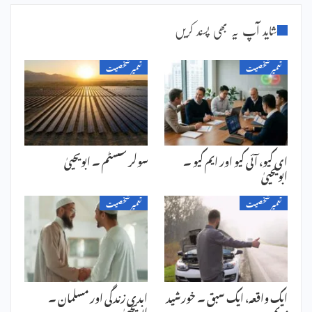
شاید آپ یہ بھی پسند کریں
تعمیر شخصیت
تعمیر شخصیت
ای کیو، آئی کیو اور ایم کیو ۔
سولر سسٹم ۔ ابویحییٰ
ابویحییٰ
تعمیر شخصیت
تعمیر شخصیت
ایک واقعہ، ایک سبق ۔ خورشید
ابدی زندگی اور مسلمان ۔
ندیم
ابویحییٰ