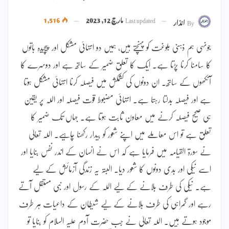
Last updated
مارچ 12, 2023
1,516
By
انذار
جونہی ہم ذہنی بلوغت کو پہنچتے ہیں، ہمیں دو انتہائی مشکل اور پیچیدہ باتوں
کا سامنا کرنا پڑتا ہے۔ ایک کا تعلق ضمیر کے ساتھ ہے اور دوسرے کا
آنکھوں کے ساتھ۔ ان دونوں کی کشمکش میں فیصلہ کرنا انتہائی مشکل ہوتا
ہے اور فیصلہ بدلتا رہتا ہے۔ انتہائی مضبوط قوّت فیصلہ اور اللہ پر یقین
ہی صحیح فیصلہ کرنے میں معاون ثابت ہوتا ہے۔ جہاں تک ضمیر کا
تعلق ہے تو اس معاملے میں اپنے شعور کو بیدار رکھنا چاہیے۔ اللہ تعالیٰ
نے سورۃ القیامہ میں فرمایا ہے کہ اس نے انسان کے اندر نفس بنایا اور
اسے نیکی اور بدی دونوں کا شعور دیا۔ البتہ یہ زندگی آزمائش کے لیے
ہے۔ نیکی کی طرف بلانے کے لیے اللہ کے رسول اور نبی مستقل آتے
رہے اور گمراہی کی طرف بلانے کے لیے شیطان کے داعیات ہر طرف
موجود ہوتے ہیں۔ اللہ تعالیٰ نے جب حضرت آدم علیہ السلام کو بنایا تو