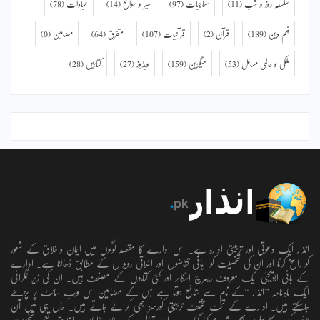
سلسلہ روز و شب
(11)
سماجیات
(97)
سیر و سوانح
(14)
عبادات
(78)
فہم دین
(189)
قرآن
(2)
قرآنیات
(107)
متفرق
(64)
مضامین
(0)
ملکی و عالمی مسائل
(53)
میگزین
(159)
ویڈیوز
(27)
کتابیں
(28)
انذار ایک دعوتی اور تربیتی ادارہ ہے۔ اس ادارے کا مقصد لوگوں میں ایمان واخلاق کے شعور
کو راسخ کرنا اور ان کی شخصیت کو ایمانی تقاضوں اور اخلاقی رویو ں کے مطابق ڈھالنا ہے۔ ادارے
کے بانی ابویحییٰ ایک معروف ریسرچ اسکالر اور کئی کتابوں کے مصنف ہیں۔ ان کی زیر نگرانی
ایک ماہنامہ ’’انذار ‘‘کے نام سے شائع ہوتا ہے جس کے مضامین اس ویب سائٹ پر پڑھے
جاسکتے ہیں۔ ادارے کے تحت مختلف تربیتی کورسز بھی کرائے جاتے ہیں۔ حال ہی میں آن