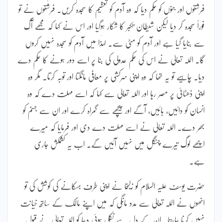
فرشتوں اور جنوں کو حکم دیا کہ وہ آدم کو تعظیم کا سجدہ کریں۔ فرشتوں نے تو
فوراً سجدہ کر دیا لیکن شیطان تکبر کا شکار ہوگیا اور اس نے کہا کہ مجھے آگ
سے بنایا گیا ہے اور آدم کو مٹی سے۔ لہٰذا میں آدم کو سجدہ نہیں کروں
گا۔ اللہ تعالیٰ نے اس کی حکم عدولی کی بنا پر اسے دور ہونے کا حکم دے
دیا۔ چاہیے تو یہ تھا کہ وہ اپنی سرکشی پر معافی مانگتا اور توبہ کرتا۔ مگر وہ
اپنی ڈھٹائی پر مصر رہا اور اللہ تعالیٰ سے کہا کہ اسے مہلت دے کہ وہ
انسان کو دائیں، بائیں، آگے اور پیچھے سے گمراہ کرے اور ان سے جہنم کو
بھر دے۔ اللہ تعالیٰ نے اسے مہلت دے دی اور فرمایا کہ میرے
اچھے لوگ تیرے چنگل میں نہیں آئیں گے۔ اب یہ کشمکش جاری
ہے۔
حضرت یوسف علیہ السلام کو زلیخا نے اپنی طرف بہکانے کی کوشش کی تو
انھوں نے اللہ تعالیٰ سے مدد مانگی کہ میں اپنے مالک کے ساتھ خیانت
نہیں کرنا چاہتا۔ ان کے دل سے نکلی ہوئی دعا کو اللہ تعالیٰ نے قبول