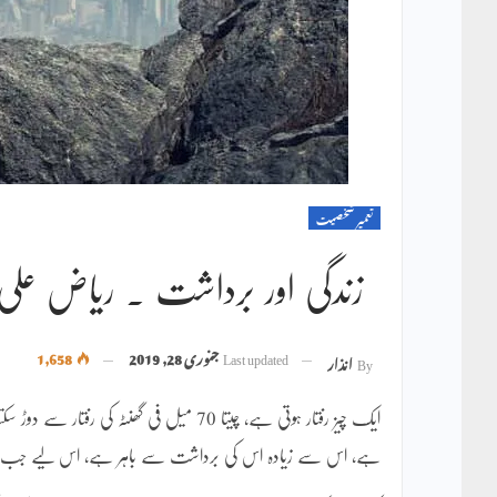
تعمیر شخصیت
زندگی اور برداشت ۔ ریاض عل
Last updated
جنوری 28, 2019
1,658
By
انذار
ہے، اس سے زیادہ اس کی برداشت سے باہر ہے، اس لیے جب رفت