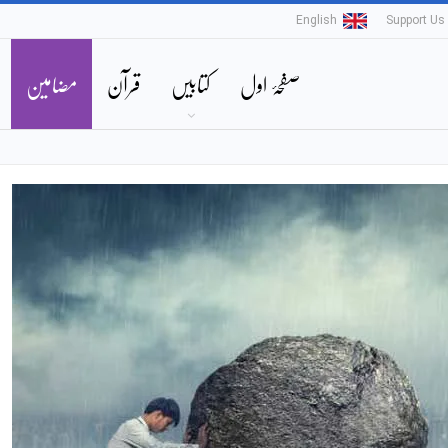
English
Support Us
صفحۂ اول
کتابیں
قرآن
مضامین