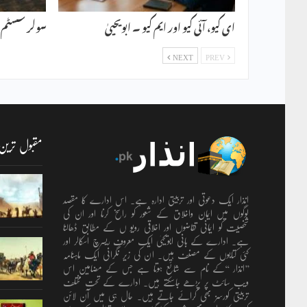
ای کیو، آئی کیو اور ایم کیو ۔ ابویحییٰ
سولر سسٹم ۔ 
NEXT
PREV
مقبول ترین
انذار ایک دعوتی اور تربیتی ادارہ ہے۔ اس ادارے کا مقصد
لوگوں میں ایمان واخلاق کے شعور کو راسخ کرنا اور ان کی
شخصیت کو ایمانی تقاضوں اور اخلاقی رویو ں کے مطابق ڈھالنا
ہے۔ ادارے کے بانی ابویحییٰ ایک معروف ریسرچ اسکالر اور
کئی کتابوں کے مصنف ہیں۔ ان کی زیر نگرانی ایک ماہنامہ
’’انذار ‘‘کے نام سے شائع ہوتا ہے جس کے مضامین اس
ویب سائٹ پر پڑھے جاسکتے ہیں۔ ادارے کے تحت مختلف
تربیتی کورسز بھی کرائے جاتے ہیں۔ حال ہی میں آن لائن