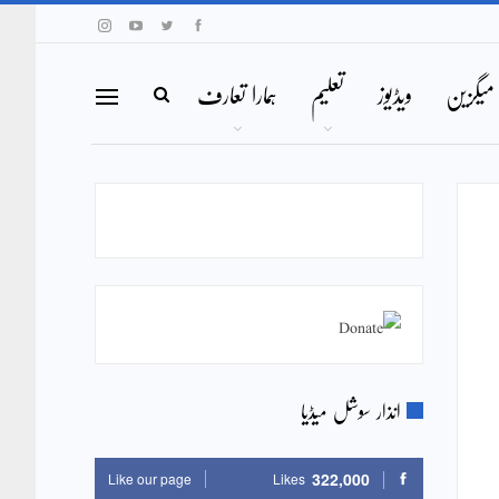
میگزین
ویڈیوز
تعلیم
ہمارا تعارف
انذار سوشل میڈیا
322,000
Like our page
Likes