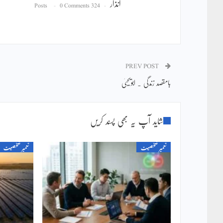
انذار
0 Comments
324 Posts
PREV POST
بامقصد زندگی ۔ ابویحییٰ
شاید آپ یہ بھی پسند کریں
تعمیر شخصیت
تعمیر شخصیت