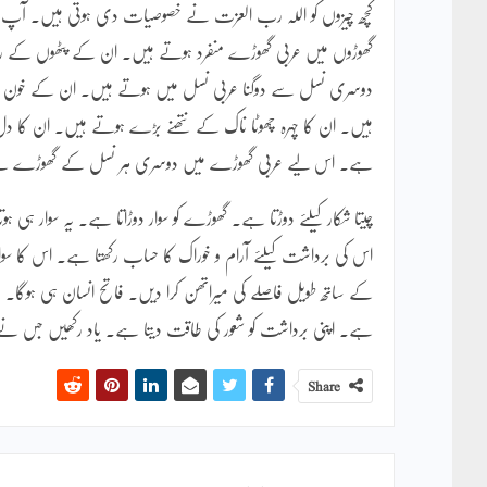
کچھ چیزوں کو اللہ رب العزت نے خصوصیات دی ہوتی ہیں۔ آپ گ
دوسری نسل سے دوگنا عربی نسل میں ہوتے ہیں۔ ان کے خون ک
ہیں۔ ان کا چہرہ چھوٹا ناک کے نتھنے بڑے ہوتے ہیں۔ ان کا د
ہے۔ اس لیے عربی گھوڑے میں دوسری ہر نسل کے گھوڑے سے زی
چیتا شکار کیلئے دوڑتا ہے۔ گھوڑے کو سوار دوڑاتا ہے۔ یہ سوار 
اس کی برداشت کیلئے آرام و خوراک کا حساب رکھتا ہے۔ اس کا س
کے ساتھ طویل فاصلے کی میراتھن کرا دیں۔ فاتح انسان ہی ہوگا۔ ہا
ہے۔ اپنی برداشت کو شعور کی طاقت دیتا ہے۔ یاد رکھیں جس نے
Share