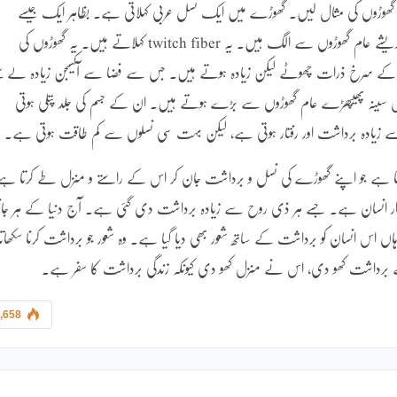
ھوڑوں کی مثال لیں۔ گھوڑے میں ایک نسل عربی کہلاتی ہے۔ بظاہر ایک جیسے
گھوڑوں میں عربی گھوڑے منفرد ہوتے ہیں۔ ان کے پٹھوں کے ریشے عام گھوڑوں سے الگ ہیں۔ یہ twitch fiber کہلاتے ہیں۔ یہ گھوڑوں کی
ے سرخ ذرات چھوٹے لیکن زیادہ ہوتے ہیں۔ جس سے فضا سے آکسیجن زیادہ لے سک
ل سینہ پھیپھڑے عام گھوڑوں سے بڑے ہوتے ہیں۔ ان کے جسم کی جلد پتلی ہوتی
ادہ برداشت اور رفتار ہوتی ہے، لیکن بہت سی نسلوں سے کم طاقت ہوتی ہے۔
ہی ہوتا ہے جو اپنے گھوڑے کی نسل و برداشت جان کر اس کے راستے و منزل طے کرتا ہ
وار انسان ہے۔ جسے ہر ذی روح سے زیادہ برداشت دی گئی ہے۔ آج دنیا کے ہر جانو
ں اس انسان کو برداشت کے ساتھ شعور بھی دیا گیا ہے۔ وہ شعور جو برداشت کرنا سکھاتا
 برداشت کھو دی، اس نے منزل کھو دی کیونکہ زندگی برداشت کا سفر ہے۔
,658