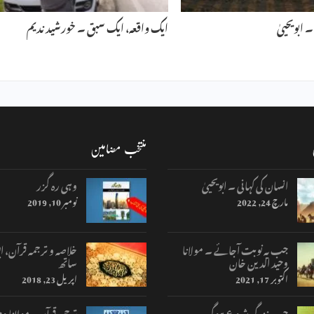
ابویحییٰ
ایک واقعہ، ایک سبق ۔ خورشید ندیم
منتخب مضامین
انسان کی کہانی ۔ ابویحییٰ
وہی رہ گزر
مارچ 24, 2022
نومبر 10, 2019
جب یہ نوبت آجائے ۔ مولانا
خلاصہ و ترجمہ قرآن، اب
وحید الدین خان
ساتھ
اکتوبر 17, 2021
اپریل 23, 2018
جب زندگی شروع ہوگی
ترجمہ قرآن – مولانا وح