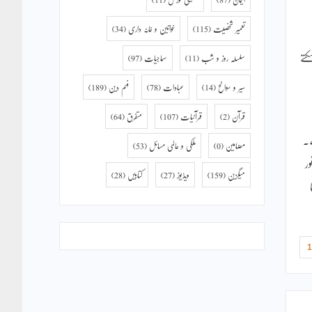
تعمیر شخصیت
(115)
خواتین و خانہ داری
(34)
تے
سلسلہ روز و شب
(11)
سماجیات
(97)
سیر و سوانح
(14)
عبادات
(78)
فہم دین
(189)
قرآن
(2)
قرآنیات
(107)
متفرق
(64)
ے۔
مضامین
(0)
ملکی و عالمی مسائل
(53)
ر
میگزین
(159)
ویڈیوز
(27)
کتابیں
(28)
1