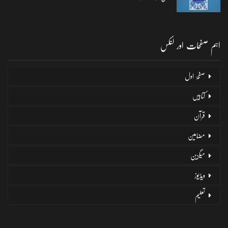
اہم صفحات اور لنکس
صفحۂ اول
کتابیں
قرآن
مضامین
میگزین
ویڈیوز
تعلیم