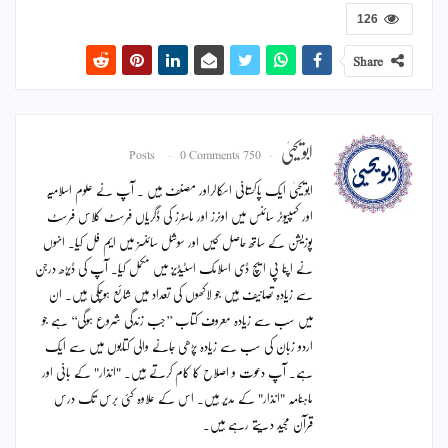
126
Share
ابویحییٰ
0 Comments
750 Posts
ابویحییٰ ایک پاکستانی اسکالراور مصنف ہیں ۔ آپ نے علوم اسلامیہ
اور کمپیوٹر سائنس میں اونرز اور ماسٹرز کی ڈگریاں فرسٹ کلاس فرسٹ
پوزیشن کے ساتھ حاصل کیں اور سوشل سائنسز میں ایم فل کیا۔ انہوں
نے اپنا پی ایچ ڈی اسلامک اسٹیڈیز میں مکمل کیا۔ آپ کی ڈیڑھ درجن
سے زیادہ تصانیف ہیں جو لاکھوں کی تعداد میں شائع ہوچکی ہیں۔ ان
میں سب سے زیادہ معروف کتاب ’’جب زندگی شروع ہوگی‘‘ ہے جو
اردو زبان کی سب سے زیادہ پڑھی جانے والی کتابوں میں سے ایک
ہے۔ آپ دعوت و اصلاح کا کام کرتے ہیں۔ "انذار" کے بانی اور
ماہنامہ "انذار" کے مدیر ہیں۔ اس کے علاوہ کئی برس تک درس
قرآن مجید دیتے رہے ہیں۔