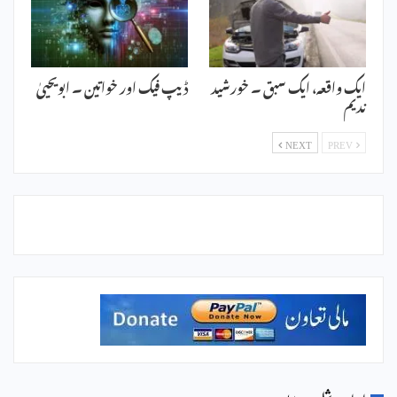
ایک واقعہ، ایک سبق ۔ خورشید
ڈیپ فیک اور خواتین ۔ ابویحییٰ
ندیم
NEXT
PREV