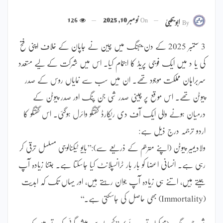
On
نومبر 10, 2025
126
By
ابویحییٰ
3 ستمبر 2025 کے دن بیجنگ میں چین نے جاپان کے خلاف اپنی فتح
کی یا د میں ایک فوجی پریڈ کا اہتمام کیا۔ اس میں شرکت کے لیے متعدد
سربراہان مملکت موجود تھے۔ ان میں سب سے نمایاں روس کے صدر
پیوٹن تھے۔ اس موقع پر چینی صدر شی جن پنگ اور صدر پیوٹن کے
درمیان ہونے والی ایک آف دی ریکارڈ گفتگو وائرل ہوگئی۔ اس گفتگو کا
اردو ترجمہ درج ذیل ہے:
ولادیمیر پیوٹن (اپنے مترجم کے ذریعے سے):’’بایو ٹیکنالوجی مسلسل ترقی کر
رہی ہے۔ انسانی اعضا کو بار بار ٹرانسپلانٹ کیا جاسکتا ہے۔ جتنا زیادہ آپ
جیتے ہیں، اتنے ہی زیادہ آپ جوان رہتے ہیں، اور یہاں تک کہ ابدیت
(Immortality) بھی حاصل کی جاسکتی ہے۔‘‘