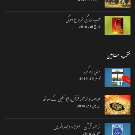
جب زندگی شروع ہوگی
مارچ 30, 2018
منتخب مضامین
وہی رہ گزر
نومبر 10, 2019
خلاصہ و ترجمہ قرآن، ابو یحییٰ کے ساتھ
اپریل 23, 2018
ترجمہ قرآن – مولانا وحیدالّدیں
مئی 5, 2018