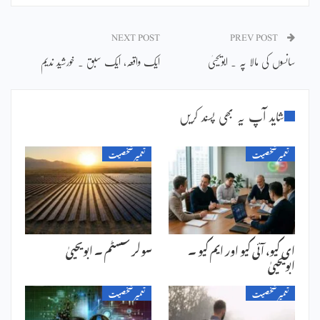
NEXT POST
PREV POST
سانسوں کی مالا پہ ۔ ابویحییٰ
ایک واقعہ، ایک سبق ۔ خورشید ندیم
شاید آپ یہ بھی پسند کریں
تعمیر شخصیت
تعمیر شخصیت
ای کیو، آئی کیو اور ایم کیو ۔
سولر سسٹم ۔ ابویحییٰ
ابویحییٰ
تعمیر شخصیت
تعمیر شخصیت