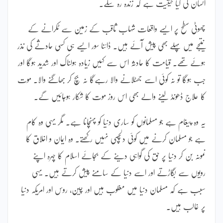
انسان کی کیا حیثیت ہے کہ زندہ رہ سکے۔
چھوٹی سطح پر ایسے واقعات شہاب ثاقب کے زمین سے ٹکرانے کے
نتیجے میں پہلے بھی پیش آئے ہیں۔ ڈائنا سور ایسے ہی کسی حادثے کی نذر
ہوئے تھے۔ قیامت کا حادثہ اس سے کہیں زیادہ ہولناک اور شدید ہوگا اور
جب ہوگا تو نہ کوئی اسے جھٹلانے والا رہےگا نہ بچ کر بھاگنے والا۔ موت
کا علاج ڈھونڈ لینے والے بھی اس روز موت کا شکار ہوجائیں گے۔
یہ وہ پیغام ہے جو مسلمانوں کو ساری دنیا کو پہنچانا ہے۔ مگر یہی وہ کام
ہے جو مسلمان کرنے میں کوئی دلچسپی نہیں رکھتے۔ وہ ایمان و اخلاق کا
نمونہ بن کر دنیا پر حق کی گواہی دینے کے بجائے اسلام کا چہرہ اپنے
رویوں سے بگاڑتے اور اسے دنیا کے سامنے پیش کرتے ہیں۔ یہی
سبب ہے کہ مسلمان دنیا میں مغلوب ہیں اور چین، روس اور امریکہ دنیا
پر غالب ہیں۔