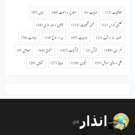
اخلاقیات
(72)
ادبیات
(6)
اصلاح و دعوت
(40)
ایمان
(87)
تعلیمی کورس
(11)
تعمیر شخصیت
(115)
خواتین و خانہ داری
(34)
سلسلہ روز و شب
(11)
سماجیات
(97)
سیر و سوانح
(14)
عبادات
(78)
فہم دین
(189)
قرآن
(2)
قرآنیات
(107)
متفرق
(64)
مضامین
(0)
ملکی و عالمی مسائل
(53)
میگزین
(159)
ویڈیوز
(27)
کتابیں
(28)