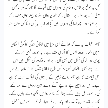
کل یہ موقع ہر خاص و عام کی دسترس میں آجائے گا جیسا کہ ہر سائنسی
ترقی کے بعد ہوا ہے۔ مثال کے طور پر ہوائی سفر جو پہلے فوجی مقصد کے
لیے ایجاد ہوا۔ پھر امرا کی دسترس میں آیا اور اب ہر کس و نا کس ہوائی سفر
کرتا ہے۔
تاہم حقیقت یہ ہے کہ خدا نے اس دنیا میں لافانی زندگی کا کوئی امکان
نہیں رکھا۔ موت انسان کا آخری مقدر ہے۔ یہ موت طبعی عمر کے
پوری ہونے کی شکل میں بھی آتی ہے اور حادثات کی شکل میں اس
سے پہلے بھی۔ انسان کسی نہ کسی طرح لافانی زندگی کا راز جان لے تب
بھی قیامت کا دن تمام روئے زمین کے باسیوں کی اچانک موت کا دن
ہے۔ اس روز زمین پے در پے آنے والے شدید زلزلوں سے لرز اٹھے
گی۔ سمندر ابل پڑیں گے۔ پہاڑ راکھ بنا کر ہوا میں بکھیر دیے جائیں گے۔
تارے ماند، سورج تاریک اور چاند بے نور ہوجائے گا۔ ایسے میں معمولی