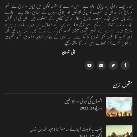
انذار ایک دعوتی اور تربیتی ادارہ ہے۔ اس ادارے کا مقصد لوگوں میں ایمان واخلاق کے شعور
کو راسخ کرنا اور ان کی شخصیت کو ایمانی تقاضوں اور اخلاقی رویو ں کے مطابق ڈھالنا ہے۔ ادارے
کے بانی ابویحییٰ ایک معروف ریسرچ اسکالر اور کئی کتابوں کے مصنف ہیں۔ ان کی زیر نگرانی
ایک ماہنامہ ’’انذار ‘‘کے نام سے شائع ہوتا ہے جس کے مضامین اس ویب سائٹ پر پڑھے
جاسکتے ہیں۔ ادارے کے تحت مختلف تربیتی کورسز بھی کرائے جاتے ہیں۔ حال ہی میں آن
لائن کورسز کا سلسلہ بھی شروع کیا گیا ہے۔ اللہ تعالٰی کے پیغام (ایمان و اخلاق، تعمیرِ شخصیت
اور فلاحِ آخرت) کو پھیلانے میں انذار کا ساتھ دیجئیے.
مالی تعاون
مقبول ترین
انسان کی کہانی ۔ ابویحییٰ
مارچ 24, 2022
جب یہ نوبت آجائے ۔ مولانا وحید الدین خان
اکتوبر 17, 2021