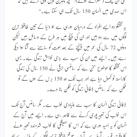
شی جن پنگ (مسکراتے ہوئے): ’’کچھ ماہرین پیش گوئی کرتے ہیں کہ
اس صدی میں انسان 150 سال تک جی سکتا ہے۔‘‘
یہ گفتگو دو ایسے افراد کے درمیان ہورہی ہے جو دنیا کے تین طاقتور ترین
لوگوں میں سے دو ہیں اور جن کی پہنچ میں ہر طرح کے وسائل ہیں لیکن
دونوں 72 سال کی عمر میں پہنچنے کے بعد موت کو سامنے سے آتا ہوا دیکھ
رہے ہیں۔ ایسے میں ان کی سب سے بڑی خواہش زندگی ہے۔ یہی
اس گفتگو کا موضوع سخن ہے کہ سائنسی ترقی نے 150 سال کی زندگی
کاراستہ تو کھول دیا ہے اور جب تک وہ 150 برس کے ہوں گے تو
ممکن ہے کہ سائنس لافانی زندگی کو ممکن بنا دے۔
لافانی زندگی انسان کا سب سے بنیادی خواب ہے۔ مگر سائنس آج تک
اس خواب کی تعبیر پوری کرنے سے قاصر رہی ہے۔ ایسے میں آج کے
انسان کو یہ امید ہورہی ہے کہ اس کا ہمیشگی کا خواب شرمندہ تعبیر ہونے
کا وقت قریب آرہا ہے۔ آج یہ موقع طاقتور ترین لوگوں کے پاس ہے اور