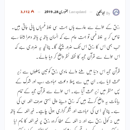
Last updated
جنوری 28, 2019
3,112
By
ابویحییٰ
رزق کے حوالے سے ہمارے ہاں بہت سی غلط فہمیاں پائی جاتی ہیں۔
خاص کر یہ غلط فہمی تو بہت عام ہے کہ انسان ہاتھ پر ہاتھ دھرا بیٹھا رہے
تب بھی اس کا رزق اس تک ضرور پہنچے گا۔ چنانچہ یہ ضروری ہے کہ
اس حوالے سے قرآن مجید کا نقطہ نظر واضح کر دیا جائے۔
قرآن مجید اس دنیا میں ملنے والے مادی رزق کو تین پہلوؤں سے زیر
بحث لایا ہے۔ ان میں سے پہلا دعوت عبادت رب اور شرک کے
پس منظر میں زیر بحث آیا ہے۔ اس حوالے سے قرآن مجید کے تمام
بیانات یہ واضح کرتے ہیں کہ رزق دینے والی ہستی صرف اللہ ہی کی
ہے۔ چنانچہ اسی کی عبادت اور شکر گزاری ہونی چاہیے۔ غیر اللہ کے ہاتھ
میں نہ کوئی رزق ہے اور نہ اللہ کے عطا کردہ رزق پر غیر اللہ کا نام لیا