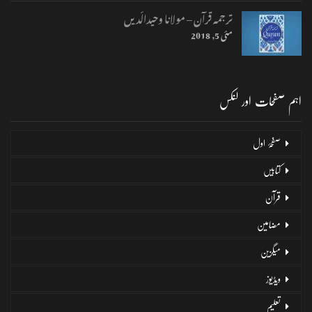
ترجمہ قرآن – مولانا وحیدالّدیں
مئی 5, 2018
اہم صفحات اور لنکس
صفحۂ اول
کتابیں
قرآن
مضامین
میگزین
ویڈیوز
تعلیم