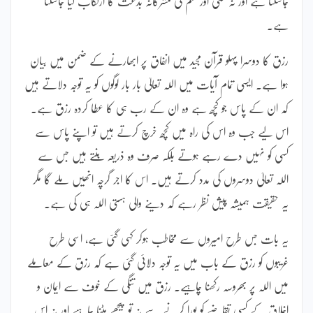
جاسکتا ہے اور نہ کسی اور قسم کی مشرکانہ بدعت کا ارتکاب کیا جاسکتا
ہے۔
رزق کا دوسرا پہلو قرآن مجید میں انفاق پر ابھارنے کے ضمن میں بیان
ہوا ہے۔ ایسی تمام آیات میں اللہ تعالیٰ بار بار لوگوں کو یہ توجہ دلاتے ہیں
کہ ان کے پاس جو کچھ ہے وہ ان کے رب ہی کا عطا کردہ رزق ہے۔
اس لیے جب وہ اس کی راہ میں کچھ خرچ کرتے ہیں تو اپنے پاس سے
کسی کو نہیں دے رہے ہوتے بلکہ صرف وہ ذریعہ بنتے ہیں جس سے
اللہ تعالیٰ دوسروں کی مدد کرتے ہیں۔ اس کا اجر گرچہ انھیں ملے گا مگر
یہ حقیقت ہمیشہ پیش نظر رہے کہ دینے والی ہستی اللہ ہی کی ہے۔
یہ بات جس طرح امیروں سے مخاطب ہوکر کہی گئی ہے، اسی طرح
غریبوں کو رزق کے باب میں یہ توجہ دلائی گئی ہے کہ رزق کے معاملے
میں اللہ پر بھروسہ رکھنا چاہیے۔ رزق میں تنگی کے خوف سے ایمان و
اخلاق کے کسی تقاضے کو پورا کرنے سے نہ تو پیچھے ہٹنا چاہیے اور نہ اس