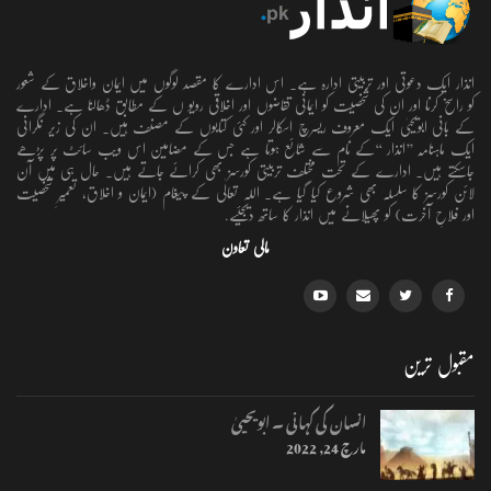
انذار ایک دعوتی اور تربیتی ادارہ ہے۔ اس ادارے کا مقصد لوگوں میں ایمان واخلاق کے شعور
کو راسخ کرنا اور ان کی شخصیت کو ایمانی تقاضوں اور اخلاقی رویو ں کے مطابق ڈھالنا ہے۔ ادارے
کے بانی ابویحییٰ ایک معروف ریسرچ اسکالر اور کئی کتابوں کے مصنف ہیں۔ ان کی زیر نگرانی
ایک ماہنامہ ’’انذار ‘‘کے نام سے شائع ہوتا ہے جس کے مضامین اس ویب سائٹ پر پڑھے
جاسکتے ہیں۔ ادارے کے تحت مختلف تربیتی کورسز بھی کرائے جاتے ہیں۔ حال ہی میں آن
لائن کورسز کا سلسلہ بھی شروع کیا گیا ہے۔ اللہ تعالٰی کے پیغام (ایمان و اخلاق، تعمیرِ شخصیت
اور فلاحِ آخرت) کو پھیلانے میں انذار کا ساتھ دیجئیے.
مالی تعاون
مقبول ترین
انسان کی کہانی ۔ ابویحییٰ
مارچ 24, 2022