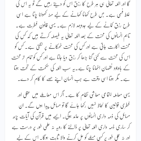
گا اور اللہ تعالیٰ ہی ہر طرح کا رزق اس کو دیتے رہیں گے تو یہ اس کی
غلط فہمی ہے۔ جس طرح کھانا کھانے کے لیے منہ کھولنا پڑتا ہے اسی
طرح رزق کمانے کے لیے جدوجہد لازم ہے۔ یہی قانون فطرت ہے۔
تاہم انسانوں کی محنت کے بعد اللہ تعالیٰ یہ فیصلہ کرتے ہیں کہ کس کی
محنت اکارت جاتی ہے اور کس کی محنت ٹھکانے پر لگتی ہے۔ کس کو
اس کی محنت سے کئی گنا بڑھا کر رزق دیا جاتا ہے اور کس کو تمام تر محنت
کے باوجود نقصان اٹھانا پڑتا ہے۔یہ سب اللہ کی حکمت کے تحت ہوتا
ہے۔ مگر ہوتا اسی وقت ہے جب انسان اپنے حصے کا کام کر دے۔
یہی معاملہ اجتماعی معاشی نظام کا ہے۔ اگر اس معاملے میں عقلی اور
فطری قوانین کا لحاظ نہیں رکھا جائے گا تو مسائل پیدا ہوں گے۔ ان
مسائل کی ذمہ داری انسانوں پر عائد ہوگی۔ ایسے میں قرآن کی آیات پڑھ
کر ساری ذمہ داری اللہ تعالیٰ پر ڈالنے کا رویہ نہ علمی طور پر درست ہے
اور نہ عملی طور پر کسی مسئلے کو حل کرنے والا ثابت ہوگا۔ اس کے لیے