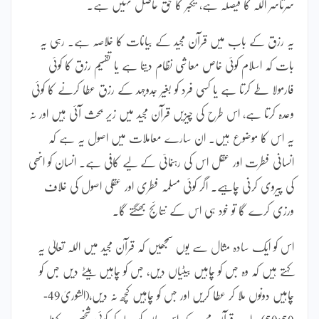
سرتاسر اللہ کا فیصلہ ہے، تکبر کا حق حاصل نہیں ہے۔
یہ رزق کے باب میں قرآن مجید کے بیانات کا خلاصہ ہے۔ رہی یہ
بات کہ اسلام کوئی خاص معاشی نظام دیتا ہے یا تقسیم رزق کا کوئی
فارمولا طے کرتا ہے یا کسی فرد کو بغیر جدوجہد کے رزق عطا کرنے کا کوئی
وعدہ کرتا ہے، اس طرح کی چیزیں قرآن مجید میں زیر بحث آئی ہیں اور نہ
یہ اس کا موضوع ہیں۔ ان سارے معاملات میں اصول یہ ہے کہ
انسانی فطرت اور عقل اس کی رہنمائی کے لیے کافی ہے۔ انسان کو انھی
کی پیروی کرنی چاہیے۔ اگر کوئی مسلمہ فطری اور عقلی اصول کی خلاف
ورزی کرے گا تو خود ہی اس کے نتائج بھگتے گا۔
اس کو ایک سادہ مثال سے یوں سمجھیں کہ قرآن مجید میں اللہ تعالیٰ یہ
کہتے ہیں کہ وہ جس کو چاہیں بیٹیاں دیں، جس کو چاہیں بیٹے دیں جس کو
چاہیں دونوں ملا کر عطا کریں اور جس کو چاہیں کچھ نہ دیں،(الشوریٰ49-
50:50)۔ اب قرآن مجید کے اس بیان کو لے کر کوئی شخص یہ کہنا