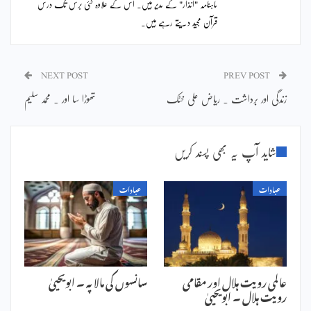
ماہنامہ "انذار" کے مدیر ہیں۔ اس کے علاوہ کئی برس تک درس
قرآن مجید دیتے رہے ہیں۔
NEXT POST
PREV POST
زندگی اور برداشت ۔ ریاض علی خٹک
تھوڑا سا اور ۔ محمد سلیم
شاید آپ یہ بھی پسند کریں
عبادات
عبادات
عالمی رویت ہلال اور مقامی
سانسوں کی مالا پہ ۔ ابویحییٰ
رویت ہلال ۔ ابویحییٰ