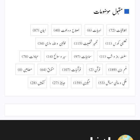
مقبول موضوعات
اخلاقیات
(72)
ادبیات
(6)
اصلاح و دعوت
(40)
ایمان
(87)
تعلیمی کورس
(11)
تعمیر شخصیت
(115)
خواتین و خانہ داری
(34)
سلسلہ روز و شب
(11)
سماجیات
(97)
سیر و سوانح
(14)
عبادات
(78)
فہم دین
(189)
قرآن
(2)
قرآنیات
(107)
متفرق
(64)
مضامین
(0)
ملکی و عالمی مسائل
(53)
میگزین
(159)
ویڈیوز
(27)
کتابیں
(28)