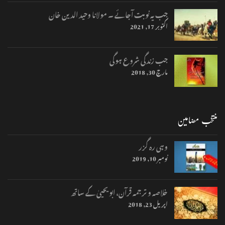
جب یہ نوبت آجائے ۔ مولانا وحید الدین خان
اکتوبر 17, 2021
جب زندگی شروع ہوگی
مارچ 30, 2018
منتخب مضامین
وہی رہ گزر
نومبر 10, 2019
خلاصہ و ترجمہ قرآن، ابو یحییٰ کے ساتھ
اپریل 23, 2018