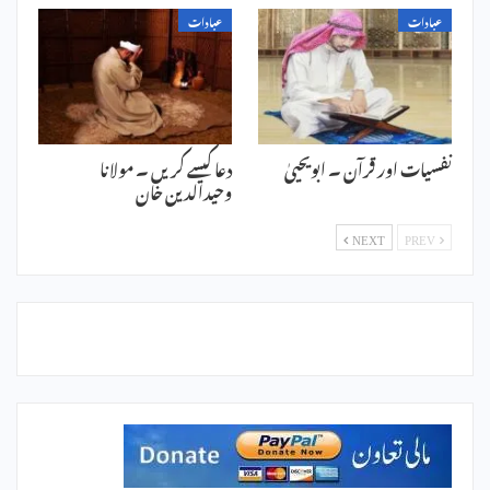
عبادات
عبادات
نفسیات اور قرآن ۔ ابویحییٰ
دعا کیسے کریں ۔ مولانا
وحیدالدین خان
NEXT
PREV