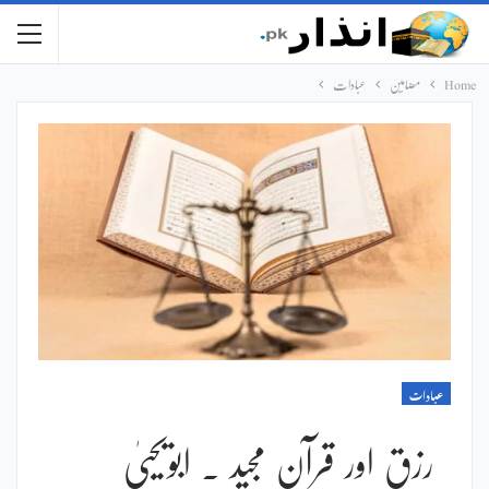
Home
مضامین
عبادات
عبادات
رزق اور قرآن مجید ۔ ابویحییٰ