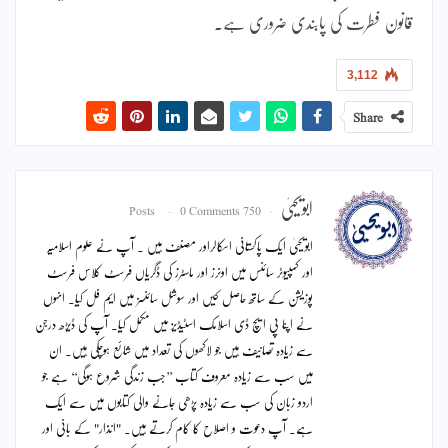
قانون فطرت کی پابندی ضروری ہے۔
3,112
Share
ابویحییٰ
0 Comments
750 Posts
ابویحییٰ ایک پاکستانی اسکالراور مصنف ہیں ۔ آپ نے علوم اسلامیہ
اور کمپیوٹر سائنس میں اونرز اور ماسٹرز کی ڈگریاں فرسٹ کلاس فرسٹ
پوزیشن کے ساتھ حاصل کیں اور سوشل سائنسز میں ایم فل کیا۔ انہوں
نے اپنا پی ایچ ڈی اسلامک اسٹیڈیز میں مکمل کیا۔ آپ کی ڈیڑھ درجن
سے زیادہ تصانیف ہیں جو لاکھوں کی تعداد میں شائع ہوچکی ہیں۔ ان
میں سب سے زیادہ معروف کتاب ’’جب زندگی شروع ہوگی‘‘ ہے جو
اردو زبان کی سب سے زیادہ پڑھی جانے والی کتابوں میں سے ایک
ہے۔ آپ دعوت و اصلاح کا کام کرتے ہیں۔ "انذار" کے بانی اور