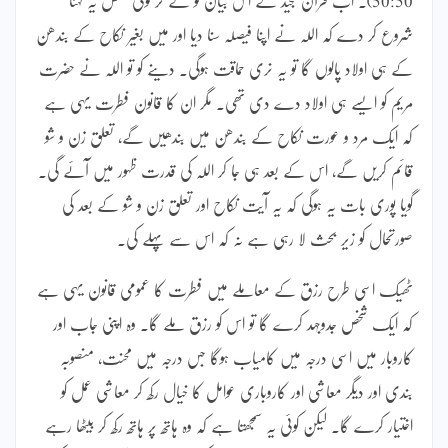
شروع کر دے کہ اللہ نے اپنا فیصلہ سنا دیا اور میں بغیر نکاح کے بندھن
کے ہی اولاد پالوں گا تو یہ نری حماقت ہوگی۔ دینے کو تو اللہ نے حضرت
مریم کو ایسے ہی اولاد دے دی تھی۔ مگر ان کا قانون فطرت یہی ہے
کہ ایک مرد و عورت نکاح کے بندھن میں بندھیں گے، تعلق زن و شو
قائم کریں گے، اس کے بعد ہی جا کر اللہ کی قدرت ظہور میں آئے گی۔
گویا پوری بات یہ ہوگی کہ یہ آیت نکاح اور تعلق زن و شو کے بعد کی
صورتحال کو زیر بحث لا رہی ہے نہ کہ اس سے پہلے کی۔
ٹھیک اسی طرح رزق کے معاملے میں فطرت کا عمومی قانون یہی ہے
کہ ایک شخص جدوجہد کرے گا تو اس کو رزق ملے گا۔ وہ اپنی جاب اور
کاروبار میں اسی درجہ میں کامیاب ہوگا جس درجہ میں محنت، منصوبہ
بندی اور دیگر معاشی اور کاروباری عوامل کا خیال رکھ کر معاشی عمل کو
اختیار کرے گا۔ لیکن کوئی یہ سمجھتا ہے کہ وہ ہاتھ پر ہاتھ رکھ کر بیٹھا رہے