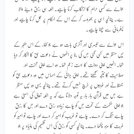
حوالے سے کسی حرام کا ارتکاب کرنا چاہیے۔ اللہ ہی رزق دینے والا
ہے۔ چنانچہ اسی پر بھروسہ کر کے اس کے احکام پر عمل کرنا چاہیے اور
نافرمانی سے بچنا چاہیے۔
اس حوالے سے تیسری اور آخری بات وہ ہے جو کفار کے اس تکبر کے
پس منظر میں کہی گئی جس کی بنا پر انھوں نے دعوت حق کا انکار کر دیا
تھا۔ انھیں اپنی دولت کا بہت زعم تھا۔ وہ اسے اپنی محنت اور
صلاحیت کا نتیجہ سمجھتے تھے۔ اپنی بڑائی کے احساس میں وہ دعوت حق کو
جھٹلاتے اور غریبوں پر خرچ نہیں کرتے تھے۔ چنانچہ یہی وہ پس منظر
ہے جس میں قرآن بار بار یہ توجہ دلاتا ہے کہ یہ اللہ تعالیٰ کی ہستی ہے
جو اپنی حکمت کے تحت جس کو چاہے زیادہ رزق دے اور جس کا رزق
چاہے تنگ کر دے۔ چاہے تو غریب کو امیر کر دے اور چاہے تو امیر کو
غربت کا مزہ چکھا دے۔ چنانچہ کسی کو رزق کی اس تقسیم کی بنیاد پر جو