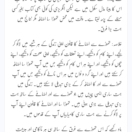
اس کا بیٹا مڈل سکول میں ہے لیکن انگریزی کی کوئی بھی کتاب بغیر کسی
مسئلے کے پڑھ لیتا ہے۔ وقت میں محض تھوڑا سا اضافہ مگر نتائج میں
بہت بڑا فرق۔
خلاصہ: تھوڑے سے اضافے کا قانون اپنی زندگی کے ہر شعبے میں لاگو کر
لیجیے، اپنے کام کو دیکھیے، اپنے تعلقات کو دیکھیے، اپنی صحت کو دیکھیے، اپنے
بچوں کو دیکھیے، اور اپنے ہر اس کام کو دیکھیے جس میں آپ تھوڑا سا اضافہ
کر سکتے ہیں اور اپنے گرد و نواح میں ہر اس ناطے کو دیکھیے جس میں آپ
تھوڑے سے اور کا اضافہ کر کے بڑی تبدیلی لا سکتے ہیں۔ زندگی میں
بہت ساری ایسی چیزیں ہیں جو تھوڑے سے اور اضافے کے ساتھ بہت
بڑی تبدیلی سے جڑی ہوئی ہیں۔ تھوڑا سا اور اضافے کا قانون اپنے آپ
پر لاگو کرنے سے بہت ساری کامیابیاں آپ کے قدموں میں۔
یاد رکھیے کہ اس تھوڑے سے فرق کے ساتھ ہی ہر ناکامی اور ہزیمت