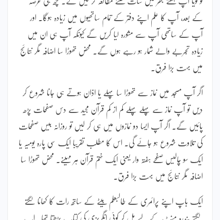
تو گویا آپ ہفتے بھر میں سات گھنٹے مطالعہ کر لیں گے۔ کچھ ہی عرصہ
کے بعد، آپ کا علم اپنے دفتر کے تمام ساتھیوں میں زیادہ ہوگا۔ اور
آپ کے ساتھی آپ سے مشورہ لیا کریں گے کیونکہ آپ ہی ان میں
زیادہ تجربے والے شمار ہو رہے ہوں گے۔ محض تھوڑا سا اضافہ مگر نتائج
میں بہت بڑا فرق۔
اگر آپ مسجد میں نماز سے تھوڑا سا پہلے یا اذان ہوتے ہی جانا شروع کر
دیں تو آپ نماز سے پہلے پہلے کم از کم قرآن مجید سے دس صفحات پڑھ
پائیں گے۔ اگر آپ ایسا دو نمازوں میں ہی کر لیں تو روزانہ بیس صفحات
کی تلاوت شروع ہو جائے گی۔ اس کا مطلب تقریبا ایک سی پارہ یومیہ یا
ایک سو چالیس صفحے ہفتہ وار یعنی ایک ختم قرآن ہر مہینے۔ محض تھوڑا سا
اضافہ مگر نتائج میں بہت بڑا فرق۔
ایک باپ اپنے پرائمری کے طالبعلم بیٹے کے ساتھ رات کا کھانا لگتے
لگتے پندرہ منٹ کے لیے مل کر کوئی انگریزی کی کتاب پڑھتا تھا۔ اب