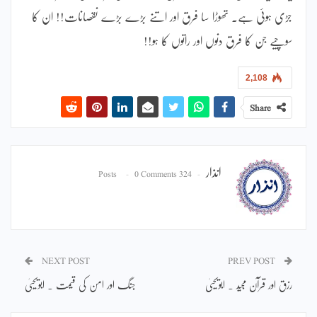
جڑی ہوئی ہے۔ تھوڑا سا فرق اور اتنے بڑے بڑے نقصانات!! ان کا
سوچیے جن کا فرق دنوں اور راتوں کا ہو!!
2,108
Share
انذار
0 Comments
324 Posts
NEXT POST
PREV POST
رزق اور قرآن مجید ۔ ابویحییٰ
جنگ اور امن کی قیمت ۔ ابویحییٰ