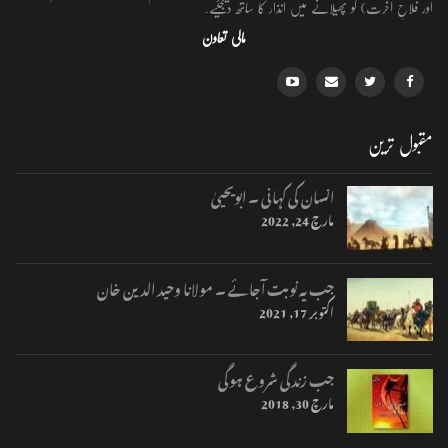
اور فلاحِ آخرت) کو پھیلانے میں انذار کا ساتھ دیجئیے.
مالی تعاون
مقبول ترین
انسان کی کہانی ۔ ابویحییٰ
مارچ 24, 2022
جب یہ نوبت آجائے ۔ مولانا وحید الدین خان
اکتوبر 17, 2021
جب زندگی شروع ہوگی
مارچ 30, 2018