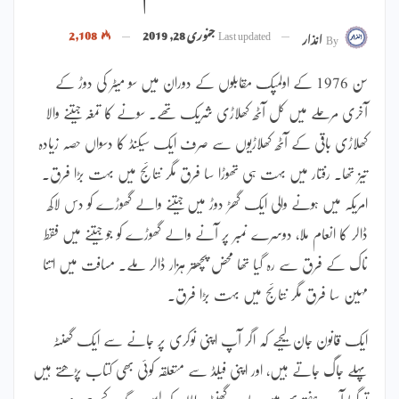
Last updated
جنوری 28, 2019
2,108
By
انذار
سن 1976 کے اولمپک مقابلوں کے دوران میں سو میٹر کی دوڑ کے
آخری مرحلے میں کل آٹھ کھلاڑی شریک تھے۔ سونے کا تمغہ جیتنے والا
کھلاڑی باقی کے آٹھ کھلاڑیوں سے صرف ایک سیکنڈ کا دسواں حصہ زیادہ
تیز تھا۔ رفتار میں بہت ہی تھوڑا سا فرق مگر نتائج میں بہت بڑا فرق۔
امریکہ میں ہونے والی ایک گھڑ دوڑ میں جیتنے والے گھوڑے کو دس لاکھ
ڈالر کا انعام ملا، دوسرے نمبر پر آنے والے گھوڑے کو جو جیتنے میں فقط
ناک کے فرق سے رہ گیا تھا محض پچھتر ہزار ڈالر ملے۔ مسافت میں اتنا
مہین سا فرق مگر نتائج میں بہت بڑا فرق۔
ایک قانون جان لیجیے کہ اگر آپ اپنی نوکری پر جانے سے ایک گھنٹہ
پہلے جاگ جاتے ہیں، اور اپنی فیلڈ سے متعلقہ کوئی بھی کتاب پڑھتے ہیں