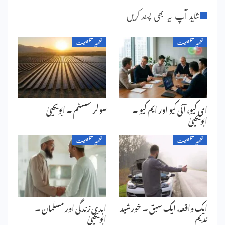
شاید آپ یہ بھی پسند کریں
تعمیر شخصیت
تعمیر شخصیت
ای کیو، آئی کیو اور ایم کیو ۔
سولر سسٹم ۔ ابویحییٰ
ابویحییٰ
تعمیر شخصیت
تعمیر شخصیت
ایک واقعہ، ایک سبق ۔ خورشید
ابدی زندگی اور مسلمان ۔
ندیم
ابویحییٰ