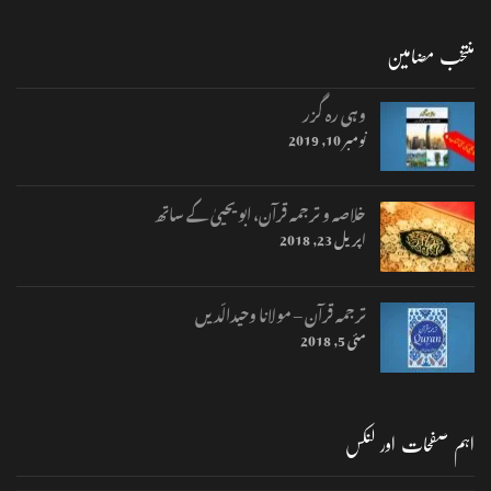
منتخب مضامین
وہی رہ گزر
نومبر 10, 2019
خلاصہ و ترجمہ قرآن، ابو یحییٰ کے ساتھ
اپریل 23, 2018
ترجمہ قرآن – مولانا وحیدالّدیں
مئی 5, 2018
اہم صفحات اور لنکس