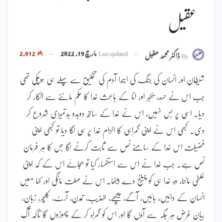
عقیل
Last updated
مارچ 19, 2022
2,912
By
ڈاکٹر محمد عقیل
شیطان اور انسان کی جنگ کی ابتدا آدم کی تخلیق سے پہلے ہی ہوچکی تھی
جب اس نے حسد، تکبر اور انا کے باعث خدا کا حکم ماننے سے انکار کر
دیا۔ اسی پر بس نہیں، اس نے خدا کے ساتھ دوبدو بدتمیزی شروع کر
دی۔ کبھی اس نے اپنی گمراہی کا الزام خدا پر ہی لگا دیا تو کبھی اپنی
فضیلت اس خدا کے سامنے نص سے ثابت کرنے لگا جس کا ہر فرمان
نص ہے۔ جب خدا نے اس سے استفسار کیا تو بجائے اس کے کہ اپنی
غلطی مانتا، وہ خدا ہی کو چیلنج دے بیٹھا۔ اس نے مہلت مانگی اور کہا "میں
انسان کے دائیں، بائیں، آگے، پیچھے، تہذیب، تمدن، آرٹ، کلچر، زبان،
بیان غرض ہر جگہ سے آؤں گا اور اس کو گمراہ کر کے چھوڑوں گا تاکہ آگ