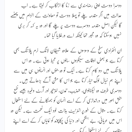
دوسرا دوست اپنی رضامندی سے زنا کا ارتکاب کر لیتا ہے۔ اب
عدالت میں اگر مقدمہ چلے تو پہلا دوست تو معاونت کے الزام میں پھنسے
گا لیکن اصل مقدمہ دوسرے دوست پر چلے گا اور وہ یہ کہہ کر بری
نہیں ہوسکتا کہ وہ مجبور تھا کیونکہ اسے ورغلایا گیا تھا۔
ان انفرادی سطح کے وسوسوں کے علاوہ شیطان لانگ ٹرم پلاننگ بھی
کرتا ہے جو بعض اوقات سینکڑوں سالوں پر محیط ہوتی ہے۔ وہ اس
پلاننگ میں دو کام کرتا ہے۔ ایک تو وہ جنوں اور انسانوں ہی میں سے
اپنے ہم خیال لوگ تیار کرتا ہے جو اس کا مشن آگے بڑھاتے ہیں۔
دوسری طرف وہ ٹیکنالوجی، تہذیب، تمدن، لٹریچر اور آرٹ وغیرہ جیسے نفع
بخش امور میں دراندازی کر کے اسے انسان کو بھٹکانے کے لئے استعمال
کرتا ہے۔ مثال کے طورپر انٹرنیٹ بذات خود ایک نعمت ہے۔ لیکن وہ
اس میں عریانی، بے ہنگمی اور دنیا کی چکاچوند کو نمایاں کر کے اسے اپنے
مقاصد کے لئے استعمال کرتا ہے۔