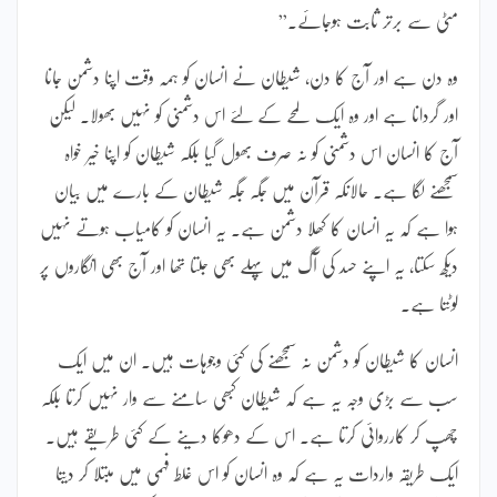
مٹی سے برتر ثابت ہوجائے۔”
وہ دن ہے اور آج کا دن، شیطان نے انسان کو ہمہ وقت اپنا دشمن جانا
اور گردانا ہے اور وہ ایک لمحے کے لئے اس دشمنی کو نہیں بھولا۔ لیکن
آج کا انسان اس دشمنی کو نہ صرف بھول گیا بلکہ شیطان کو اپنا خیر خواہ
سمجھنے لگا ہے۔ حالانکہ قرآن میں جگہ جگہ شیطان کے بارے میں بیان
ہوا ہے کہ یہ انسان کا کھلا دشمن ہے۔ یہ انسان کو کامیاب ہوتے نہیں
دیکھ سکتا، یہ اپنے حسد کی آگ میں پہلے بھی جلتا تھا اور آج بھی انگاروں پر
لوٹتا ہے۔
انسان کا شیطان کو دشمن نہ سمجھنے کی کئی وجوہات ہیں۔ ان میں ایک
سب سے بڑی وجہ یہ ہے کہ شیطان کبھی سامنے سے وار نہیں کرتا بلکہ
چھپ کر کارروائی کرتا ہے۔ اس کے دھوکا دینے کے کئی طریقے ہیں۔
ایک طریقہ واردات یہ ہے کہ وہ انسان کو اس غلط فہمی میں مبتلا کر دیتا