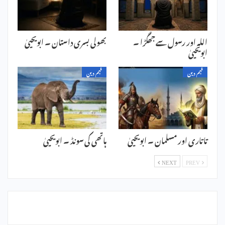
اللہ اور رسول سے جھگڑا ۔
بھولی بسری داستان ۔ ابویحییٰ
ابویحییٰ
فہم دین
فہم دین
تاتاری اور مسلمان ۔ ابویحییٰ
ہاتھی کی سونڈ ۔ ابویحییٰ
NEXT
PREV