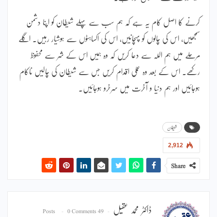
کرنے کا اصل کام یہ ہے کہ ہم سب سے پہلے شیطان کو اپنا دشمن
سمجھیں، اس کی چالوں کو پہچانیں، اس کی اکساہٹوں سے ہوشیار رہیں۔ اگلے
مرحلے میں ہم اللہ سے دعا کریں کہ وہ ہمیں اس کے شر سے محفوظ
رکھے۔ اس کے بعد وہ عملی اقدام کریں جس سے شیطان کی چالیں ناکام
ہوجائیں اور ہم دنیا و آخرت میں سرخرو ہوجائیں۔
شیطان
2,912
Share
ڈاکٹر محمد عقیل
0 Comments
49 Posts