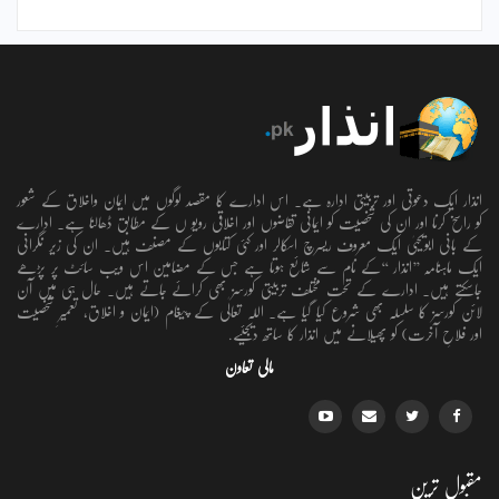
انذار ایک دعوتی اور تربیتی ادارہ ہے۔ اس ادارے کا مقصد لوگوں میں ایمان واخلاق کے شعور
کو راسخ کرنا اور ان کی شخصیت کو ایمانی تقاضوں اور اخلاقی رویو ں کے مطابق ڈھالنا ہے۔ ادارے
کے بانی ابویحییٰ ایک معروف ریسرچ اسکالر اور کئی کتابوں کے مصنف ہیں۔ ان کی زیر نگرانی
ایک ماہنامہ ’’انذار ‘‘کے نام سے شائع ہوتا ہے جس کے مضامین اس ویب سائٹ پر پڑھے
جاسکتے ہیں۔ ادارے کے تحت مختلف تربیتی کورسز بھی کرائے جاتے ہیں۔ حال ہی میں آن
لائن کورسز کا سلسلہ بھی شروع کیا گیا ہے۔ اللہ تعالٰی کے پیغام (ایمان و اخلاق، تعمیرِ شخصیت
اور فلاحِ آخرت) کو پھیلانے میں انذار کا ساتھ دیجئیے.
مالی تعاون
مقبول ترین