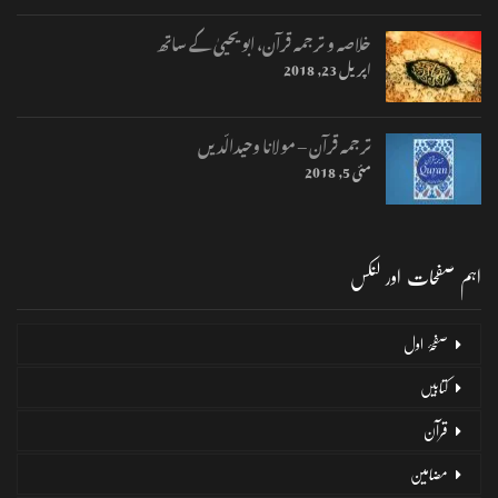
خلاصہ و ترجمہ قرآن، ابو یحییٰ کے ساتھ
اپریل 23, 2018
ترجمہ قرآن – مولانا وحیدالّدیں
مئی 5, 2018
اہم صفحات اور لنکس
صفحۂ اول
کتابیں
قرآن
مضامین