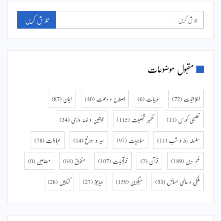
مقبول موضوعات
اخلاقیات
(72)
ادبیات
(6)
اصلاح و دعوت
(40)
ایمان
(87)
تعلیمی کورس
(11)
تعمیر شخصیت
(115)
خواتین و خانہ داری
(34)
سلسلہ روز و شب
(11)
سماجیات
(97)
سیر و سوانح
(14)
عبادات
(78)
فہم دین
(189)
قرآن
(2)
قرآنیات
(107)
متفرق
(64)
مضامین
(0)
ملکی و عالمی مسائل
(53)
میگزین
(159)
ویڈیوز
(27)
کتابیں
(28)