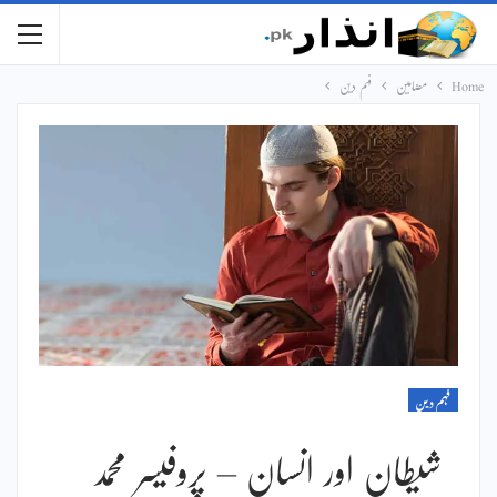
Home
مضامین
فہم دین
فہم دین
شیطان اور انسان – پروفیسر محمد