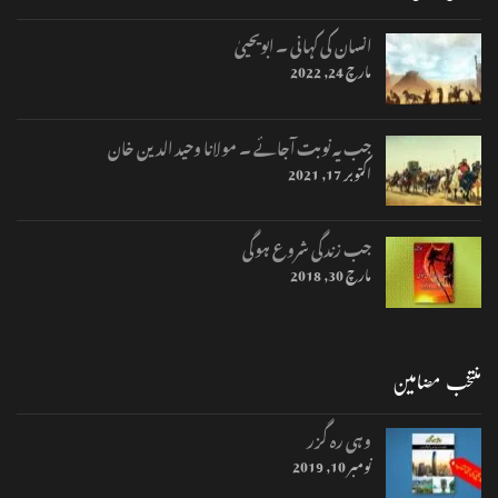
انسان کی کہانی ۔ ابویحییٰ
مارچ 24, 2022
جب یہ نوبت آجائے ۔ مولانا وحید الدین خان
اکتوبر 17, 2021
جب زندگی شروع ہوگی
مارچ 30, 2018
منتخب مضامین
وہی رہ گزر
نومبر 10, 2019