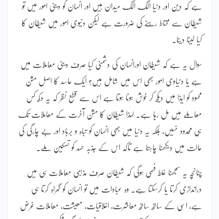
ہے کہ دین اور دنیا الگ الگ میدان ہیں اور انسان کو دینی امور میں تو
شیطان سے محتاط رہنے کی ضرورت ہے لیکن دنیوی امور میں شیطان کا
کیا لینا دینا۔
سوال یہ ہے کہ شیطان اورانسان کی دشمنی کیا صرف دینی معاملات میں
ہے یا دنیاوی امور بھی اس میں شامل ہیں؟ ایک حاسد کا اصل مشن
محسود کو ایذا میں دیکھ کر خوش ہونا ہوتا ہے اس سے قطع نظر کہ یہ دکھ کس
معاملے میں مل رہا ہے۔ لہٰذا شیطان کا مشن آخرت کے معاملات تک
ہی محدود نہیں، بلکہ یہ دنیا میں بھی انسان کو تباہ و برباد اور بے چارگی کی
حالت میں دیکھنا چاہتا ہے تاکہ اس کے جذبہ حسد کو تسکین ملے۔
چنانچہ یہ سمجھنا غلط فہمی ہوگی کہ شیطان صرف مذہبی معاملات ہی میں
دراندازی کرتا یا کرسکتا ہے۔ وہ عبادات میں تو انسان کو گمراہ کرتا ہی
ہے، اسی کے ساتھ ساتھ معاشرت، اخلاقیات، معیشت، معاملات غرض