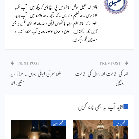
ڈاکٹر محمد عقیل سوشل سائنسز میں پی ایچ ڈی کرچکے ہیں۔ آپ تقریباً
19 برس سے تعلیم و تدریس کے شعبے سے وابستہ ہیں۔ آپ جدید
علوم کے ساتھ علوم ِ دینیہ بالخصوص قرآن و حدیث اور تزکیہ نفس پر بھی
گہری نگاہ رکھتے ہیں ۔ دینی و سماجی موضوعات پر آپ متعدد کتب و
مضامین لکھ چکے ہیں۔
NEXT POST
PREV POST
اللہ کی اطاعت اور رسول کی اطاعت
جلوۂ سحر کی ایمانی رمزیں ۔ مولانا سید
۔ ابویحییٰ
متین احمد
شاید آپ یہ بھی پسند کریں
فہم دین
فہم دین