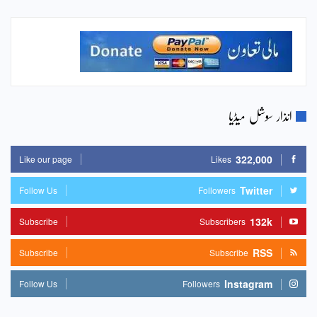
انذار سوشل میڈیا
322,000
Like our page
Likes
Twitter
Follow Us
Followers
132k
Subscribe
Subscribers
RSS
Subscribe
Subscribe
Instagram
Follow Us
Followers