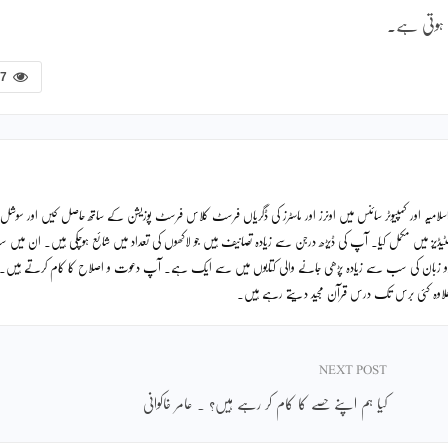
ل ہوتی ہے۔
37
لامیہ اور کمپیوٹر سائنس میں اونرز اور ماسٹرز کی ڈگریاں فرسٹ کلاس فرسٹ پوزیشن کے ساتھ حاصل کیں اور سوشل
ٹیڈیز میں مکمل کیا۔ آپ کی ڈیڑھ درجن سے زیادہ تصانیف ہیں جو لاکھوں کی تعداد میں شائع ہوچکی ہیں۔ ان میں
دو زبان کی سب سے زیادہ پڑھی جانے والی کتابوں میں سے ایک ہے۔ آپ دعوت و اصلاح کا کام کرتے ہیں۔
ے علاوہ کئی برس تک درس قرآن مجید دیتے رہے ہیں۔
NEXT POST
کیا ہم اپنے حصے کا کام کر رہے ہیں؟ ۔ عامر خاکوانی