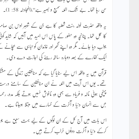
سن رہا تھا۔ بے شک، اللہ سمیع و بصیر ہے‘‘،(المجادلہ 58: 1)۔
یہ واقعہ حضرت خولہ بنت ثعلبہ کا ہے جن کے شوہر اوس بن صامت 
کا عمل تھا۔ چنانچہ وہ حضور کے پاس اس امید میں آئیں کہ شاید کوئی 
جواب دیا جائے۔ مگر وہ اپنے گھر اور خاندان کو تباہی سے بچانے ک
ایک کفارے کے بعد دوبارہ ساتھ رہنے کی اجازت دے دی۔
قرآن میں یہ واقعہ اس لیے سنایا گیا ہے کہ منافقین زندگی کے مشکل
تھے۔ یوں اس آیت میں اللہ نے ان منافقین کے سامنے درست روی
پہنچی ہوئی نالہ و فریاد سے بھی وہ ناخوش نہیں ہوتے بلکہ مدد، رحم
جس سے انسان دنیا و آخرت کے خسارے میں مبتلا ہوجاتا ہے۔
اس بات میں آج کل کے ان لوگوں کے لیے بہت سبق ہے جو زندگی 
کرکے دنیا و آخرت دونوں خراب کرتے ہیں۔