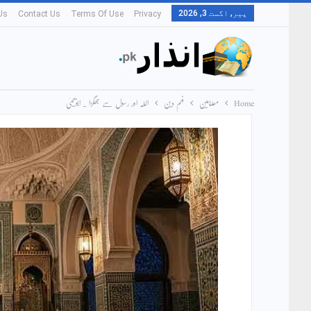
پیر, اگست 3, 2026
Us
Contact Us
Terms Of Use
Privacy
Home
مضامین
فہم دین
اللہ اور رسول سے جھگڑا ۔ ابویحییٰ