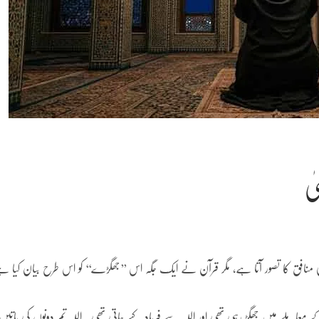
ٰ
فق کا تصور آتا ہے، مگر قرآن نے ایک جگہ اس ’’جھگڑے‘‘ کو اس طرح بیان کیا ہ
املے میں جھگڑ رہی تھی اور اللہ سے فریاد کیے جاتی تھی۔ اللہ تم دونوں کی باتیں