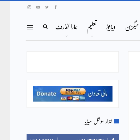
میگزین
ویڈیوز
تعلیم
ہمارا تعارف
انذار سوشل میڈیا
Like our page
Likes