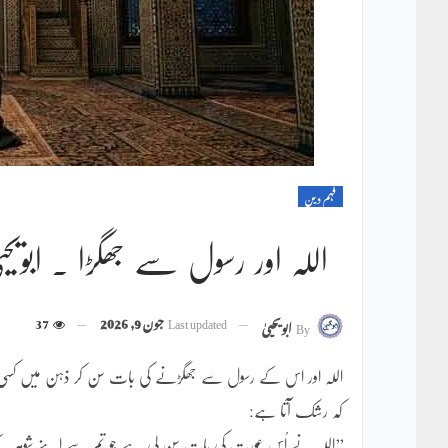
فہم دین
اللہ اور رسول سے جھگڑا ۔ ابویحیی
Last updated
جون 9, 2026
37
By
ابویحییٰ
اللہ اور اس کے رسول سے جھگڑنے کی بات سن کر ذہن میں کسی منا
کہ رشک آتا ہے:
’’اللہ نے اُس عورت کی بات سن لی ہے جو تم سے اپنے شوہر کے مع