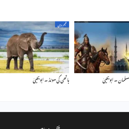
فہم دین
سلمان ۔ ابویحییٰ
ہاتھی کی سونڈ ۔ ابویحییٰ