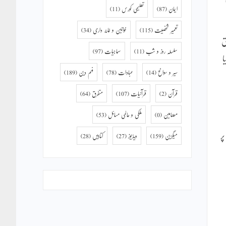
ایمان
(87)
تعلیمی کورس
(11)
تعمیر شخصیت
(115)
خواتین و خانہ داری
(34)
ق
سلسلہ روز و شب
(11)
سماجیات
(97)
ا
سیر و سوانح
(14)
عبادات
(78)
فہم دین
(189)
قرآن
(2)
قرآنیات
(107)
متفرق
(64)
مضامین
(0)
ملکی و عالمی مسائل
(53)
ر
میگزین
(159)
ویڈیوز
(27)
کتابیں
(28)