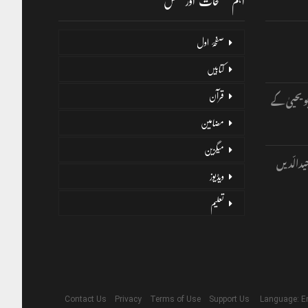
اہم صفحات اور لنکس
صفحۂ اول
کتابیں
و یحییٰ کے
قرآن
مضامین
میگزین
یدالّدیں
ویڈیوز
تعلیم
Contact Us
Privacy
Terms of Use
Support Us
Language: E