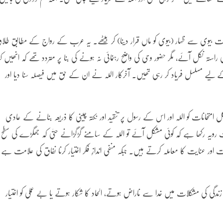
بیوی سے ظہار (بیوی کو ماں قرار دینا) کر بیٹھے۔ یہ عرب کے رواج کے مطابق طلا
راستہ نکل آئے، مگر حضور وحی کی واضح رہنمائی نہ ہونے کی بنا پر متردد تھے کہ انھیں کی
ے لیے مسلسل فریاد کر رہی تھیں۔ آخرکار اللہ نے ان کے حق میں فیصلہ سنا دیا اور
 امتحانات کو اللہ اور اس کے رسول پر تنقید اور نکتہ چینی کا ذریعہ بنانے کے عادی
ہ رکھا ہے کہ کوئی مشکل آئے تو اللہ کے سامنے گڑگڑانے حتیٰ کہ جھگڑے کی سطح پ
ت اور عنایت کا معاملہ کرتے ہیں۔ جبکہ منفی اندازِ فکر اختیار کرنا نفاق کی علامت ہے
کی مشکلات میں خدا سے ناراض ہوتے، الحاد کا شکار ہوتے یا بے عملی کو اختیار