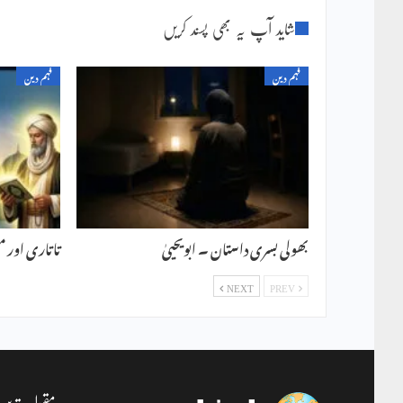
شاید آپ یہ بھی پسند کریں
فہم دین
فہم دین
بھولی بسری داستان ۔ ابویحییٰ
تاتاری اور م
NEXT
PREV