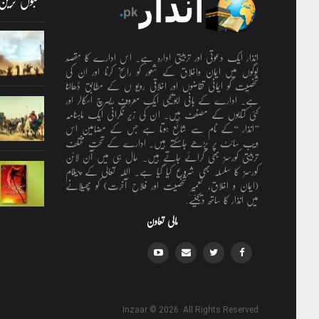
مقبول ترین
انذار ایک دعوتی اور تربیتی ادارہ ہے۔ اس ادارے کا مقصد
لوگوں میں ایمان واخلاق کے شعور کو راسخ کرنا اور ان کی
شخصیت کو ایمانی تقاضوں اور اخلاقی رویو ں کے مطابق ڈھالنا
ہے۔ ادارے کے بانی ابویحییٰ ایک معروف ریسرچ اسکالر اور
کئی کتابوں کے مصنف ہیں۔ ان کی زیر نگرانی ایک ماہنامہ
’’انذار ‘‘کے نام سے شائع ہوتا ہے جس کے مضامین اس
ویب سائٹ پر پڑھے جاسکتے ہیں۔ ادارے کے تحت مختلف
تربیتی کورسز بھی کرائے جاتے ہیں۔ حال ہی میں آن لائن
کورسز کا سلسلہ بھی شروع کیا گیا ہے۔ اللہ تعالٰی کے پیغام
(ایمان و اخلاق، تعمیرِ شخصیت اور فلاحِ آخرت) کو پھیلانے
میں انذار کا ساتھ دیجئیے.
مالی تعاون
Inzaar © 2026. All Rights Reserved