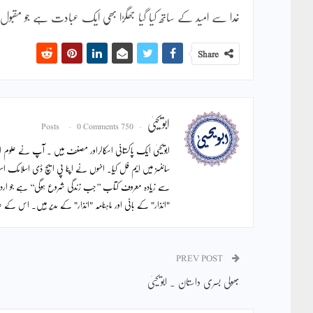
خدا سے امید کے ساتھ کیا گیا جھگڑا بھی ایک عبادت ہے جو مقبو
Share
ابویحییٰ
0 Comments
750 Posts
ابویحییٰ ایک پاکستانی اسکالراور مصنف ہیں ۔ آپ نے علوم اس
سائنسز میں ایم فل کیا۔ انہوں نے اپنا پی ایچ ڈی اسلامک اس
سے زیادہ معروف کتاب ’’جب زندگی شروع ہوگی‘‘ ہے جو ار
"انذار" کے بانی اور ماہنامہ "انذار" کے مدیر ہیں۔ اس ک
PREV POST
بھولی بسری داستان ۔ ابویحییٰ