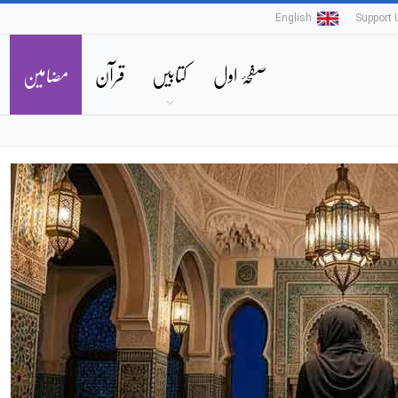
English
Support 
صفحۂ اول
کتابیں
قرآن
مضامین