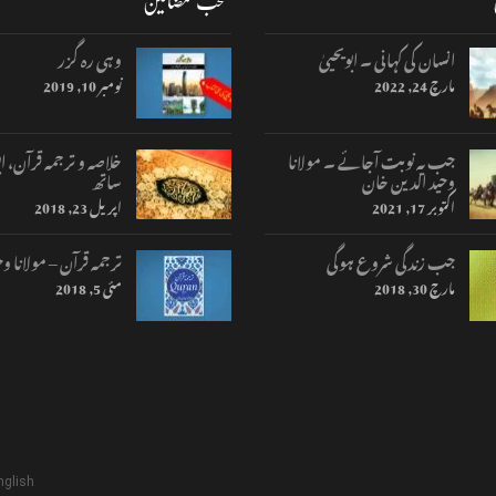
منتخب مضامین
انسان کی کہانی ۔ ابویحییٰ
وہی رہ گزر
مارچ 24, 2022
نومبر 10, 2019
جب یہ نوبت آجائے ۔ مولانا
خلاصہ و ترجمہ قرآن، اب
وحید الدین خان
ساتھ
اکتوبر 17, 2021
اپریل 23, 2018
جب زندگی شروع ہوگی
ترجمہ قرآن – مولانا وح
مارچ 30, 2018
مئی 5, 2018
nglish