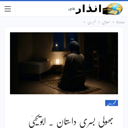
Home
مضامین
فہم دین
فہم دین
بھولی بسری داستان ۔ ابویحییٰ