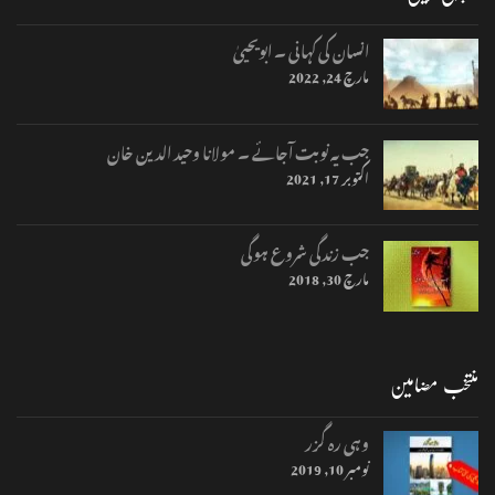
انسان کی کہانی ۔ ابویحییٰ
مارچ 24, 2022
جب یہ نوبت آجائے ۔ مولانا وحید الدین خان
اکتوبر 17, 2021
جب زندگی شروع ہوگی
مارچ 30, 2018
منتخب مضامین
وہی رہ گزر
نومبر 10, 2019