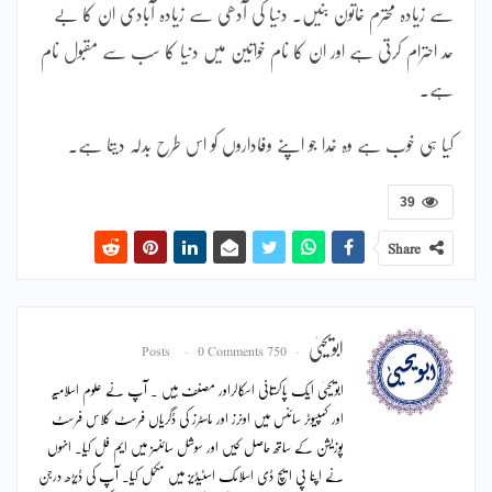
سے زیادہ محترم خاتون بنیں۔ دنیا کی آدھی سے زیادہ آبادی ان کا بے
حد احترام کرتی ہے اور ان کا نام خواتین میں دنیا کا سب سے مقبول نام
ہے۔
کیا ہی خوب ہے وہ خدا جو اپنے وفاداروں کو اس طرح بدلہ دیتا ہے۔
39
Share
ابویحییٰ
0 Comments
750 Posts
ابویحییٰ ایک پاکستانی اسکالراور مصنف ہیں ۔ آپ نے علوم اسلامیہ
اور کمپیوٹر سائنس میں اونرز اور ماسٹرز کی ڈگریاں فرسٹ کلاس فرسٹ
پوزیشن کے ساتھ حاصل کیں اور سوشل سائنسز میں ایم فل کیا۔ انہوں
نے اپنا پی ایچ ڈی اسلامک اسٹیڈیز میں مکمل کیا۔ آپ کی ڈیڑھ درجن