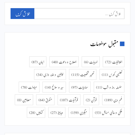
مقبول موضوعات
اخلاقیات
(72)
ادبیات
(6)
اصلاح و دعوت
(40)
ایمان
(87)
تعلیمی کورس
(11)
تعمیر شخصیت
(115)
خواتین و خانہ داری
(34)
سلسلہ روز و شب
(11)
سماجیات
(97)
سیر و سوانح
(14)
عبادات
(78)
فہم دین
(189)
قرآن
(2)
قرآنیات
(107)
متفرق
(64)
مضامین
(0)
ملکی و عالمی مسائل
(53)
میگزین
(159)
ویڈیوز
(27)
کتابیں
(28)