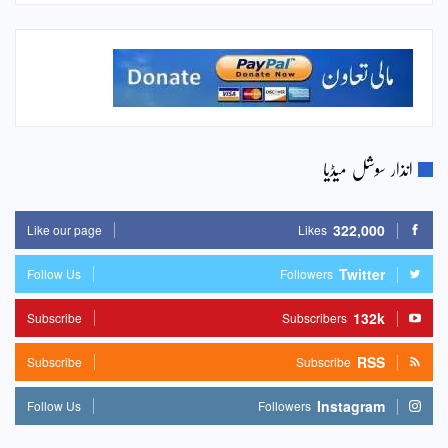
انذار سوشل میڈیا
322,000
Like our page
Likes
Twitter
Follow Us
Followers
132k
Subscribe
Subscribers
RSS
Subscribe
Subscribe
Instagram
Follow Us
Followers