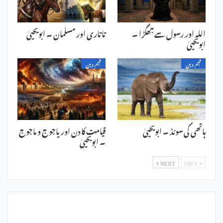
اللہ اور رسول سے جھگڑا ۔
تاتاری اور مسلمان ۔ ابویحییٰ
ابویحییٰ
فہم دین
فہم دین
ہاتھی کی سونڈ ۔ ابویحییٰ
قیامت کا دن اور یاجوج و ماجوج
۔ ابویحییٰ
NEXT
PREV