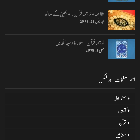
خلاصہ و ترجمہ قرآن، ابو یحییٰ کے ساتھ
اپریل 23, 2018
ترجمہ قرآن – مولانا وحیدالّدیں
مئی 5, 2018
اہم صفحات اور لنکس
صفحۂ اول
کتابیں
قرآن
مضامین