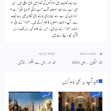
سے زیادہ تصانیف ہیں جو لاکھوں کی تعداد میں شائع ہوچکی ہیں۔ ان
میں سب سے زیادہ معروف کتاب ’’جب زندگی شروع ہوگی‘‘ ہے جو
اردو زبان کی سب سے زیادہ پڑھی جانے والی کتابوں میں سے ایک
ہے۔ آپ دعوت و اصلاح کا کام کرتے ہیں۔ "انذار" کے بانی اور
ماہنامہ "انذار" کے مدیر ہیں۔ اس کے علاوہ کئی برس تک درس
قرآن مجید دیتے رہے ہیں۔
NEXT POST
PREV POST
انذار میگزین ۔ جون 2026
اللہ اور رسول سے جھگڑا ۔ ابویحییٰ
شاید آپ یہ بھی پسند کریں
فہم دین
فہم دین