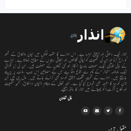
انذار ایک دعوتی اور تربیتی ادارہ ہے۔ اس ادارے کا مقصد لوگوں میں ایمان واخلاق کے شعور
کو راسخ کرنا اور ان کی شخصیت کو ایمانی تقاضوں اور اخلاقی رویو ں کے مطابق ڈھالنا ہے۔ ادارے
کے بانی ابویحییٰ ایک معروف ریسرچ اسکالر اور کئی کتابوں کے مصنف ہیں۔ ان کی زیر نگرانی
ایک ماہنامہ ’’انذار ‘‘کے نام سے شائع ہوتا ہے جس کے مضامین اس ویب سائٹ پر پڑھے
جاسکتے ہیں۔ ادارے کے تحت مختلف تربیتی کورسز بھی کرائے جاتے ہیں۔ حال ہی میں آن
لائن کورسز کا سلسلہ بھی شروع کیا گیا ہے۔ اللہ تعالٰی کے پیغام (ایمان و اخلاق، تعمیرِ شخصیت
اور فلاحِ آخرت) کو پھیلانے میں انذار کا ساتھ دیجئیے.
مالی تعاون
مقبول ترین