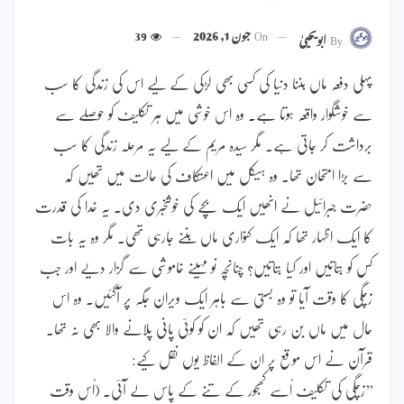
On
جون 1, 2026
39
By
ابویحییٰ
پہلی دفعہ ماں بننا دنیا کی کسی بھی لڑکی کے لیے اس کی زندگی کا سب
سے خوشگوار واقعہ ہوتا ہے۔ وہ اس خوشی میں ہر تکلیف کو حوصلے سے
برداشت کر جاتی ہے۔ مگر سیدہ مریم کے لیے یہ مرحلہ زندگی کا سب
سے بڑا امتحان تھا۔ وہ ہیکل میں اعتکاف کی حالت میں تھیں کہ
حضرت جبرائیل نے انھیں ایک بچے کی خوشخبری دی۔ یہ خدا کی قدرت
کا ایک اظہار تھا کہ ایک کنواری ماں بننے جارہی تھی۔ مگر وہ یہ بات
کس کو بتاتیں اور کیا بتاتیں؟ چنانچہ نو مہینے خاموشی سے گزار دیے اور جب
زچگی کا وقت آیا تو وہ بستی سے باہر ایک ویران جگہ پر آگئیں۔ وہ اس
حال میں ماں بن رہی تھیں کہ ان کو کوئی پانی پلانے والا بھی نہ تھا۔
قرآن نے اس موقع پر ان کے الفاظ یوں نقل کیے:
’’زچگی کی تکلیف اُسے کھجور کے تنے کے پاس لے آئی۔ (اُس وقت