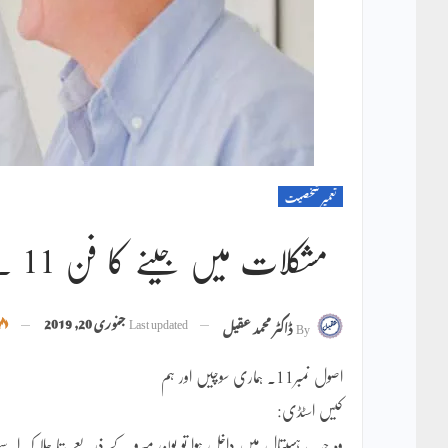
تعمیر شخصیت
مشکلات میں جینے کا فن 11 ۔ پروفیسر محمد عقیل
Last updated
جنوری 20, 2019
By
ڈاکٹر محمد عقیل
اصول نمبر11۔ ہماری سوچیں اور ہم
کیس اسٹڈی: