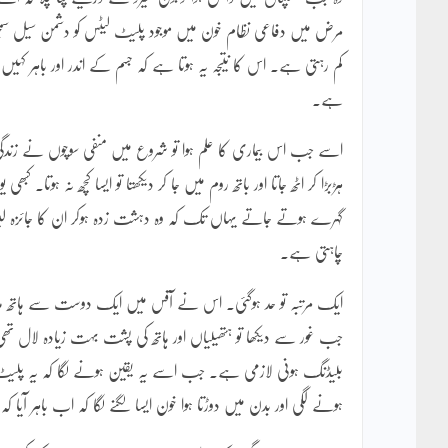
مرض میں دفاعی نظام خون میں موجود پلیٹ لیٹس کو دشمن سیل سمجھ
کم رہتی ہے۔ اس کا نتیجہ یہ ہوتا ہے کہ جسم کے اندر اور باہر کہ
ہے۔
اسے جب اس بیماری کا علم ہوا تو شروع میں منفی سوچوں نے زندگی
ہڑبڑا کر اٹھ جاتا اور باتھ روم میں جا کر دیکھتا تو ایسا کچھ نہ ہوتا۔ 
گہرے ہوتے جاتے یہاں تک کہ وہ دہشت زدہ ہوکر ان کا جائزہ لینا چ
چاہتی ہے۔
ایک مرتبہ تو حد ہوگئی۔ اس نے آفس میں ایک دوست سے ہاتھ ملای
جب غور سے دیکھا تو ہتھیلیاں اور ہاتھ کی پشت بہت زیادہ لال تھی ۔
بلیڈنگ ہونی لازمی ہے۔ جب اسے یہ یقین ہونے لگا کہ یہ پلیٹ
ہونے لگی اور بدن میں دوڑتا ہوا خون ایسا لگنے لگا کہ اب باہر آیا 