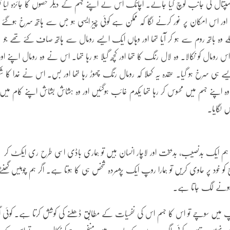
سپتال کی جانب کوچ کیا جائے۔ اچانک اس نے اپنے جسم کے دیگر حصوں کا جائزہ لیا تو
ور اس امکان پر غور کرنے لگا کہ ممکن ہے کوئی چیز ایسی ہو جس سے ہاتھ سرخ ہوگئے
پہلے وہ باتھ روم سے ہو کر آیا تھا اور وہاں ایک ایسے رومال سے ہاتھ صاف کئے تھے جو
ومال کو نکالا۔ وہ لال رنگ کا تھا اور کچھ گیلا ہو رہا تھا۔ اس نے وہ رومال اپنے اور
 ہی سرخ ہو گیا۔ عقدہ یہ کھلا کہ رومال رنگ چھوڑ رہا تھا اور بس۔ اس نے خدا کا شک
 اپنے جسم میں محسوس کر رہا تھا یکدم غائب ہوگئیں اور وہ ہشاش بشاش اپنے کام میں
 لگایا۔
 ہم ایک بدنصیب، بدبخت اور لاچار انسان ہیں تو ہماری باڈی اسی طرح ری ایکٹ کر
ود پر حاوی کریں تو ہمارا روپ ایک پژمردہ شخص ہی کا ہوتا ہے۔ اگر ہم چوبیس گھنٹے
س ہونے لگ جاتا ہے۔
روپ میں سوچے تو اس کا جسم اس کی نفسیات کے مطابق ڈھلنے کی کوشش کرتا ہے۔ کوئی اگ