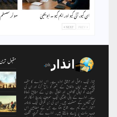
ای کیو، آئی کیو اور ایم کیو ۔ ابویحییٰ
سولر سسٹم ۔ 
NEXT
PREV
مقبول ترین
انذار ایک دعوتی اور تربیتی ادارہ ہے۔ اس ادارے کا مقصد
لوگوں میں ایمان واخلاق کے شعور کو راسخ کرنا اور ان کی
شخصیت کو ایمانی تقاضوں اور اخلاقی رویو ں کے مطابق ڈھالنا
ہے۔ ادارے کے بانی ابویحییٰ ایک معروف ریسرچ اسکالر اور
کئی کتابوں کے مصنف ہیں۔ ان کی زیر نگرانی ایک ماہنامہ
’’انذار ‘‘کے نام سے شائع ہوتا ہے جس کے مضامین اس
ویب سائٹ پر پڑھے جاسکتے ہیں۔ ادارے کے تحت مختلف