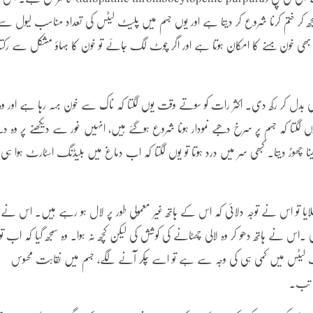
 کر ختم کرنا شروع کر دیتا ہے اور یوں جسم میں پلیٹ لیٹس کی تعداد مناسب لیول سے
یں بھی خون بہنے کا امکان ہوتا ہے اور اگر چوٹ لگ جائے تو خون کا بہاؤ مشکل سے رکتا
 بدل کر رکھ دی۔ اکثر رات کو سوتے وقت یوں لگتا کہ ناک سے خون بہہ رہا ہے اور وہ
کبھی یوں لگتا کہ جسم پر سرخ دھبے نمودار ہونا شروع ہوگئے ہیں، انہیں غور سے دیکھنے پر وہ د
ھوڑ دیتا۔ کبھی سر میں درد ہوتا تو یوں لگتا کہ اب دماغ میں بلیڈنگ اسٹارٹ ہوا ہی
ا تو اس نے توجہ دلائی کہ اس کے ہاتھ غیر معمولی طور پر لال ہو رہے ہیں۔ اس نے
اس نے ہاتھ دھو کر وہ لالی چھٹانے کی کوشش کی لیکن کچھ نہ ہوا۔ وہ سمجھ گیا کہ اب تو
 لیٹس میں کمی ہی کی وجہ سے ہے تو اسے چکر آنے لگے، جسم میں نقاہت محسوس
کہ تب۔