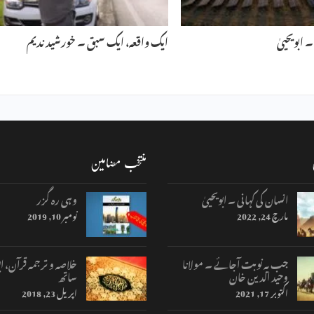
ابویحییٰ
ایک واقعہ، ایک سبق ۔ خورشید ندیم
منتخب مضامین
انسان کی کہانی ۔ ابویحییٰ
وہی رہ گزر
مارچ 24, 2022
نومبر 10, 2019
جب یہ نوبت آجائے ۔ مولانا
خلاصہ و ترجمہ قرآن، اب
وحید الدین خان
ساتھ
اکتوبر 17, 2021
اپریل 23, 2018