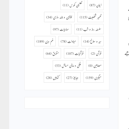
ایمان
(87)
تعلیمی کورس
(11)
تعمیر شخصیت
(115)
خواتین و خانہ داری
(34)
سلسلہ روز و شب
(11)
سماجیات
(97)
سیر و سوانح
(14)
عبادات
(78)
فہم دین
(189)
ھبے
قرآن
(2)
قرآنیات
(107)
متفرق
(64)
مضامین
(0)
ملکی و عالمی مسائل
(53)
میگزین
(159)
ویڈیوز
(27)
کتابیں
(28)