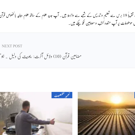
ڈاکٹر محمد عقیل سوشل سائنسز میں پی ایچ ڈی کرچکے ہیں۔ آپ تقریباً 19 برس سے تعلیم و تدریس کے شعبے سے وابستہ ہیں۔ آپ جدید علوم کے ساتھ علوم ِ دینیہ بالخصوص قرآ
ماجی موضوعات پر آپ متعدد کتب و مضامین لکھ چکے ہیں۔
NEXT POST
مضامین قرآن (10) دلائل آخرت: ربوبیت کی دلیل ۔ ابو یحییٰ
تعمیر شخصیت