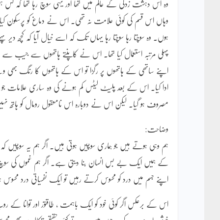
وہ اس دہشت زدگی کے عالم میں تھا اور یہی سوچ رہا تھا کہ کس ہ
وہاں اس قسم کی کوئی علامت نہ تھی۔ اس نے دماغ کو پرسکون کیا ا
ہوں۔ وہ سوچتا رہا سوچتا رہا یہاں تک کہ اسے خیال آیا کہ کچھ دیر 
پہلی مرتبہ استعمال کیا تھا۔ اس نے کاپنتے ہاتھوں سے جیب سے اس ر
اپنے ساتھی کے ہاتھوں پر رگڑا تو اس کے ہاتھوں کا رنگ بھی ویسے
ادا کیا۔ اس کے بعد پلیٹ لیٹس کم ہونے کی وہ ساری علامات جو وہ
مصروف ہو گیا۔ لیکن اس نے دوبارہ اس نامعقول رومال کو ہاتھ نہیں
وضاحت:
ہم وہی ہوتے ہیں جو ہماری سوچیں ہوتی ہیں۔ اگر ہم یہ سوچیں کہ
کے ہمیں ایک بے بس انسان بنا دیتی ہے۔ اگر ہم غموں کی سوچ کو خ
اپنے جسم میں درد کو محسوس کرتے رہیں تو ایک نفسیاتی درد محسو
اس کے برعکس اگر کوئی خود کو ایک باہمت ، طاقتور اور توانا کے 