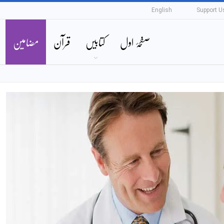
English
Support U
صفحۂ اول
کتابیں
قرآن
مضامین