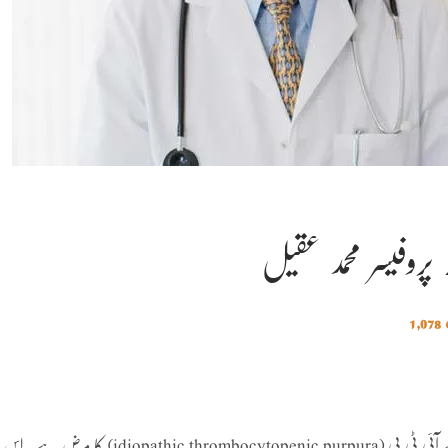
1,078
وہ جب ہسپتال میں داخل ہوا تو بون میرو کے ذریعے پتا چلا کہ اسے آئی ٹی پی (idiopathic thrombocytopenic purpura) کا مرض ہے۔ اس