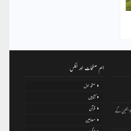
اہم صفحات اور لنکس
صفحۂ اول
کتابیں
و یحییٰ کے
قرآن
مضامین
میگزین