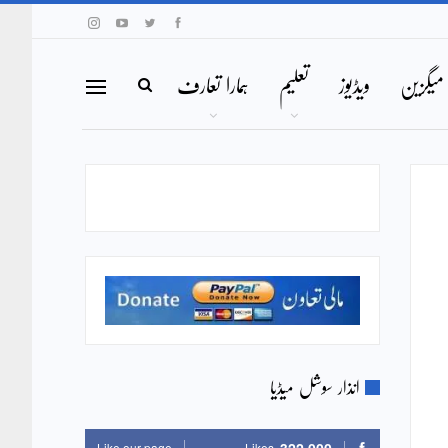
میگزین
ویڈیوز
تعلیم
ہمارا تعارف
انذار سوشل میڈیا
Like our page
Likes