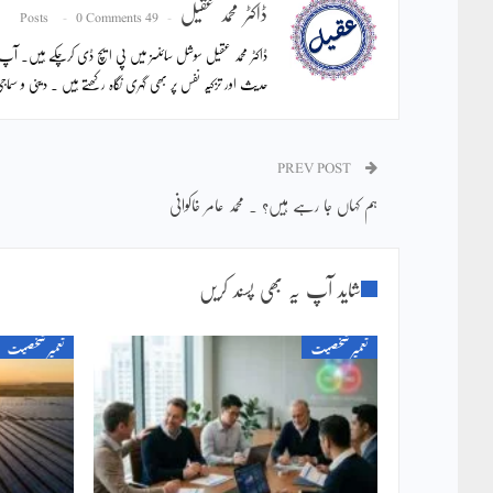
ڈاکٹر محمد عقیل
0 Comments
49 Posts
حدیث اور تزکیہ نفس پر بھی گہری نگاہ رکھتے ہیں ۔ دینی و س
PREV POST
ہم کہاں جا رہے ہیں؟ ۔ محمد عامر خاکوانی
شاید آپ یہ بھی پسند کریں
تعمیر شخصیت
تعمیر شخصیت