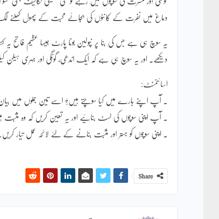
خوشی اور مسرت کی سوچوں میں رہے تو کئی حقیقی تکالیف بھی مح
دماغ میں نفرت کے کانٹوں کی بجائے محبت کے پھول کھلنے ل
یہ سوچ ہی ہے جس کی بنا پر نپولین بونا پارٹ جیسا عظیم فاتح یہ کہ
دیکھے۔ اور یہ سوچ ہی ہے کہ ایک اندھی، گونگی اور بہری ہیلن کیل
اسائنمنٹ:
۔ آپ اپنے بارے میں کیا سوچتے ہیں؟ اسے تین جملوں میں بیان
۔ آپ اپنی سوچوں کی لسٹ بنائیے اور یہ تعین کریں کہ وہ مثبت ہ
۔ اپنی سوچوں کو بہتر اور مثبت بنانے کے لئے لائحہ عمل تیار کریں۔
Share