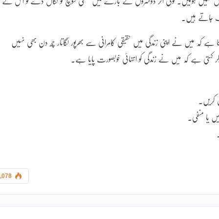
سوس نہیں ہوتیں۔ کوئی اگر دوسروں کے بارے میں منفی سوچ کو نکال دے تو اس کے
گ جاتے ہیں۔
تا ہے کہ میں نے اپنی زندگی میں حقیقی کامرانی سے بھرپور لگاتار چھ دن بھی نہیں
ر کہتی ہے کہ میں نے زندگی کو انتہائی خوبصورت پایا ہے۔
 کریں۔
یں یا منفی۔
,078