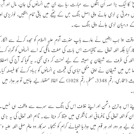
 کا ایک بڑا حصہ اُن جنگوں سے عبارت رہا ہے جن میں انسانوں کی جان، مال اور آبرو
دھرتی پر لڑی جانے والی اصل جنگ جس کے نتیجے میں باقی تمام جنگیں، خونریزی اور
طان کے درمیان لڑی جانے والی جنگ ہے۔
س وقت ہوا جب ابلیس نے ہمارے باپ حضرت آدم علیہ السلام کو سجدہ کرنے سے انکار ک
ر کیا بلکہ اللہ تعالیٰ سے تاقیامت اس بات کی مہلت مانگی کہ اسے انسانوں کو گمراہ کرن
ں اللہ کی طرف سے شیطان پر ہمیشہ کے لیے لعنت کر دی گئی۔ یہ گویا کہ آج کی اصطل
ا جس میں شیطان نے اپنی مکمل تباہی کی قیمت پر انسانوں کو برباد کرنے کا فیصلہ کیا۔
بدقسمتی سے شیطان کا یہ حملہ اتنا کامیاب رہا ہے کہ ایک صحیح حدیث (بخاری، رقم 3348، مسلم، رقم 1028) کے الفاظ مستعار لیے جائیں تو ہر ہزار میں
ں۔
یت اپنے اِس بدترین دشمن اور اپنے خلاف اِس کی جنگ سے سرے سے واقف ہی نہیں۔ 
ن کو اللہ تعالیٰ کی نافرمانی اور ناشکری میں مبتلا کر دیتا ہے۔ تاہم اللہ تعالیٰ کی یہ بڑی
دور اور ہر قوم میں ہزارہا انبیائے کرام کو بھیجا۔ سرکار دو عالم صلی اللہ علیہ وسل