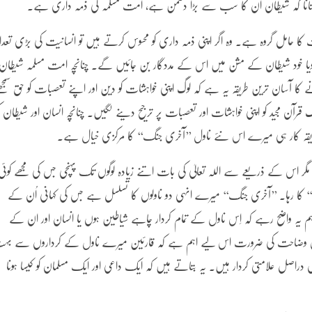
و یہ بتانا کہ شیطان ان کا سب سے بڑا دشمن ہے، امت مسلمہ کی ذمہ داری ہے۔
 حامل گروہ ہے۔ وہ اگر اپنی ذمہ داری کو محسوس کرتے ہیں تو انسانیت کی بڑی تعداد 
ویا خود شیطان کے مشن میں اس کے مددگار بن جائیں گے۔ چنانچہ امت مسلمہ شیطان 
آسان ترین طریقہ یہ ہے کہ لوگ اپنی خواہشات کو دین اور اپنے تعصبات کو حق سمجھن
ن مجید کو اپنی خواہشات اور تعصبات پر ترجیح دینے لگیں۔ چنانچہ انسان اور شیطان 
قہ کار ہی میرے اس نئے ناول ’’آخری جنگ‘‘ کا مرکزی خیال ہے۔
ا، مگر اس کے ذریعے سے اللہ تعالیٰ کی بات اتنے زیادہ لوگوں تک پہنچی جس کی مجھے کوئی
 کا رہا۔ ’’آخری جنگ‘‘ میرے انہی دو ناولوں کا تسلسل ہے جس کی کہانی اُن کے
اہم یہ واضح رہے کہ اِس ناول کے تمام کردار چاہے شیاطین ہوں یا انسان اور ان کے
 وضاحت کی ضرورت اس لیے اہم ہے کہ قارئین میرے ناول کے کرداروں سے بہ
ں دراصل علامتی کردار ہیں۔ یہ بتاتے ہیں کہ ایک داعی اور ایک مسلمان کو کیسا ہونا