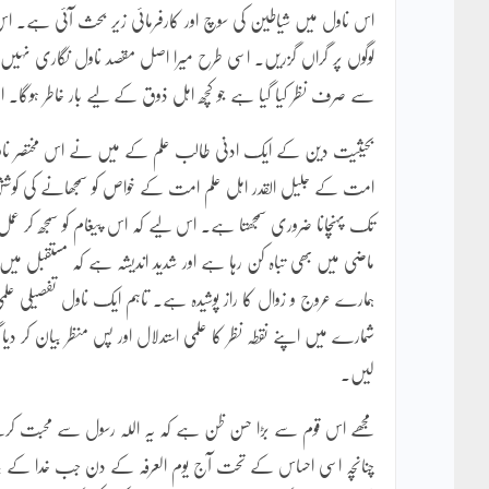
اس ناول میں شیاطین کی سوچ اور کارفرمائی زیر بحث آئی ہے۔ ا
لوگوں پر گراں گزریں۔ اسی طرح میرا اصل مقصد ناول نگاری نہیں ت
سے صرف نظر کیا گیا ہے جو کچھ اہل ذوق کے لیے بار خاطر ہوگا۔ ا
بحیثیت دین کے ایک ادنیٰ طالب علم کے میں نے اس مختصر ناول 
امت کے جلیل القدر اہل علم امت کے خواص کو سمجھانے کی کوشش
تک پہنچانا ضروری سمجھتا ہے۔ اس لیے کہ اس پیغام کو سمجھ کر عمل
ماضی میں بھی تباہ کن رہا ہے اور شدید اندیشہ ہے کہ مستقبل م
لیں۔
مجھے اس قوم سے بڑا حسن ظن ہے کہ یہ اللہ رسول سے محبت کرنے
چنانچہ اسی احساس کے تحت آج یوم العرفہ کے دن جب خدا کے بند