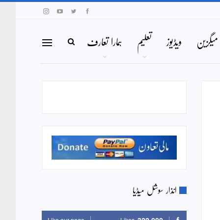
میگزین
ویڈیوز
تعلیم
ہمارا تعارف
انذار سوشل میڈیا
Like our page
Likes