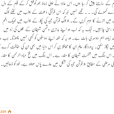
م کے سامنے پیش کر رہا ہوں۔ اس عاجز نے اپنی بساط بھر کوشش کر کے قوم کے دل پ
زے کھولے گی۔ ۔ ۔ مجھے نہیں خبر کہ اس قرآنی دعوت کے جواب میں کتنے لوگ
 اترنے کا عزم کریں گے۔ جو لوگ قرآن مجید کی پکار کے جواب میں لبیک الھم
 رہنی چاہییں۔ ایک یہ کہ اب وہ اپنے بدترین دشمن شیطان کے حملوں کی زد میں
 زیادہ اہم دوسری بات ہے۔ وہ یہ کہ اللہ اپنے دوستوں کو کبھی نہیں چھوڑتا۔ جب عا
یں بگاڑ سکتی۔ پروردگار عالم ان کا محافظ بن کر اس دنیا میں بھی ان کی حفاظت کرے گ
ا۔ اس جنگ میں شکست شیطان کا مقدر ہے۔ اس جنگ میں فتح عباد الرحمن کا مقدر
 کی مرضی کے مطابق جو قرآن مجید کی شکل میں ہمارے پاس موجود ہے، خود کو ڈھالیں۔
,029