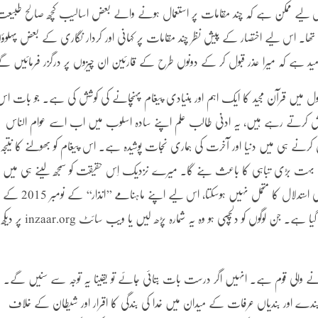
س لیے ممکن ہے کہ چند مقامات پر استعمال ہونے والے بعض اسالیب کچھ صالح طبیع
ھا۔ اس لیے اختصار کے پیش نظر چند مقامات پر کہانی اور کردار نگاری کے بعض پہلوؤ
مید ہے کہ میرا عذر قبول کر کے دونوں طرح کے قارئین ان چیزوں پر درگزر فرمائیں گ
میں قرآن مجید کا ایک اہم اور بنیادی پیغام پہنچانے کی کوشش کی ہے۔ جو بات اس
 کرتے رہے ہیں، یہ ادنیٰ طالب علم اپنے سادہ اسلوب میں اب اسے عوام الناس
 کرنے ہی میں دنیا اور آخرت کی ہماری نجات پوشیدہ ہے۔ اس پیغام کو بھولنے کا نتیجہ
یں بہت بڑی تباہی کا باعث بنے گا۔ میرے نزدیک اِس حقیقت کو سمجھ لینے ہی میں
ہمارے عروج و زوال کا راز پوشیدہ ہے۔ تاہم ایک ناول تفصیلی علمی استدلال کا متحمل نہیں ہوسکتا، اس لیے اپنے ماہنامے ’’انذار‘‘ کے نومبر 2015 کے
شمارے میں اپنے نقطہ نظر کا علمی استدلال اور پس منظر بیان کر دیا گیا ہے۔ جن لوگوں کو دلچسپی ہو وہ یہ شمارہ پڑھ لیں یا ویب سائٹ inzaar.org پر دیکھ
 والی قوم ہے۔ انہیں اگر درست بات بتائی جائے تو یقینا یہ توجہ سے سنیں گے۔
ے اور بندیاں عرفات کے میدان میں خدا کی بندگی کا اقرار اور شیطان کے خلاف