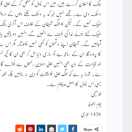
جنگ کا اعلان کر رہے ہیں، میں اس ناول کو مکمل کر کے اپنی قو
دستک دی ہے۔ مجھے نہیں خبر کہ یہ دستک کتنے دلوں کے دروا
لبیک کہیں گے۔ لیکن جو لوگ شیطان کے خلاف اس آخری جنگ میں
لبیک کہتے ہوئے خدا کی طرف سے اٹھیں گے، انہیں دو باتیں یاد
آجائیں گے۔ شیطان اپنے دشمنوں کو کبھی نہیں چھوڑتا۔ مگر اس سے
کا پروردگار ان کے ساتھ ہے تو ساری دنیا مل کر بھی ان کا کچھ نہ
اور قیامت کے دن بھی انہیں اپنی بہترین رحمتوں سے نوازے گ
ہے۔ شرط یہ ہے کہ لوگ اپنی خواہشات کو دین نہ بنائیں بلکہ اللہ
یہی اس ناول کا اصل پیغام ہے۔
ابو یحییٰ
یوم العرفہ
1436 ہجری
Share