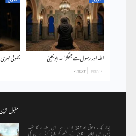
اللہ اور رسول سے جھگڑا ۔ ابویحییٰ
بھولی بسری د
NEXT
PREV
مقبول ترین
انذار ایک دعوتی اور تربیتی ادارہ ہے۔ اس ادارے کا مقصد
لوگوں میں ایمان واخلاق کے شعور کو راسخ کرنا اور ان کی