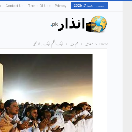
جمعہ, اگست 7, 2026
s
Contact Us
Terms Of Use
Privacy
Home
مضامین
فہم دین
لبیک اللھم لبیک ۔ ابو یحییٰ