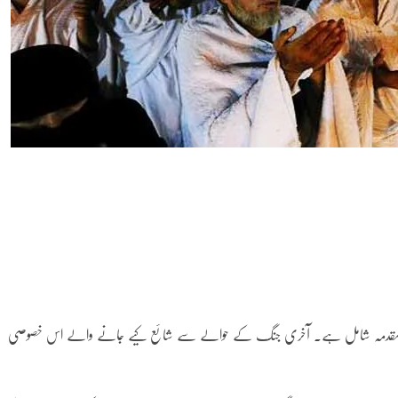
بطور مقدمہ شامل ہے۔ آخری جنگ کے حوالے سے شائع کیے جانے والے اس خصوصی