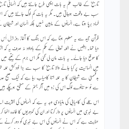
تاریخ کے طالب علم یہ بات اچھی طرح جانتے ہیں کہ انسانی تاریخ
سب بے وقعت ہوجاتی ہیں۔ مگر یہ بات کم لوگ جانتے ہیں کہ اس 
فساد برپا ہوتا ہے، انسانوں کے مابین نہیں بلکہ انسان اور شی
قرآن مجید سے یہ معلوم ہوتا ہے کہ اس جنگ کا آغاز روزِ ازل اُ
دیا تھا۔ ابلیس نے اللہ تعالیٰ کے حکم کے باوجود نہ صرف یہ کہ انکا
کا موقع دیا جائے۔ یہ بات مان لی گئی مگر اس جرم کے نتیجے می
میں انسانیت پر کیا جانے والا تاریخ کا سب سے بڑا خود کش حملہ تھ
سے نو سو ننانوے لوگ اس کی زد میں آکر جہنم کے مستحق ہوچکے ہی
اس حملے کی کامیابی کی بنیادی وجہ یہ ہے کہ انسانوں کی اکثر
بے خبری میں انسانوں پر وار کرتا اور ان کی کمزوریوں کا فائدہ اٹھا کر ا
عنایت ہے کہ اس نے انسانوں کی اس بے خبری کو دور کرنے کے لیے ہر 