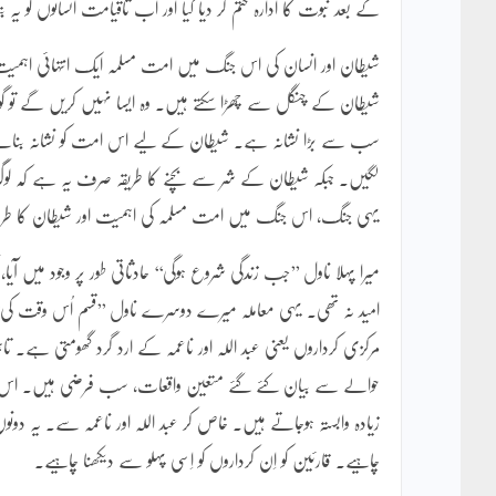
کے بعد نبوت کا ادارہ ختم کر دیا گیا اور اب تاقیامت انسانوں ک
شیطان اور انسان کی اس جنگ میں امت مسلمہ ایک انتہائی اہمیت کا
شیطان کے چنگل سے چھڑا سکتے ہیں۔ وہ ایسا نہیں کریں گے تو گ
سب سے بڑا نشانہ ہے۔ شیطان کے لیے اس امت کو نشانہ بنانے کا 
لگیں۔ جبکہ شیطان کے شر سے بچنے کا طریقہ صرف یہ ہے کہ لوگ قرآ
یہی جنگ، اس جنگ میں امت مسلمہ کی اہمیت اور شیطان کا طری
میرا پہلا ناول ’’جب زندگی شروع ہوگی‘‘ حادثاتی طور پر وجود میں آی
امید نہ تھی۔ یہی معاملہ میرے دوسرے ناول ’’قسم اُس وقت کی‘‘
مرکزی کرداروں یعنی عبد اللہ اور ناعمہ کے ارد گرد گھومتی ہے۔ ت
حوالے سے بیان کئے گئے متعین واقعات، سب فرضی ہیں۔ اس
زیادہ وابستہ ہوجاتے ہیں۔ خاص کر عبد اللہ اور ناعمہ سے۔ یہ دونو
چاہیے۔ قارئین کو اِن کرداروں کو اِسی پہلو سے دیکھنا چاہیے۔