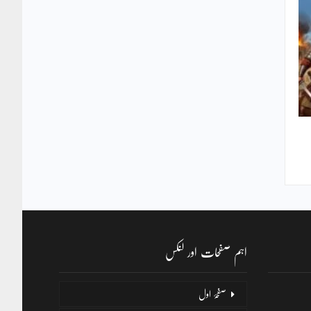
اہم صفحات اور لنکس
صفحۂ اول