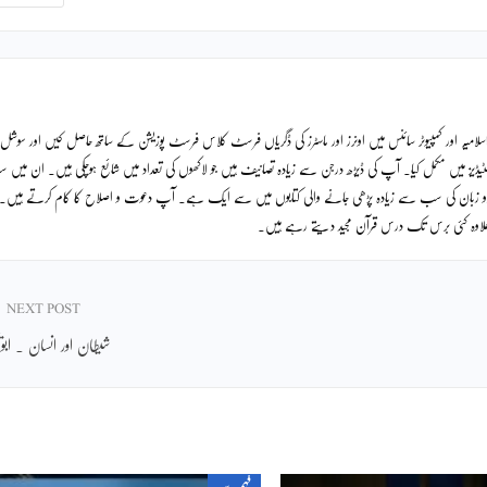
لامیہ اور کمپیوٹر سائنس میں اونرز اور ماسٹرز کی ڈگریاں فرسٹ کلاس فرسٹ پوزیشن کے ساتھ حاصل کیں اور سوشل
ٹیڈیز میں مکمل کیا۔ آپ کی ڈیڑھ درجن سے زیادہ تصانیف ہیں جو لاکھوں کی تعداد میں شائع ہوچکی ہیں۔ ان میں
دو زبان کی سب سے زیادہ پڑھی جانے والی کتابوں میں سے ایک ہے۔ آپ دعوت و اصلاح کا کام کرتے ہیں۔
ے علاوہ کئی برس تک درس قرآن مجید دیتے رہے ہیں۔
NEXT POST
شیطان اور انسان ۔ ابویح
فہم دین