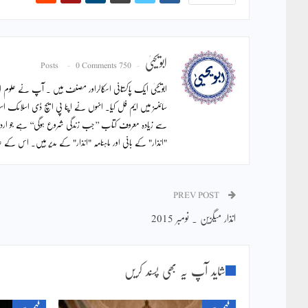
ابویحییٰ
0 Comments
750 Posts
ابویحییٰ ایک پاکستانی اسکالراور مصنف ہیں ۔ آپ نے علوم اس
سائنسز میں ایم فل کیا۔ انہوں نے اپنا پی ایچ ڈی اسلامک اس
سے زیادہ معروف کتاب ’’جب زندگی شروع ہوگی‘‘ ہے جو ار
"انذار" کے بانی اور ماہنامہ "انذار" کے مدیر ہیں۔ اس ک
PREV POST
انذار میگزین ۔ نومبر 2015
شاید آپ یہ بھی پسند کریں
فہم دین
فہم دین