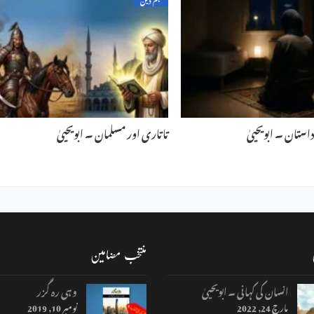
استان ۔ ابویحییٰ
تاتاری اور مسلمان ۔ ابویحییٰ
منتخب مضامین
انسان کی کہانی ۔ ابویحییٰ
وہی رہ گزر
مارچ 24, 2022
نومبر 10, 2019