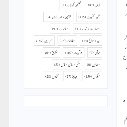
ایمان
(87)
تعلیمی کورس
(11)
تعمیر شخصیت
(115)
خواتین و خانہ داری
(34)
سلسلہ روز و شب
(11)
سماجیات
(97)
ر
سیر و سوانح
(14)
عبادات
(78)
فہم دین
(189)
ے
قرآن
(2)
قرآنیات
(107)
متفرق
(64)
اح
مضامین
(0)
ملکی و عالمی مسائل
(53)
میگزین
(159)
ویڈیوز
(27)
کتابیں
(28)
وہ
م