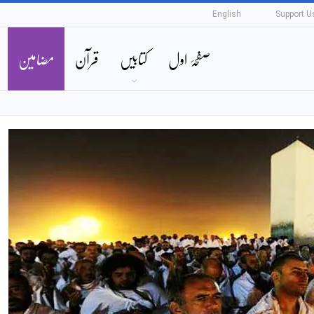
English
Support U
صفحۂ اول
کتابیں
قرآن
مضامین