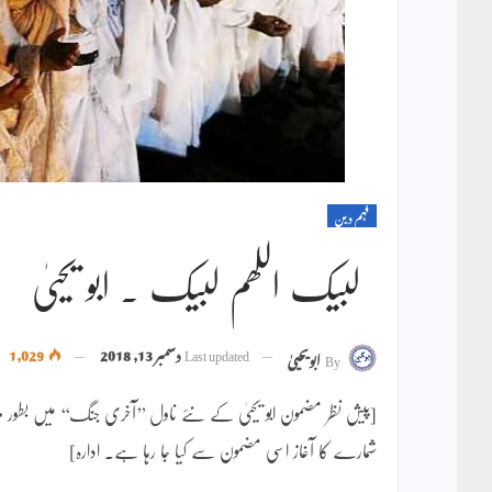
فہم دین
لبیک اللھم لبیک ۔ ابو یحییٰ
Last updated
دسمبر 13, 2018
1,029
By
ابویحییٰ
[پیش نظر مضمون ابو یحییٰ کے نئے ناول ’’آخری جنگ‘‘ میں 
شمارے کا آغاز اسی مضمون سے کیا جا رہا ہے۔ ادارہ]