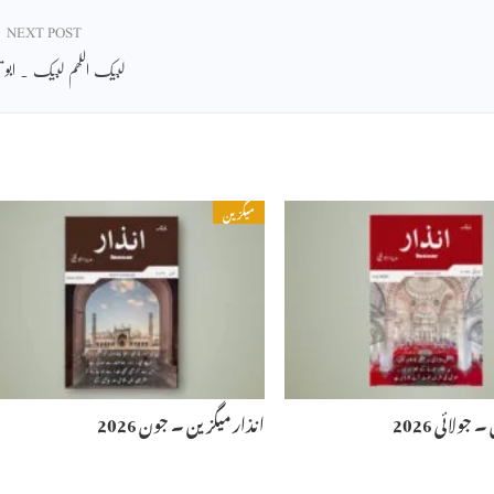
NEXT POST
لبیک اللھم لبیک ۔ ابو یح
میگزین
جولائی 2026
انذار میگزین ۔ جون 2026