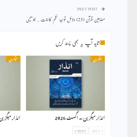
PREV POST
مضامین قرآن (23) دلائل توحید: نظم کائنات ۔ ابو یحییٰ
شاید آپ یہ بھی پسند کریں
میگزین
میگزین
انذار میگزین ۔ اگست 2026
انذار میگزین ۔ 
NEXT
PREV