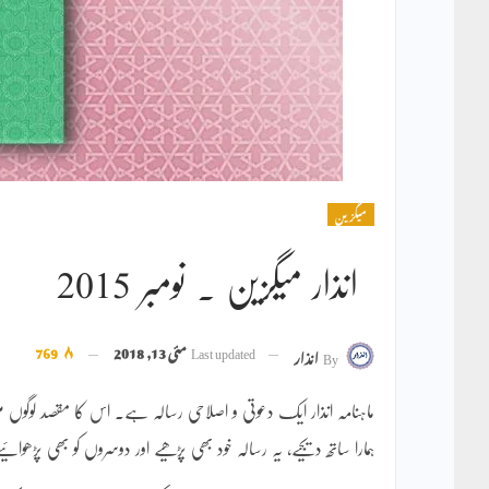
میگزین
انذار میگزین ۔ نومبر 2015
Last updated
مئی 13, 2018
769
By
انذار
ماہنامہ انذار ایک دعوتی و اصلاحی رسالہ ہے۔ اس کا مقصد لوگو
ہمارا ساتھ دیجیے، یہ رسالہ خود بھی پڑھیے اور دوسروں کو بھی پڑھوائی