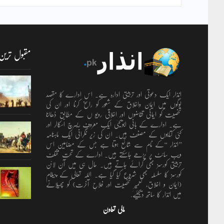
مقبول ترین
انذار ایک دعوتی اور تربیتی ادارہ ہے۔ اس ادارے کا مقصد
لوگوں میں ایمان واخلاق کے شعور کو راسخ کرنا اور ان کی
شخصیت کو ایمانی تقاضوں اور اخلاقی رویو ں کے مطابق ڈھالنا
ہے۔ ادارے کے بانی ابویحییٰ ایک معروف ریسرچ اسکالر اور
کئی کتابوں کے مصنف ہیں۔ ان کی زیر نگرانی ایک ماہنامہ
’’انذار ‘‘کے نام سے شائع ہوتا ہے جس کے مضامین اس
ویب سائٹ پر پڑھے جاسکتے ہیں۔ ادارے کے تحت مختلف
تربیتی کورسز بھی کرائے جاتے ہیں۔ حال ہی میں آن لائن
کورسز کا سلسلہ بھی شروع کیا گیا ہے۔ اللہ تعالٰی کے پیغام
(ایمان و اخلاق، تعمیرِ شخصیت اور فلاحِ آخرت) کو پھیلانے
میں انذار کا ساتھ دیجئیے.
مالی تعاون