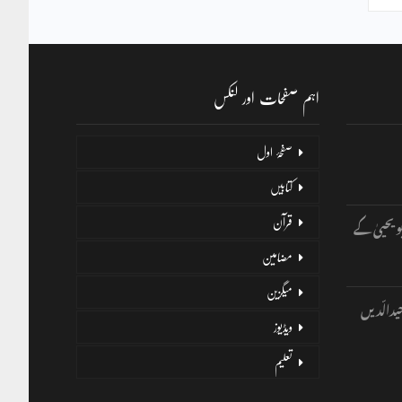
اہم صفحات اور لنکس
صفحۂ اول
کتابیں
و یحییٰ کے
قرآن
مضامین
میگزین
یدالّدیں
ویڈیوز
تعلیم