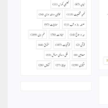
ایمان
(87)
تعلیمی کورس
(11)
تعمیر شخصیت
(115)
خواتین و خانہ داری
(34)
سلسلہ روز و شب
(11)
سماجیات
(97)
سیر و سوانح
(14)
عبادات
(78)
فہم دین
(189)
قرآن
(2)
قرآنیات
(107)
متفرق
(64)
مضامین
(0)
ملکی و عالمی مسائل
(53)
میگزین
(159)
ویڈیوز
(27)
کتابیں
(28)