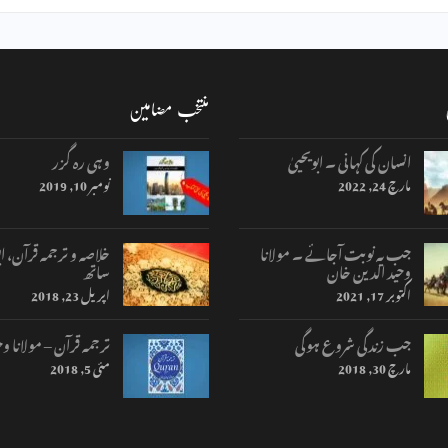
منتخب مضامین
انسان کی کہانی ۔ ابویحییٰ
وہی رہ گزر
مارچ 24, 2022
نومبر 10, 2019
جب یہ نوبت آجائے ۔ مولانا
خلاصہ و ترجمہ قرآن، اب
وحید الدین خان
ساتھ
اکتوبر 17, 2021
اپریل 23, 2018
جب زندگی شروع ہوگی
ترجمہ قرآن – مولانا وح
مارچ 30, 2018
مئی 5, 2018