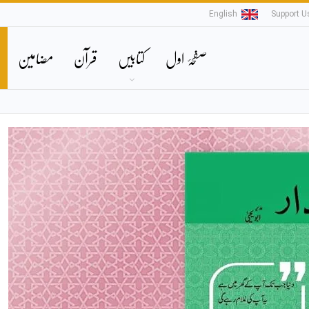
English
Support U
صفحۂ اول
کتابیں
قرآن
مضامین