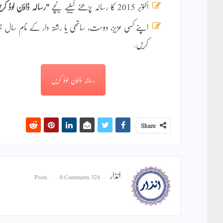
اکتوبر 2015 کا رسالہ پڑھنے کیلیے نیچے
"رسالہ ڈاؤن لوڈ کر
اپنے کسی عزیز، دوست، ساتھی یا رشتہ دار کے نام سال
کریں.
رسالہ ڈاؤن لوڈ کریں
Share
انذار
0 Comments
324 Posts