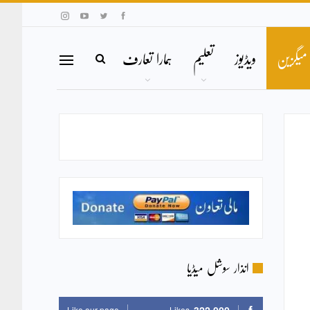
میگزین
ویڈیوز
تعلیم
ہمارا تعارف
انذار سوشل میڈیا
Like our page
Likes