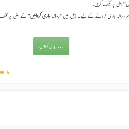
یں”
بٹن پر کلک کریں.
 بھر رسالہ جاری کروانے کے لیے۔ ذیل میں
"رسالہ جاری کروائیں”
کے بٹن پر کلک
رسالہ جاری کروائیں
769