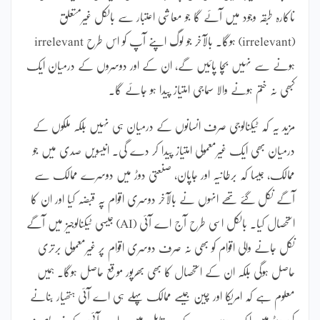
ناکارہ طبقہ وجود میں آئے گا جو معاشی اعتبار سے بالکل غیرمتعلق
(irrelevant) ہوگا۔ بالآخر جو لوگ اپنے آپ کو اس طرح irrelevant
ہونے سے نہیں بچا پائیں گے، ان کے اور دوسروں کے درمیان ایک
کبھی نہ ختم ہونے والا سماجی امتیاز پیدا ہو جائے گا۔
مزید یہ کہ ٹیکنالوجی صرف انسانوں کے درمیان ہی نہیں بلکہ ملکوں کے
درمیان بھی ایک غیرمعمولی امتیاز پیدا کر دے گی۔ انیسویں صدی میں جو
ممالک، جیسا کہ برطانیہ اور جاپان، صنعتی دوڑ میں دوسرے ممالک سے
آگے نکل گئے تھے انہوں نے بالآخر دوسری اقوام پہ قبضہ کیا اور ان کا
استحصال کیا۔ بالکل اسی طرح آج اے آئی (AI) جیسی ٹیکنالوجیز میں آگے
نکل جانے والی اقوام کو بھی نہ صرف دوسری اقوام پر غیرمعمولی برتری
حاصل ہوگی بلکہ ان کے استحصال کا بھی بھرپور موقع حاصل ہوگا۔ ہمیں
معلوم ہے کہ امریکا اور چین جیسے ممالک پہلے ہی اے آئی ہتھیار بنانے
کی دوڑ میں ایک دوسرے کے مدمقابل ہیں۔ اے آئی کے ذریعے چند