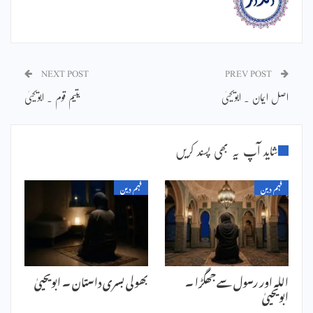
NEXT POST
PREV POST
اصل ایمان ۔ ابویحییٰ
یتیم قوم ۔ ابویحییٰ
شاید آپ یہ بھی پسند کریں
فہم دین
فہم دین
اللہ اور رسول سے جھگڑا ۔
بھولی بسری داستان ۔ ابویحییٰ
ابویحییٰ