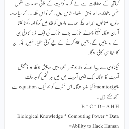
کرپشن کے معاملات سے لے کر ہر نوعیت کے ذاتی معاملات بشمول
جنسی رجحانات اور ذہنی استعداد شامل ہوں گے تو اس ملک کے سیاست
دانوں، صحافیوں، ججز اور دیگر عہدے داروں کو قابو میں کرنا اور رکھنا کتنا
آسان ہوگا۔ نتیجتاً چھوٹے ممالک بڑے ممالک کی ایک ڈیٹا کالونی بن
کے رہ جائیں گے، جنہیں قابو کرنے کے لیے کوئی ہتھیار نہیں، بلکہ ان
کا ڈیٹا ہی کافی ہوگا۔
ٹیکنالوجی سے پیدا ہونے والا جو تیسرا خطرہ ہمیں درپیش ہوگا، وہ ڈیجیٹل
آمریت کا ہوگا۔ ایک ایسی آمریت جس میں ہر شخص کو ہر وقت
مانیٹر(monitor) کیا جارہا ہوگا۔ اس خطرے کو ہم ایک equation سے
سمجھ سکتے ہیں۔
B * C * D = A H H
Biological Knowledge * Computing Power * Data
=Ability to Hack Human