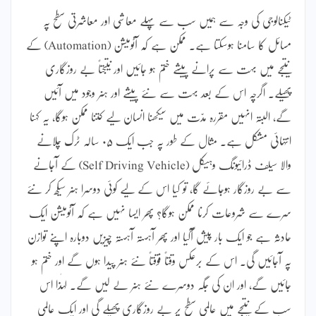
ٹیکنالوجی کی وجہ سے ہمیں سب سے پہلے معاشی اور معاشرتی سطح پہ
مسائل کا سامنا ہوسکتا ہے۔ ممکن ہے کہ آٹومیشن (Automation) کے
نتیجے میں بہت سے پرانے پیشے ختم ہو جائیں اور نتیجتاً بے روزگاری
پھیلے۔ اگرچہ اس کے بعد بہت سے نئے پیشے اور ہنر وجود میں آئیں
گے، البتہ انہیں مقررہ مدّت میں سیکھنا انسان لیے کتنا ممکن ہوگا، یہ کہنا
انتہائی مشکل ہے۔ مثال کے طور پہ جب ایک ۰۵ سالہ ٹرک چلانے
والا سیلف ڈرائیونگ وہیکل (Self Driving Vehicle) کے آجانے
سے بے روزگار ہوجائے گا، تو کیا اس کے لیے کوئی دوسرا ہنر سیکھ کر نئے
سرے سے شروعات کرنا ممکن ہوگا؟ پھر ایسا نہیں ہے کہ آٹومیشن ایک
حادثہ ہے جو ایک بار پیش آگیا اور پھر آہستہ آہستہ چیزیں دوبارہ اپنے توازن
پہ آجائیں گی۔ اس کے برعکس وقتاً فوقتاً نئے ہنر پیدا ہوں گے اور ختم ہو
جائیں گے، اور ان کی جگہ دوسرے نئے ہنر لے لیں گے۔ لہٰذا اس
سب کے نتیجے میں عالمی سطح پر بے روزگاری پھیلے گی اور ایک عالمی