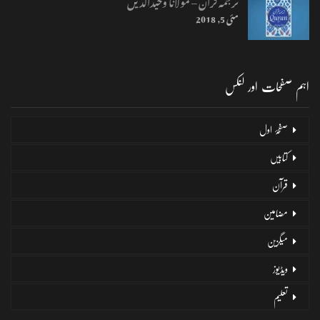
ترجمہ قرآن – مولانا وحیدالّدیں
مئی 5, 2018
اہم صفحات اور لنکس
صفحۂ اول
کتابیں
قرآن
مضامین
میگزین
ویڈیوز
تعلیم