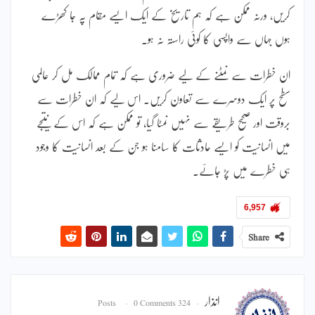
کریں، ورنہ ممکن ہے کہ ہم تاریخ کے ایک ایسے مقام پہ جا کھڑے
ہوں جہاں سے واپسی کا کوئی راستہ نہ ہو۔
ان خطرات سے نمٹنے کے لیے ضروری ہے کہ تمام ممالک مل کر عالمی
سطح پر ایک دوسرے سے تعاون کریں۔ اس لیے کہ ان خطرات سے
بروقت اور صحیح طریقے سے نہیں نمٹا گیا، تو ممکن ہے کہ اس کے نتیجے
میں انسانیت کو ایسے حادثات کا سامنا ہو جن کے بعد انسانیت کا وجود
ہی خطرے میں پڑ جائے۔
6,957
Share
انذار
0 Comments
324 Posts