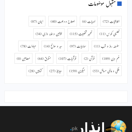
مقبول موضوعات
اخلاقیات
(72)
ادبیات
(6)
اصلاح و دعوت
(40)
ایمان
(87)
تعلیمی کورس
(11)
تعمیر شخصیت
(115)
خواتین و خانہ داری
(34)
سلسلہ روز و شب
(11)
سماجیات
(97)
سیر و سوانح
(14)
عبادات
(78)
فہم دین
(189)
قرآن
(2)
قرآنیات
(107)
متفرق
(64)
مضامین
(0)
ملکی و عالمی مسائل
(53)
میگزین
(159)
ویڈیوز
(27)
کتابیں
(28)