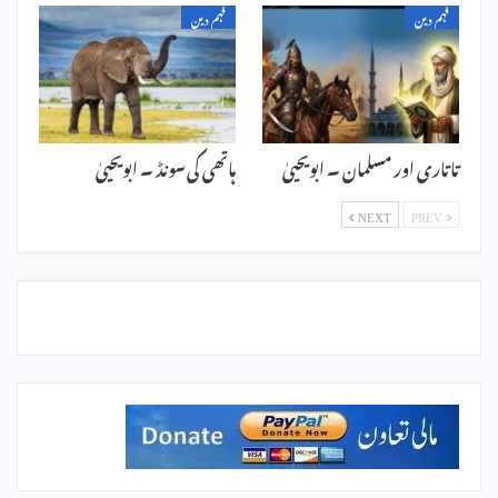
فہم دین
فہم دین
تاتاری اور مسلمان ۔ ابویحییٰ
ہاتھی کی سونڈ ۔ ابویحییٰ
NEXT
PREV