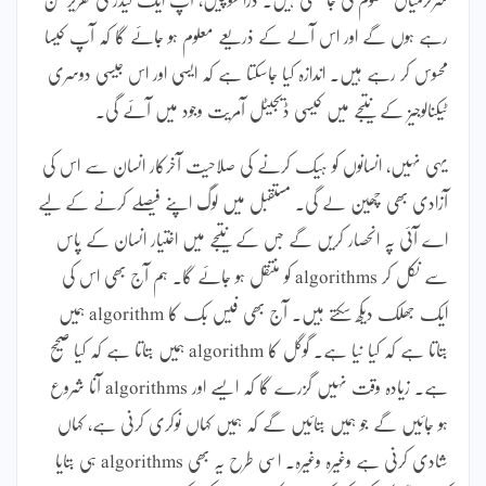
رہے ہوں گے اور اس آلے کے ذریعے معلوم ہو جائے گا کہ آپ کیسا
محسوس کر رہے ہیں۔ اندازہ کیا جاسکتا ہے کہ ایسی اور اس جیسی دوسری
ٹیکنالوجیز کے نتیجے میں کیسی ڈیجیٹل آمریت وجود میں آئے گی۔
یہی نہیں، انسانوں کو ہیک کرنے کی صلاحیت آخرکار انسان سے اس کی
آزادی بھی چھین لے گی۔ مستقبل میں لوگ اپنے فیصلے کرنے کے لیے
اے آئی پہ انحصار کریں گے جس کے نتیجے میں اختیار انسان کے پاس
سے نکل کر algorithms کو منتقل ہو جائے گا۔ ہم آج بھی اس کی
ایک جھلک دیکھ سکتے ہیں۔ آج بھی فیس بک کا algorithm ہمیں
بتاتا ہے کہ کیا نیا ہے۔ گوگل کا algorithm ہمیں بتاتا ہے کہ کیا صحیح
ہے۔ زیادہ وقت نہیں گزرے گا کہ ایسے اور algorithms آنا شروع
ہو جائیں گے جو ہمیں بتائیں گے کہ ہمیں کہاں نوکری کرنی ہے، کہاں
شادی کرنی ہے وغیرہ وغیرہ۔ اسی طرح یہ بھی algorithms ہی بتایا