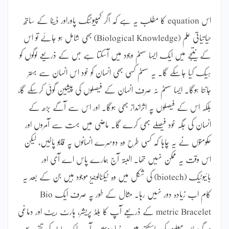
اس equation کا مطلب یہ ہے کہ اگر کمپیوٹنگ پاوراور ڈیٹا کے ساتھ
حیاتیاتی علم (Biological Knowledge) بھی شامل ہو جائے تو اس
کے نتیجے میں ایک ایسا سسٹم وجود میں آسکتا ہے جس کے ذریعے لوگوں کو
ہیک کیا جاسکے گا۔ یہ سسٹم کسی بھی انسان کو خود اس انسان سے بہتر
جانتا ہوگا۔ ایسا سسٹم نہ صرف انسان کے فیصلوں کی پیشین گوئی کرسکے گا،
بلکہ اس کے فیصلوں پہ اثرانداز بھی ہوگا۔ اور اس سے آگے بڑھ کے
انسان کی جگہ خود فیصلے بھی کرے گا۔ ماضی میں بہت سے آمروں اور
حکومتوں نے یہ چاہا کہ کسی طرح وہ دوسرے انسانوں پہ قابو پالیں، لیکن
اس وقت یہ ممکن نہیں تھا۔ البتہ آج ہمارے پاس اے آی اور
بائیوٹیک (biotech) کی شکل میں وہ ٹیکنالوجیز موجود ہیں جن کے بعد یہ
کام اب زیادہ دور نہیں رہا۔ مثال کے طور پہ صرف ایک Bio
metric Bracelet کے ذریعے آپ کا بلڈ پریشر، ہارٹ ریٹ اور دماغی
سرگرمیاں معلوم کی جاسکتی ہیں۔ ذرا سوچیں، آپ ایک لیڈر کی تقریر سن