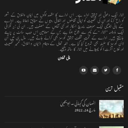
انذار ایک دعوتی اور تربیتی ادارہ ہے۔ اس ادارے کا مقصد لوگوں میں ایمان واخلاق کے شعور
کو راسخ کرنا اور ان کی شخصیت کو ایمانی تقاضوں اور اخلاقی رویو ں کے مطابق ڈھالنا ہے۔ ادارے
کے بانی ابویحییٰ ایک معروف ریسرچ اسکالر اور کئی کتابوں کے مصنف ہیں۔ ان کی زیر نگرانی
ایک ماہنامہ ’’انذار ‘‘کے نام سے شائع ہوتا ہے جس کے مضامین اس ویب سائٹ پر پڑھے
جاسکتے ہیں۔ ادارے کے تحت مختلف تربیتی کورسز بھی کرائے جاتے ہیں۔ حال ہی میں آن
لائن کورسز کا سلسلہ بھی شروع کیا گیا ہے۔ اللہ تعالٰی کے پیغام (ایمان و اخلاق، تعمیرِ شخصیت
اور فلاحِ آخرت) کو پھیلانے میں انذار کا ساتھ دیجئیے.
مالی تعاون
مقبول ترین
انسان کی کہانی ۔ ابویحییٰ
مارچ 24, 2022