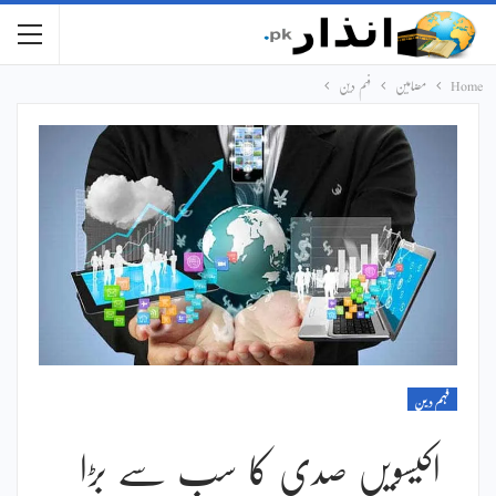
Home
مضامین
فہم دین
فہم دین
اکیسویں صدی کا سب سے بڑا