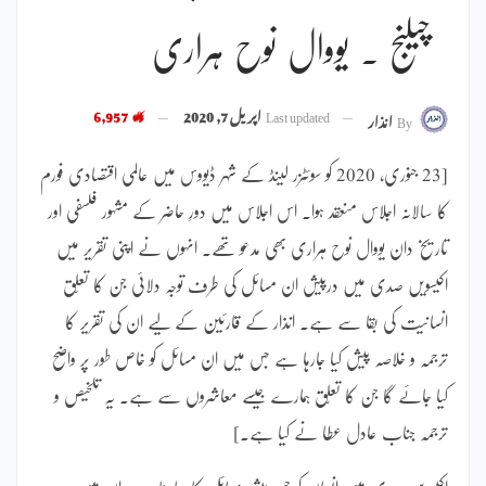
چیلنج ۔ یووال نوح ہراری
Last updated
اپریل 7, 2020
6,957
By
انذار
[23 جنوری، 2020 کو سوئٹزر لینڈ کے شہر ڈیووس میں عالمی اقتصادی فورم
کا سالانہ اجلاس منعقد ہوا۔ اس اجلاس میں دورِ حاضر کے مشہور فلسفی اور
تاریخ دان یووال نوح ہراری بھی مدعو تھے۔ انہوں نے اپنی تقریر میں
اکیسویں صدی میں درپیش ان مسائل کی طرف توجہ دلائی جن کا تعلّق
انسانیت کی بقا سے ہے۔ انذار کے قارئین کے لیے ان کی تقریر کا
ترجمہ و خلاصہ پیش کیا جارہا ہے جس میں ان مسائل کو خاص طور پر واضح
کیا جائے گا جن کا تعلّق ہمارے جیسے معاشروں سے ہے۔ یہ تلخیص و
ترجمہ جناب عادل عطا نے کیا ہے۔]