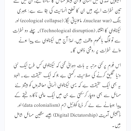
اکیسویں صدی میں انسان کو جن بیشتر مسائل کا سامنا ہے، ان میں سے
تین خطرات ایسے ہیں جن کا تعلّق انسانیت کی بقا سے ہے: جوہری
جنگ (nuclear war)، ماحولیاتی بگاڑ (ecological collapse) اور
ٹیکنالوجی کا انتشار (Technological disruption)۔ پہلے دو خطرات
سے تو لوگ بالعموم واقف ہیں، لہٰذا آج میں ٹیکنالوجی سے پیدا ہونے
والے خطرات پر روشنی ڈالوں گا۔
اس فورم پر کئی مرتبہ یہ بات دہرائی گئی کہ ٹیکنالوجی کس طرح ایک نئی
دنیا تخلیق کرنے کی صلاحیت رکھتی ہے جو کہ ایک حقیقت ہے۔ البتہ
یہ بھی ایک حقیقت ہے کہ یہی ٹیکنالوجی انسانی معاشروں کو بیشتر نئے
مسائل سے بھی دوچار کرسکتی ہے جن میں ایک عالمی ناکارہ طبقے کے
پیدا ہوجانے سے لے کر ڈیٹا کولونیل ازم (data colonialism) اور
ڈیجیٹل آمریت (Digital Dictatorship) جیسے سنگین مسائل شامل
ہیں۔