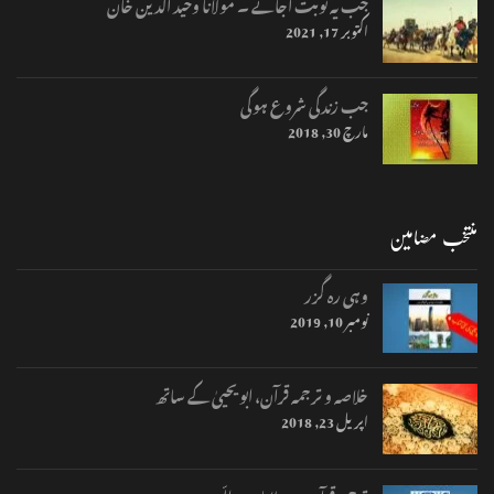
جب یہ نوبت آجائے ۔ مولانا وحید الدین خان
اکتوبر 17, 2021
جب زندگی شروع ہوگی
مارچ 30, 2018
منتخب مضامین
وہی رہ گزر
نومبر 10, 2019
خلاصہ و ترجمہ قرآن، ابو یحییٰ کے ساتھ
اپریل 23, 2018