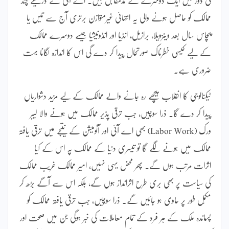
ممالک کو حاصل ہونے والی یہ انتہائی غیرمتوازن برتری آج سے تیس یا
پچاس سال بعد وینزویلا، برازیل، انڈیا اور انڈونیشیا جیسے دوسرے ممالک
کے لیے کیسی خطرناک صورتحال پیدا کر دے گی اس کا اندازہ لگانا بہت
ضروری ہے۔
ٹیکنالوجی کا انقلاب پیچھے رہ جانے والے ممالک کے لیے مزید دشواریاں
پیدا کر دے گا۔ ذرا سوچیں، جب ترقی پذیر ممالک میں ہونے والا لیبر
ورک (Labor Work) بھی اے آئی اور آٹومیشن کے نتیجے میں ترقی یافتہ
ممالک میں ہونے لگے گا تو تیسری دنیا کے ممالک پہ اس کے کیا
اثرات مرتب ہوں گے۔ پھر محض یہی نہیں، امیر ممالک غریب ممالک
کی سیاست پر بھی بری طرح اثرانداز ہوں گے، بلکہ اس سے آگے بڑھ کر
مکمّل طور پر حاوی ہو جائیں گے۔ ذرا سوچیں، جب ترقی یافتہ ممالک کو
پسماندہ ملک کے ہر فرد کے تمام معاملات کی خبر ہوگی جن میں صحت اور