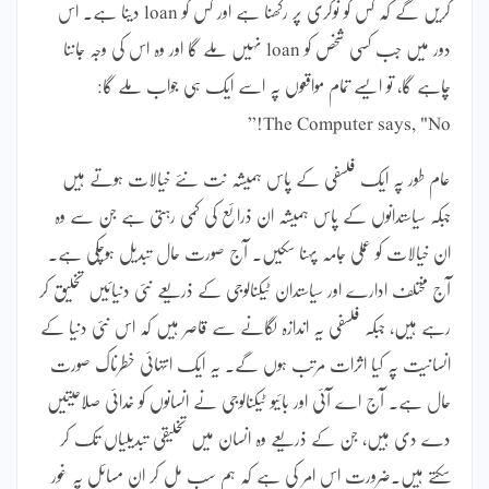
کریں گے کہ کس کو نوکری پر رکھنا ہے اور کس کو loan دینا ہے۔ اس
دور میں جب کسی شخص کو loan نہیں ملے گا اور وہ اس کی وجہ جاننا
چاہے گا، تو ایسے تمام مواقعوں پہ اسے ایک ہی جواب ملے گا:
The Computer says, "No!”
عام طور پہ ایک فلسفی کے پاس ہمیشہ نت نئے خیالات ہوتے ہیں
جبکہ سیاستدانوں کے پاس ہمیشہ ان ذرائع کی کمی رہتی ہے جن سے وہ
ان خیالات کو عملی جامہ پہنا سکیں۔ آج صورت حال تبدیل ہوچکی ہے۔
آج مختلف ادارے اور سیاستدان ٹیکنالوجی کے ذریعے نئی دنیائیں تخلیق کر
رہے ہیں، جبکہ فلسفی یہ اندازہ لگانے سے قاصر ہیں کہ اس نئی دنیا کے
انسانیت پہ کیا اثرات مرتب ہوں گے۔ یہ ایک انتہائی خطرناک صورت
حال ہے۔ آج اے آئی اور بائیو ٹیکنالوجی نے انسانوں کو خدائی صلاحیتیں
دے دی ہیں، جن کے ذریعے وہ انسان میں تخلیقی تبدیلیاں تک کر
سکتے ہیں۔ضرورت اس امر کی ہے کہ ہم سب مل کر ان مسائل پہ غور