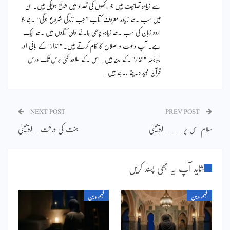
سے زیادہ تصانیف ہیں جو لاکھوں کی تعداد میں شائع ہوچکی ہیں۔ ان
میں سب سے زیادہ معروف کتاب ’’جب زندگی شروع ہوگی‘‘ ہے جو
اردو زبان کی سب سے زیادہ پڑھی جانے والی کتابوں میں سے ایک
ہے۔ آپ دعوت و اصلاح کا کام کرتے ہیں۔ "انذار" کے بانی اور
ماہنامہ "انذار" کے مدیر ہیں۔ اس کے علاوہ کئی برس تک درس
قرآن مجید دیتے رہے ہیں۔
NEXT POST
PREV POST
سلام اس پر۔۔۔ ۔ ابویحییٰ
جنت کی وراثت ۔ ابویحییٰ
شاید آپ یہ بھی پسند کریں
فہم دین
فہم دین