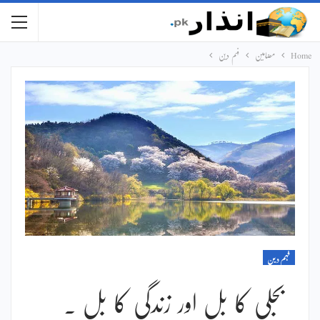
Home
مضامین
فہم دین
فہم دین
بجلی کا بل اور زندگی کا بل ۔