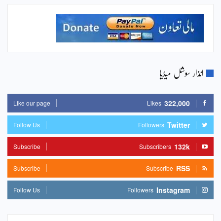
انذار سوشل میڈیا
322,000
Like our page
Likes
Twitter
Follow Us
Followers
132k
Subscribe
Subscribers
RSS
Subscribe
Subscribe
Instagram
Follow Us
Followers