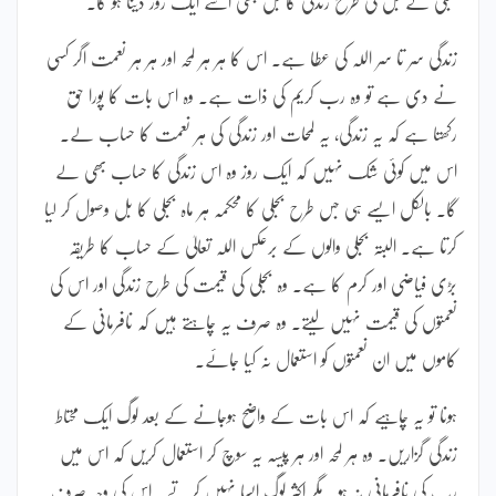
بجلی کے بل کی طرح زندگی کا بل بھی اسے ایک روز دینا ہو گا۔
زندگی سر تا سر اللہ کی عطا ہے۔ اس کا ہر ہر لمحہ اور ہر ہر نعمت اگر کسی
نے دی ہے تو وہ رب کریم کی ذات ہے۔ وہ اس بات کا پورا حق
رکھتا ہے کہ یہ زندگی، یہ لمحات اور زندگی کی ہر نعمت کا حساب لے۔
اس میں کوئی شک نہیں کہ ایک روز وہ اس زندگی کا حساب بھی لے
گا۔ بالکل ایسے ہی جس طرح بجلی کا محکمہ ہر ماہ بجلی کا بل وصول کر لیا
کرتا ہے۔ البتہ بجلی والوں کے برعکس اللہ تعالیٰ کے حساب کا طریقہ
بڑی فیاضی اور کرم کا ہے۔ وہ بجلی کی قیمت کی طرح زندگی اور اس کی
نعمتوں کی قیمت نہیں لیتے۔ وہ صرف یہ چاہتے ہیں کہ نافرمانی کے
کاموں میں ان نعمتوں کو استعمال نہ کیا جائے۔
ہونا تو یہ چاہیے کہ اس بات کے واضح ہوجانے کے بعد لوگ ایک محتاط
زندگی گزاریں۔ وہ ہر لمحہ اور ہر پیسہ یہ سوچ کر استعمال کریں کہ اس میں
رب کی نافرمانی نہ ہو۔ مگر اکثر لوگ ایسا نہیں کرتے۔ اس کی وجہ صرف