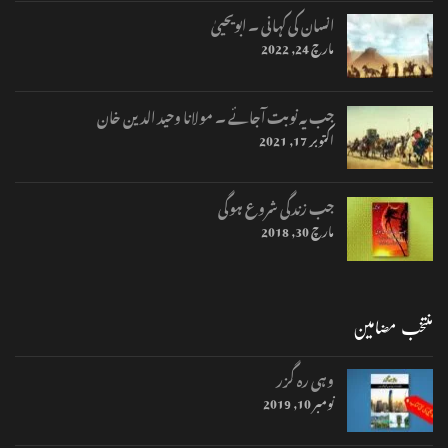
انسان کی کہانی ۔ ابویحییٰ
مارچ 24, 2022
جب یہ نوبت آجائے ۔ مولانا وحید الدین خان
اکتوبر 17, 2021
جب زندگی شروع ہوگی
مارچ 30, 2018
منتخب مضامین
وہی رہ گزر
نومبر 10, 2019