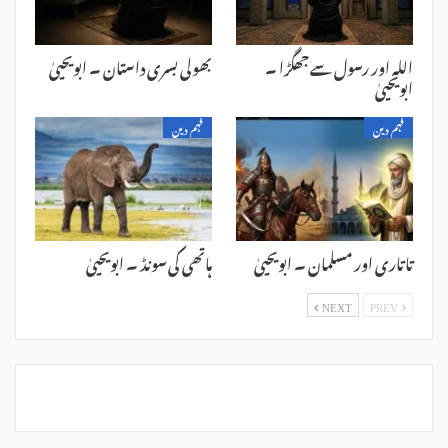
اللہ اور رسول سے جھگڑا ۔
بھولی بسری داستان ۔ ابویحییٰ
ابویحییٰ
فہم دین
فہم دین
تاتاری اور مسلمان ۔ ابویحییٰ
ہاتھی کی سونڈ ۔ ابویحییٰ
NEXT
PREV