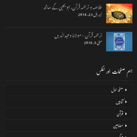
خلاصہ و ترجمہ قرآن، ابو یحییٰ کے ساتھ
اپریل 23, 2018
ترجمہ قرآن – مولانا وحیدالّدیں
مئی 5, 2018
اہم صفحات اور لنکس
صفحۂ اول
کتابیں
قرآن
مضامین