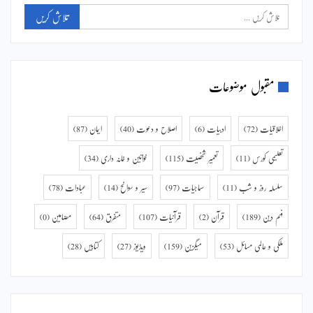
مقبول موضوعات
اخلاقیات
(72)
ادبیات
(6)
اصلاح و دعوت
(40)
ایمان
(87)
تعلیمی کورس
(11)
تعمیر شخصیت
(115)
خواتین و خانہ داری
(34)
سلسلہ روز و شب
(11)
سماجیات
(97)
سیر و سوانح
(14)
عبادات
(78)
فہم دین
(189)
قرآن
(2)
قرآنیات
(107)
متفرق
(64)
مضامین
(0)
ملکی و عالمی مسائل
(53)
میگزین
(159)
ویڈیوز
(27)
کتابیں
(28)