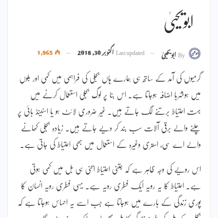
ابویحییٰ
Last updated
اکتوبر 30, 2018
1,965
By
ابویحییٰ
گرمیوں کی آمد کے ساتھ ہی ہمارے ہاں بجلی کی فراہمی میں کمی اور بلوں
میں ہوشربا اضافہ ہوجاتا ہے۔ اس بنا پر لوگ بجلی استعمال کرنے میں
بہت احتیاط برتنے لگ جاتے ہیں۔ غیر ضروری لائٹ ہو یا اسٹینڈ بائی پر
چلنے والے برقی آلات سب بند کر دیے جاتے ہیں۔ زیادہ بجلی کھانے
والے اے سی، استری وغیرہ کے استعمال میں بھی احتیاط کی جاتی ہے۔
اس رویے کی وجہ ظاہر ہے کہ جتنی احتیاط اتنی ہی بل میں کمی ہوتی
ہے۔ احتیاط کا یہ رویہ ایک فطری رویہ ہے۔ یہی فطری رویہ انسان کا
پوری زندگی کے بارے میں ہوجاتا ہے جب اسے یہ احساس ہوجاتا ہے کہ