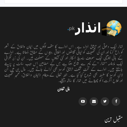
انذار ایک دعوتی اور تربیتی ادارہ ہے۔ اس ادارے کا مقصد لوگوں میں ایمان واخلاق کے شعور
کو راسخ کرنا اور ان کی شخصیت کو ایمانی تقاضوں اور اخلاقی رویو ں کے مطابق ڈھالنا ہے۔ ادارے
کے بانی ابویحییٰ ایک معروف ریسرچ اسکالر اور کئی کتابوں کے مصنف ہیں۔ ان کی زیر نگرانی
ایک ماہنامہ ’’انذار ‘‘کے نام سے شائع ہوتا ہے جس کے مضامین اس ویب سائٹ پر پڑھے
جاسکتے ہیں۔ ادارے کے تحت مختلف تربیتی کورسز بھی کرائے جاتے ہیں۔ حال ہی میں آن
لائن کورسز کا سلسلہ بھی شروع کیا گیا ہے۔ اللہ تعالٰی کے پیغام (ایمان و اخلاق، تعمیرِ شخصیت
اور فلاحِ آخرت) کو پھیلانے میں انذار کا ساتھ دیجئیے.
مالی تعاون
مقبول ترین