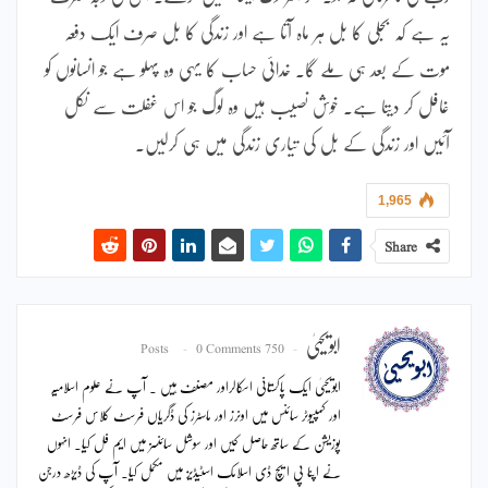
یہ ہے کہ بجلی کا بل ہر ماہ آتا ہے اور زندگی کا بل صرف ایک دفعہ
موت کے بعد ہی ملے گا۔ خدائی حساب کا یہی وہ پہلو ہے جو انسانوں کو
غافل کر دیتا ہے۔ خوش نصیب ہیں وہ لوگ جو اس غفلت سے نکل
آئیں اور زندگی کے بل کی تیاری زندگی میں ہی کرلیں۔
1,965
Share
ابویحییٰ
0 Comments
750 Posts
ابویحییٰ ایک پاکستانی اسکالراور مصنف ہیں ۔ آپ نے علوم اسلامیہ
اور کمپیوٹر سائنس میں اونرز اور ماسٹرز کی ڈگریاں فرسٹ کلاس فرسٹ
پوزیشن کے ساتھ حاصل کیں اور سوشل سائنسز میں ایم فل کیا۔ انہوں
نے اپنا پی ایچ ڈی اسلامک اسٹیڈیز میں مکمل کیا۔ آپ کی ڈیڑھ درجن