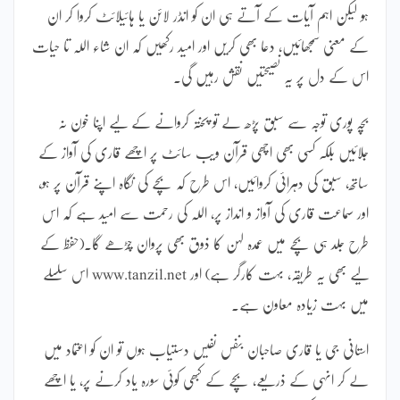
ہو لیکن اہم آیات کے آتے ہی ان کو انڈر لائن یا ہائیلائٹ کروا کر ان
کے معنی سمجھائیں، دعا بھی کریں اور امید رکھیں کہ ان شاء اللہ تا حیات
اس کے دل پر یہ نصیحتیں نقش رہیں گی۔
بچہ پوری توجہ سے سبق پڑھ لے تو پختہ کروانے کے لیے اپنا خون نہ
جلائیں بلکہ کسی بھی اچھی قرآن ویب سائٹ پر اچھے قاری کی آواز کے
ساتھ، سبق کی دہرائی کروائیں، اس طرح کہ بچے کی نگاہ اپنے قرآن پر ہو،
اور سماعت قاری کی آواز و انداز پر، اللہ کی رحمت سے امید ہے کہ اس
طرح جلد ہی بچے میں عمدہ لہن کا ذوق بھی پروان چڑھے گا۔(حفظ کے
لیے بھی یہ طریقہ، بہت کارگر ہے) اور www.tanzil.net اس سلسلے
میں بہت زیادہ معاون ہے۔
استانی جی یا قاری صاحبان بنفس نفیس دستیاب ہوں تو ان کو اعتماد میں
لے کر انہی کے ذریعے، بچے کے کبھی کوئی سورہ یاد کرنے پر، یا اچھے