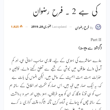
کی ہے 2 ۔ فرح رضوان
Last updated
جنوری 28, 2019
1,925
By
فرح رضوان
Part II
(گزشتہ سے پیوستہ)
ہمارے معاشرے کی بہتری کے لیے، قاری صاحب، استانی جی، اور کم
آمدنی والے علاقوں میں ٹیوشن کے شعبے سے تعلق رکھنے والے، خواتین و
حضرات بہت بہت اہمیت کے حامل ہیں، لیکن افسوس کی بات ہے
کہ، یہ ایک حصار میں قید ہیں، اس حصار کو حکمت اور اخلاق کے ساتھ ہم
سب کو ہی توڑنا ہوگا، کہ ان کو جدید طریقوں، بہتر رویوں اور صبر و برداشت
کے ساتھ بچوں کو پڑھانے پر آمادہ کریں تاکہ شاگرد وقت گزاری نہ کرے