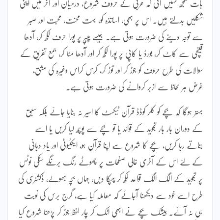
بات سمجھ نہیں آتی کہ عربی کے حروف شروع، درمیان اور آخر میں اپنی
شکلیں بدلتے ہیں۔ اس پر بھی، اساتذہ کو، بہت محنت، محبت اور صبر
سے توجہ دینے کی ضرورت ہوتی ہے۔ جیسے پیپر پر پورا حرف لکھ کر، آدھا
قینچی سے کاٹ کر، بورڈ یا کاپی پر پورا لکھ کر اور آدھا مٹا کر، جمع تفریق کے
سوالات کی طرح حروف کو جوڑ کر اور توڑ کر، کرس کراس وغیرہ کی مشق،
غرض ہر لحاظ سے ازبر کروانے کی ضرورت ہوتی ہے۔
بہتر ہوگا کہ بچے کو کلر کوڈڈ قرآن ٹیکسٹ کا اسیر نہ بنایا جائے بلکہ سبق
کے دوران بار بار تجوید کے قوائد یا تو بچے سے پوچھ لیا کریں یا اسے
بتاتے رہا کریں، بچے کا شروع سے اپنا قرآن ہو، ایکٹیوٹی اور یاد دہانی
کے لئے اس کے آخری خالی صفحات پر چھوٹے رنگ برنگے سٹکی نوٹس
پر تجوید کے الگ الگ قواعد لکھ کر چپکا دیں، جہاں بچہ بھولے، ڈکشنری کی
طرح اسے خود سے دیکھنا آجائے کہ معاملہ کیا ہے، گرج برس کی نوبت
ہی نہ آئے۔ بیشک بچے نے ابھی اٹک کر چار لفظ جوڑ کر پڑھنا شروع کیا