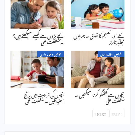
بچے اور تعلیم کا شوق ۔ ہمایوں
بچے بڑوں سے کیسے سیکھتے ہیں؟
مجاہد تارڑ
۔ شفقت علی
خواتین و خانہ داری
خواتین و خانہ داری
بچوں سے گفتگو کرنا سیکھیں ۔
بچوں کی تربیت میں پانچ
شفقت علی
احتیاطیں ۔ شفقت علی
NEXT
PREV