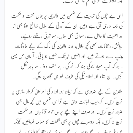
بلکہ استاد سے بخوشی علم حاصل کرے۔
اسی لیے بچوں کی تربیت کے ضمن میں والدین پر جہاں محنت و حکمت
کی ذمہ داری آتی ہے وہیں، ان کے آمدنی کے حلال ذرائع ہونا بھی از
حد اہمیت کا حامل ہے، معاش بھی حلال، معاشرتی رشتے، روئیے،
رہائش، رجحانات سبھی کچھ حلال، ورنہ والدین کی ناک کے نیچے حادثات
پنپ رہے ہوتے ہیں، اور انہیں خبر تک نہیں ہو پاتی۔ آسان حل یہی
ہے کہ آپ معیار زندگی بلند کرنے کی بے مقصد دوڑ سے باہر نکل
آئیں۔ ان شاء للہ اولاد نیکی کی طرف خود ہی گامزن ہوگی۔
والدین کے لیے ضروری ہے کہ زیادہ زور اولاد کی اور اپنی کردار سازی پر
خرچ کریں۔ اگر جیب اجازت دیتی ہے تو اسی ضمن میں کچھ مال بھی
ضرور خرچ کریں۔ اور صرف اپنے بچے پر ہی تمام توانائیاں اور حکمت
خرچ نہ کریں، بلکہ دوسرے بچوں پر بھی شفقت کا معاملہ فرمائیں، کیونکہ
جس طرح ہمارے بچے دوسرے بچے سے نزلے، بخار کا وائرس لیے