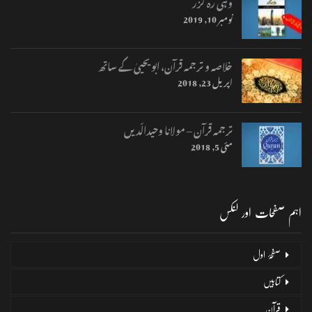
وہی رہ گزر
نومبر 10, 2019
خلاصہ و ترجمہ قرآن، ابو یحییٰ کے ساتھ
اپریل 23, 2018
ترجمہ قرآن – مولانا وحیدالّدیں
مئی 5, 2018
اہم صفحات اور لنکس
صفحۂ اول
کتابیں
قرآن