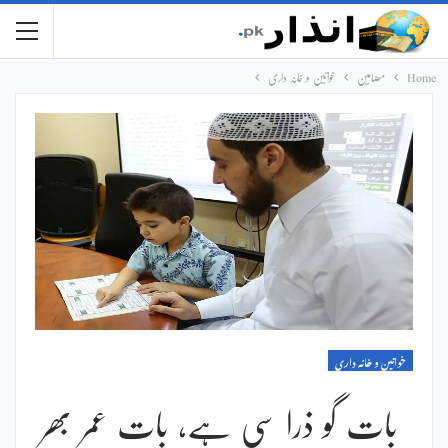
Home
مضامین
خواتین و خانہ داری
خواتین و خانہ داری
بات گو ذرا سی ہے، بات عمر بھر