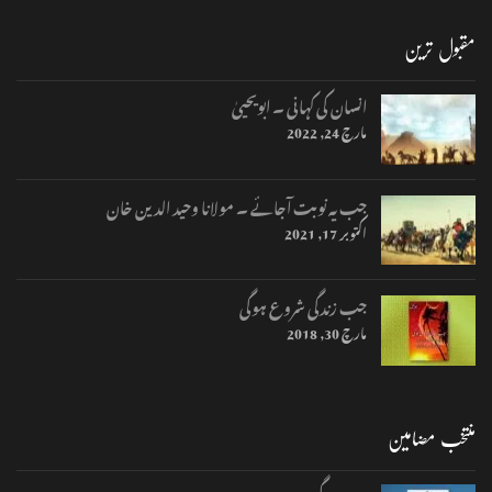
مقبول ترین
انسان کی کہانی ۔ ابویحییٰ
مارچ 24, 2022
جب یہ نوبت آجائے ۔ مولانا وحید الدین خان
اکتوبر 17, 2021
جب زندگی شروع ہوگی
مارچ 30, 2018
منتخب مضامین