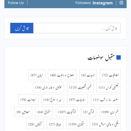
Instagram
Follow Us
Followers
مقبول موضوعات
اخلاقیات
(72)
ادبیات
(6)
اصلاح و دعوت
(40)
ایمان
(87)
تعلیمی کورس
(11)
تعمیر شخصیت
(115)
خواتین و خانہ داری
(34)
سلسلہ روز و شب
(11)
سماجیات
(97)
سیر و سوانح
(14)
عبادات
(78)
فہم دین
(189)
قرآن
(2)
قرآنیات
(107)
متفرق
(64)
مضامین
(0)
ملکی و عالمی مسائل
(53)
میگزین
(159)
ویڈیوز
(27)
کتابیں
(28)