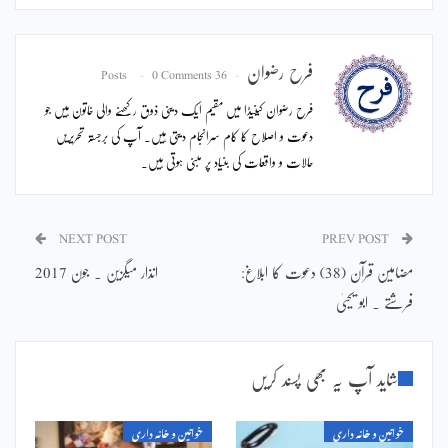
فرح رضوان
0 Comments
36 Posts
فرح رضوان کینیڈا میں مقیم ایک دینی ذوق رکھنے والی خاتون ہیں جو
دعوت و اصلاح کا کام سرانجام دیتی ہیں۔ آپ کی برجستہ تحریریں
حالات و واقعات کی بنیاد پر مبنی ہوتی ہیں۔
NEXT POST
PREV POST
مضامین قرآن (38) دعوت کا ابلاغ:
انذار میگزین ۔ جون 2017
فرشتے ۔ ابو یحییٰ
شاید آپ یہ بھی پسند کریں
خواتین و خانہ داری
خواتین و خانہ داری