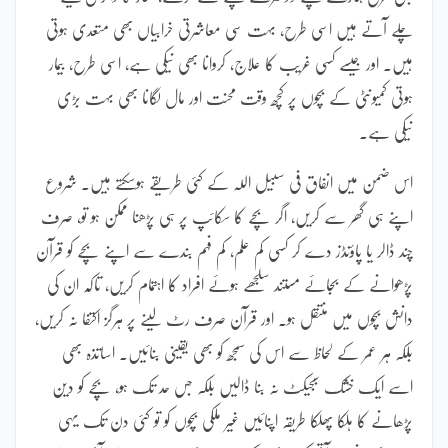
چلے آتے ہیں اسی طرح، بہت سی معاشرتی خرابیاں بھی متعدی ہوتی
ہیں۔ اور جیسے کسی غریب کا علاج، کروانا بھی نیکی ہے، اسی طرح، بیمار
ہوتی کمیونٹی کے بچوں پر کچھ وقت محنت اور مال لگانا بھی بہت بڑی
نیکی ہے۔
اس ضمن میں انفاق فی سبیل اللہ کے کئی طریقے ہوسکتے ہیں۔ شروع
اپنے ہی گھر سے کریں، اگر بچے کا سکائپ پر ہی پڑھنا ممکن ہو تو، صرف
چند ڈالر یا پاؤنڈز دے کر کسی کم علم، کم فہم بندے سے اپنے بچے کو قرآن
پڑھوانے کے بجائے مستند سلجھے ہوئے افراد کا اہتمام کریں، تاکہ ان کی
دانش بچوں میں منتقل ہو۔ اور قرآن صرف رٹ لینے پر ہرگز اکتفا نہ کریں،
بلکہ ہر عمر کے لحاظ سے اس کی سمجھ کو بھی یقینی بنائیں۔ اساتذہ بھی
اسے ایک خشک سبجیکٹ نہ بنا ڈالیں بلکہ جس حد تک ہو، بچے کو دین
پڑھانے کا ہلکا پھلکا طریقہ اپنائیں غیر ملکی بچوں کو تو کئی دن تک یہی