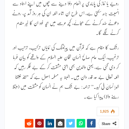
رویے یا نماز کی پابندی پر انعام دلوا دینے سے بچوں میں اپنے استاد سے
انسیت بڑھ سکتی ہے، اس طرح ان شاء اللہ ان کی ہر روز آمد پر، رونے
دھونے ضد کرنے کے بجائے، کچھ عرصے میں بچہ خود ان کا خیر مقدم
کرنے لگے گا۔
رشک کا مقام ہے کہ قرآن میں پیرنٹنگ کی نمایاں ترکیب، ترتیب اور
ترغیب، ایک عام صالح انسان لقمان علیہ السلام کے واقعے کو بیان فرما
کر دی گئی ہے، یعنی والدین بھی اتنی مشقت کر کے بے فکر رہیں کہ
اللہ تعالی بے حد قدر دان ہیں۔ البتہ یہ مسلمہ اصول ہے کہ "لَقَدْ خَلَقْنَا
الْإِنسَانَ فِی کَبَدٍ۔” ترجمہ: بے شک ہم نے انسان کو مشقت میں (مبتلا
رہنے والا) پیدا کیا ہے۔
1,925
Share