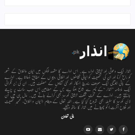
انذار ایک دعوتی اور تربیتی ادارہ ہے۔ اس ادارے کا مقصد لوگوں میں ایمان واخلاق کے شعور
کو راسخ کرنا اور ان کی شخصیت کو ایمانی تقاضوں اور اخلاقی رویو ں کے مطابق ڈھالنا ہے۔ ادارے
کے بانی ابویحییٰ ایک معروف ریسرچ اسکالر اور کئی کتابوں کے مصنف ہیں۔ ان کی زیر نگرانی
ایک ماہنامہ ’’انذار ‘‘کے نام سے شائع ہوتا ہے جس کے مضامین اس ویب سائٹ پر پڑھے
جاسکتے ہیں۔ ادارے کے تحت مختلف تربیتی کورسز بھی کرائے جاتے ہیں۔ حال ہی میں آن
لائن کورسز کا سلسلہ بھی شروع کیا گیا ہے۔ اللہ تعالٰی کے پیغام (ایمان و اخلاق، تعمیرِ شخصیت
اور فلاحِ آخرت) کو پھیلانے میں انذار کا ساتھ دیجئیے.
مالی تعاون