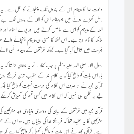
دعوت خدا کا پیغام اس کے بندوں تک پہنچانے کا عمل ہے۔ یہ ک
رسل کھڑے ہوتے ہیں جو پیغام الٰہی کو اللہ کے بندوں تک ب
اللہ کے پیغام کو اس سے حاصل کرتے ہیں اور پورے اہتمام اور حف
ملائکہ کا نام دیتا ہے۔ اس لفظ کا معنی ہی پیغام پہنچانے والے ہ
فہرست میں شامل کیا گیا ہے۔ کیونکہ فرشتوں کے پیغام الٰہی لانے کی
رسول اللہ صلی اللہ علیہ وسلم پر جب کفار نے یہ بہتان تراشا کہ ی
بار اس بات کو واضح کیا کہ یہ کلام خدا کے مقرب ترین فرشتے روح 
قرآن مجید نے نہ صرف اس کلام کی درست نسبت کو واضح کیا بلکہ یہ 
لیے یہ ممکن ہی نہیں کہ اس کلام میں کسی قسم کی آمیزش کرسکے
قرآن مجید میں فرشتوں کے بیان کی دوسری بنیادی وجہ مشرکین کی اس 
مشرکین کا یہ عقیدہ تھا کہ فرشتے خدا کی بیٹیاں ہیں، وہ اس کے حضو
ہے۔ قرآن مجید نے اس بات کو بالکل کھول کر واضح کیا ہے کہ وہ تو ب