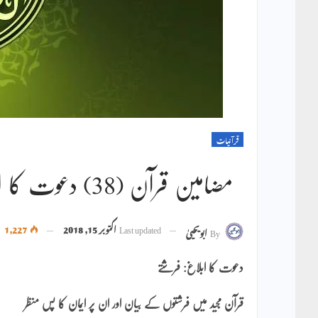
قرآنیات
مضامین قرآن (38) دعوت کا ابلاغ: فرشتے ۔ ابو یحییٰ
Last updated
اکتوبر 15, 2018
1,227
By
ابویحییٰ
دعوت کا ابلاغ: فرشتے
قرآن مجید میں فرشتوں کے بیان اور ان پر ایمان کا پس منظر