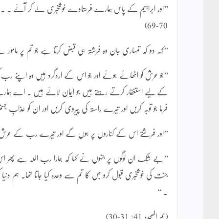
70-69)
’’کہہ دو کہ تمہاری جان وہ فرشتہ ہی قبض کرتا ہے جو تم پر مامور
’’جو عرش کو اٹھائے ہوئے اور جو اس کے اردگرد ہیں وہ اپنے رب کی
کے لیے استغفار کرتے رہتے ہیں جو ایمان لائے ہیں ۔ اے ہمارے ر
فرما جو توبہ کریں اور تیرے راستہ کی پیروی کریں اور ان کو عذابِ جہ
’’اور فرشتے اس کے کناروں پر ہوں گے اور تیرے رب کے عرش کو اس 
’’بے شک ان لوگوں پر جنہوں نے کہا کہ ہمارا رب اللہ ہے پھر اس 
جنت کی خوشخبری قبول کرو جس کا تم سے وعدہ کیا جاتا تھا۔ ہم دن
۔ ‘‘
(حم السجدہ 41: 31-30)