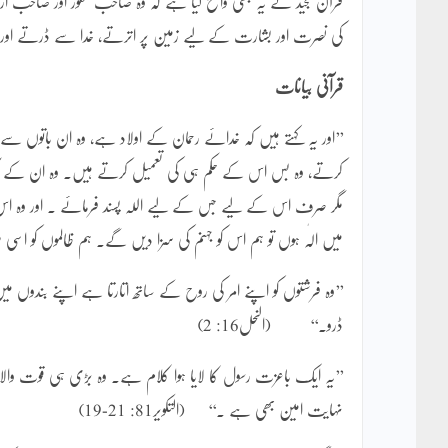
قرآن مجید نے یہ بھی واضح کیا ہے کہ وہ صاحب شعور اور صاحب ارا
کی نصرت اور بشارت کے لیے زمین پر اترتے، خدا سے ڈرتے اور 
قرآنی بیانات
’’اور یہ کہتے ہیں کہ خدائے رحمان کے اولاد ہے، وہ ان باتو
کرتے، وہ بس اس کے حکم ہی کی تعمیل کرتے ہیں۔ وہ ان کے آ
مگر صرف اس کے لیے جس کے لیے اللہ پسند فرمائے ۔ اور وہ اس
میں الٰہ ہوں تو ہم اس کو جہنم کی سزا دیں گے۔ ہم ظالموں کو اسی طرح سزا
’’وہ فرشتوں کو اپنے امر کی روح کے ساتھ اتارتا ہے اپنے بندوں میں
ڈرو۔‘‘ (النحل16: 2)
’’یہ ایک باعزت رسول کا لایا ہوا کلام ہے۔ وہ بڑی ہی قوت وال
نہایت امین بھی ہے ۔‘‘ (التکویر81: 21-19)