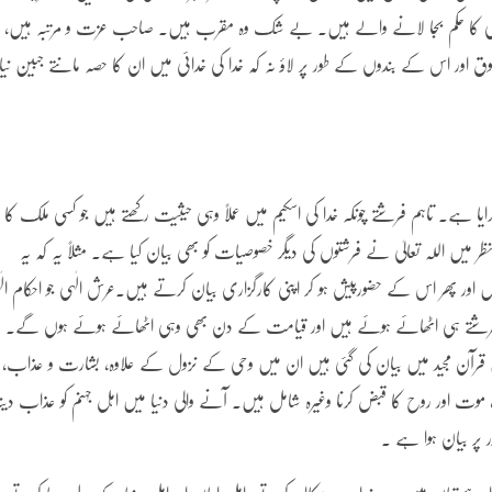
 کا حکم بجا لانے والے ہیں۔ بے شک وہ مقرب ہیں۔ صاحب عزت و مرتبہ ہیں،
ق اور اس کے بندوں کے طور پر لاؤ نہ کہ خدا کی خدائی میں ان کا حصہ مانتے جبین نیا
ہے۔ تاہم فرشتے چونکہ خدا کی اسکیم میں عملاً وہی حیثیت رکھتے ہیں جو کسی ملک کا
ر میں اللہ تعالیٰ نے فرشتوں کی دیگر خصوصیات کو بھی بیان کیا ہے۔ مثلاً یہ کہ یہ
ں اور پھر اس کے حضورپیش ہو کر اپنی کارگزاری بیان کرتے ہیں۔عرش الٰہی جو احکام الٰ
بھی فرشتے ہی اٹھائے ہوئے ہیں اور قیامت کے دن بھی وہی اٹھائے ہوئے ہوں گے۔
لیں قرآن مجید میں بیان کی گئی ہیں ان میں وحی کے نزول کے علاوہ، بشارت و عذاب،
 موت اور روح کا قبض کرنا وغیرہ شامل ہیں۔ آنے والی دنیا میں اہل جہنم کو عذاب دینا
 پر بیان ہوا ہے ۔