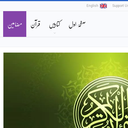
English
Support U
صفحۂ اول
کتابیں
قرآن
مضامین