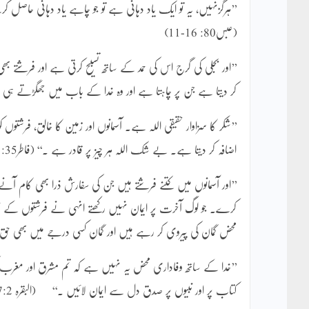
’’ہرگزنہیں، یہ تو ایک یاد دہانی ہے تو جو چاہے یاد دہانی حاصل کرے
(عبس80: 16-11)
’’اور بجلی کی گرج اس کی حمد کے ساتھ تسبیح کرتی ہے اور فرشتے ب
کر دیتا ہے جن پر چاہتا ہے اور وہ خدا کے باب میں جھگڑتے ہی ہو
’’شکر کا سزاوار حقیقی اللہ ہے۔ آسمانوں اور زمین کا خالق، فرشتوں 
اضافہ کر دیتا ہے۔ بے شک اللہ ہر چیز پر قادر ہے ۔‘‘ (فاطر1:35)
’’اور آسمانوں میں کتنے فرشتے ہیں جن کی سفارش ذرا بھی کام آن
کرے۔ جو لوگ آخرت پر ایمان نہیں رکھتے انہی نے فرشتوں کے نام
محض گمان کی پیروی کر رہے ہیں اور گمان کسی درجے میں بھی حق کا بدل 
’’خدا کے ساتھ وفاداری محض یہ نہیں ہے کہ تم مشرق اور مغرب کی 
کتاب پر اور نبیوں پر صدق دل سے ایمان لائیں ۔‘‘ (البقرہ 177:2)