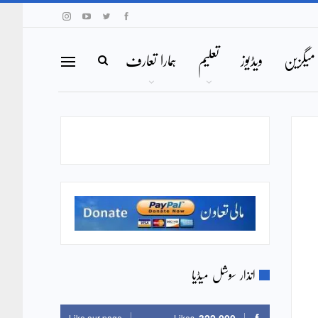
میگزین
ویڈیوز
تعلیم
ہمارا تعارف
انذار سوشل میڈیا
Like our page
Likes