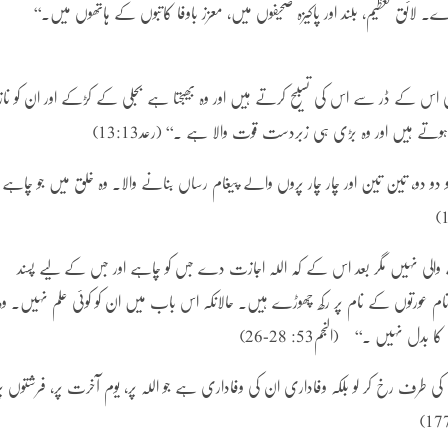
۔ لائق تعظیم، بلند اور پاکیزہ صحیفوں میں، معزز باوفا کاتبوں کے ہاتھوں میں۔‘‘
ھی اس کے ڈر سے اس کی تسبیح کرتے ہیں اور وہ بھیجتا ہے بجلی کے کڑکے اور ان کو نا
تے ہیں اور وہ بڑی ہی زبردست قوت والا ہے ۔‘‘ (رعد13:13)
کو دو دو، تین تین اور چار چار پروں والے پیغام رساں بنانے والا۔ وہ خلق میں جو چاہے
ے والی نہیں مگر بعد اس کے کہ اللہ اجازت دے جس کو چاہے اور جس کے لیے پسند
 عورتوں کے نام پر رکھ چھوڑے ہیں۔ حالانکہ اس باب میں ان کو کوئی علم نہیں۔ وہ
نہیں ۔‘‘ (النجم53: 28-26)
طرف رخ کر لو بلکہ وفاداری ان کی وفاداری ہے جو اللہ پر، یوم آخرت پر، فرشتوں پر