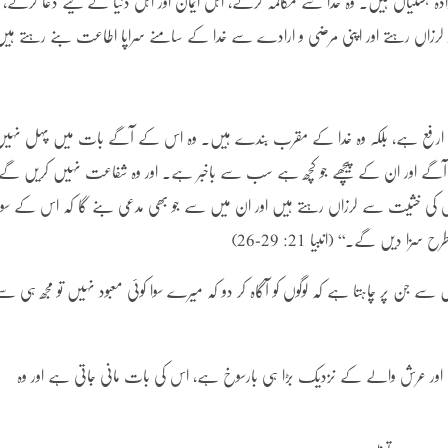
دہ ہستیاں ہیں۔ وہ خدا سے مکالمہ کرتے، اہل ایمان اور اہل دنیا کے لیے دعا کرتے، 
لرزاں رہتے اور اپنی مرضی و ارادے سے خدا کے سامنے سراپا اطاعت بنے رہتے ہی
ں سے ارفع ہے، بلکہ وہ خدا کے مقرب بندے ہیں۔ وہ اس کے آگے بات میں پہل نہی
گے اور ان کے پیچھے جو کچھ ہے سب سے باخبر ہے۔ اور وہ شفاعت نہیں کریں گے
 کی خشیت سے لرزاں رہتے ہیں اور ان میں سے جو بھی مدعی بنے گا کہ اس کے سوا
 دیں گے۔‘‘ (انبیا 21: 29-26)
 سے جن پر چاہتا ہے کہ لوگوں کو آگاہ کر دو کہ میرے سوا کوئی معبود نہیں تو مجھ ہی س
ا اور عرش والے کے نزدیک بڑا ہی بارسوخ ہے، اس کی بات مانی جاتی ہے اور وہ