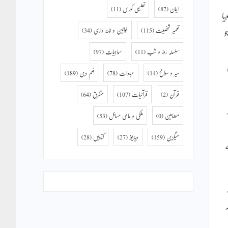
ایمان
(87)
تعلیمی کورس
(11)
ا
تعمیر شخصیت
(115)
خواتین و خانہ داری
(34)
و
سلسلہ روز و شب
(11)
سماجیات
(97)
سیر و سوانح
(14)
عبادات
(78)
فہم دین
(189)
قرآن
(2)
قرآنیات
(107)
متفرق
(64)
مضامین
(0)
ملکی و عالمی مسائل
(53)
میگزین
(159)
ویڈیوز
(27)
کتابیں
(28)
ے
ہ