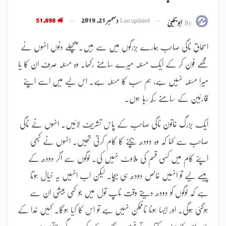
Last updated
دسمبر 21, 2019
51,898
By
ابویحییٰ
اسحاق ناگی صاحب ہمارے بزرگوں میں سے ہیں۔ پچھلے دنوں انہوں نے
مجھے فون کر کے ایک مسئلہ میرے سامنے رکھا۔ وہ مسئلہ صرف ان کا یا
میرا مسئلہ نہیں ہے، ہم سب کا مسئلہ ہے۔ اس لیے میں اسے اپنے
قارئین کے سامنے رکھ رہا ہوں۔
ایک بزرگ خاتون ناگی صاحب کے پاس تشریف لائیں۔ انہوں نے ناگی
صاحب سے کہا کہ وہ دودھ بیچنے کا کام کرتی تھیں۔ انہوں نے کبھی
اپنے کام میں کسی قسم کی ملاوٹ نہیں کی۔ لوگوں سے اگر دودھ کے
پیسے لیے تو انہیں خالص دودھ ہی بیچا۔ لیکن اب انہیں یہ خیال ہوتا
ہے کہ لوگوں کو دودھ دیتے وقت ناپ تول میں جو کمی بیشی ان سے
ہوگئی ہوگی۔ اور ایسا ہونا ناممکن نہیں ہے تو اس کا کیا ہوگا۔ کہیں خدا کے