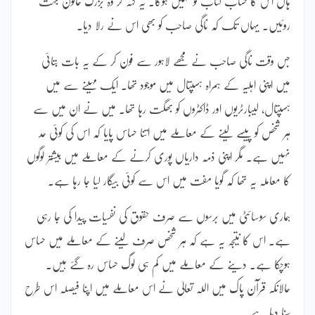
ہاں اس کا حساب کتاب تو نہیں ہوگا۔ یہ کہہ کر وہ بزرگ خاتون بہت
روئیں۔ یہاں تک کہ ناگی صاحب کو بھی اس نے رلا دیا۔
جس وقت ناگی صاحب نے مجھے لاہور سے فون کر کے یہ بات بتائی
میں اپنی اہلیہ کے ہمراہ ہسپتال میں موجود تھا۔ ایک مہینے سے میں
ہسپتال، لیبارٹریوں اور ڈاکٹروں کو بھگت رہا تھا۔ میں نے ان میں سے
ہر شخص کو پیسے لینے کے معاملے میں اتنا حساس پایا کہ اس کی کوئی حد
نہیں ہے۔ مگر اپنی ذمہ داریاں پوری کرنے کے معاملے میں بیشتر لوگوں
کا معاملہ یہ تھا کہ گویا مفت میں اس سے کوئی بیگار لیا جا رہا ہے۔
ہماری سوسائٹی میں برسوں سے صرف حقوق کی نفسیات پیدا کی جا رہی
ہے۔ اس کا نتیجہ یہ ہے کہ ہر شخص صرف لینے کے معاملے میں حساس
ہوچکا ہے۔ دینے کے معاملے میں کم ہی لوگ حساس رہ گئے ہیں۔
حالانکہ قرآن پاک میں اللہ تعالیٰ نے اس معاملے میں اپنا فیصلہ اس طرح
سنا دیا ہے۔