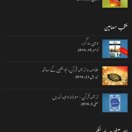
منتخب مضامین
وہی رہ گزر
نومبر 10, 2019
خلاصہ و ترجمہ قرآن، ابو یحییٰ کے ساتھ
اپریل 23, 2018
ترجمہ قرآن – مولانا وحیدالّدیں
مئی 5, 2018
اہم صفحات اور لنکس