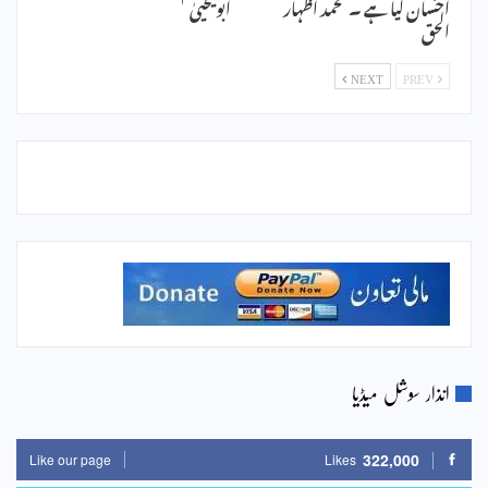
احسان لیا ہے ۔ محمد اظہار
ابویحییٰ
الحق
NEXT
PREV
انذار سوشل میڈیا
322,000
Like our page
Likes