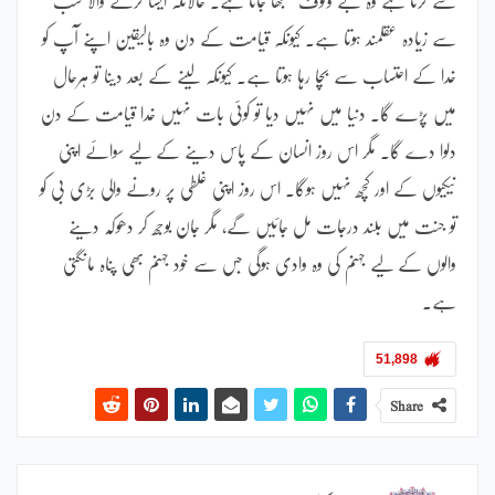
سے زیادہ عقلمند ہوتا ہے۔ کیونکہ قیامت کے دن وہ بالیقین اپنے آپ کو
خدا کے احتساب سے بچا رہا ہوتا ہے۔ کیونکہ لینے کے بعد دینا تو ہرحال
میں پڑے گا۔ دنیا میں نہیں دیا تو کوئی بات نہیں خدا قیامت کے دن
دلوا دے گا۔ مگر اس روز انسان کے پاس دینے کے لیے سوائے اپنی
نیکیوں کے اور کچھ نہیں ہوگا۔ اس روز اپنی غلطی پر رونے والی بڑی بی کو
تو جنت میں بلند درجات مل جائیں گے، مگر جان بوجھ کر دھوکہ دینے
والوں کے لیے جہنم کی وہ وادی ہوگی جس سے خود جہنم بھی پناہ مانگتی
ہے۔
51,898
Share