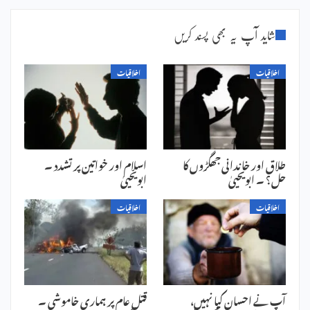
شاید آپ یہ بھی پسند کریں
اخلاقیات
اخلاقیات
طلاق اور خاندانی جھگڑوں کا
اسلام اور خواتین پر تشدد ۔
حل؟ ۔ ابویحییٰ
ابویحییٰ
اخلاقیات
اخلاقیات
آپ نے احسان کیا نہیں،
قتل عام پر ہماری خاموشی ۔