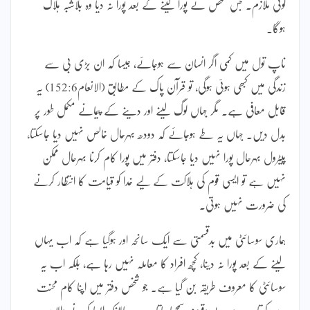
کوئی ملازم۔ جس شخص نے پورا لینے کے بعد پورا نہ دیا وہ بلاشبہ ہلاک
ہوگا۔
ناپ تول میں کمی اگر انسان سے ہوجائے، جیسا کہ ان بڑی بی سے
زندگی میں کبھی ہوئی ہوگی، تو قرآن پاک کے مطابق (الانعام152:6) یہ
قابل معافی ہے۔ مگر جہاں لوگ لینے اور دینے کے پیمانے مکمل طور پر
بدل دیں۔ جہاں یہ طے ہوجائے کہ دودھ بہرحال خالص نہیں دیا جاسکتا،
پیٹرول بہرحال پورا نہیں دیا جاسکتا، دفتر میں پورا کام کرنا بہرحال ممکن
نہیں ہے تو ایسی قوم کی ہلاکت کے لیے خدا کو قیامت کا انتظار کرنے
کی ضرورت نہیں ہوتی۔
ہماری سوسائٹی میں بدقسمتی سے ایک سانحہ اور ہوگیا ہے کہ اب یہاں
لینے کے بعد پورا نہ دینا، کچھ افراد کا معاملہ نہیں رہا ہے، بلکہ اب یہ
سوسائٹی کا معروف طریقہ بن گیا ہے۔ جو شخص دفتر میں اپنا کام محنت
سے کرتا ہے وہ بے وقوف سمجھا جاتا ہے۔ حالانکہ ایسا کرنے والا سب