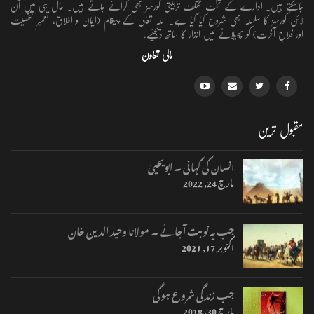
جاسکتے ہیں۔ ادارے کے تحت مختلف تربیتی کورسز بھی کرائے جاتے ہیں۔ حال ہی میں آن
لائن کورسز کا سلسلہ بھی شروع کیا گیا ہے۔ اللہ تعالٰی کے پیغام (ایمان و اخلاق، تعمیرِ شخصیت
اور فلاحِ آخرت) کو پھیلانے میں انذار کا ساتھ دیجئیے.
مالی تعاون
مقبول ترین
انسان کی کہانی ۔ ابویحییٰ
مارچ 24, 2022
جب یہ نوبت آجائے ۔ مولانا وحید الدین خان
اکتوبر 17, 2021
جب زندگی شروع ہوگی
مارچ 30, 2018