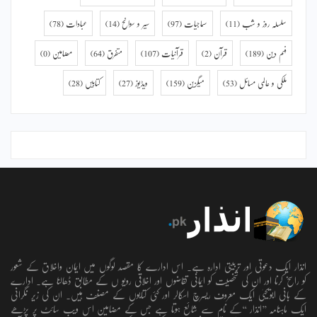
سلسلہ روز و شب
(11)
سماجیات
(97)
سیر و سوانح
(14)
عبادات
(78)
فہم دین
(189)
قرآن
(2)
قرآنیات
(107)
متفرق
(64)
مضامین
(0)
ملکی و عالمی مسائل
(53)
میگزین
(159)
ویڈیوز
(27)
کتابیں
(28)
انذار ایک دعوتی اور تربیتی ادارہ ہے۔ اس ادارے کا مقصد لوگوں میں ایمان واخلاق کے شعور
کو راسخ کرنا اور ان کی شخصیت کو ایمانی تقاضوں اور اخلاقی رویو ں کے مطابق ڈھالنا ہے۔ ادارے
کے بانی ابویحییٰ ایک معروف ریسرچ اسکالر اور کئی کتابوں کے مصنف ہیں۔ ان کی زیر نگرانی
ایک ماہنامہ ’’انذار ‘‘کے نام سے شائع ہوتا ہے جس کے مضامین اس ویب سائٹ پر پڑھے