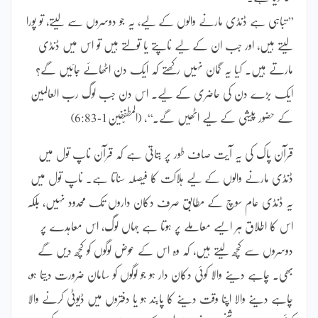
’’تباہی ہے ڈنڈی مارنے والوں کے لیے، یہ جو دوسروں سے لیتے، تو پورا
لیتے ہیں، اور جب ان کے لیے ناپتے یا تولتے ہیں تو اس میں ڈنڈی
مارتے ہیں۔ کیا یہ گمان نہیں رکھتے کہ ایک دن اٹھائے جائیں گے؟
ایک بڑے دن کی حاضری کے لیے۔ اس دن جب لوگ رب العالمین
کے حضور پیشی کے لیے اٹھیں گے۔‘‘، (المطفّفین1-6:83)
قرآن پاک کی یہ آیت صاف طور پر بتاتی ہے کہ قرآن ناپ تول میں
ڈنڈی مارنے والوں کے لیے ہلاکت کا فیصلہ سناتا ہے۔ ناپ تول میں
یہ ڈنڈی عام سوچ کے مطابق صرف دکان داروں تک محدود نہیں، بلکہ
اس کا اطلاق ہر ایسے معاملے پر ہوتا ہے جہاں لوگ، اس معاہدے پر
دوسروں سے کچھ لیتے ہیں، کہ وہ اس کے عوض لوگوں کو کچھ دیں گے
بھی۔ چاہے دینے والا کوئی دکان دار ہو جو لوگوں کو سامان ضرورت دیتا ہو،
چاہے دینے والا اپنا وقت دینے کا پابند ہو یا دفتروں میں ڈیوٹی کرنے والا