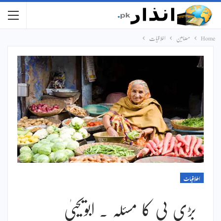
Home
مضامین
اخلاقیات
اخلاقیات
بڑی بی کا مسئلہ ۔ ابویحییٰ