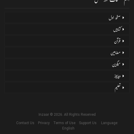
صفحۂ اول
کتابیں
قرآن
مضامین
میگزین
ویڈیوز
تعلیم
Inzaar © 2026. All Rights Reserved
Contact Us
Privacy
Terms of Use
Support Us
Language:
English