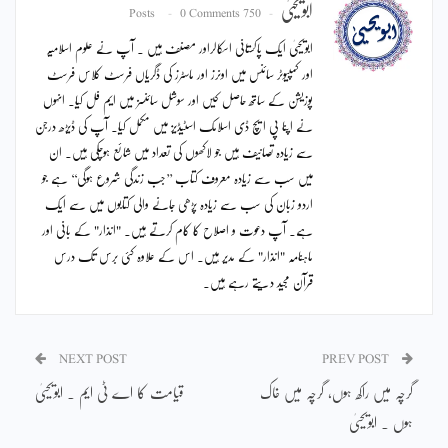
ابویحییٰ
0 Comments
750 Posts
ابویحییٰ ایک پاکستانی اسکالراور مصنف ہیں ۔ آپ نے علوم اسلامیہ
اور کمپیوٹر سائنس میں اونرز اور ماسٹرز کی ڈگریاں فرسٹ کلاس فرسٹ
پوزیشن کے ساتھ حاصل کیں اور سوشل سائنسز میں ایم فل کیا۔ انہوں
نے اپنا پی ایچ ڈی اسلامک اسٹیڈیز میں مکمل کیا۔ آپ کی ڈیڑھ درجن
سے زیادہ تصانیف ہیں جو لاکھوں کی تعداد میں شائع ہوچکی ہیں۔ ان
میں سب سے زیادہ معروف کتاب ’’جب زندگی شروع ہوگی‘‘ ہے جو
اردو زبان کی سب سے زیادہ پڑھی جانے والی کتابوں میں سے ایک
ہے۔ آپ دعوت و اصلاح کا کام کرتے ہیں۔ "انذار" کے بانی اور
ماہنامہ "انذار" کے مدیر ہیں۔ اس کے علاوہ کئی برس تک درس
قرآن مجید دیتے رہے ہیں۔
NEXT POST
PREV POST
گرچہ میں راکھ ہوں، گرچہ میں خاک
قیامت کا اے ٹی ایم ۔ ابویحییٰ
ہوں ۔ ابویحییٰ