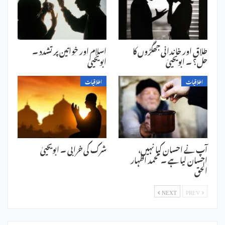
طلاق اور خاندانی جھگڑوں کا
اسلام اور خواتین پر تشدد ۔
حل؟ ۔ ابویحییٰ
ابویحییٰ
اخلاقیات
اخلاقیات
آپ نے احسان کیا نہیں،
شرک کی خرابی ۔ ابویحییٰ
احسان لیا ہے ۔ محمد اظہار
الحق
NEXT
PREV