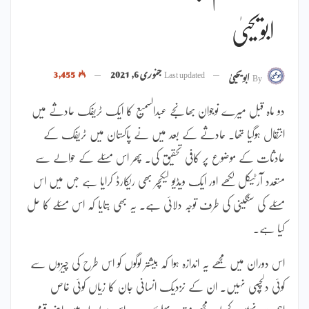
ابویحییٰ
Last updated
جنوری 6, 2021
3,455
By
ابویحییٰ
دو ماہ قبل میرے نوجوان بھانجے عبدالسمیع کا ایک ٹریفک حادثے میں
انتقال ہوگیا تھا۔ حادثے کے بعد میں نے پاکستان میں ٹریفک کے
حادثات کے موضوع پر کافی تحقیق کی۔ پھر اس مسئلے کے حوالے سے
متعدد آرٹیکل لکھے اور ایک ویڈیو لیکچر بھی ریکارڈ کرایا ہے جس میں اس
مسئلے کی سنگینی کی طرف توجہ دلائی ہے۔ یہ بھی بتایا کہ اس مسئلے کا حل
کیا ہے۔
اس دوران میں مجھے یہ اندازہ ہوا کہ بیشتر لوگوں کو اس طرح کی چیزوں سے
کوئی دلچسپی نہیں۔ ان کے نزدیک انسانی جان کا زیاں کوئی خاص