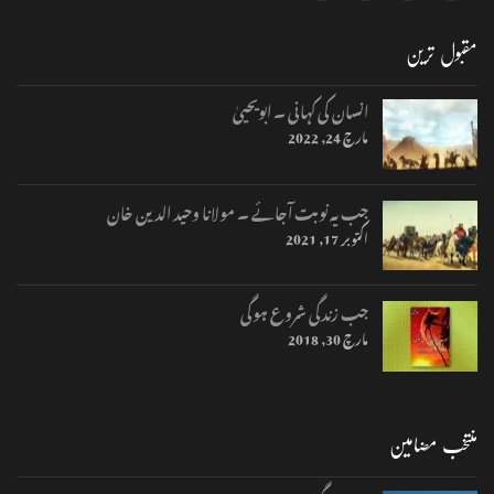
مقبول ترین
انسان کی کہانی ۔ ابویحییٰ
مارچ 24, 2022
جب یہ نوبت آجائے ۔ مولانا وحید الدین خان
اکتوبر 17, 2021
جب زندگی شروع ہوگی
مارچ 30, 2018
منتخب مضامین