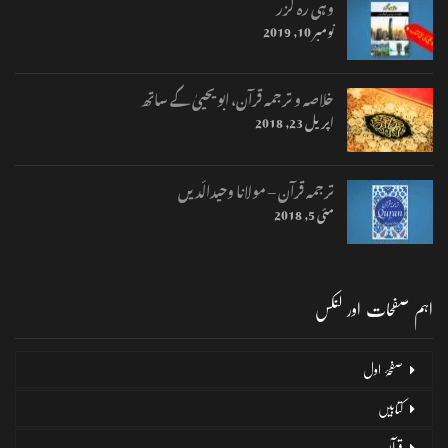
وہی رہ گزر
نومبر 10, 2019
خلاصہ و ترجمہ قرآن، ابو یحییٰ کے ساتھ
اپریل 23, 2018
ترجمہ قرآن – مولانا وحیدالّدیں
مئی 5, 2018
اہم صفحات اور لنکس
صفحۂ اول
کتابیں
قرآن