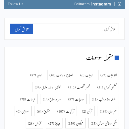
Instagram
Follow Us
Followers
مقبول موضوعات
اخلاقیات
(72)
ادبیات
(6)
اصلاح و دعوت
(40)
ایمان
(87)
تعلیمی کورس
(11)
تعمیر شخصیت
(115)
خواتین و خانہ داری
(34)
سلسلہ روز و شب
(11)
سماجیات
(97)
سیر و سوانح
(14)
عبادات
(78)
فہم دین
(189)
قرآن
(2)
قرآنیات
(107)
متفرق
(64)
مضامین
(0)
ملکی و عالمی مسائل
(53)
میگزین
(159)
ویڈیوز
(27)
کتابیں
(28)