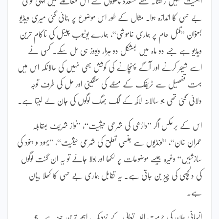
اہمیت نہیں رکھتا۔ مجھے متعدد پہلوؤں سے اس معاملے میں اپنی قومی
بے حسی کا اندازہ ہوا۔ مثال کے طور اس موضوع پر بنائی گئی میری ویڈیو
بعنوان ”قتل عام پر ہماری خاموشی“، ہمارے یوٹیوب چینل کی ناکام ترین
ویڈیو ہے جسے دو ماہ میں بمشکل دو ہزار ویووز ہی مل سکے۔ کسی نے
اسے شیئر کرنے اور آگے پہنچانے کی کوشش بھی نہیں کی حالانکہ اس میں
بہت تفصیل سے ٹریفک کے مسئلے کی سنگینی اور حل کی طرف توجہ
دلائی گئی تھی جو سالانہ لاکھ کے لگ بھگ لوگوں کی جان لے لیتا ہے۔
اس کے برعکس اگر ”داڑھی کی شرعی حیثیت“، ”نواز شریف بمقابلہ
عمران خان“، ”لونڈیوں سے جنسی تعلق کی شرعی حیثیت“، ”یہود و ہنود کی
سازشیں“ وغیرہ جیسے موضوعات پر لکھا اور بولا جائے تو یہ ان گنت لوگوں
کی دلچسپی کی چیز بن جاتی ہے۔ یہ تقابل ہماری بے حسی کا کھلا بیان
ہے۔
انسانی جان کی حرمت اللہ تعالیٰ کے نزدیک اہم ترین چیز ہے۔ جو