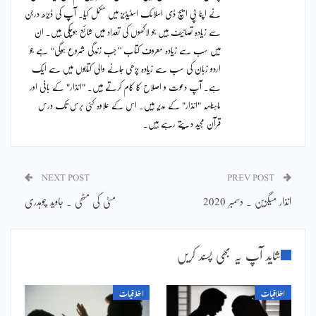
نے اپنا پی ایچ ڈی اسلامک اسٹیڈیز میں مکمل کیا۔ آپ کی ڈیڑھ درجن
سے زیادہ تصانیف ہیں جو لاکھوں کی تعداد میں شائع ہوچکی ہیں۔ ان
میں سب سے زیادہ معروف کتاب ’’جب زندگی شروع ہوگی‘‘ ہے جو
اردو زبان کی سب سے زیادہ پڑھی جانے والی کتابوں میں سے ایک
ہے۔ آپ دعوت و اصلاح کا کام کرتے ہیں۔ "انذار" کے بانی اور
ماہنامہ "انذار" کے مدیر ہیں۔ اس کے علاوہ کئی برس تک درس
قرآن مجید دیتے رہے ہیں۔
NEXT POST
PREV POST
انذار میگزین ۔ دسمبر 2020
مٹی کی مٹھی ۔ جاوید چوہدری
شاید آپ یہ بھی پسند کریں
اخلاقیات
اخلاقیات