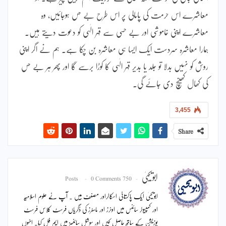
معاشرے اس حرمت کی پامالی پر اس طرح بے حس ہوجائیں، وہ
معاشرے اپنی خاموشی اور بے حسی سے قہر الٰہی کو دعوت دیتے ہیں۔
ہمارا معاشرہ سردست ایک ایسا ہی معاشرہ بن چکا ہے۔ ہم نے اگر اپنی
روش کو نہیں بدلا تو جلد یا بدیر قہر الٰہی کا کوڑا برسے گا اور پھر ہر بے حس
کی کھال کھینچ دی جائے گی۔
3,455
Share
ابویحییٰ
0 Comments
750 Posts
ابویحییٰ ایک پاکستانی اسکالراور مصنف ہیں ۔ آپ نے علوم اسلامیہ
اور کمپیوٹر سائنس میں اونرز اور ماسٹرز کی ڈگریاں فرسٹ کلاس فرسٹ
پوزیشن کے ساتھ حاصل کیں اور سوشل سائنسز میں ایم فل کیا۔ انہوں