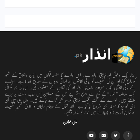
انذار ایک دعوتی اور تربیتی ادارہ ہے۔ اس ادارے کا مقصد لوگوں میں ایمان واخلاق کے شعور
کو راسخ کرنا اور ان کی شخصیت کو ایمانی تقاضوں اور اخلاقی رویو ں کے مطابق ڈھالنا ہے۔ ادارے
کے بانی ابویحییٰ ایک معروف ریسرچ اسکالر اور کئی کتابوں کے مصنف ہیں۔ ان کی زیر نگرانی
ایک ماہنامہ ’’انذار ‘‘کے نام سے شائع ہوتا ہے جس کے مضامین اس ویب سائٹ پر پڑھے
جاسکتے ہیں۔ ادارے کے تحت مختلف تربیتی کورسز بھی کرائے جاتے ہیں۔ حال ہی میں آن
لائن کورسز کا سلسلہ بھی شروع کیا گیا ہے۔ اللہ تعالٰی کے پیغام (ایمان و اخلاق، تعمیرِ شخصیت
اور فلاحِ آخرت) کو پھیلانے میں انذار کا ساتھ دیجئیے.
مالی تعاون