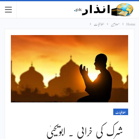
Home
مضامین
اخلاقیات
اخلاقیات
شرک کی خرابی ۔ ابویحییٰ