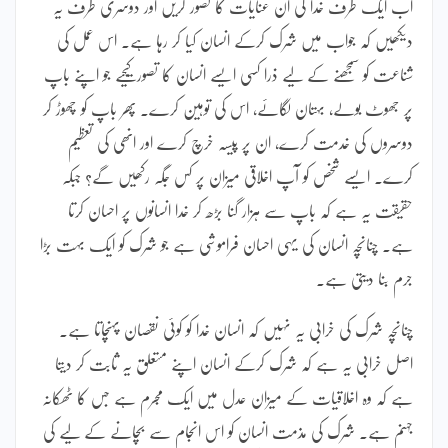
اب ایک طرف خدا کی ان عنایات کا تصور کریں اور دوسری طرف یہ
دیکھیں کہ جواب میں شرک کرکے انسان کیا کر رہا ہے۔ اس عمل کی
شناعت کو سمجھنے کے لیے ذرا کسی ایسے انسان کا تصور کیجیے جو اپنے باپ
پر جھوٹ بولے، بہتان لگائے، اس کی توہین کرے۔ پھر باپ کو چھوڑ کر
دوسروں کی خدمت کرے، ان پر پیسہ خرچ کرے اور انھی کی تعظیم
کرے۔ ایسے شخص کو آپ اخلاقی میزان پر کس جگہ رکھیں گے؟ جبکہ
حقیقت یہ ہے کہ باپ سے ہزار گنا بڑھ کر خدا انسانوں پر احسان کرتا
ہے۔ چنانچہ انسان کی یہی احسان فراموشی ہے جو شرک کو ایک بہت بڑا
جرم بنا دیتی ہے۔
چنانچہ شرک کی خرابی یہ نہیں کہ انسان خدا کو کوئی نقصان پہنچاتا ہے۔
اصل خرابی یہ ہے کہ شرک کرکے انسان اپنے متعلق یہ ثابت کر دیتا
ہے کہ وہ اخلاقیات کے میزان عدل میں ایک مجرم ہے جس کا ٹھکانہ
جہنم ہے۔ شرک کی مذمت انسان کو اس انجام سے بچانے کے لیے کی