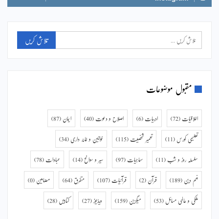
مقبول موضوعات
اخلاقیات
(72)
ادبیات
(6)
اصلاح و دعوت
(40)
ایمان
(87)
تعلیمی کورس
(11)
تعمیر شخصیت
(115)
خواتین و خانہ داری
(34)
سلسلہ روز و شب
(11)
سماجیات
(97)
سیر و سوانح
(14)
عبادات
(78)
فہم دین
(189)
قرآن
(2)
قرآنیات
(107)
متفرق
(64)
مضامین
(0)
ملکی و عالمی مسائل
(53)
میگزین
(159)
ویڈیوز
(27)
کتابیں
(28)