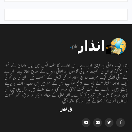
انذار ایک دعوتی اور تربیتی ادارہ ہے۔ اس ادارے کا مقصد لوگوں میں ایمان واخلاق کے شعور
کو راسخ کرنا اور ان کی شخصیت کو ایمانی تقاضوں اور اخلاقی رویو ں کے مطابق ڈھالنا ہے۔ ادارے
کے بانی ابویحییٰ ایک معروف ریسرچ اسکالر اور کئی کتابوں کے مصنف ہیں۔ ان کی زیر نگرانی
ایک ماہنامہ ’’انذار ‘‘کے نام سے شائع ہوتا ہے جس کے مضامین اس ویب سائٹ پر پڑھے
جاسکتے ہیں۔ ادارے کے تحت مختلف تربیتی کورسز بھی کرائے جاتے ہیں۔ حال ہی میں آن
لائن کورسز کا سلسلہ بھی شروع کیا گیا ہے۔ اللہ تعالٰی کے پیغام (ایمان و اخلاق، تعمیرِ شخصیت
اور فلاحِ آخرت) کو پھیلانے میں انذار کا ساتھ دیجئیے.
مالی تعاون