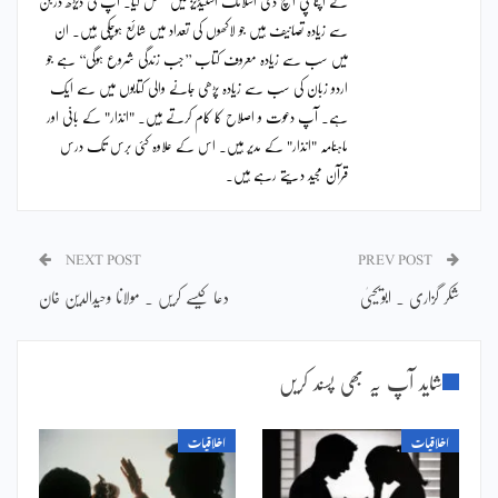
نے اپنا پی ایچ ڈی اسلامک اسٹیڈیز میں مکمل کیا۔ آپ کی ڈیڑھ درجن
سے زیادہ تصانیف ہیں جو لاکھوں کی تعداد میں شائع ہوچکی ہیں۔ ان
میں سب سے زیادہ معروف کتاب ’’جب زندگی شروع ہوگی‘‘ ہے جو
اردو زبان کی سب سے زیادہ پڑھی جانے والی کتابوں میں سے ایک
ہے۔ آپ دعوت و اصلاح کا کام کرتے ہیں۔ "انذار" کے بانی اور
ماہنامہ "انذار" کے مدیر ہیں۔ اس کے علاوہ کئی برس تک درس
قرآن مجید دیتے رہے ہیں۔
NEXT POST
PREV POST
شکر گزاری ۔ ابویحییٰ
دعا کیسے کریں ۔ مولانا وحیدالدین خان
شاید آپ یہ بھی پسند کریں
اخلاقیات
اخلاقیات