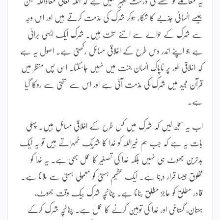
یہ معاملے کو سمجھنے کی درست تعبیر نہیں ہے کہ اللہ تعالیٰ معاذاللہ جلن
جیسے انسانی جذبے کا شکار ہوکر شرک کی مذمت کرتے ہیں اور اس وجہ
سے شرک کے حوالے سے اتنے سخت ہیں۔ شرک ایک ایسی برائی
ہے جو اپنے اندر دس طرح کے اخلاقی مسائل رکھتی ہے۔ اصول یہ ہے
کہ اخلاقی طور پر ناپاک انسان جنت میں نہیں جاسکتا۔ اسی پس منظر میں
قرآن مجید میں شرک کی مذمت آئی ہے اور اس سے سختی سے روکا گیا
ہے۔
اب یہ سمجھ لیں کہ شرک میں کس طرح کے اخلاقی مسائل ہیں۔ پہلی
بات یہ ہے کہ جب ہم غیراللہ کو خدا کا شریک ٹھہراتے ہیں تو یہ ایک
بدترین جھوٹ ہی نہیں بلکہ خدا کی تصغیر کا عمل بھی ہے۔ یہ خدا کو
مخلوق جیسا قرار دینا ہے۔ ایک عظیم ہستی کو معمولی ہستی سے ملانا ہے۔
قادر مطلق کو عاجز مطلق بنانا ہے۔ چنانچہ شرک بیک وقت جھوٹ،
بہتان، گستاخی اور خدا کی توہین کرنے کا عمل ہے۔ چنانچہ شرک کرکے