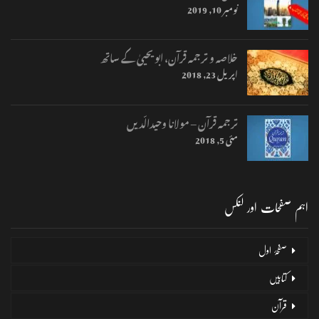
نومبر 10, 2019
خلاصہ و ترجمہ قرآن، ابو یحییٰ کے ساتھ
اپریل 23, 2018
ترجمہ قرآن – مولانا وحیدالّدیں
مئی 5, 2018
اہم صفحات اور لنکس
صفحۂ اول
کتابیں
قرآن