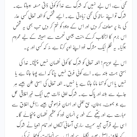
گئی ہے، اس لیے نہیں کہ شرک سے خدا کو کوئی ذاتی مسئلہ ہوجاتا ہے۔
شرک تو اپنے ساتھ کی گئی زیادتی ہے۔ ایسے شخص کو اللہ تعالیٰ کسی عذر
کی بنا پر معاف کر دیں اور اس کے وجود کو ختم کر دیں تب بھی یہ شخص
اس جرم کا ارتکاب کرکے جنت جیسی نعمت سے ہمیشہ کے لیے محروم
ہوگیا۔ یہ ظلم ایک مشرک خود اپنے اوپر کرتا ہے نہ کہ کسی اور پر۔
اس لیے عزیزم! اللہ تعالیٰ کو شرک کا کوئی نقصان نہیں پہنچتا۔ خدا کی
ہستی بہت بلند ہے۔ اسے کوئی فرق نہیں پڑتا کہ اسے پوجا جاتا ہے یا
نہیں یا اس کو تنہا مانا جاتا ہے یا نہیں۔ اللہ تعالیٰ کی ہستی جلن جیسے ہر
جذبے سے بلند اور پاک ہے۔ شرک اپنی ذات میں ایک غیر اخلاقی عمل
ہے جو جھوٹ، بہتان، حق تلفی اور احسان فراموشی جیسے رزائل اخلاق سے
عبارت ہے اور نتیجے کے طور پر انسان خود کو عظیم نقصان پہنچائے گا۔
اسی لیے قرآن مجید سمیت ساری آسمانی کتابوں اور تمام انبیا نے شرک
کے خلاف اصل مورچہ لگایا ہے اور اس سے انسانیت کوبچانے کی