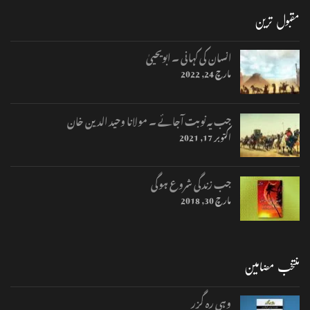
مقبول ترین
انسان کی کہانی ۔ ابویحییٰ
مارچ 24, 2022
جب یہ نوبت آجائے ۔ مولانا وحید الدین خان
اکتوبر 17, 2021
جب زندگی شروع ہوگی
مارچ 30, 2018
منتخب مضامین
وہی رہ گزر