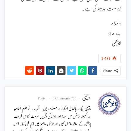
زبردست جدوجہد کی ہے۔
والسلام
بندہ عاجز
ابویحییٰ
3,479
Share
ابویحییٰ
0 Comments
750 Posts
ابویحییٰ ایک پاکستانی اسکالراور مصنف ہیں ۔ آپ نے علوم اسلامیہ
اور کمپیوٹر سائنس میں اونرز اور ماسٹرز کی ڈگریاں فرسٹ کلاس فرسٹ
پوزیشن کے ساتھ حاصل کیں اور سوشل سائنسز میں ایم فل کیا۔ انہوں