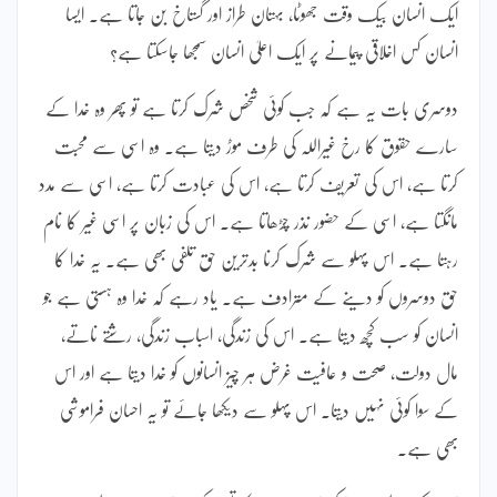
ایک انسان بیک وقت جھوٹا، بہتان طراز اور گستاخ بن جاتا ہے۔ ایسا
انسان کس اخلاقی پیمانے پر ایک اعلیٰ انسان سمجھا جاسکتا ہے؟
دوسری بات یہ ہے کہ جب کوئی شخص شرک کرتا ہے تو پھر وہ خدا کے
سارے حقوق کا رخ غیراللہ کی طرف موڑ دیتا ہے۔ وہ اسی سے محبت
کرتا ہے، اس کی تعریف کرتا ہے، اس کی عبادت کرتا ہے، اسی سے مدد
مانگتا ہے، اسی کے حضور نذر چڑھاتا ہے۔ اس کی زبان پر اسی غیر کا نام
رہتا ہے۔ اس پہلو سے شرک کرنا بدترین حق تلفی بھی ہے۔ یہ خدا کا
حق دوسروں کو دینے کے مترادف ہے۔ یاد رہے کہ خدا وہ ہستی ہے جو
انسان کو سب کچھ دیتا ہے۔ اس کی زندگی، اسباب زندگی، رشتے ناتے،
مال دولت، صحت و عافیت غرض ہر چیز انسانوں کو خدا دیتا ہے اور اس
کے سوا کوئی نہیں دیتا۔ اس پہلو سے دیکھا جائے تو یہ احسان فراموشی
بھی ہے۔