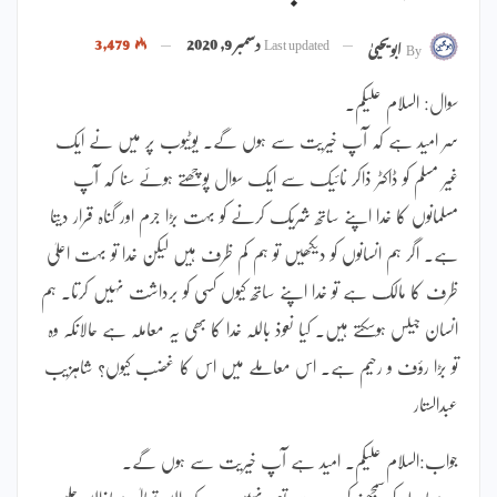
Last updated
دسمبر 9, 2020
3,479
By
ابویحییٰ
سوال: السلام علیکم۔
سر امید ہے کہ آپ خیریت سے ہوں گے۔ یوٹیوب پر میں نے ایک
غیر مسلم کو ڈاکٹر ذاکر نائیک سے ایک سوال پوچھتے ہوئے سنا کہ آپ
مسلمانوں کا خدا اپنے ساتھ شریک کرنے کو بہت بڑا جرم اور گناہ قرار دیتا
ہے۔ اگر ہم انسانوں کو دیکھیں تو ہم کم ظرف ہیں لیکن خدا تو بہت اعلیٰ
ظرف کا مالک ہے تو خدا اپنے ساتھ کیوں کسی کو برداشت نہیں کرتا۔ ہم
انسان جیلس ہوسکتے ہیں۔ کیا نعوذ باللہ خدا کا بھی یہ معاملہ ہے حالانکہ وہ
تو بڑا رؤف و رحیم ہے۔ اس معاملے میں اس کا غضب کیوں؟ شاہزیب
عبدالستار
جواب:السلام علیکم۔ امید ہے آپ خیریت سے ہوں گے۔