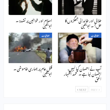
طلاق اور خاندانی جھگڑوں کا
اسلام اور خواتین پر تشدد ۔
حل؟ ۔ ابویحییٰ
ابویحییٰ
اخلاقیات
اخلاقیات
آپ نے احسان کیا نہیں،
قتل عام پر ہماری خاموشی ۔
احسان لیا ہے ۔ محمد اظہار
ابویحییٰ
الحق
NEXT
PREV