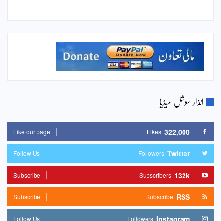
انذار سوشل میڈیا
322,000
Like our page
Likes
Twitter
Follow Us
Followers
132k
Subscribe
Subscribers
RSS
Subscribe
Subscribe
Instagram
Follow Us
Followers