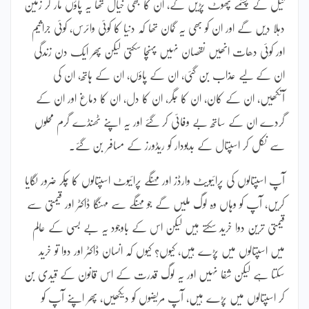
تیل کے چشمے پھوٹ پڑیں گے، ان کا بھی خیال تھا یہ پاؤں مار کر زمین
دہلا دیں گے اور ان کو بھی یہ گمان تھا کہ دنیا کا کوئی وائرس، کوئی جراثیم
اور کوئی دھات انھیں نقصان نہیں پہنچا سکتی لیکن پھر ایک دن زندگی
ان کے لیے عذاب بن گئی، ان کے پاؤں، ان کے ہاتھ، ان کی
آنکھیں، ان کے کان، ان کا جگر، ان کا دل، ان کا دماغ اور ان کے
گردے ان کے ساتھ بے وفائی کر گئے اور یہ اپنے ٹھنڈے گرم محلوں
سے نکل کر اسپتال کے بدبودار کو ریڈورز کے مسافر بن گئے۔
آپ اسپتالوں کی پرائیویٹ وارڈز اور مہنگے پرائیوٹ اسپتالوں کا چکر ضرور لگایا
کریں، آپ کو وہاں وہ لوگ ملیں گے جو مہنگے سے مہنگا ڈاکٹر اور قیمتی سے
قیمتی ترین دوا خرید سکتے ہیں لیکن اس کے باوجود یہ بے بسی کے عالم
میں اسپتالوں میں پڑے ہیں، کیوں؟ کیوں کہ انسان ڈاکٹر اور دوا تو خرید
سکتا ہے لیکن شفا نہیں اور یہ لوگ قدرت کے اس قانون کے قیدی بن
کر اسپتالوں میں پڑے ہیں، آپ مریضوں کو دیکھیں، پھر اپنے آپ کو