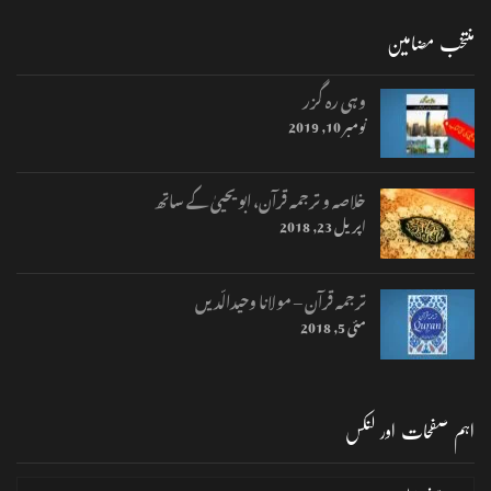
منتخب مضامین
وہی رہ گزر
نومبر 10, 2019
خلاصہ و ترجمہ قرآن، ابو یحییٰ کے ساتھ
اپریل 23, 2018
ترجمہ قرآن – مولانا وحیدالّدیں
مئی 5, 2018
اہم صفحات اور لنکس