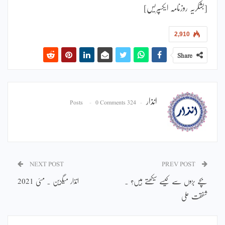
[بشکریہ روزنامہ ایکسپریس]
2,910
Share
انذار
0 Comments
324 Posts
NEXT POST
PREV POST
بچے بڑوں سے کیسے سیکھتے ہیں؟ ۔
انذار میگزین ۔ مئی 2021
شفقت علی