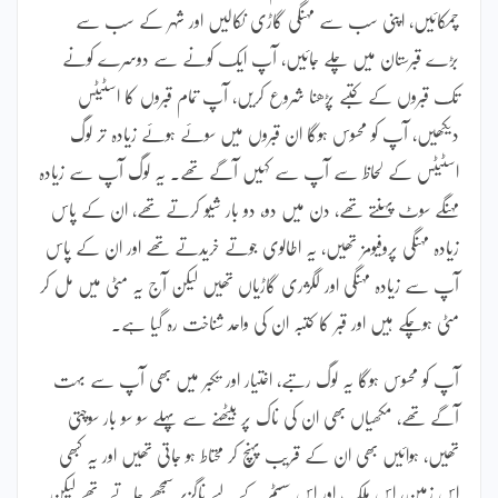
چمکائیں، اپنی سب سے مہنگی گاڑی نکالیں اور شہر کے سب سے
بڑے قبرستان میں چلے جائیں، آپ ایک کونے سے دوسرے کونے
تک قبروں کے کتبے پڑھنا شروع کریں، آپ تمام قبروں کا اسٹیٹس
دیکھیں، آپ کو محسوس ہوگا ان قبروں میں سوئے ہوئے زیادہ تر لوگ
اسٹیٹس کے لحاظ سے آپ سے کہیں آگے تھے۔ یہ لوگ آپ سے زیادہ
مہنگے سوٹ پہنتے تھے، دن میں دو، دو بار شیو کرتے تھے، ان کے پاس
زیادہ مہنگی پروفیومز تھیں، یہ اطالوی جوتے خریدتے تھے اور ان کے پاس
آپ سے زیادہ مہنگی اور لگژری گاڑیاں تھیں لیکن آج یہ مٹی میں مل کر
مٹی ہوچکے ہیں اور قبر کا کتبہ ان کی واحد شناخت رہ گیا ہے۔
آپ کو محسوس ہوگا یہ لوگ رتبے، اختیار اور تکبر میں بھی آپ سے بہت
آگے تھے، مکھیاں بھی ان کی ناک پر بیٹھنے سے پہلے سو سو بار سوچتی
تھیں، ہوائیں بھی ان کے قریب پہنچ کر محتاط ہو جاتی تھیں اور یہ کبھی
اس زمین، اس ملک اور اس سسٹم کے لیے ناگزیر سمجھے جاتے تھے لیکن