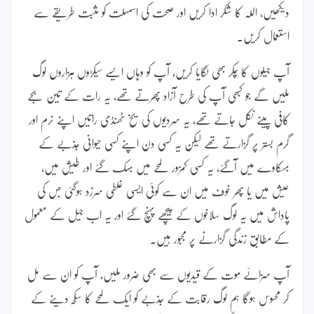
دیکھیں، اللہ کا شکر ادا کریں اور صحت کی اسمہلت کو مثبت طریقے سے
استعمال کریں۔
آپ جیلوں کا چکر بھی لگایا کریں، آپ کو وہاں ایسے سیکڑوں ہزاروں لوگ
ملیں گے جو کبھی آپ کی طرح آزاد پھرتے تھے، یہ رات کے تین بجے
کافی پینے نکل جاتے تھے، یہ سردیوں کی یخ ٹھنڈی راتیں اپنے نرم اور
گرم بستر پر گزارتے تھے لیکن یہ کسی دن اپنے کسی حیوانی جذبے کے
بہکاوے میں آگئے، یہ کسی کمزور لمحے میں بہک گئے اور طیش میں،
عیش میں یا پھر خوف میں ان سے کوئی ایسی غلطی سرزد ہوگئی جس کی
پاداش میں یہ لوگ سلاخوں کے پیچھے پہنچ گئے اور یہ اب جیل کے معمول
کے مطابق زندگی گزارنے پر مجبور ہیں۔
آپ سزائے موت کے قیدیوں سے بھی ضرور ملیں، آپ کو ان سے مل
کر محسوس ہوگا ہم لوگ رقابت کے جذبے کو ایک لمحے کا سکھ دینے کے