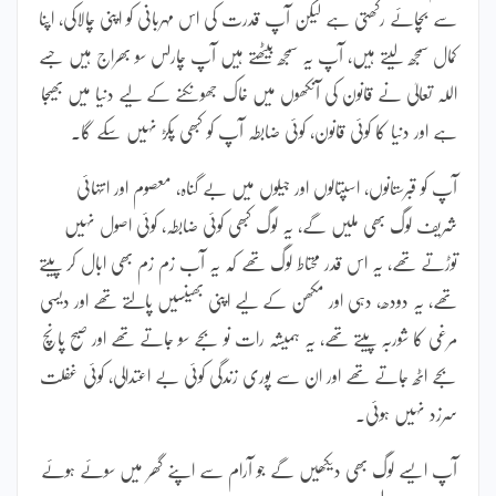
سے بچائے رکھتی ہے لیکن آپ قدرت کی اس مہربانی کو اپنی چالاکی، اپنا
کمال سمجھ لیتے ہیں، آپ یہ سمجھ بیٹھتے ہیں آپ چارلس سو بھراج ہیں جسے
اللہ تعالیٰ نے قانون کی آنکھوں میں خاک جھونکنے کے لیے دنیا میں بھیجا
ہے اور دنیا کا کوئی قانون، کوئی ضابطہ آپ کو کبھی پکڑ نہیں سکے گا۔
آپ کو قبرستانوں، اسپتالوں اور جیلوں میں بے گناہ، معصوم اور انتہائی
شریف لوگ بھی ملیں گے، یہ لوگ کبھی کوئی ضابطہ، کوئی اصول نہیں
توڑتے تھے، یہ اس قدر محتاط لوگ تھے کہ یہ آب زم زم بھی ابال کر پیتے
تھے، یہ دودھ، دہی اور مکھن کے لیے اپنی بھینسیں پالتے تھے اور دیسی
مرغی کا شوربہ پیتے تھے، یہ ہمیشہ رات نو بجے سو جاتے تھے اور صبح پانچ
بجے اٹھ جاتے تھے اور ان سے پوری زندگی کوئی بے اعتدالی، کوئی غفلت
سرزد نہیں ہوئی۔
آپ ایسے لوگ بھی دیکھیں گے جو آرام سے اپنے گھر میں سوئے ہوئے