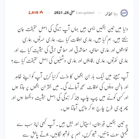
Last updated
مئی 26, 2021
2,910
By
انذار
دنیا میں تین جگہیں ایسی ہیں جہاں آپ زندگی کی اصل حقیقت جان
سکتے ہیں، ہم کیا ہیں، ہماری اوقات کیا ہے، ہماری حسرتوں، ہماری
خواہشوں اور ہماری سماجی، معاشرتی اور معاشی ترقی کی حیثیت کیا ہے اور
ہماری نفرتوں، ہماری رقابتوں اور ہماری دشمنیوں کی اصل حقیقت کیا ہے؟
آپ مہینے میں ایک بار ان جگہوں کا وزٹ کرلیا کریں آپ کو اپنے ظاہر
اور باطن دونوں کی اوقات سمجھ آجائے گی۔ میں اکثر ان جگہوں پر جاتا ہوں
اور کسی کونے میں چپ چاپ بیٹھ کر زندگی کی اصل حیثیت دیکھتا ہوں اور
پھر پوری طرح چارج ہو کر واپس آجاتا ہوں۔
یہ تین جگہیں قبرستان، اسپتال اور جیل ہیں۔ آپ کبھی اپنا سب سے
قیمتی سوٹ پہنیں، شیو کریں، جسم پر خوشبو لگائیں، جوتے پالش سے