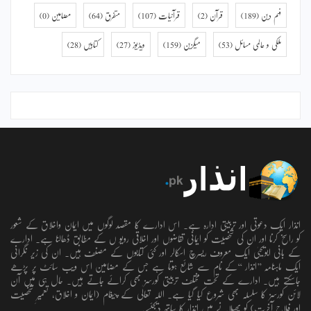
فہم دین
(189)
قرآن
(2)
قرآنیات
(107)
متفرق
(64)
مضامین
(0)
ملکی و عالمی مسائل
(53)
میگزین
(159)
ویڈیوز
(27)
کتابیں
(28)
انذار ایک دعوتی اور تربیتی ادارہ ہے۔ اس ادارے کا مقصد لوگوں میں ایمان واخلاق کے شعور
کو راسخ کرنا اور ان کی شخصیت کو ایمانی تقاضوں اور اخلاقی رویو ں کے مطابق ڈھالنا ہے۔ ادارے
کے بانی ابویحییٰ ایک معروف ریسرچ اسکالر اور کئی کتابوں کے مصنف ہیں۔ ان کی زیر نگرانی
ایک ماہنامہ ’’انذار ‘‘کے نام سے شائع ہوتا ہے جس کے مضامین اس ویب سائٹ پر پڑھے
جاسکتے ہیں۔ ادارے کے تحت مختلف تربیتی کورسز بھی کرائے جاتے ہیں۔ حال ہی میں آن
لائن کورسز کا سلسلہ بھی شروع کیا گیا ہے۔ اللہ تعالٰی کے پیغام (ایمان و اخلاق، تعمیرِ شخصیت
اور فلاحِ آخرت) کو پھیلانے میں انذار کا ساتھ دیجئیے.