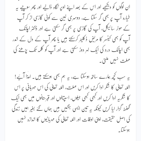
ان لوگوں کو دیکھیے اور اس کے بعد اپنے اوپر نگاہ ڈالیے اور پھر سوچیے یہ
طیارہ آپ پر بھی گر سکتا ہے، دوسری لین سے کوئی گاڑی اڑ کر آپ
کے موٹر سائیکل، آپ کی گاڑی پر بھی گر سکتی ہے اور ڈاکٹر اچانک
آپ کو بھی کینسر کا مریض ڈکلیئر کرسکتے ہیں یا پھر آپ کے دل کے اندر
بھی اچانک درد کی ایک لہر دوڑ سکتی ہے اور آپ کو کلمہ تک پڑھنے کی
مہلت نہیں ملتی۔
یہ سب کچھ ہمارے ساتھ ہوسکتا ہے، یہ ہم بھی ہوسکتے ہیں۔ لہٰذا آئیے!
اللہ تعالیٰ کا شکر ادا کریں اور اس مہلت، اللہ تعالیٰ کی اس مہربانی پر اس
کا شکریہ ادا کریں اور کبھی کبھی جیلوں، اسپتالوں اور قبرستانوں میں بھی ایک
گھنٹہ گزار لیا کریں کیونکہ یہ تین ایسی جگہیں ہیں جہاں گئے بغیر ہمیں زندگی
کی اصل حقیقت، اپنی اوقات اور اللہ تعالیٰ کی مہربانیوں کا اندازہ نہیں
ہوسکتا۔