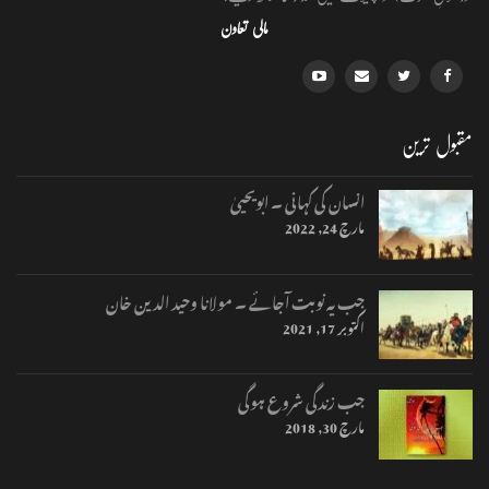
مالی تعاون
مقبول ترین
انسان کی کہانی ۔ ابویحییٰ
مارچ 24, 2022
جب یہ نوبت آجائے ۔ مولانا وحید الدین خان
اکتوبر 17, 2021
جب زندگی شروع ہوگی
مارچ 30, 2018