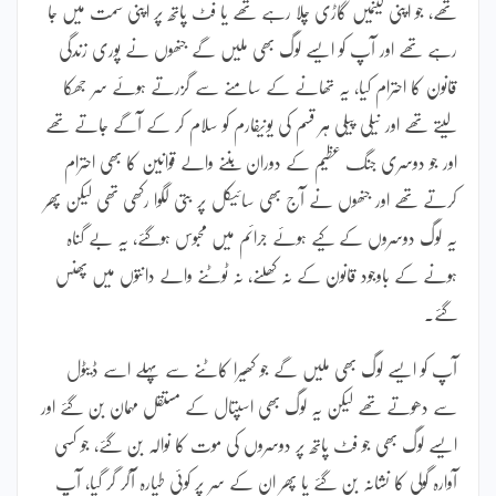
تھے، جو اپنی لینمیں گاڑی چلا رہے تھے یا فٹ پاتھ پر اپنی سمت میں جا
رہے تھے اور آپ کو ایسے لوگ بھی ملیں گے جنھوں نے پوری زندگی
قانون کا احترام کیا، یہ تھانے کے سامنے سے گزرتے ہوئے سر جھکا
لیتے تھے اور نیلی پیلی ہر قسم کی یونیفارم کو سلام کر کے آگے جاتے تھے
اور جو دوسری جنگ عظیم کے دوران بننے والے قوانین کا بھی احترام
کرتے تھے اور جنھوں نے آج بھی سائیکل پر بتی لگوا رکھی تھی لیکن پھر
یہ لوگ دوسروں کے کیے ہوئے جرائم میں محبوس ہوگئے، یہ بے گناہ
ہونے کے باوجود قانون کے نہ کھلنے، نہ ٹوٹنے والے دانتوں میں پھنس
گئے۔
آپ کو ایسے لوگ بھی ملیں گے جو کھیرا کاٹنے سے پہلے اسے ڈیٹول
سے دھوتے تھے لیکن یہ لوگ بھی اسپتال کے مستقل مہمان بن گئے اور
ایسے لوگ بھی جو فٹ پاتھ پر دوسروں کی موت کا نوالہ بن گئے، جو کسی
آوارہ گولی کا نشانہ بن گئے یا پھر ان کے سر پر کوئی طیارہ آکر گر گیا، آپ