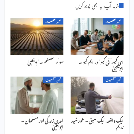
شاید آپ یہ بھی پسند کریں
تعمیر شخصیت
تعمیر شخصیت
ای کیو، آئی کیو اور ایم کیو ۔
سولر سسٹم ۔ ابویحییٰ
ابویحییٰ
تعمیر شخصیت
تعمیر شخصیت
ایک واقعہ، ایک سبق ۔ خورشید
ابدی زندگی اور مسلمان ۔
ندیم
ابویحییٰ