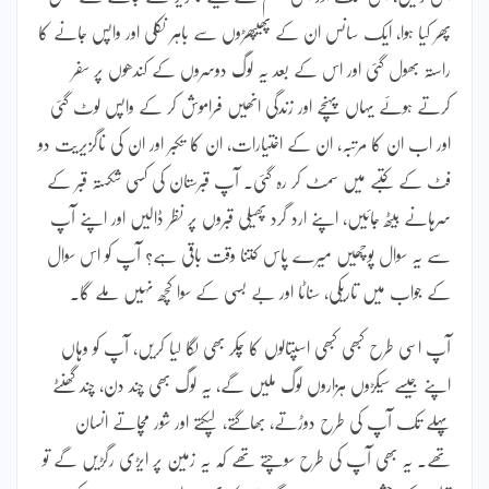
پھر کیا ہوا، ایک سانس ان کے پھیپھڑوں سے باہر نکلی اور واپس جانے کا
راستہ بھول گئی اور اس کے بعد یہ لوگ دوسروں کے کندھوں پر سفر
کرتے ہوئے یہاں پہنچے اور زندگی انھیں فراموش کر کے واپس لوٹ گئی
اور اب ان کا مرتبہ، ان کے اختیارات، ان کا تکبر اور ان کی ناگزیریت دو
فٹ کے کتبے میں سمٹ کر رہ گئی۔ آپ قبرستان کی کسی شکستہ قبر کے
سرہانے بیٹھ جائیں، اپنے ارد گرد پھیلی قبروں پر نظر ڈالیں اور اپنے آپ
سے یہ سوال پوچھیں میرے پاس کتنا وقت باقی ہے؟ آپ کو اس سوال
کے جواب میں تاریکی، سناٹا اور بے بسی کے سوا کچھ نہیں ملے گا۔
آپ اسی طرح کبھی کبھی اسپتالوں کا چکر بھی لگا لیا کریں، آپ کو وہاں
اپنے جیسے سیکڑوں ہزاروں لوگ ملیں گے، یہ لوگ بھی چند دن، چند گھنٹے
پہلے تک آپ کی طرح دوڑتے، بھاگتے، لپکتے اور شور مچاتے انسان
تھے۔ یہ بھی آپ کی طرح سوچتے تھے کہ یہ زمین پر ایڑی رگڑیں گے تو