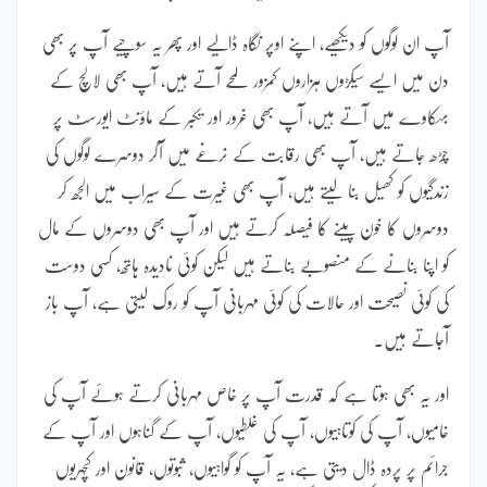
آپ ان لوگوں کو دیکھیے، اپنے اوپر نگاہ ڈالیے اور پھر یہ سوچیے آپ پر بھی
دن میں ایسے سیکڑوں ہزاروں کمزور لمحے آتے ہیں، آپ بھی لالچ کے
بہکاوے میں آتے ہیں، آپ بھی غرور اور تکبر کے ماؤنٹ ایورسٹ پر
چڑھ جاتے ہیں، آپ بھی رقابت کے نرغے میں آکر دوسرے لوگوں کی
زندگیوں کو کھیل بنا لیتے ہیں، آپ بھی غیرت کے سیراب میں الجھ کر
دوسروں کا خون پینے کا فیصلہ کرتے ہیں اور آپ بھی دوسروں کے مال
کو اپنا بنانے کے منصوبے بناتے ہیں لیکن کوئی نادیدہ ہاتھ، کسی دوست
کی کوئی نصیحت اور حالات کی کوئی مہربانی آپ کو روک لیتی ہے، آپ باز
آجاتے ہیں۔
اور یہ بھی ہوتا ہے کہ قدرت آپ پر خاص مہربانی کرتے ہوئے آپ کی
خامیوں، آپ کی کوتاہیوں، آپ کی غلطیوں، آپ کے گناہوں اور آپ کے
جرائم پر پردہ ڈال دیتی ہے، یہ آپ کو گواہیوں، ثبوتوں، قانون اور کچہریوں