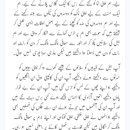
لیے، ہم اپنی انا کو گنے کے رس کا ایک گلاس پلانے کے لیے، ہم
ایک منٹ کے لیے اپنی ناک کو دوسروں کی ناکوں سے بلند رکھنے کے
لیے اور ہم دوسروں کی ضد کو کچلنے کے لیے بعض اوقات ایسی غلطی کر
بیٹھتے ہیں کہ موت بھی ہم پر ترس کھانے سے انکار کر دیتی ہے اور ہم
جیل کی سلاخیں پکڑ کر اور اللہ سے معافی مانگ مانگ کر دن کو رات اور
رات کو دن میں ڈھلتا ہوا دیکھتے ہیں لیکن ہماری سزا پوری نہیں ہوتی۔
آپ جیل کے قیدیوں کو سلاخوں کے پیچھے کھڑے ہو کر اپنی بیویوں کو
حسرتوں سے دیکھتے ہوئے دیکھیے، آپ ان کی کانپتی ہوئی ان انگلیوں کو
دیکھیے جو اپنے بچوں کے لمس کو ترس گئی ہیں، آپ ان کے بے قرار
پاؤں دیکھیے جنھیں آزادی کا احساس چکھے ہوئے کئی برس بیت گئے ہیں
اور آپ ان کی آنکھوں میں تیرتے ہوئے ان رت جگوں کی فصلیں بھی
دیکھیے جو انھوں نے اپنی غلطی، اپنی کوتاہی اور اپنے جرم پر معافی مانگ
مانگ کر اگائی ہیں لیکن قدرت یہ فصل کاٹنے پر راضی نہیں ہو رہی۔