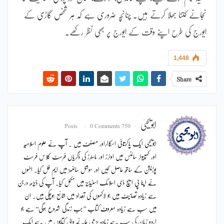
نجانے کتنا بھلا کرتے ہیں۔ چنانچہ ضروری ہے کہ ہر شخص گاڑی کے
ایورج کی طرح اپنے وقت کے ایورج پر بھی نظر رکھے۔
1,448
Share
ابویحییٰ
0 Comments
750 Posts
ابویحییٰ ایک پاکستانی اسکالراور مصنف ہیں ۔ آپ نے علوم اسلامیہ
اور کمپیوٹر سائنس میں اونرز اور ماسٹرز کی ڈگریاں فرسٹ کلاس فرسٹ
پوزیشن کے ساتھ حاصل کیں اور سوشل سائنسز میں ایم فل کیا۔ انہوں
نے اپنا پی ایچ ڈی اسلامک اسٹیڈیز میں مکمل کیا۔ آپ کی ڈیڑھ درجن
سے زیادہ تصانیف ہیں جو لاکھوں کی تعداد میں شائع ہوچکی ہیں۔ ان
میں سب سے زیادہ معروف کتاب ’’جب زندگی شروع ہوگی‘‘ ہے جو
اردو زبان کی سب سے زیادہ پڑھی جانے والی کتابوں میں سے ایک