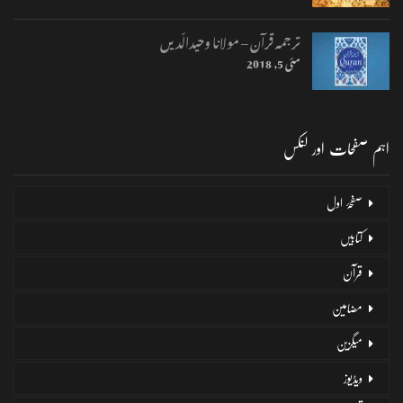
ترجمہ قرآن – مولانا وحیدالّدیں
مئی 5, 2018
اہم صفحات اور لنکس
صفحۂ اول
کتابیں
قرآن
مضامین
میگزین
ویڈیوز