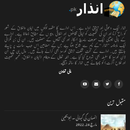
انذار ایک دعوتی اور تربیتی ادارہ ہے۔ اس ادارے کا مقصد لوگوں میں ایمان واخلاق کے شعور
کو راسخ کرنا اور ان کی شخصیت کو ایمانی تقاضوں اور اخلاقی رویو ں کے مطابق ڈھالنا ہے۔ ادارے
کے بانی ابویحییٰ ایک معروف ریسرچ اسکالر اور کئی کتابوں کے مصنف ہیں۔ ان کی زیر نگرانی
ایک ماہنامہ ’’انذار ‘‘کے نام سے شائع ہوتا ہے جس کے مضامین اس ویب سائٹ پر پڑھے
جاسکتے ہیں۔ ادارے کے تحت مختلف تربیتی کورسز بھی کرائے جاتے ہیں۔ حال ہی میں آن
لائن کورسز کا سلسلہ بھی شروع کیا گیا ہے۔ اللہ تعالٰی کے پیغام (ایمان و اخلاق، تعمیرِ شخصیت
اور فلاحِ آخرت) کو پھیلانے میں انذار کا ساتھ دیجئیے.
مالی تعاون
مقبول ترین
انسان کی کہانی ۔ ابویحییٰ
مارچ 24, 2022