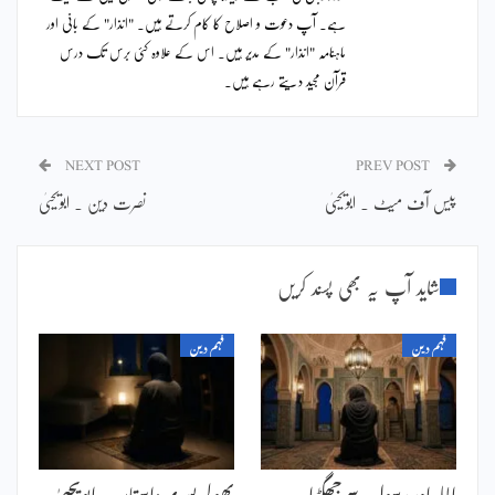
ہے۔ آپ دعوت و اصلاح کا کام کرتے ہیں۔ "انذار" کے بانی اور
ماہنامہ "انذار" کے مدیر ہیں۔ اس کے علاوہ کئی برس تک درس
قرآن مجید دیتے رہے ہیں۔
NEXT POST
PREV POST
پیس آف میٹ ۔ ابویحییٰ
نصرت دین ۔ ابویحییٰ
شاید آپ یہ بھی پسند کریں
فہم دین
فہم دین
اللہ اور رسول سے جھگڑا ۔
بھولی بسری داستان ۔ ابویحییٰ