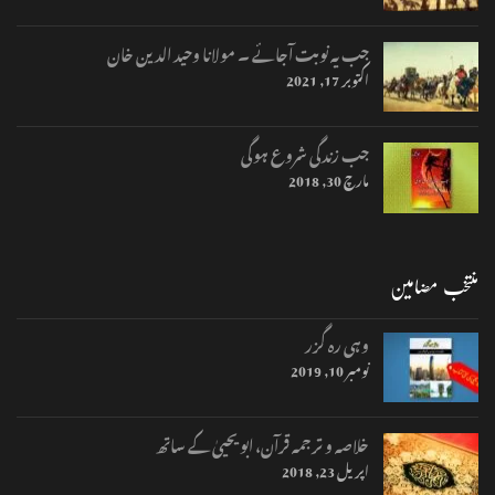
جب یہ نوبت آجائے ۔ مولانا وحید الدین خان
اکتوبر 17, 2021
جب زندگی شروع ہوگی
مارچ 30, 2018
منتخب مضامین
وہی رہ گزر
نومبر 10, 2019
خلاصہ و ترجمہ قرآن، ابو یحییٰ کے ساتھ
اپریل 23, 2018