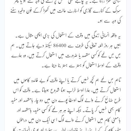
ساکن کھڑا رہنا ہے۔ یہ چاہے کسی سگنل پر رکنے کی وجہ سے ہو یا پھر
سڑک کے کنارے گاڑی کو اسٹارٹ حالت میں کھڑا کرکے فون وغیرہ سننے
کی وجہ سے ہو۔
یہ واقعہ انسانی زندگی میں وقت کے استعمال کی بڑی اچھی مثال ہے۔
ہمیں ہر روز اللہ تعالیٰ کی طرف سے 86400 سیکنڈ دیے جاتے ہیں۔ ہم
جس جس لمحے کو کسی مقصد یا ضرورت میں استعمال کرتے ہیں، وہ ہمارے
وقت کے اوسط استعمال کو بہتر سے بہتر بنا دیتا ہے۔
تاہم جس لمحے ہم کچھ نہیں کرتے یا اپنے وقت کو بے فائدہ کاموں میں
استعمال کرتے ہیں، ہمارا اوسط خراب ہونا شروع ہوجاتا ہے۔ وقت کو اس
طرح ضائع کرنے والے لوگ اوسطاً پورے دن میں دو چار بامقصد اور مفید
کام بھی نہیں کر پاتے۔ جبکہ اپنے ہر ہر لمحے کو کسی مفید، بامقصد اور
بامعنی کام میں استعمال کرنے واے لوگ اسی ایک دن میں درجنوں
مفید کام کرکے اپنے، اپنے خاندان، ادارے، سماج اور پوری انسانیت کا