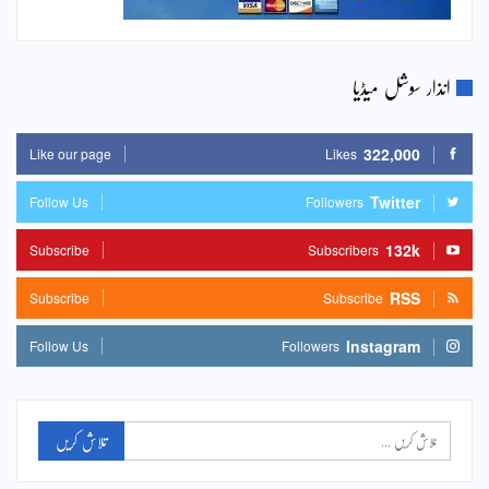
انذار سوشل میڈیا
322,000
Like our page
Likes
Twitter
Follow Us
Followers
132k
Subscribe
Subscribers
RSS
Subscribe
Subscribe
Instagram
Follow Us
Followers