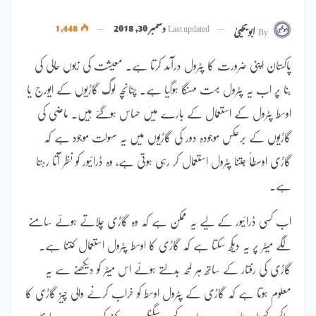
Last updated
دسمبر 30, 2018
1,448
By
ابویحییٰ
پاکستان اپنی ضرورت کا پٹرول درآمد کرتا ہے۔ معیشت کی زبوں حالی کی
بنا پر اب یہ پٹرول بہت مہنگا ہوگیا ہے۔ چنانچہ لوگ گاڑیوں کے ایورج یا
اوسط پٹرول کے استعمال کے بارے میں حساس ہوگئے ہیں۔ ماضی کی
گاڑیوں کے برعکس موجودہ دور کی گاڑیوں میں یہ سہولت موجود ہے کہ
گاڑی اوسطاً جتنا پٹرول استعمال کر رہی ہوتی ہے، وہ ڈرائیور کو نظر آتا رہتا
ہے۔
اب کسی ڈرائیور کے لیے یہ ممکن ہے کہ وہ گاڑی چلاتے ہوئے سامنے
لگے میٹر پر یہ دیکھ سکتا ہے کہ گاڑی کا اوسط پٹرول استعمال کتنا ہے۔
گاڑی کی رفتار کے ساتھ ہر لمحہ بدلتے ہوئے اس میٹر کو دیکھنے سے یہ
معلوم ہوتا ہے کہ گاڑی کے پٹرول اوسط کو خراب کرنے والی چیز گاڑی کا