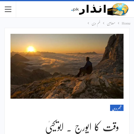
Home
مضامین
فہم دین
فہم دین
وقت کا ایورج ۔ ابویحییٰ