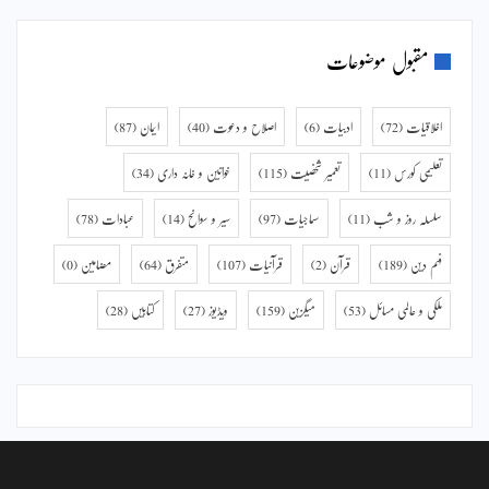
مقبول موضوعات
اخلاقیات
(72)
ادبیات
(6)
اصلاح و دعوت
(40)
ایمان
(87)
تعلیمی کورس
(11)
تعمیر شخصیت
(115)
خواتین و خانہ داری
(34)
سلسلہ روز و شب
(11)
سماجیات
(97)
سیر و سوانح
(14)
عبادات
(78)
فہم دین
(189)
قرآن
(2)
قرآنیات
(107)
متفرق
(64)
مضامین
(0)
ملکی و عالمی مسائل
(53)
میگزین
(159)
ویڈیوز
(27)
کتابیں
(28)