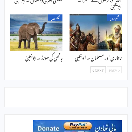
ابویحییٰ
فہم دین
فہم دین
تاتاری اور مسلمان ۔ ابویحییٰ
ہاتھی کی سونڈ ۔ ابویحییٰ
NEXT
PREV