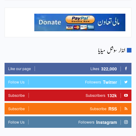
انذار سوشل میڈیا
322,000
Like our page
Likes
Twitter
Follow Us
Followers
132k
Subscribe
Subscribers
RSS
Subscribe
Subscribe
Instagram
Follow Us
Followers