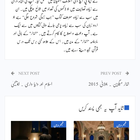
نے اپنا پی ایچ ڈی اسلامک اسٹیڈیز میں مکمل کیا۔ آپ کی ڈیڑھ درجن
سے زیادہ تصانیف ہیں جو لاکھوں کی تعداد میں شائع ہوچکی ہیں۔ ان
میں سب سے زیادہ معروف کتاب ’’جب زندگی شروع ہوگی‘‘ ہے جو
اردو زبان کی سب سے زیادہ پڑھی جانے والی کتابوں میں سے ایک
ہے۔ آپ دعوت و اصلاح کا کام کرتے ہیں۔ "انذار" کے بانی اور
ماہنامہ "انذار" کے مدیر ہیں۔ اس کے علاوہ کئی برس تک درس
قرآن مجید دیتے رہے ہیں۔
NEXT POST
PREV POST
انذار میگزین ۔ جولائی 2015
اسلام اور دنیا داری ۔ ابویحییٰ
شاید آپ یہ بھی پسند کریں
فہم دین
فہم دین