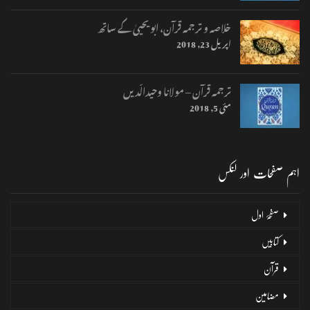
خلاصہ و ترجمہ قرآن، ابو یحییٰ کے ساتھ
اپریل 23, 2018
ترجمہ قرآن – مولانا وحیدالّدیں
مئی 5, 2018
اہم صفحات اور لنکس
صفحۂ اول
کتابیں
قرآن
مضامین