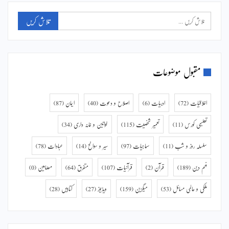
مقبول موضوعات
اخلاقیات
(72)
ادبیات
(6)
اصلاح و دعوت
(40)
ایمان
(87)
تعلیمی کورس
(11)
تعمیر شخصیت
(115)
خواتین و خانہ داری
(34)
سلسلہ روز و شب
(11)
سماجیات
(97)
سیر و سوانح
(14)
عبادات
(78)
فہم دین
(189)
قرآن
(2)
قرآنیات
(107)
متفرق
(64)
مضامین
(0)
ملکی و عالمی مسائل
(53)
میگزین
(159)
ویڈیوز
(27)
کتابیں
(28)