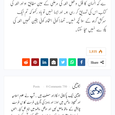
ہے کہ انسان کا قول و فعل اللہ کی مرضی کے عین مطابق ہو اور اللہ کی
کتاب اس کی تصدیق کر رہی ہو۔ اور ایسا نہیں تو یاد رکھو کہ تم ایک
سرکش گروہ کے سوا کچھ نہیں۔ تمھارا کوئی اعتماد، کوئی یقین تمھیں اللہ کی
پکڑ سے نہیں بچا سکتا۔
1,935
Share
ابویحییٰ
0 Comments
750 Posts
ابویحییٰ ایک پاکستانی اسکالراور مصنف ہیں ۔ آپ نے علوم اسلامیہ
اور کمپیوٹر سائنس میں اونرز اور ماسٹرز کی ڈگریاں فرسٹ کلاس فرسٹ
پوزیشن کے ساتھ حاصل کیں اور سوشل سائنسز میں ایم فل کیا۔ انہوں