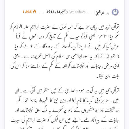
Last updated
دسمبر 13, 2018
1,935
By
ابویحییٰ
قرآن مجید میں بیان ہوا ہے کہ اللہ تعالیٰ نے حضرت ابراہیم علیہ السلام کو
حکم دیا: ’’اسلم‘‘ یعنی خود کو میرے حکم کے تابع کر دو۔ انہوں نے فوراً
عرض کیا کہ میں نے اپنے آپ کو عالم کے پروردگار کے حوالے کر دیا،
(البقرہ 131:2)۔ یہ اسوہ ابراہیمی ہی اسلام کی اصل تعریف ہے۔ یعنی
اپنی مرضی، جذبات اور خواہشات کو اللہ کے حکم کے سامنے مٹا کر اس کی
بات مان لینا۔
قرآن مجید میں یہ آیت یہود و نصاریٰ کے پس منظر میں آئی ہے۔ ان
میں سے ہر کوئی آپ کا نام لیوا اور دین حق کا علمبردار بنا ہوا تھا۔ مگر
درحقیقت خدا اور پیغمبروں کے نام پر کھڑے یہ لوگ اپنی خواہشات اور
جذبات کے پیروکار تھے۔ ایسے میں ان لوگوں کو حضرت ابراہیم کی سیرت