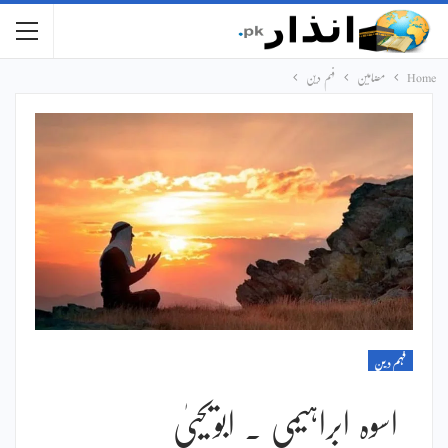
Home
مضامین
فہم دین
فہم دین
اسوہ ابراہیمی ۔ ابویحییٰ