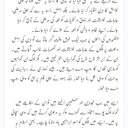
کے ذریعے سے یہ سبق دیا گیا کہ بندگی کا راستہ یہ نہیں ہوتا کہ اپنی
خواہش کا دین اختیار کر لیا جائے۔ بلکہ اصل راستہ یہ ہے کہ اپنی مرضی،
جذبات، خواہشات اور ذوق و نظریات کو اللہ کی مرضی کے تابع کر دیا
جائے۔ اپنے ظاہر و باطن کو اللہ کے حوالے کر دیا جائے۔
پیغمبروں کی امتوں پر جب ایک طویل وقت گزر جاتا ہے تو دین کی اصل
دعوت پر لوگوں کے جذبات، خواہشات اور تعصبات غالب آجاتے ہیں۔
ان کے زیر اثر طرح طرح کی گمراہیاں جنم لیتی ہیں۔ مگر لوگ ان گمراہیوں
کو مذہبی تقدس کا روپ دے دیتے ہیں۔ جیسے نصاریٰ نے رہبانیت کی
بدعت کو دینی عمل بنا دیا تھا۔ جبکہ یہود نے اپنی قوم پرستی کو دینی روپ
دے دیا تھا۔
ایسے میں جب مجددین اور مصلحین اٹھتے ہیں تو ان کے مقابلے میں
گمراہ لوگ پورے اعتماد سے کھڑے ہوکر یہ دعویٰ کرتے ہیں کہ وہی سچائی
پر ہیں۔ ایسے میں لوگوں کو اسوہ ابراہیمی یاد دلانا چاہیے۔ یعنی اسلام یہ