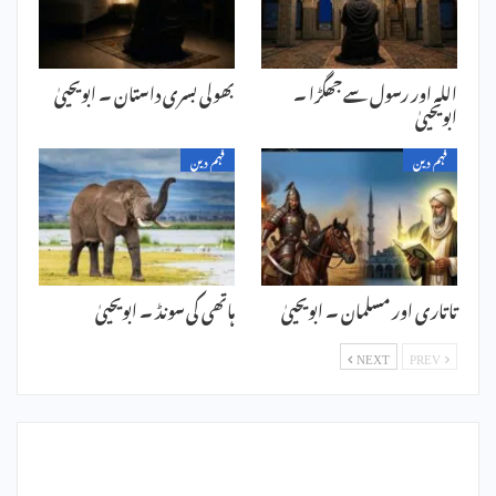
اللہ اور رسول سے جھگڑا ۔
بھولی بسری داستان ۔ ابویحییٰ
ابویحییٰ
فہم دین
فہم دین
تاتاری اور مسلمان ۔ ابویحییٰ
ہاتھی کی سونڈ ۔ ابویحییٰ
NEXT
PREV