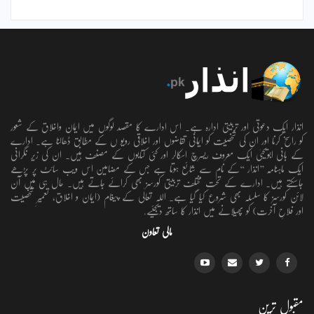
انذار ایک دعوتی اور تربیتی ادارہ ہے۔ اس ادارے کا مقصد لوگوں میں ایمان واخلاق کے شعور
کو راسخ کرنا اور ان کی شخصیت کو ایمانی تقاضوں اور اخلاقی رویو ں کے مطابق ڈھالنا ہے۔ ادارے
کے بانی ابویحییٰ ایک معروف ریسرچ اسکالر اور کئی کتابوں کے مصنف ہیں۔ ان کی زیر نگرانی
ایک ماہنامہ ’’انذار ‘‘کے نام سے شائع ہوتا ہے جس کے مضامین اس ویب سائٹ پر پڑھے
جاسکتے ہیں۔ ادارے کے تحت مختلف تربیتی کورسز بھی کرائے جاتے ہیں۔ حال ہی میں آن
لائن کورسز کا سلسلہ بھی شروع کیا گیا ہے۔ اللہ تعالٰی کے پیغام (ایمان و اخلاق، تعمیرِ شخصیت
اور فلاحِ آخرت) کو پھیلانے میں انذار کا ساتھ دیجئیے.
مالی تعاون
مقبول ترین