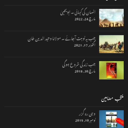
انسان کی کہانی ۔ ابویحییٰ
مارچ 24, 2022
جب یہ نوبت آجائے ۔ مولانا وحید الدین خان
اکتوبر 17, 2021
جب زندگی شروع ہوگی
مارچ 30, 2018
منتخب مضامین
وہی رہ گزر
نومبر 10, 2019