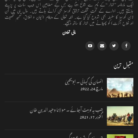
ایک ماہنامہ ’’انذار ‘‘کے نام سے شائع ہوتا ہے جس کے مضامین اس ویب سائٹ پر پڑھے
جاسکتے ہیں۔ ادارے کے تحت مختلف تربیتی کورسز بھی کرائے جاتے ہیں۔ حال ہی میں آن
لائن کورسز کا سلسلہ بھی شروع کیا گیا ہے۔ اللہ تعالٰی کے پیغام (ایمان و اخلاق، تعمیرِ شخصیت
اور فلاحِ آخرت) کو پھیلانے میں انذار کا ساتھ دیجئیے.
مالی تعاون
مقبول ترین
انسان کی کہانی ۔ ابویحییٰ
مارچ 24, 2022
جب یہ نوبت آجائے ۔ مولانا وحید الدین خان
اکتوبر 17, 2021
جب زندگی شروع ہوگی