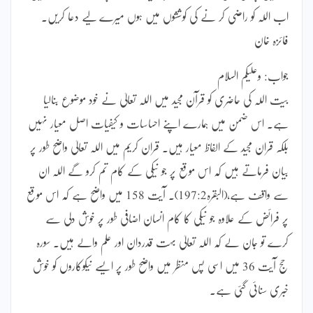
اب اللہ کو راضی کر نے کی کوششوں میں ہوں میرے لیے دعا کریں۔
فائزہ خان
جواب: وعلیکم السلام
بیت اللہ کی حاضری کو قرآن مجید میں اللہ تعالیٰ نے خود موضوع بنالیا
ہے۔ اس ضمن میں ہمارے اپنے احساسات و کیفیات اصل معیار نہیں
بلکہ قران مجید کے الفاظ معیار ہیں۔ قران کریم میں اللہ تعالیٰ واضح طور پر
بیان فرماتے ہیں کہ اس موقع پر جو نیکی کے کام تم کرو گے اللہ ان
سے واقف ہے،(البقرہ197:2)۔ آیت 158 میں واضح ہے کہ اس موقع
پر فرائض کے علاوہ جو نیکی کا کام انسان اضافی طور پر خوش دلی سے
کرے تو جان لے کہ اللہ تعالیٰ بہت قدردان اور علم والے ہیں۔ سورہ
حج آیت 36 میں اسی پس منظر میں واضح طور پر ایسے نیکوکاروں کو خوش
خبری سنائی گئی ہے۔