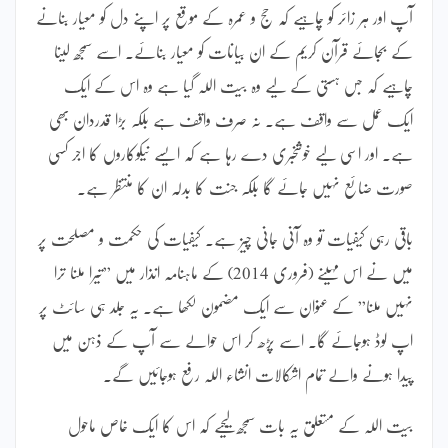
آپ اور ہر زائر کو چاہیے کہ حج و عمرہ کے موقع پر اپنے دل کو معیار بنانے
کے بجائے قرآن کریم کے ان بیانات کو معیار بنائے۔ اسے سمجھ لینا
چاہیے کہ جس ہستی کے لیے وہ بیت اللہ گیا ہے وہ اس کے ایک
ایک عمل سے واقف ہے۔ نہ صرف واقف ہے بلکہ بڑا قدردان بھی
ہے۔ اور اسی لیے خوشخبری دے رہا ہے کہ ایسے نیکوکاروں کا اجر کسی
صورت ضائع نہیں جائے گا بلکہ جنت کا بدلہ ان کا منتظر ہے۔
باقی رہی کیفیات تو وہ آنی جانی چیز ہے۔ کیفیات کی حکمت و مصلحت پر
میں نے اس مہینے (فروری 2014) کے ماہنامہ انذار میں ”تیرا ملنا ترا
نہیں ملنا” کے عنوان سے ایک مضمون لکھا ہے۔ یہ جلد ہی سائٹ پر
اپ لوڈ ہوجائے گا۔ اسے پڑھ کر اس حوالے سے آپ کے ذہن میں
پیدا ہونے والے تمام اشکالات انشاء اللہ رفع ہوجائیں گے۔
بیت اللہ کے متعلق یہ بات سمجھ لیجیے کہ اس کا ایک خاص ماحول