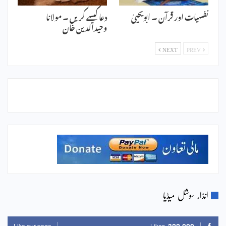
نفسیات اور قرآن ۔ ابویحییٰ
دعا کیسے کریں ۔ مولانا
وحیدالدین خان
NEXT
PREV
انذار سوشل میڈیا
Like our page
Likes