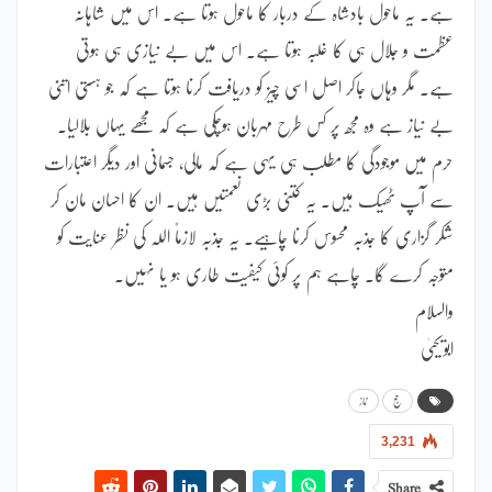
ہے۔ یہ ماحول بادشاہ کے دربار کا ماحول ہوتا ہے۔ اس میں شاہانہ
عظمت و جلال ہی کا غلبہ ہوتا ہے۔ اس میں بے نیازی ہی ہوتی
ہے۔ مگر وہاں جاکر اصل اسی چیز کو دریافت کرنا ہوتا ہے کہ جو ہستی اتنی
بے نیاز ہے وہ مجھ پر کس طرح مہربان ہوچکی ہے کہ مجھے یہاں بلالیا۔
حرم میں موجودگی کا مطلب ہی یہی ہے کہ مالی، جسمانی اور دیگر اعتبارات
سے آپ ٹھیک ہیں۔ یہ کتنی بڑی نعمتیں ہیں۔ ان کا احسان مان کر
شکر گزاری کا جذبہ محسوس کرنا چاہیے۔ یہ جذبہ لازماً اللہ کی نظر عنایت کو
متوجہ کرے گا۔ چاہے ہم پر کوئی کیفیت طاری ہو یا نہیں۔
والسلام
ابویحییٰ
حج
نماز
3,231
Share