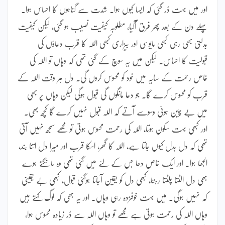
اور میں بہت ڈر گئی کہ ایسا کیوں ہوا۔ شدت سے گناہوں کا احساس ہوا۔
پہلے دن کے بعد پھر فرق آگیا، مطلوبہ کیفیت نصیب ہو گئی، لیکن کیفیت
بدلتی بھی رہی کبھی مایوسی اور بیزاری کبھی اللہ کا قرب دعاؤں کی
قبولیت کا احساس۔ لیکن میں یہ سوچ کے گئی تھی کہ وہاں تو اللہ کی
خاص رحمت کے سایہ میں خود کو محسوس کروں گی۔ دل ہر وقت اللہ کے
قرب کو محسوس کرے گا۔ جو دعا مانگوں گی قبول ہوگی لیکن وہاں پر بھی
میں بے چین ہوئی وسوسے آتے کہ اللہ قبول نہیں کرے گا کچھ بھی۔
اور کبھی بہت سکون ہوتا، اللہ کی رحمت محسوس ہوتی تو مجھے سمجھ نہیں آتی
تھی کہ دل بدل کیوں جاتا ہے، اللہ کا گھر، اسکا قرب اور میرا دل اتنا بند،
الجھا ہوا۔ اور ایک خاص دعا جس کے لئے میں گئی تھی وہ مانگتے ہوے
بھی دل الٹتا پلٹتا رہتا، کبھی دل کو یقین آجاتا ہوگئی قبول، کبھی بے یقینی
کہ نہیں ہوگی۔ میں بہت خوفزدہ رہی وہاں۔ اور یہ بھی کہ لوگ کہتے ہیں
وہاں اللہ کی رحمت ہوتی ہے مجھے تو وہاں اللہ سے ڈر زیادہ محسوس ہوا،