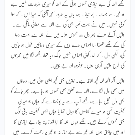
مجھے اللہ کی بے نیازی محسوس ہوئی کے اللہ کو میری ضرورت نہیں ہے
وہ مجھ سے بہت بے نیاز ہے، ہاں یہ ضرور سمجھ آگئی کہ میرا اس کے سوا
کوئی نہیں۔ میں نے بہت توبہ بھی کی ہے اللہ سے معافی مانگی ہے۔
واپس آتے ہوئے پھر دل بند محسوس ہوا۔ میں نے اللہ سے بہت دعا
کی کے مجھے تھوڑا سا احساس دے دیں کے میری دعائیں قبول ہو جائیں
گی، لیکن دل کے اندر کوئی احساس نہیں جاگ رہا تھا، مجھے لگا میں مجرموں
کی طرح واپس آرہی ہوں۔ خوفزدہ اور بے چین۔
واپس آکر الحمد للہ کچھ افاقہ ہے۔ نمازیں بھی کچھ اچھی ہوئی ہیں، دعاؤں
میں بھی دل لگا ہے، اللہ سے تعلق بھی محسوس ہو رہا ہے۔ پھر جانے کو
بھی دل مچل رہا ہے، مجھے آپ سے یہ پوچھنا ہے کہ وہاں جو میری
کیفیت تھی وہ میرے گناہوں کا وبال تھا یا وہاں ایسی کیفیت باقی لوگ
بھی محسوس کرتے ہیں۔ مجھے وہاں اللہ کا نیا انداز پتہ چلا، بے نیازی کا
اور میں چاہتی ہوں اللہ مجھ سے بے نیاز نہ ہو مجھ پر رحمت کرے۔ میں