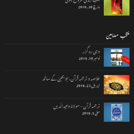
مارچ 30, 2018
منتخب مضامین
وہی رہ گزر
نومبر 10, 2019
خلاصہ و ترجمہ قرآن، ابو یحییٰ کے ساتھ
اپریل 23, 2018
ترجمہ قرآن – مولانا وحیدالّدیں
مئی 5, 2018