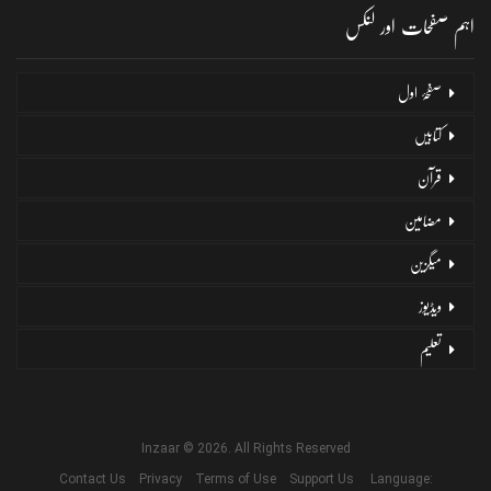
اہم صفحات اور لنکس
صفحۂ اول
کتابیں
قرآن
مضامین
میگزین
ویڈیوز
تعلیم
Inzaar © 2026. All Rights Reserved
Contact Us
Privacy
Terms of Use
Support Us
Language: