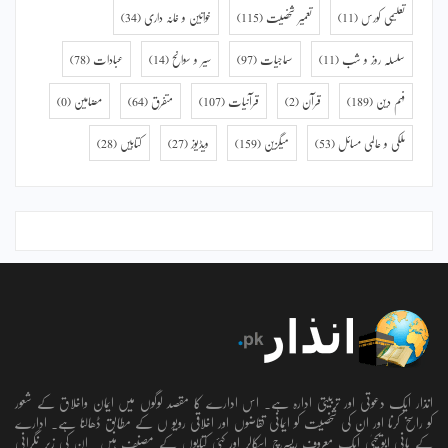
تعلیمی کورس
(11)
تعمیر شخصیت
(115)
خواتین و خانہ داری
(34)
سلسلہ روز و شب
(11)
سماجیات
(97)
سیر و سوانح
(14)
عبادات
(78)
فہم دین
(189)
قرآن
(2)
قرآنیات
(107)
متفرق
(64)
مضامین
(0)
ملکی و عالمی مسائل
(53)
میگزین
(159)
ویڈیوز
(27)
کتابیں
(28)
انذار ایک دعوتی اور تربیتی ادارہ ہے۔ اس ادارے کا مقصد لوگوں میں ایمان واخلاق کے شعور
کو راسخ کرنا اور ان کی شخصیت کو ایمانی تقاضوں اور اخلاقی رویو ں کے مطابق ڈھالنا ہے۔ ادارے
کے بانی ابویحییٰ ایک معروف ریسرچ اسکالر اور کئی کتابوں کے مصنف ہیں۔ ان کی زیر نگرانی