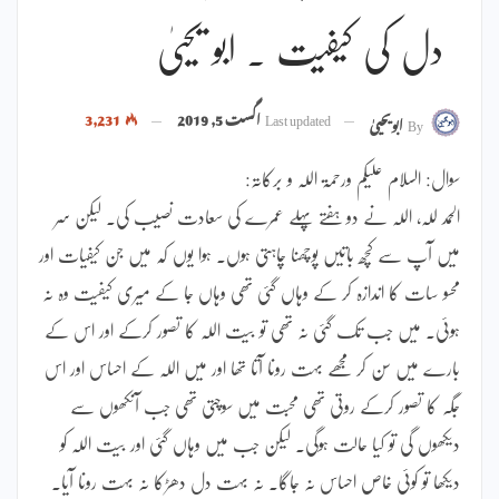
دل کی کیفیت ۔ ابو یحییٰ
Last updated
اگست 5, 2019
3,231
By
ابویحییٰ
سوال: السلام علیکم ورحمۃ اللہ و برکاتہ:
الحمد للہ، اللہ نے دو ہفتے پہلے عمرے کی سعادت نصیب کی۔ لیکن سر
میں آپ سے کچھ باتیں پوچھنا چاہتی ہوں۔ ہوا یوں کہ میں جن کیفیات اور
محسو سات کا اندازہ کر کے وہاں گئی تھی وہاں جا کے میری کیفیت وہ نہ
ہوئی۔ میں جب تک گئی نہ تھی تو بیت اللہ کا تصور کرکے اور اس کے
بارے میں سن کر مجھے بہت رونا آتا تھا اور میں اللہ کے احساس اور اس
جگہ کا تصور کرکے روتی تھی محبت میں سوچتی تھی جب آنکھوں سے
دیکھوں گی تو کیا حالت ہوگی۔ لیکن جب میں وہاں گئی اور بیت اللہ کو
دیکھا تو کوئی خاص احساس نہ جاگا۔ نہ بہت دل دھڑکا نہ بہت رونا آیا۔