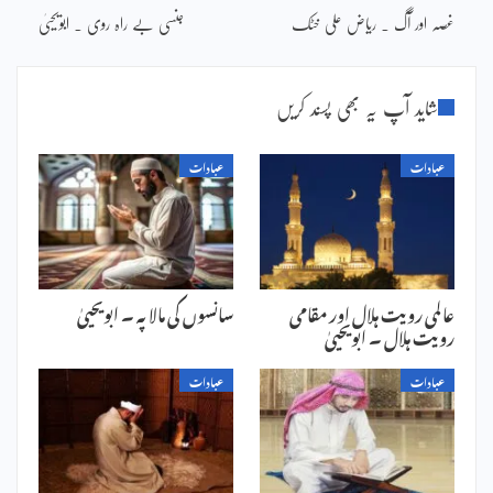
غصہ اور آگ ۔ ریاض علی خٹک
جنسی بے راہ روی ۔ ابویحییٰ
شاید آپ یہ بھی پسند کریں
عبادات
عبادات
عالمی رویت ہلال اور مقامی
سانسوں کی مالا پہ ۔ ابویحییٰ
رویت ہلال ۔ ابویحییٰ
عبادات
عبادات