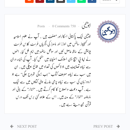
ابویحییٰ
0 Comments
750 Posts
ابویحییٰ ایک پاکستانی اسکالراور مصنف ہیں ۔ آپ نے علوم اسلامیہ
اور کمپیوٹر سائنس میں اونرز اور ماسٹرز کی ڈگریاں فرسٹ کلاس فرسٹ
پوزیشن کے ساتھ حاصل کیں اور سوشل سائنسز میں ایم فل کیا۔ انہوں
نے اپنا پی ایچ ڈی اسلامک اسٹیڈیز میں مکمل کیا۔ آپ کی ڈیڑھ درجن
سے زیادہ تصانیف ہیں جو لاکھوں کی تعداد میں شائع ہوچکی ہیں۔ ان
میں سب سے زیادہ معروف کتاب ’’جب زندگی شروع ہوگی‘‘ ہے جو
اردو زبان کی سب سے زیادہ پڑھی جانے والی کتابوں میں سے ایک
ہے۔ آپ دعوت و اصلاح کا کام کرتے ہیں۔ "انذار" کے بانی اور
ماہنامہ "انذار" کے مدیر ہیں۔ اس کے علاوہ کئی برس تک درس
قرآن مجید دیتے رہے ہیں۔
NEXT POST
PREV POST