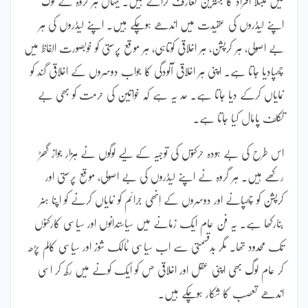
میں مبتلا افراد کا بہترین تعارف کراتے ہیں۔ یہاں ہر گروہ کے لوگ
اپنے لیڈروں کی عقیدت میں اندھے ہوچکے ہیں۔ اپنے لیڈروں کی ہر
بے اصولی، ہر کرپشن، ہر اخلاقی کوتاہی، ہر موقع پرستی کو خوبصورت الفاظ میں
چھپادیا جاتا ہے۔ اپنی ہر اخلاقی آلودگی کا جواب دوسروں کے اخلاقی گند کو
نمایاں کرکے دیا جاتا ہے۔ حد یہ ہے کہ خواتین کی حرمت کو بھی بے
تکلف پامال کیا جاتا ہے۔
اس طرح کی بے ہودہ حرکتوں کی توجیہ کے لیے لوگوں نے ہزار جواز گھڑ
رکھے ہیں۔ ہر گروہ نے اپنے لیڈروں کی بے اصولی، موقع پرستی اور
کرپشن کو چھپانے اور دوسروں کے اِنھی جرائم کو نمایاں کرنے کو اپنا ہنر
بنارکھا ہے۔ یہ فن عام ایک زمانے میں سیاستدانوں اور سیاسی کارکنوں
تک محدود تھا۔ مگر بدقسمتی سے اب سیاسی ٹالک شوز اور سیاسی کالم پڑھ
کر عام لوگ بھی اپنی عقل اور اخلاقی حس کو ایک کونے میں رکھ کر اسی
اندھے تعصب کا شکار ہوچکے ہیں۔