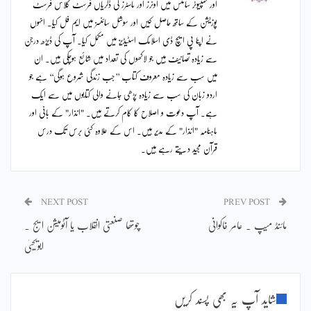
اور کمپیوٹر سائنس میں اونرز اور ماسٹرز کی ڈگریاں فرسٹ کلاس فرسٹ
پوزیشن کے ساتھ حاصل کیں اور سوشل سائنسز میں ایم فل کیا۔ انہوں
نے اپنا پی ایچ ڈی اسلامک اسٹیڈیز میں مکمل کیا۔ آپ کی ڈیڑھ درجن
سے زیادہ تصانیف ہیں جو لاکھوں کی تعداد میں شائع ہوچکی ہیں۔ ان
میں سب سے زیادہ معروف کتاب ’’جب زندگی شروع ہوگی‘‘ ہے جو
اردو زبان کی سب سے زیادہ پڑھی جانے والی کتابوں میں سے ایک
ہے۔ آپ دعوت و اصلاح کا کام کرتے ہیں۔ "انذار" کے بانی اور
ماہنامہ "انذار" کے مدیر ہیں۔ اس کے علاوہ کئی برس تک درس
قرآن مجید دیتے رہے ہیں۔
NEXT POST
PREV POST
مائنڈ میپ ۔ عامر خاکوانی
چوتھا صنعتی انقلاب یا آٹومیشن ایج ۔
ابویحییٰ
شاید آپ یہ بھی پسند کریں