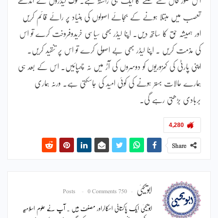
تعصب میں مبتلا ہونے کے بجائے اصولوں کی بنیاد پر رائے قائم کریں
اور ہمیشہ حق کا ساتھ دیں۔ اپنا لیڈر بھی سیاسی خریدوفروخت کرے تو اس
کی مذمت کریں ۔ اپنا لیڈر بھی بے اصولی کرے تو اس پر تنقید کریں۔
اپنی پارٹی کی کمزوریوں کو دوسروں کی آڑ میں نہ چھپائیں۔ اس کے بعد ہی
ہمارے حالات بہتر ہونے کی کوئی امید کی جاسکتی ہے۔ ورنہ ہماری
بربادی بڑھتی رہے گی۔
4,280
Share
ابویحییٰ
0 Comments
750 Posts
ابویحییٰ ایک پاکستانی اسکالراور مصنف ہیں ۔ آپ نے علوم اسلامیہ