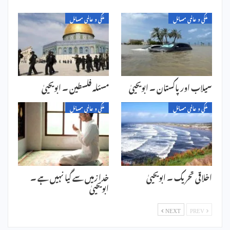
ملکی و عالمی مسائل
ملکی و عالمی مسائل
سیلاب اور پاکستان ۔ ابویحییٰ
مسئلہ فلسطین ۔ ابویحییٰ
ملکی و عالمی مسائل
ملکی و عالمی مسائل
اخلاقی تحریک ۔ ابویحییٰ
خدا زمیں سے گیا نہیں ہے ۔
ابویحییٰ
NEXT
PREV