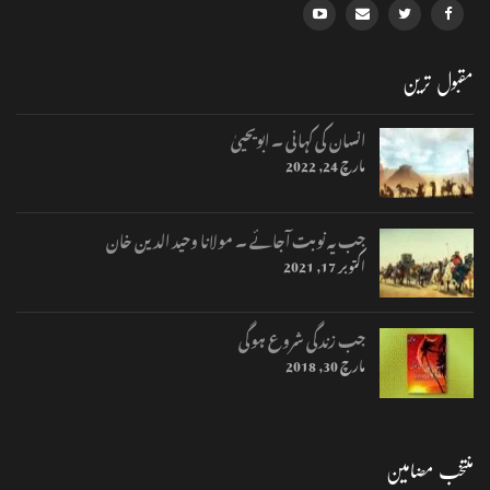
مقبول ترین
انسان کی کہانی ۔ ابویحییٰ
مارچ 24, 2022
جب یہ نوبت آجائے ۔ مولانا وحید الدین خان
اکتوبر 17, 2021
جب زندگی شروع ہوگی
مارچ 30, 2018
منتخب مضامین