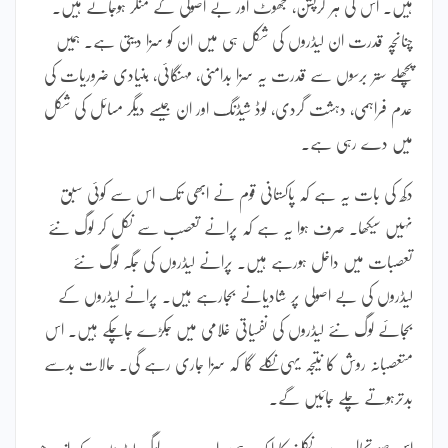
ہیں۔ اس کی ہر کرپشن، جھوٹ اور بے اصولی کے منکر ہوجاتے ہیں۔
چنانچہ قدرت ان لیڈروں کی شکل ہی میں ان کو سزا دیتی ہے۔ ہمیں
پچھلے ستر برسوں سے قدرت یہ سزا بدامنی، مہنگائی، بنیادی ضروریات کی
عدم فراہمی، دہشت گردی، لوڈ شیڈنگ اور ان جیسے دیگر مسائل کی شکل
میں دے رہی ہے۔
دکھ کی بات یہ ہے کہ پاکستانی قوم نے ابھی تک اس سے کوئی سبق
نہیں سیکھا۔ صرف ہوا یہ ہے کہ پرانے تعصب سے نکل کر لوگ نئے
تعصبات میں داخل ہورہے ہیں۔ پرانے لیڈروں کی جگہ لوگ نئے
لیڈروں کی بے اصولی پر شادیانے بجارہے ہیں۔ پرانے لیڈروں کے
بجائے لوگ نئے لیڈروں کی نفسیاتی غلامی میں جکڑے جاچکے ہیں۔ اس
متعصبانہ روش کا نتیجہ یہی نکلے گا کہ سزا جاری رہے گی۔ حالات بدسے
بدترہوتے چلے جائیں گے۔
اس صورتحال سے نکلنے کا ایک ہی راستہ ہے۔ لوگ لیڈروں کے اندھے