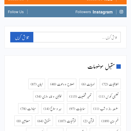
Instagram
Follow Us
Followers
مقبول موضوعات
اخلاقیات
(72)
ادبیات
(6)
اصلاح و دعوت
(40)
ایمان
(87)
تعلیمی کورس
(11)
تعمیر شخصیت
(115)
خواتین و خانہ داری
(34)
سلسلہ روز و شب
(11)
سماجیات
(97)
سیر و سوانح
(14)
عبادات
(78)
فہم دین
(189)
قرآن
(2)
قرآنیات
(107)
متفرق
(64)
مضامین
(0)