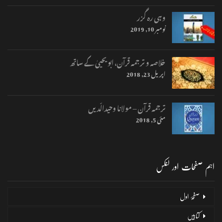
وہی رہ گزر
نومبر 10, 2019
خلاصہ و ترجمہ قرآن، ابو یحییٰ کے ساتھ
اپریل 23, 2018
ترجمہ قرآن – مولانا وحیدالّدیں
مئی 5, 2018
اہم صفحات اور لنکس
صفحۂ اول
کتابیں