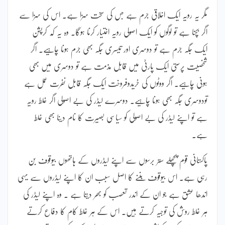
مگر یہ رویہ ایک اخلاقی جرم ہے جس کی سخت سزا ہے۔ اس کی سزا سے
اگر بچنا ہے تو لوگوں کو ایک اصولی رویہ اختیار کرنا ہوگا۔ وہ یہ کہ کرپشن
ایک جگہ جرم ہے تو دوسری اور تیسری جگہ بھی جرم ہونا چاہیے۔ اگر
شخصیت پرستی ایک پارٹی میں قابل مذمت ہے تو دوسری میں بھی
ہونی چاہیے۔ اگر ووٹوں کی خریدوفروخت ایک جگہ قابل نفرت عمل ہے
تودوسری جگہ بھی ہونا چاہیے۔ دوسرے لیڈر کی بے اصولی اگر غلط رویہ
ہے تو اپنے لیڈر کی بے اصولی کو سیاسی بصیرت کا نام دینا بھی غلط
ہے۔
پاکستانی قوم پچھلے ستر برسوں سے اپنے لیڈروں کے ہاتھوں بیوقوف بن
رہی ہے۔ اس بیوقوف بننے کا اصل سبب ان کا اپنے لیڈروں سے یہی
اندھا عشق ہے جو ان کے اندر تعصب کو بھر دیتا ہے ۔ وہ اپنے لیڈر کی
ہر غلط روش کی توجیہ کرتے ہیں۔ اس کے ہر غلط کام کا دفاع کرتے