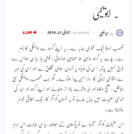
۔ ابویحییٰ
Last updated
جولائی 21, 2018
4,280
By
ابویحییٰ
تعصب اصلاً ایک فطری جذبہ ہے۔ یہ اپنے گروہ سے وابستگی کا نام
ہے۔ چاہے یہ گروہ مذہبی ہو، تہذیبی ہو،لسانی ، قومی یا سیاسی ہو،اس سے
فرق نہیں پڑتا۔ اسی کی بنیاد پر انسان سماجی مخلوق ہے اور اسی کی وجہ
سے اجتماعی زندگی کا سارا حسن پیدا ہوتا ہے۔ مگر جب تعصب؛ وابستگی حق
وباطل ، صحیح وغلط اور خیر وشرسے بالا تر ہوجائے اور اپنے گروہ اور لیڈر کی
اندھی عقیدت میں بدل جائے تو یہ انسان کو آخر کار ایک اخلاقی مجرم
بنادیتا ہے۔
اس حقیقت کو اگر سمجھنا ہے تو پاکستان کے موجودہ سیاسی حالات اس جرم