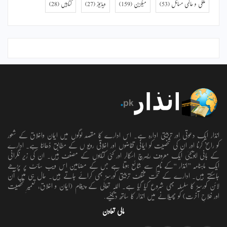
ملکی و عالمی مسائل
(53)
میگزین
(159)
ویڈیوز
(27)
کتابیں
(28)
انذار ایک دعوتی اور تربیتی ادارہ ہے۔ اس ادارے کا مقصد لوگوں میں ایمان واخلاق کے شعور
کو راسخ کرنا اور ان کی شخصیت کو ایمانی تقاضوں اور اخلاقی رویو ں کے مطابق ڈھالنا ہے۔ ادارے
کے بانی ابویحییٰ ایک معروف ریسرچ اسکالر اور کئی کتابوں کے مصنف ہیں۔ ان کی زیر نگرانی
ایک ماہنامہ ’’انذار ‘‘کے نام سے شائع ہوتا ہے جس کے مضامین اس ویب سائٹ پر پڑھے
جاسکتے ہیں۔ ادارے کے تحت مختلف تربیتی کورسز بھی کرائے جاتے ہیں۔ حال ہی میں آن
لائن کورسز کا سلسلہ بھی شروع کیا گیا ہے۔ اللہ تعالٰی کے پیغام (ایمان و اخلاق، تعمیرِ شخصیت
اور فلاحِ آخرت) کو پھیلانے میں انذار کا ساتھ دیجئیے.
مالی تعاون