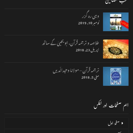
وہی رہ گزر
نومبر 10, 2019
خلاصہ و ترجمہ قرآن، ابو یحییٰ کے ساتھ
اپریل 23, 2018
ترجمہ قرآن – مولانا وحیدالّدیں
مئی 5, 2018
اہم صفحات اور لنکس
صفحۂ اول