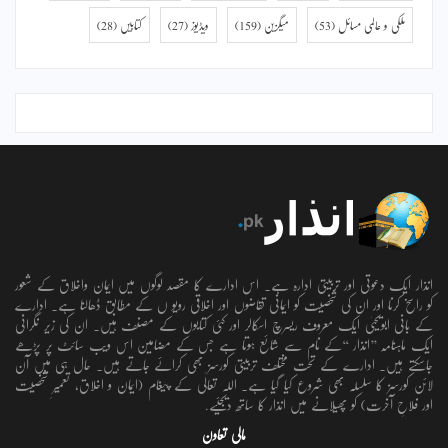
ملکی و عالمی مسائل
(53)
میگزین
(159)
ویڈیوز
(27)
کتابیں
(28)
انذار ایک دعوتی اور تربیتی ادارہ ہے۔ اس ادارے کا مقصد لوگوں میں ایمان واخلاق کے شعور
کو راسخ کرنا اور ان کی شخصیت کو ایمانی تقاضوں اور اخلاقی رویو ں کے مطابق ڈھالنا ہے۔ ادارے
کے بانی ابویحییٰ ایک معروف ریسرچ اسکالر اور کئی کتابوں کے مصنف ہیں۔ ان کی زیر نگرانی
ایک ماہنامہ ’’انذار ‘‘کے نام سے شائع ہوتا ہے جس کے مضامین اس ویب سائٹ پر پڑھے
جاسکتے ہیں۔ ادارے کے تحت مختلف تربیتی کورسز بھی کرائے جاتے ہیں۔ حال ہی میں آن
لائن کورسز کا سلسلہ بھی شروع کیا گیا ہے۔ اللہ تعالٰی کے پیغام (ایمان و اخلاق، تعمیرِ شخصیت
اور فلاحِ آخرت) کو پھیلانے میں انذار کا ساتھ دیجئیے.
مالی تعاون