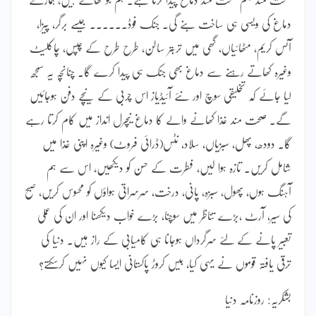
دماغ کی ویسی ہی ساخت بنے گی۔ جنک فوڈ۔۔۔۔۔۔ جیسے برگر، پیزا،
آئس کریم، مٹھائیاں، گھی میں تربتر سالن، طرح طرح کے چپس، چاکلیٹ
وغیرہ کھاتے رہنے سے دماغ بھی جنک ہی پیدا کرے گا۔ چنانچہ یہ سمجھ
لیا جائے کہ تخلیقی سوچ اور نئے آئیڈیاز اس چربی کے نیچے دفن ہوجائیں
گے۔ صحت مند غذا کھانے والے کا دماغ نیچرل انداز میں کام کرتا رہے
گا۔ دودھ، پھل، سبزیاں، سلاد، نٹس(ڈرائی فروٹ) وغیرہ اپنی غذا میں
شامل کریں۔ تازہ ہوا لیں، فطرت کے حسن کو دیکھیں، اس سے ہم
آہنگ ہوں، پھول، سبزہ، پانی، درخت، سرسراتی ہواؤں کو محسوس کریں، صبح
کی سیر، آرٹ ،بڑے تناظر میں سوچنا، بڑے خواب دیکھنا اور ان کی عملی
تعبیر پانے کے لئے سرگرداں ہوجانا ہی کامیابی کے راز ہیں۔ دنیا کی
ترقی یافتہ قوموں نے یہی کیا، بیس کروڑ پاکستانی ایسا کیوں نہیں کرسکتے؟
بشکریہ: روزنامہ دنیا