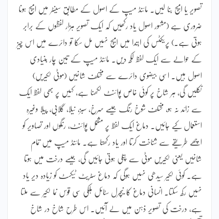
تصویر یا امیج بنا لیں۔ مائنڈ میپ کے اصول کے مطابق سینٹر میں امیج ہونا
ضروری ہے (مشہور اصول یاد رکھیں کہ ایک تصویر ہزار لفظوں کے برابر
ہوتی ہے۔) پریکٹس کی ابتدا میں امیج نہیں مل سکا تو دائرے میں اس چیز
کے حوالے سے ایک لفظ لکھ دیں۔ مائنڈ میپ کے تین چار بنیادی
اصول ہیں۔ اسی بیضوی دائرے سے مختلف شاخیں (موٹی لکیریں)
نکلیں گی، ہر شاخ پر کوئی خاص پوائنٹ لکھنا ہے، کہیں پر بھی لفظ ایک
سے زائد نہ ہو، مختلف شوخ رنگ جیسے سرخ، سبز، نیلا، گلابی، پیلا وغیرہ
استعمال کیے جائیں۔ دماغ ایک لفظ پر مشتمل پوائنٹ، رنگوں اور تصاویر کو
اچھے طریقے سے شناخت کرتا اور یاد رکھتا ہے۔ مائنڈ میپ میں تمام
شاخیں یعنی لکیریں موٹی سے پتلی ہوتی جائیں گی، جیسے درخت میں ہوتا
ہے۔ کوئی لکیر سیدھی نہیں ہوگی کہ دماغ سٹریٹ ٹیکسٹ کو زیادہ دیر یاد
نہیں رکھ سکتا۔ انسانی دماغ کا نیچرل سٹائل ہلکی سی قوس نما لکیر سے ملتا
ہے، درخت کی تصویر ذہن میں لے آئیں۔ اس طرح شاخ در شاخ