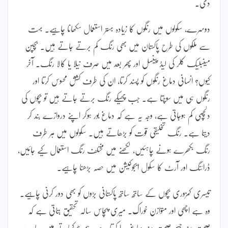
دی۔
دوسرے، سکولوں میں رنگوں کا زیادہ بہتر استعمال سکھانا چاہیے۔ بہت
سے ملکوں کی طرح پاکستان میں بھی رنگ کم برتے جاتے ہیں۔ بچپن
میںبلیک کلر کی لیڈ پینسل اور پھر بعد میں صرف نیلا یا کالا رنگ۔ آخر
کیوں؟ انسانی دماغ رنگوں کو پسند کرتا، ان کی طرف کشش محسوس کرتا اور
رنگوں ہی میں سوچتا ہے۔ جب پھیکے رنگ برتے جاتے ہیں تو بچوں کی
دلچسپی کم ہوجاتی ہے، وجہ یہ ہے کہ دماغ بور ہوکر اپنے دروازے بند کر
دیتا ہے۔ رنگ تخلیقی قوت کو بڑھاتے ہیں۔ سکولوں میں ہر طرف
رنگ بکھرے ہونے چاہئیں، لکھنے میں مختلف رنگ استعمال کیے جائیں،
ڈرائنگ اور آرٹ کا سکول ایجوکیشن میں حصہ بڑھنا چاہیے۔
تیسری کمزوری بچوں کے ساتھ ساتھ پاکستانی بڑوں کو بھی دور کرنی چاہیے۔
وہ ہے اچھی اور متوازن خوراک۔ میری پچاس سالہ تحقیق بتاتی ہے کہ
صحت مند جسم صحت مند دماغ پیدا کرتا ہے۔ ہم جو کھاتے ہیں، ہمارے