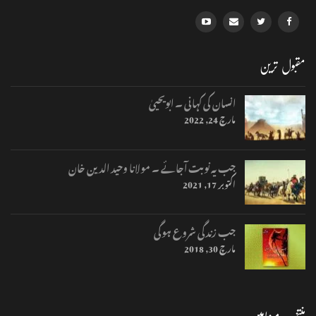
مقبول ترین
انسان کی کہانی ۔ ابویحییٰ
مارچ 24, 2022
جب یہ نوبت آجائے ۔ مولانا وحید الدین خان
اکتوبر 17, 2021
جب زندگی شروع ہوگی
مارچ 30, 2018
منتخب مضامین