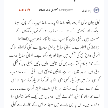
Last updated
جنوری 15, 2023
2,412
By
انذار
ٹونی بزان عالمی شہرت یافتہ مائنڈ ایکسپرٹ، مائنڈ میپ کے بانی، سپیڈ
ریڈنگ اور میموری کے حوالے سے ڈیڑھ سو کے قریب کتابوں کے
مصنف ہیں۔ ٹونی بزان کا سب سے بڑا کام مائنڈ میپ(Mind
Map) کی ایجاد ہے۔ انسانی دماغ پر اپنی ریسرچ سے ٹونی کو اندازہ ہوا کہ
انسانی دماغ امیج کی شکل میں سوچتا اور یاد رکھتا ہے۔ انسانی دماغ درخت
کے انداز میںکام کرتا ہے، جس کی شاخیں دائیں بائیں پھیلی باہر کو نکلی
ہوتی ہیں اور ہر شاخ سے مزید شاخیں پھوٹتی ہیں۔ ٹونی نے مائنڈ میپ
کو اسی انداز میں تیار کیا۔ کسی بھی ایشو پر غور کرنا ہو، یاد کرنا، سوچنا ہو، اس
کے حوالے سے ایک درخت سا بنا لیا جائے، طریقہ آسان ہے۔۔۔۔۔
اے فور سائز کا سفید صفحہ لے لیں، درمیان میں ایک چھوٹا بیضوی سا
دائرہ بنا لیں، اس پر جس بارے میں سوچنا ہو، اس کے حوالے سے کوئی