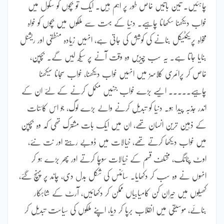
چاہئیں۔ تین باتیں خاص طور پر اہم ہیں۔ ایک تو بچوں کو سکول میں
خواب دیکھنا سکھانا چاہیے۔ دنیا کے بہت سے ملکوں میں بچوں کو خواہ
مخواہ پریکٹیکل بنانے کی کوشش کی جاتی ہے، انہیں زیادہ منطقی اور ریشنل
بنایا جاتا ہے۔ یہ سب چیزیں وہ وقت آنے پر سیکھ لیں گے۔ بچپن،
خاص کر پرائمری کلاسز میں انہیں خواب دیکھنا، خواب سجانا سیکھنا
چاہیے۔۔۔۔۔ ایسے بڑے خواب جنہیں مکمل کرنے کے لئے ان کے
اندر جذبہ پیدا ہو۔ دنیا کو تبدیل کرنے والے بڑے لوگ، جو اس کائنات
کے ذہین ترین انسان تھے، ان میں ایک بات مشترک تھی کہ وہ بچپن
میں خواب دیکھا کرتے تھے، خیالات میں ڈوبے رہتے اور نت نئے،
اوٹ پٹانگ، مختلف قسم کے خیالات سوچا کرتے اور پھر بڑے ہو کر
انہوں نے وہ سب کر دکھایا۔ سائنس کی شکل بدل دی، چاند پر پہنچ گئے،
کھیلوں میں حیران کن کامیابیاں ممکن کر دکھائیں، آرٹ کے شاہکار
بنائے، موسیقی میں انقلاب برپا کر دیا، اپنے ملکوں کی سیاست تبدیل کر