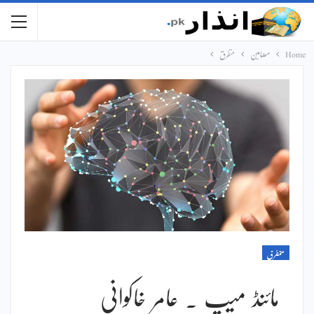
Home
مضامین
متفرق
متفرق
مائنڈ میپ ۔ عامر خاکوانی