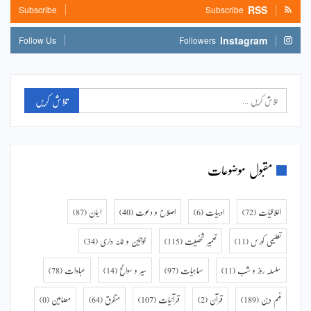
RSS
Subscribe
Subscribe
Instagram
Follow Us
Followers
مقبول موضوعات
اخلاقیات
(72)
ادبیات
(6)
اصلاح و دعوت
(40)
ایمان
(87)
تعلیمی کورس
(11)
تعمیر شخصیت
(115)
خواتین و خانہ داری
(34)
سلسلہ روز و شب
(11)
سماجیات
(97)
سیر و سوانح
(14)
عبادات
(78)
فہم دین
(189)
قرآن
(2)
قرآنیات
(107)
متفرق
(64)
مضامین
(0)