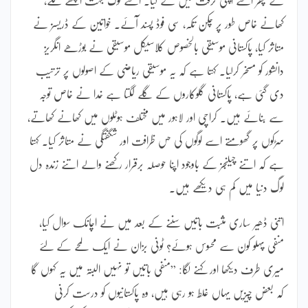
کھانے خاص طور پر چکن تکہ، سی فوڈ پسند آئے۔ خواتین کے ڈریسز نے
متاثر کیا، پاکستانی موسیقی بالخصوص کلاسیکل موسیقی نے بوڑھے انگریز
دانشور کو مسخر کرلیا۔ کہتا ہے کہ یہ موسیقی ریاضی کے اصولوں پر ترتیب
دی گئی ہے، پاکستانی گلوکاروں کے گلے لگتا ہے خدا نے خاص توجہ
سے بنائے ہیں۔ کراچی اور لاہور میں مختلف ہوٹلوں میں کھانے کھاتے،
سڑکوں پر گھومتے اسے لوگوں کی حس ظرافت اور شگفتگی نے متاثر کیا۔ کہتا
ہے کہ اتنے چیلنجز کے باوجود اپنا حوصلہ برقرار رکھنے والے اتنے زندہ دل
لوگ دنیا میں کم ہی دیکھے ہیں۔
اتنی ڈھیر ساری مثبت باتیں سننے کے بعد میں نے اچانک سوال کیا،
منفی پہلو کون سے محسوس ہوئے؟ ٹونی بزان نے ایک لمحے کے لئے
میری طرف دیکھا اور کہنے لگا: ”منفی باتیں تو نہیں البتہ میں یہ کہوں گا
کہ بعض چیزیں یہاں غلط ہو رہی ہیں، وہ پاکستانیوں کو درست کرنی