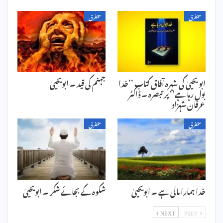
متفرق
متفرق
ابو یحییٰ کی شہرہ آفاق کتاب ’’خدا
جہنم کی قید ۔ ابویحییٰ
بول رہا ہے‘‘ پر تبصرہ ۔ ڈاکٹر
عرفان شہزاد
متفرق
متفرق
خدا ہمارا مالی ہے ۔ ابویحییٰ
شکوہ کے بجائے شکر ۔ ابویحییٰ
NEXT
PREV