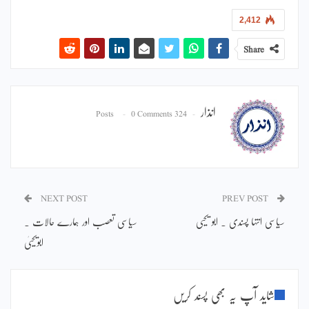
2,412
Share
انذار
0 Comments
324 Posts
NEXT POST
PREV POST
سیاسی انتہا پسندی ۔ ابو یحیی
سیاسی تعصب اور ہمارے حالات ۔
ابویحییٰ
شاید آپ یہ بھی پسند کریں