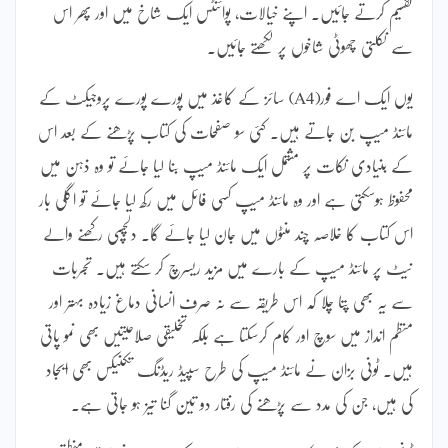
تقسیم کرتے جائیں۔ اپنے خیالات، پوائنٹس ایک شاخ میں اور پھر اس
سے نکلتی چھوٹی شاخوں پر لکھتے جائیں۔
یوں ایک اے فور(A4) سائز کے کاغذ میں پورے پورے پروجیکٹ کے
مائنڈ میپ بن جاتے ہیں۔ کئی سو صفحات کی کتاب پڑھنے کے بعد اس
کے بنیادی نکات پر مشتمل ایک مائنڈ میپ بنا لیا جائے تو وہ ذہن میں
محفوظ ہوسکتی ہے اور وہ مائنڈ میپ کسی فائل میں رکھ لیا جائے تو اگلی بار
اس کتاب کا خلاصہ چند منٹوں میں جان لیا جائے گا۔ دلچسپی رکھنے والے
نیٹ پر مائنڈ میپ کے بارے میں مزید ریسرچ کر سکتے ہیں۔ تجربات
سے یہ بھی پتا چلا کہ اس طریقہ سے نہ صرف انسانی دماغ زیادہ بہتر اور
منظم انداز میں سوچ اور کام کرسکتا ہے بلکہ تخلیقی صلاحیتیں بھی نمو پاتی
ہیں۔ ٹونی بزان نے مائنڈ میپ کی طرح سپیڈ ریڈنگ تکنیکس بھی ایجاد
کی ہیں، جن کی مدد سے پڑھنے کی رفتار دو تین گنا تیز ہو جاتی ہے۔