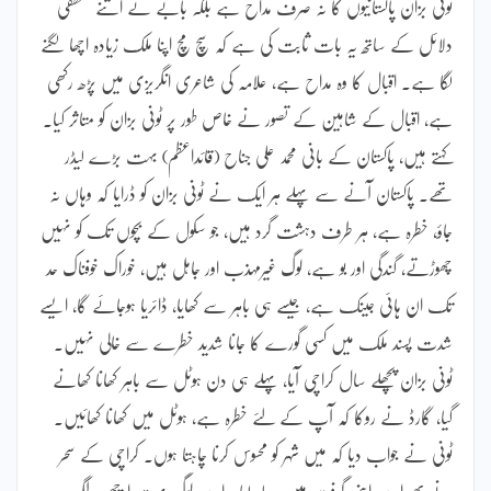
ٹونی بزان پاکستانیوں کا نہ صرف مداح ہے بلکہ بابے نے اتنے منطقی
دلائل کے ساتھ یہ بات ثابت کی ہے کہ سچ مچ اپنا ملک زیادہ اچھا لگنے
لگا ہے۔ اقبال کا وہ مداح ہے، علامہ کی شاعری انگریزی میں پڑھ رکھی
ہے، اقبال کے شاہین کے تصور نے خاص طور پر ٹونی بزان کو متاثر کیا۔
کہتے ہیں، پاکستان کے بانی محمد علی جناح (قائداعظم) بہت بڑے لیڈر
تھے۔ پاکستان آنے سے پہلے ہر ایک نے ٹونی بزان کو ڈرایا کہ وہاں نہ
جاؤ، خطرہ ہے، ہر طرف دہشت گرد ہیں، جو سکول کے بچوں تک کو نہیں
چھوڑتے، گندگی اور بو ہے، لوگ غیرمہذب اور جاہل ہیں، خوراک خوفناک حد
تک ان ہائی جینک ہے، جیسے ہی باہر سے کھایا، ڈائریا ہوجائے گا، ایسے
شدت پسند ملک میں کسی گورے کا جانا شدید خطرے سے خالی نہیں۔
ٹونی بزان پچھلے سال کراچی آیا، پہلے ہی دن ہوٹل سے باہر کھانا کھانے
گیا، گارڈ نے روکا کہ آپ کے لئے خطرہ ہے، ہوٹل میں کھانا کھائیں۔
ٹونی نے جواب دیا کہ میں شہر کو محسوس کرنا چاہتا ہوں۔ کراچی کے سحر
نے پھر اسے اپنی گرفت میں لے لیا۔ اسے لوگ بہت اچھے لگے،