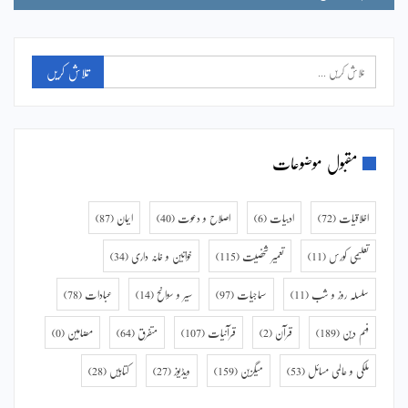
مقبول موضوعات
اخلاقیات
(72)
ادبیات
(6)
اصلاح و دعوت
(40)
ایمان
(87)
تعلیمی کورس
(11)
تعمیر شخصیت
(115)
خواتین و خانہ داری
(34)
سلسلہ روز و شب
(11)
سماجیات
(97)
سیر و سوانح
(14)
عبادات
(78)
فہم دین
(189)
قرآن
(2)
قرآنیات
(107)
متفرق
(64)
مضامین
(0)
ملکی و عالمی مسائل
(53)
میگزین
(159)
ویڈیوز
(27)
کتابیں
(28)