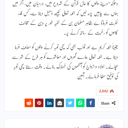
دھوکہ‘‘دینے والوں کا حال قرآن کے شروع میں، درمیان میں، آخر میں
جہاں سے چاہیں پڑھ لیں کہ اللہ تعالیٰ کیسے ڈھیل دیتا ہے، کس قدر
نفرت فرماتا ہے بظاہر مسلمان بن کے خفیہ طور پر دین کے مخالف
کاموں کو رغبت کے ساتھ کرنے پر۔
یقیناً اللہ کریم ہے اور تواب بھی کہ سچی توبہ کرنے والوں کو معاف فرما
دیتا ہے۔ اللہ تعالیٰ ہمارے گھروں اور معاشرے کو ہر طرح کے شر سے
بچائے۔ اولاد و ازواج کو آنکھوں کی ٹھنڈک بنائے۔ وقت رہتے سچی توبہ
کی توفیق عطا فرمائے۔ آمین
2,042
Share