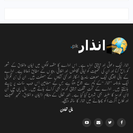
انذار ایک دعوتی اور تربیتی ادارہ ہے۔ اس ادارے کا مقصد لوگوں میں ایمان واخلاق کے شعور
کو راسخ کرنا اور ان کی شخصیت کو ایمانی تقاضوں اور اخلاقی رویو ں کے مطابق ڈھالنا ہے۔ ادارے
کے بانی ابویحییٰ ایک معروف ریسرچ اسکالر اور کئی کتابوں کے مصنف ہیں۔ ان کی زیر نگرانی
ایک ماہنامہ ’’انذار ‘‘کے نام سے شائع ہوتا ہے جس کے مضامین اس ویب سائٹ پر پڑھے
جاسکتے ہیں۔ ادارے کے تحت مختلف تربیتی کورسز بھی کرائے جاتے ہیں۔ حال ہی میں آن
لائن کورسز کا سلسلہ بھی شروع کیا گیا ہے۔ اللہ تعالٰی کے پیغام (ایمان و اخلاق، تعمیرِ شخصیت
اور فلاحِ آخرت) کو پھیلانے میں انذار کا ساتھ دیجئیے.
مالی تعاون