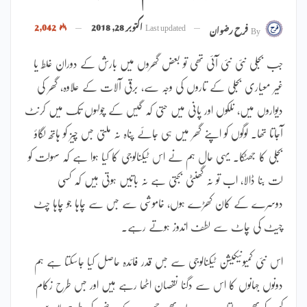
Last updated
اکتوبر 28, 2018
2,042
By
فرح رضوان
جب بجلی نئی نئی آئی تھی تو بعض گھروں میں بارش کے دوران غلط یا
غیر معیاری بجلی کے تاروں کی وجہ سے، برقی آلات کے علاوہ، گھر کی
دیواروں میں، نلکوں اور پانی میں حتی کہ گیس کے چولہوں تک میں کرنٹ
آجاتا تھا۔ لوگوں کو اپنے گھر میں ہی جائے پناہ نہ ملتی جس چیز کو ہاتھ لگاؤ
بجلی کا جھٹکا۔ یہی حال ہم نے اس ٹیکنالوجی کا کیا ہوا ہے کہ سہولت کو
لت بنا ڈالا، اب تو نہ گھنٹی بجتی ہے نہ باتیں ہوتی ہیں کہ کسی
دوسرے کے کان کھڑے ہوں، خاموشی سے جس سے چاہا جو چاہا چٹ
چیٹ کی چاٹ سے لطف اندوز ہوتے رہے۔
اس نئی کمیونیکیشن ٹیکنالوجی سے جس قدر فائدہ حاصل کیا جاسکتا ہے ہم
دونوں جہانوں کا اس سے دگنا نقصان اٹھا رہے ہیں اور جس طرح زکام