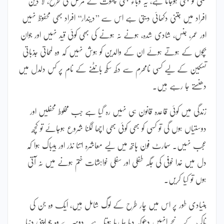
کسی کو بھی ہوجاتا ہے، یہ وباء بھی چھوت کے مرض کی طرح، لا دین
افراد میں جتنی دکھائی دیتی ہے اس سے ’’دیندار‘‘ افراد بھی محفوظ نہیں
اور عمر، جنس، شادی شدہ، ہونے نہ ہونے کی بھی کوئی قید نہیں اور جوان
بچوں کے ہوتے ہوئے ان کے والدین کو ہوش نہیں کہ وہ لمحاتی جذباتی
تسکین کے لیے کسی نامحرم سے دکھ سکھ بانٹنے کے نام پر کس دلدل میں
دھنستے جا رہے ہیں۔
زندگی میں کوئی قاعدہ قانون ہی نہیں رہ گیا ہے جب مخلوط محفلیں اور
دوستیاں ہوں گی تو کسی کو بھی کوئی بھی اچھا لگنا شروع ہوجائے تو کچھ
عجب نہیں۔ سمارٹ فون ہاتھ میں لیے معاشرہ اتنا نڈر اور بیباک ہوا کہ
دل میں خدا خوفی کی جگہ طفلی اور سفلی خواہشات ختم ہونے میں نہ آتی
ہوں تو کیا کریں۔
بنیادی طور پر اس میں چار طرح کے لوگ شامل ہیں، ایک وہ جن کی
ناک کے نیچے انہیں دھوکہ دیا جا رہا ہوتا ہے۔ دوسرے وہ جو اپنی دنیا