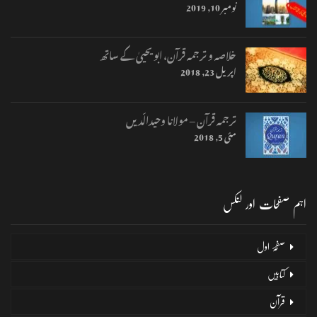
نومبر 10, 2019
خلاصہ و ترجمہ قرآن، ابو یحییٰ کے ساتھ
اپریل 23, 2018
ترجمہ قرآن – مولانا وحیدالّدیں
مئی 5, 2018
اہم صفحات اور لنکس
صفحۂ اول
کتابیں
قرآن