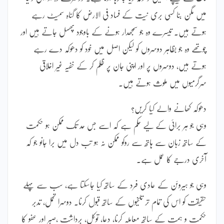
میں مگن بنا کسی بری نیت کے فساد فی الارض کا گناہ سمیٹ رہے
ہوتے ہیں۔ تیسرے وہ جو سمجھدار ہونے کے باوجود پھسل جاتے ہیں اور
چوتھے وہ جو بظاہر دوسروں کو لیکن اصل میں خود کو دھوکہ دے رہے
ہوتے ہیں، دوسروں پر اور اپنی جان پر ظلم کر کے خفیہ غیر اخلاقی
سرگرمیوں میں ملوث ہوتے ہیں۔
دھوکہ کھانے والے کیا کریں؟
وہی جو ہر برائی کے لیے حکم ہے کہ اسے جس حد تک ممکن ہو حکمت
کے ساتھ زبان سے ہاتھ سے روکو ممکن نہ ہو تب دل میں برا جانو جو کہ
آخری درجے کا عمل ہے۔
وہی جو ہیروئن کے عادی فرد کے ساتھ کیا جاسکتا ہے، سب سے پہلے
حقیقت کو اس کی تمام تر تلخیوں کے ساتھ قبول کرنا۔ دوسرا تحمل، تدبر
حکمت و ہمت کے ساتھ معاملہ کرنا، دعا، توکل، برداشت ،صبر اور عفو کا