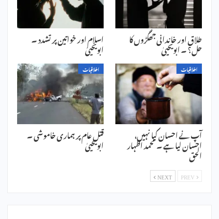
طلاق اور خاندانی جھگڑوں کا
اسلام اور خواتین پر تشدد ۔
حل؟ ۔ ابویحییٰ
ابویحییٰ
اخلاقیات
اخلاقیات
آپ نے احسان کیا نہیں،
قتل عام پر ہماری خاموشی ۔
احسان لیا ہے ۔ محمد اظہار
ابویحییٰ
الحق
NEXT
PREV