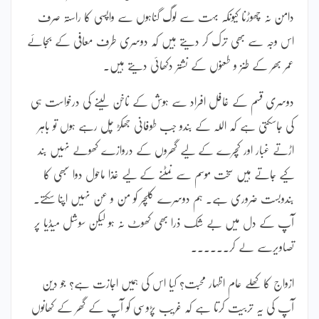
دامن نہ چھوڑنا کیونکہ بہت سے لوگ گناہوں سے واپسی کا راستہ صرف
اس وجہ سے بھی ترک کر دیتے ہیں کہ دوسری طرف معافی کے بجائے
عمر بھر کے طنز و طعنوں کے نشتر دکھائی دیتے ہیں۔
دوسری قسم کے غافل افراد سے ہوش کے ناخن لینے کی درخواست ہی
کی جاسکتی ہے کہ اللہ کے بندو جب طوفانی جھکڑ چل رہے ہوں تو باہر
اڑتے غبار اور کچرے کے لیے گھروں کے دروازے کھولے نہیں بند
کیے جاتے ہیں سخت موسم سے نمٹنے کے لیے غذا ماحول دوا سبھی کا
بندوبست ضروری ہے۔ ہم دوسرے کلچر کو من و عن نہیں اپنا سکتے۔
آپ کے دل میں بے شک ذرا بھی کھوٹ نہ ہو لیکن سوشل میڈیا پر
تصاویرسے لے کر۔۔۔۔۔۔
ازواج کا کھلے عام اظہار محبت؟ کیا اس کی ہمیں اجازت ہے؟ جو دین
آپ کی یہ تربیت کرتا ہے کہ غریب پڑوسی کو آپ کے گھر کے کھانوں