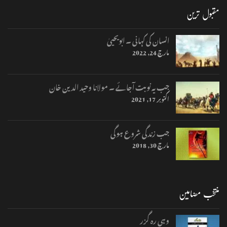
مقبول ترین
انسان کی کہانی ۔ ابویحییٰ
مارچ 24, 2022
جب یہ نوبت آجائے ۔ مولانا وحید الدین خان
اکتوبر 17, 2021
جب زندگی شروع ہوگی
مارچ 30, 2018
منتخب مضامین
وہی رہ گزر