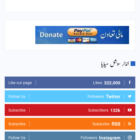
انذار سوشل میڈیا
322,000
Like our page
Likes
Twitter
Follow Us
Followers
132k
Subscribe
Subscribers
RSS
Subscribe
Subscribe
Instagram
Follow Us
Followers