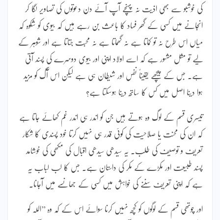
کی خوشبو سے بھی اذیت نہ پہنچے آپ آئے دن دعوتوں کی تصاویر لگا کر
انجانے میں کسی کے گھر فساد کا باعث بن رہے ہیں کہ بیوی کو شکوہ کہ
میاں اس طرح نہ تو کماتا ہے نہ گھماتا ہے نہ محبت جتاتا ہے اور شوہر کے
لیے تو مثل مشہور ہے کہ اسے اولاد اپنی اور بیوی دوسرے کی پسند آتی
ہے۔ جس کے پیچھے یقیناً نفس اور شیطان ہی ہے لیکن اس آگ کو مزید
ہوا دینا اصل میں کس کا ساتھ دینا ہوسکتا ہے؟
تیسری قسم کے لوگ وہ ہوتے ہیں جن کو اندر ہی اندر غم کھائے جاتا ہے
کہ ان کی محنت یا صلاحیت کی کوئی قدر ہی نہیں کرتا خود پسندی کا شکار
تعریف و توصیف کی طلب۔ یہ سیدھی سیدھی اقبال کی مکھی کی خوشامد
پسند طبیعت اور مکڑے کے مکر کی داستان ہے۔ جس کا لب لباب یہ
ہے کہ اپنی تعریف سننے کی خواہش میں کسی کے جھانسے میں آجانا۔
اور چوتھی قسم کے لوگوں کو کچھ نہیں کرنا سوائے اس کے کہ وہ ’’اللہ کو