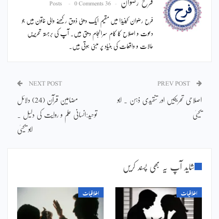
فرح رضوان
0 Comments
36 Posts
فرح رضوان کینیڈا میں مقیم ایک دینی ذوق رکھنے والی خاتون ہیں جو
دعوت و اصلاح کا کام سرانجام دیتی ہیں۔ آپ کی برجستہ تحریریں
حالات و واقعات کی بنیاد پر مبنی ہوتی ہیں۔
NEXT POST
PREV POST
اصلاحی تحریکیں اور تنقیدی ذہن ۔ ابو
مضامین قرآن (24) دلائل
یحییٰ
توحید:انسانی علم و روایت کی دلیل ۔
ابو یحییٰ
شاید آپ یہ بھی پسند کریں
اخلاقیات
اخلاقیات