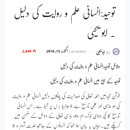
توحید:انسانی علم و روایت کی دلیل
۔ ابو یحییٰ
Last updated
اکتوبر 15, 2018
2,840
By
ابویحییٰ
دلائل توحید:انسانی علم و روایت کی دلیل
توحید کے حق میں انسانی علم و روایت کی دلیل
قرآن مجیدمیں اللہ تعالیٰ کی وحدانیت کی پانچویں دلیل انسانی علم و روایت
کی وہ مذہبی اور علمی تاریخ ہے جو ہزارہا برس پر محیط ہے۔ اس انسانی
تاریخ کا کچھ جزوی تذکرہ ہم وجود باری تعالیٰ کے دلائل کے ضمن میں
کرچکے ہیں۔ وہاں یہ بیان ہوا تھا کہ انسانو ں کے جدامجدحضرت آدم و حوا