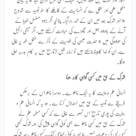
مکمل علمی اور عقلی ہے کہ انسانیت کے قافلے کا سفر توحید سے شروع
ہوا اور شرک بعد میں ان کے اندر درآیا۔ چنانچہ اگر یہود مسلسل انبیا کے
آنے کے باوجود بعل اور بچھڑے کی عبادت کرسکتے ہیں، اگر مسیحی انجیل
کی موجودگی میں جو حضرت عیسیٰ کی الوہیت کے ذکر سے مکمل طور پر خالی
ہے، ان کو خدا کابیٹابناسکتے ہیں تو زمانہ قبل ازتاریخ میں یہ کام بدرجہ اولیٰ
ہوگا۔
شرک کے حق میں کسی گواہی کانہ ہونا
انسانی علم وروایت کا یہ ایک پہلو ہے۔ دوسرا پہلو اس کے برعکس
طریقے سے توحید کے حق میں استدلال کرتا ہے۔ وہ یہ کہ انسانی علم و
روایت کی پوری تاریخ اس تصور سے خالی ہے کہ کسی مسلمہ علم نے
شرک کے حق میں کسی پہلو سے بھی کوئی گواہی پیش کی ہو۔شرک کبھی
کسی نبی کی دعوت نہیں بنا اور نہ کوئی الہامی کتاب کسی پہلو سے شرک