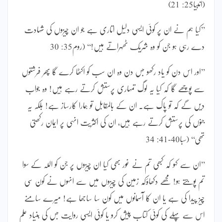
(انبیا25: 21)
’’کیا ہم نے ان پر کوئی ایسی دلیل اتاری ہے جو ان چیزوں کی شہادت
دے رہی ہو جن کو وہ شریک ٹھہراتے ہیں!‘‘ (روم35: 30
’’اور اس دن کو یاد رکھو جس دن وہ ان سب کو اکٹھا کرے گا پھر فرشتوں
سے پوچھے گا کہ کیا یہ لوگ تمہاری پرستش کرتے رہے ہیں! وہ جواب
دیں گے کہ تو پاک ہے۔ ان کے بالمقابل تو ہمارا کارساز ہے! بلکہ یہ
جنوں کی پرستش کرتے رہے ہیں، ان کی اکثریت انہی پر ایمان رکھتی
تھی‘‘ (سبا40-41: 34
’’ان سے کہو کہ کبھی تم نے غور بھی کیا ان چیزوں پر جن کو اللہ کے سوا
تم پوجتے ہو! مجھے دکھاؤکہ زمین کی چیزوں میں سے انہوں نے کون سی
چیز پیدا کی ہے یا ان کا آسمانوں میں کون سا ساجھا ہے! میرے سامنے
اس سے پہلے کی کوئی کتاب پیش کرو یا کوئی ایسی روایت جس کی بنیاد علم