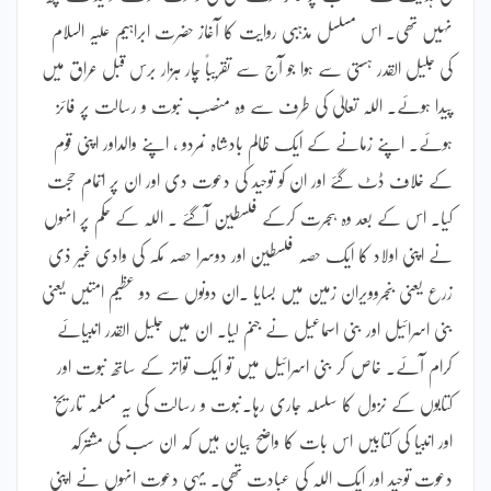
نہیں تھی۔ اس مسلسل مذہبی روایت کا آغاز حضرت ابراہیم علیہ السلام
کی جلیل القدر ہستی سے ہوا جو آج سے تقریباً چار ہزار برس قبل عراق میں
پیدا ہوئے۔ اللہ تعالیٰ کی طرف سے وہ منصب نبوت و رسالت پر فائز
ہوئے۔ اپنے زمانے کے ایک ظالم بادشاہ نمردو ، اپنے والداور اپنی قوم
کے خلاف ڈٹ گئے اور ان کو توحید کی دعوت دی اور ان پر اتمام حجت
کیا۔ اس کے بعد وہ ہجرت کرکے فلسطین آگئے ۔ اللہ کے حکم پر انہوں
نے اپنی اولاد کا ایک حصہ فلسطین اور دوسرا حصہ مکہ کی وادی غیر ذی
زرع یعنی بنجروویران زمین میں بسایا ۔ان دونوں سے دو عظیم امتیں یعنی
بنی اسرائیل اور بنی اسماعیل نے جنم لیا۔ ان میں جلیل القدر انبیائے
کرام آئے۔ خاص کر بنی اسرائیل میں تو ایک تواتر کے ساتھ نبوت اور
کتابوں کے نزول کا سلسلہ جاری رہا۔نبوت و رسالت کی یہ مسلمہ تاریخ
اور انبیا کی کتابیں اس بات کا واضح بیان ہیں کہ ان سب کی مشترکہ
دعوت توحید اور ایک اللہ کی عبادت تھی۔ یہی دعوت انہوں نے اپنی