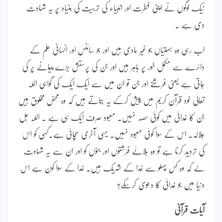
نیک لوگوں نے اپنی فطرت اور انبیاء کی تربیت کی بنیاد پر یہ شہادت
دی ہے ۔
اب رہی وہ ہستیاں جو غیر مادی ہیں اور جو سائنس اور انسانی علم کے
دائرے سے مکمل طور پر باہر ہیں اور جن کی پرستش بڑے پیمانے پر کی
جاتی ہے یعنی فرشتے اور جن تو ان میں سے ایک ایک کی گواہی اللہ
تعالیٰ خود قرآن کریم میں پیش کرکے یہ بتاتے ہیں کہ وہ محض مخلوق ہیں
جن کا خدائی میں کوئی حصہ نہیں۔ معبود صرف ایک ہی ہے ۔ اللہ جل
جلالہ۔ اس کے سوا کوئی معبود نہیں۔ یہی آخری سچائی ہے۔کسی کو اس
کی تردید کرنا ہے تو وہ بلائے فرشتوں اور جنوں کو اور ان سے یہ شہادت
لے کہ وہ کس پہلو سے خدا کے شریک ہیں۔ خدا کے سوا کون ہے اس
دنیا میں جو خدائی کا دعویٰ کرسکے؟
آیات قرآنی