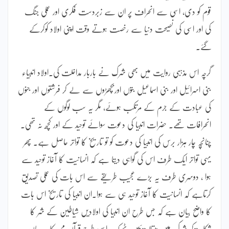
قوم کو دی، اسی سے انحراف پر ان سے زبردست فکری اور عملی جنگ
کی اور اسی کی نصیحت دنیا سے رخصت ہوتے وقت اپنی اولاد کوکرکے
گئے۔
گرچہ اس مذہبی روایت میں بھی شرک نے باربار مداخلت کی۔اولاد انبیاء
بنی اسرائیل اور بنی اسماعیل بتوں اوربچھڑوں سے لے کر فرشتوں اور جنوں
کی عبادت کے جرم کے مرتکب ہوئے، مگر یہ سب لوگوں کے
انحرافات تھے۔ حضرات انبیا کی دعوت سوائے توحید کے اور کچھ نہ تھی۔
چنانچہ چار ہزار برس کی انبیا کی دعوت کو تو تاریخ کا تواتر حاصل ہے۔ پھر
یہی تواتر ایک طرف اس کی گواہی دیتا ہے کہ انسانیت کا آغاز توحید سے
ہوا ، دوسری طرف یہ بڑے عجیب طریقے سے اس بات کی عملی تصدیق
کرتاہے کہ انسانیت کا آغاز توحید ہی سے ہوا۔ان انبیا کی تاریخ اس بات
کا واضح بیان ہے کہ جس طرح ان انبیا کی اولادیں شیاطین کے شر کا
شکار ہوکر شرک میں مبتلا ہوئیں، ٹھیک اسی طرح قرآن مجید کا یہ بیان