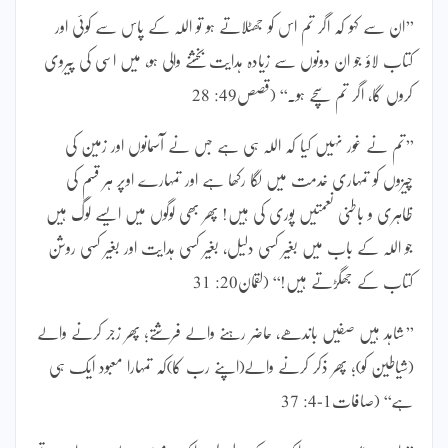
’’ان سے کہو کہ اگر تم اس کو جھٹلاتے ہو تو اللہ کے پاس سے کوئی اور
کتاب لاؤ جو ان دونوں سے زیادہ ہدایت بخشنے والی ہو، میں اسی کی پیروی
کروں گا، اگر تم سچے ہو۔‘‘ (قصص49: 28
’’تم نے غور نہیں کیا کہ اللہ ہی ہے جس نے آسمانوں اور زمین کی
چیزوں کو تمہاری خدمت میں لگا رکھا ہے اور تمہارے اوپر ہر قسم کی
ظاہری و باطنی نعمتیں پوری کی ہیں! پھر بھی لوگوں میں ایسے لوگ ہیں
جو اللہ کے باب میں بغیر کسی دلیل، بغیر کسی ہدایت اور بغیر کسی روشن
کتاب کے جھگڑتے ہیں!‘‘ (لقمان20: 31
’’شاہد ہیں صفیں باندھے، حاضر رہنے والے فرشتے؛ پھر زجر کرنے والے
(شیاطین کو)؛ پھر ذکر کرنے والے(اپنے رب کا)کہ تمہارا معبود ایک ہی
ہے‘‘ (صافات1-4: 37