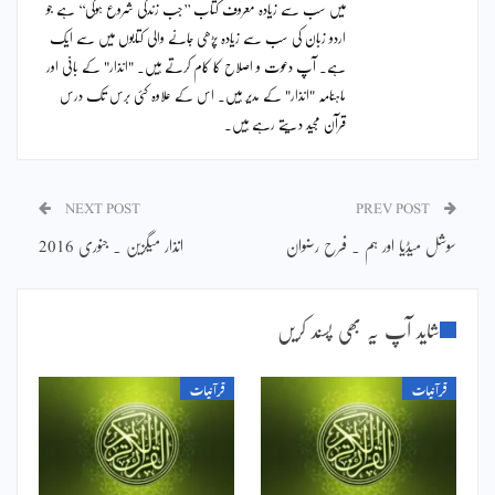
میں سب سے زیادہ معروف کتاب ’’جب زندگی شروع ہوگی‘‘ ہے جو
اردو زبان کی سب سے زیادہ پڑھی جانے والی کتابوں میں سے ایک
ہے۔ آپ دعوت و اصلاح کا کام کرتے ہیں۔ "انذار" کے بانی اور
ماہنامہ "انذار" کے مدیر ہیں۔ اس کے علاوہ کئی برس تک درس
قرآن مجید دیتے رہے ہیں۔
NEXT POST
PREV POST
سوشل میڈیا اور ہم ۔ فرح رضوان
انذار میگزین ۔ جنوری 2016
شاید آپ یہ بھی پسند کریں
قرآنیات
قرآنیات