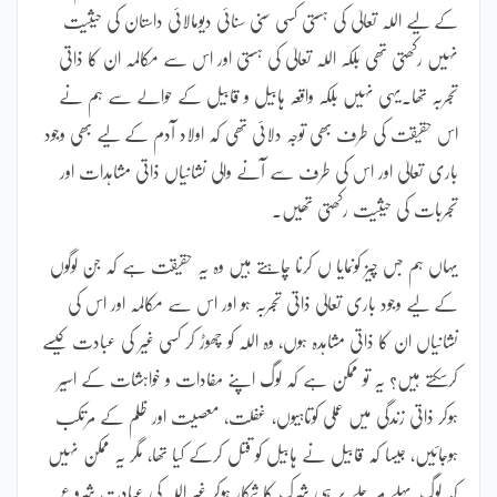
کے لیے اللہ تعالیٰ کی ہستی کسی سنی سنائی دیومالائی داستان کی حیثیت
نہیں رکھتی تھی بلکہ اللہ تعالیٰ کی ہستی اور اس سے مکالمہ ان کا ذاتی
تجربہ تھا۔یہی نہیں بلکہ واقعہ ہابیل و قابیل کے حوالے سے ہم نے
اس حقیقت کی طرف بھی توجہ دلائی تھی کہ اولاد آدم کے لیے بھی وجود
باری تعالیٰ اور اس کی طرف سے آنے والی نشانیاں ذاتی مشاہدات اور
تجربات کی حیثیت رکھتی تھیں۔
یہاں ہم جس چیز کونمایا ں کرنا چاہتے ہیں وہ یہ حقیقت ہے کہ جن لوگوں
کے لیے وجود باری تعالیٰ ذاتی تجربہ ہو اور اس سے مکالمہ اور اس کی
نشانیاں ان کا ذاتی مشاہدہ ہوں، وہ اللہ کو چھوڑ کر کسی غیر کی عبادت کیسے
کرسکتے ہیں؟ یہ تو ممکن ہے کہ لوگ اپنے مفادات و خواہشات کے اسیر
ہوکر ذاتی زندگی میں عملی کوتاہیوں، غفلت، معصیت اور ظلم کے مرتکب
ہوجائیں، جیسا کہ قابیل نے ہابیل کو قتل کرکے کیا تھا، مگر یہ ممکن نہیں
کہ لوگ پہلے مرحلے پر ہی شرک کا شکار ہوکر غیر اللہ کی عبادت شروع