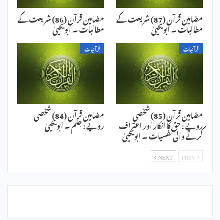
مضامین قرآن (87) شریعت کے
مضامین قرآن (86) شریعت کے
مطالبات ۔ ابویحییٰ
مطالبات ۔ ابویحییٰ
قرآنیات
قرآنیات
مضامین قرآن (85) شخصی
مضامین قرآن (84) شخصی
رویے : حق کا انکار اور اعتراف
رویے : حِلم ۔ ابویحییٰ
کرنے والی نفسیات ۔ ابویحییٰ
NEXT
PREV