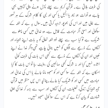
کی طرف بلاتی ہے۔ قرآن کریم سے پہلے نازل ہونے والی کتابیں بھی
چاہے وہ تورات ہو، زبور یا انجیل یا کسی اور نبی کا کلام شرک کے ہر تصور
سے خالی ہیں اور اس کی بھرپور تردید کرتی ہیں۔سوال یہ ہے کہ اللہ کے
سواکوئی اور ہستی اگر عبادت کے قابل ہے، وہ خدائی میں کسی پہلو سے
شریک ہے تو کیا سب سے پہلے خود اللہ تعالیٰ کو یہ بات اپنے انبیاء اور
کتابوں کے ذریعے سے لوگوں کو نہیں بتانی چاہیے تھی؟اگر خدا نے اپنے
نبیوں اور ان کی کتابوں کے ذریعے سے کبھی اس بات کی طرف کوئی
اشارہ نہیں کیا اور نہ شرک کبھی صالحین کی روایت رہا تو اس بات کا کیا
امکان ہے کہ اللہ کے سوا کسی اور کو معبود مانا جائے یا اس کی خدائی اور
عبادت میں کسی اور کو شریک کیا جائے۔چنانچہ اس پس منظر میں قرآن
مجید انبیا کی زندگی، تعلیمات، ان کی کتابوں اور سب سے بڑھ کر خدا کی اپنی
شہادت کو بیان کرتا ہے کہ اس کے سوا کوئی معبود نہیں۔