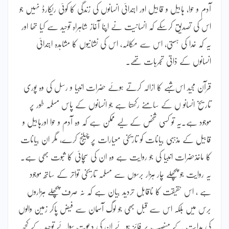
آدم و حوا، ہابیل و قابیل اور ابتدائی انسانوں کی زندگی کا کوئی ریکارڈ نہیں جو
اس کی تصدیق کرسکے کہ انسانیت نے اپنا آغاز شاہراہ توحید سے کیا تھا اور
یہ کہ خدا کی ہستی، اس سے مکالمہ، اس کی نشانیوں کا مشاہدہ ابتدائی
انسانوں کے ذاتی تجربات تھے۔
قرآن مجید اس شبہے کا ازالہ کرتے ہوئے حضرات انبیا و رسل کی وہ پوری
تاریخ انسانو ں کے سامنے رکھتا ہے جو انسانوں کے پاس مسلمہ طور پر
موجود ہے۔یہ تو کسی شخص کے لیے ممکن ہے کہ وہ آدم و حوا اورہابیل و
قابیل کے مذہبی بیانات کو تاریخی معیارات پر چیلنج کرے، مگر ان بیانات
کا ماخذحضرات انبیا کی جو روایت ہے وہ ان کی سچائی کا ثبوت بھی ہے۔
یہ روایت جو پچھلے چار ہزار برسوں سے مسلمہ تاریخی تواتر کے ساتھ موجود
ہے ، اس حقیقت کا ناقابل تردید بیان ہے کہ نہ صرف پچھلے ہزاروں
برس میں بلکہ اس سے قبل بھی جو لوگ آسمان سے فیض پاکر زمین والوں
کی ہدایت کے منصب پر فائز ہوئے ان کی دعوت سوائے توحید کے کچھ