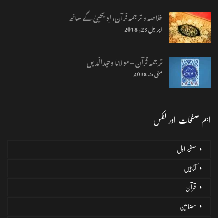
خلاصہ و ترجمہ قرآن، ابو یحییٰ کے ساتھ
اپریل 23, 2018
ترجمہ قرآن – مولانا وحیدالّدیں
مئی 5, 2018
اہم صفحات اور لنکس
صفحۂ اول
کتابیں
قرآن
مضامین