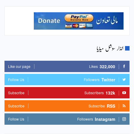
انذار سوشل میڈیا
322,000
Like our page
Likes
Twitter
Follow Us
Followers
132k
Subscribe
Subscribers
RSS
Subscribe
Subscribe
Instagram
Follow Us
Followers