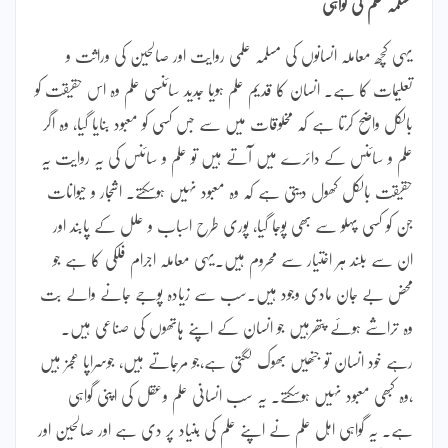
مسلمہ علم کی گواہی
یہی کچھ معاملہ انسانوں کی مسلمہ علمی روایت اور صالحین کی وراثت و
تعلیمات کا ہے۔ انسان کا قدیم علم ہویا جدید سائنسی علم وہ اس حقیقت کو
بالکل واضح کرتا ہے کہ مخلوقات میں سے جس کسی کو معبود بنایا گیا، وہ اگر
علم و سائنس کے دائرے میں آتے ہیں تو علم و سائنس کی یہ روایت یہ
حقیقت بالکل کھول دیتی ہے کہ وہ معبود نہیں ہوسکتے۔ اشجار و حیوانات
جن کو کسی پہلو سے بھی پوجا گیا، پوری طرح اسباب و علل کے پابند اور
ان سے بلند ہر اختیار سے محروم ہیں۔یہی معاملہ اجرام فلکی کا ہے جو
محض بے جان مادی وجود ہیں۔سب سے زیادہ پوجے جانے والے بت
وہ تراشے ہوئے پتھرہیں جو انسان کے اپنے ہاتھوں کی صناعی ہیں۔
رہے خود انسان تو جنھیں بھوک لگتی ہے،جو مرجاتے ہیں، جوسراپا عجز ہیں
،وہ کبھی معبود نہیں ہوسکتے۔ یہ سب انسانی علم وعقل کی اپنی گواہی
ہے۔ یہ گواہی اہل علم نے اپنے علم کی بنیاد پر دی ہے اور صالحین اور