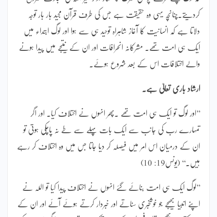
کردیتے۔چنانچہ یہی وہ حقیقت ہے جس کی طرف قرآن مجید بار بار توجہ
دلاتا ہے کہ انسانیت کا آغاز شاہراہ توحید ہی سے ہوا اور لوگ ابتداء میں
ایک ہی امت تھے۔ مشرکانہ انحرافات اور ان کے نتیجے میں پیدا ہونے
والے اختلافات اس کے بعد شروع ہوئے۔
ارشاد باری تعالیٰ ہے۔
’’اور لوگ تو ایک ہی امت تھے ۔پھر انہوں نے اختلاف کیا۔ اور اگر
تمہارے رب کی جانب سے ایک بات پہلے سے طے نہ پاچکی ہوتی تو
ان کے درمیان اس امر میں فیصلہ کر دیا جاتا جس میں وہ اختلاف کر رہے
ہیں۔‘‘ (یونس19: 10)
’’لوگ ایک ہی امت بنائے گئے انہوں نے اختلاف پیدا کیا تو اللہ نے
اپنے انبیا بھیجے جو خوشخبری سناتے اور خبردار کرتے ہوئے آئے اور ان کے