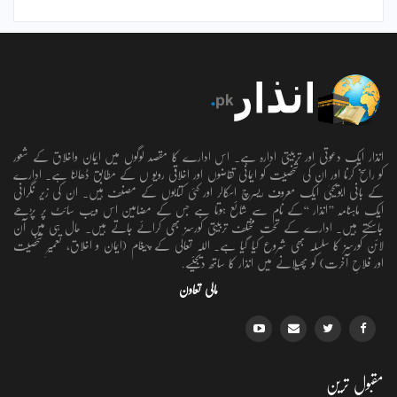
انذار ایک دعوتی اور تربیتی ادارہ ہے۔ اس ادارے کا مقصد لوگوں میں ایمان واخلاق کے شعور
کو راسخ کرنا اور ان کی شخصیت کو ایمانی تقاضوں اور اخلاقی رویو ں کے مطابق ڈھالنا ہے۔ ادارے
کے بانی ابویحییٰ ایک معروف ریسرچ اسکالر اور کئی کتابوں کے مصنف ہیں۔ ان کی زیر نگرانی
ایک ماہنامہ ’’انذار ‘‘کے نام سے شائع ہوتا ہے جس کے مضامین اس ویب سائٹ پر پڑھے
جاسکتے ہیں۔ ادارے کے تحت مختلف تربیتی کورسز بھی کرائے جاتے ہیں۔ حال ہی میں آن
لائن کورسز کا سلسلہ بھی شروع کیا گیا ہے۔ اللہ تعالٰی کے پیغام (ایمان و اخلاق، تعمیرِ شخصیت
اور فلاحِ آخرت) کو پھیلانے میں انذار کا ساتھ دیجئیے.
مالی تعاون
مقبول ترین