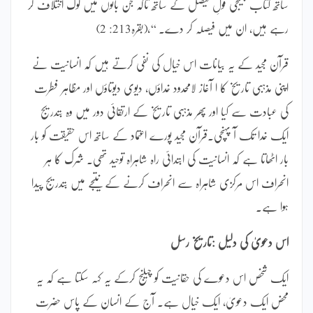
ساتھ کتاب بھیجی قولِ فیصل کے ساتھ تاکہ جن باتوں میں لوگ اختلاف کر
رہے ہیں، ان میں فیصلہ کر دے۔ ‘‘،(بقرہ213: 2)
قرآن مجید کے یہ بیانات اس خیال کی نفی کرتے ہیں کہ انسانیت نے
اپنی مذہبی تاریخ کا ا آغاز لامحدود خداؤں، دیوی دیوتاؤں اور مظاہر فطرت
کی عبادت سے کیا اور پھر مذہبی تاریخ کے ارتقائی دور میں وہ بتدریج
ایک خدا تک آ پہنچی۔قرآن مجید پورے اعتماد کے ساتھ اس حقیقت کو بار
بار اٹھاتا ہے کہ انسانیت کی ابتدائی راہ شاہراہ توحید تھی۔ شرک کا ہر
انحراف اس مرکزی شاہراہ سے انحراف کرنے کے نتیجے میں بتدریج پیدا
ہوا ہے۔
اس دعویٰ کی دلیل :تاریخ رسل
ایک شخص اس دعوے کی حقانیت کو چیلنج کرکے یہ کہہ سکتا ہے کہ یہ
محض ایک دعویٰ، ایک خیال ہے۔ آج کے انسان کے پاس حضرت