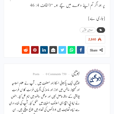
پر ہو، اگر تم اپنے دعوے میں سچے ہو۔ ‘‘(احقاف 4: 46
[جاری ہے]
مضامین قرآن
2,840
Share
ابویحییٰ
0 Comments
750 Posts
ابویحییٰ ایک پاکستانی اسکالراور مصنف ہیں ۔ آپ نے علوم اسلامیہ
اور کمپیوٹر سائنس میں اونرز اور ماسٹرز کی ڈگریاں فرسٹ کلاس فرسٹ
پوزیشن کے ساتھ حاصل کیں اور سوشل سائنسز میں ایم فل کیا۔ انہوں
نے اپنا پی ایچ ڈی اسلامک اسٹیڈیز میں مکمل کیا۔ آپ کی ڈیڑھ درجن
سے زیادہ تصانیف ہیں جو لاکھوں کی تعداد میں شائع ہوچکی ہیں۔ ان