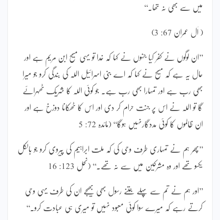
میں سے بھی نہ تھا۔‘‘
( اٰل عمران 67: 3)
’’ان لوگوں نے کفر کیا جنہوں نے کہا کہ خدا تو یہی مسیح ابن مریم ہے اور
حال یہ ہے کہ مسیح نے کہا کہ اے بنی اسرائیل اللہ کی بندگی کرو جو میرا
بھی رب ہے اور تمہارا بھی رب ہے۔ جو کوئی اللہ کا شریک ٹھہرائے
گا تو اللہ نے اس پر جنت حرام کر دی اور اس کا ٹھکانا دوزخ ہے اور
ان ظالموں کا کوئی مددگارنہیں ہوگا‘‘ (مائدہ 72: 5
’’پھر ہم نے تمہاری طرف وحی کی کہ ملت ابراہیم کی پیروی کرو جو بالکل
یکسو تھے اور وہ مشرکین میں سے نہ تھے۔‘‘ (نحل 123: 16
’’اور ہم نے تم سے پہلے جتنے رسول بھی بھیجے ان کی طرف یہی وحی
کرتے رہے کہ میرے سوا کوئی معبود نہیں تو میری ہی عبادت کرو۔‘‘