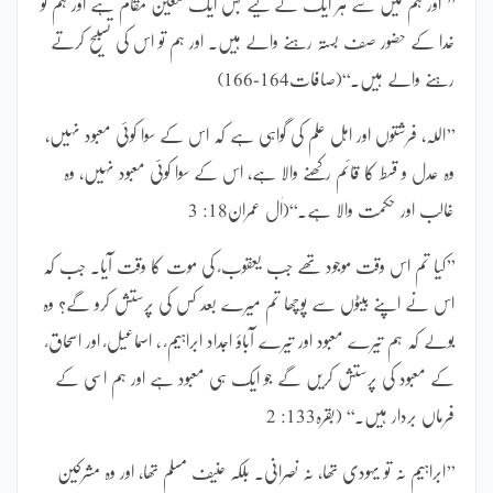
’’ اور ہم میں سے ہر ایک کے لیے بس ایک معین مقام ہے اور ہم تو
خدا کے حضور صف بستہ رہنے والے ہیں۔ اور ہم تو اس کی تسبیح کرتے
رہنے والے ہیں۔‘‘(صافات164-166)
’’اللہ، فرشتوں اور اہل علم کی گواہی ہے کہ اس کے سوا کوئی معبود نہیں،
وہ عدل و قسط کا قائم رکھنے والا ہے، اس کے سوا کوئی معبود نہیں، وہ
غالب اور حکمت والا ہے۔‘‘(اٰل عمران18: 3
’’کیا تم اس وقت موجود تھے جب یعقوب ؑ کی موت کا وقت آیا۔ جب کہ
اس نے اپنے بیٹوں سے پوچھا تم میرے بعد کس کی پرستش کرو گے؟ وہ
بولے کہ ہم تیرے معبود اور تیرے آباؤ اجداد ابراہیم ؑ ، اسماعیل ؑ اور اسحاق ؑ
کے معبود کی پرستش کریں گے جو ایک ہی معبود ہے اور ہم اسی کے
فرماں بردار ہیں۔‘‘ (بقرہ133: 2
’’ابراہیم نہ تو یہودی تھا، نہ نصرانی۔ بلکہ حنیف مسلم تھا، اور وہ مشرکین