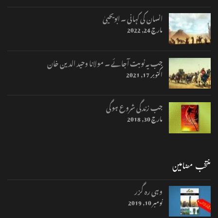
انسان کی کہانی ۔ ابویحییٰ
مارچ 24, 2022
جب یہ نوبت آجائے ۔ مولانا وحید الدین خان
اکتوبر 17, 2021
جب زندگی شروع ہوگی
مارچ 30, 2018
منتخب مضامین
وہی رہ گزر
نومبر 10, 2019