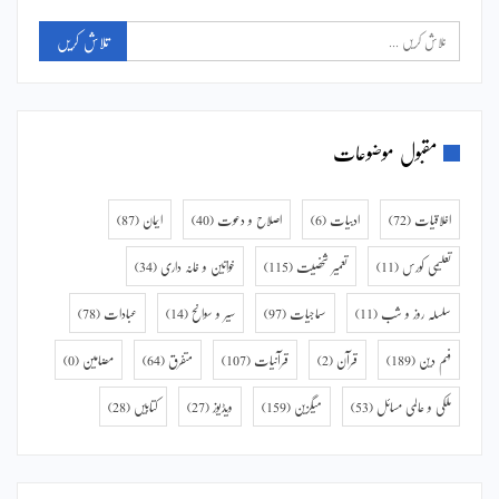
مقبول موضوعات
اخلاقیات
(72)
ادبیات
(6)
اصلاح و دعوت
(40)
ایمان
(87)
تعلیمی کورس
(11)
تعمیر شخصیت
(115)
خواتین و خانہ داری
(34)
سلسلہ روز و شب
(11)
سماجیات
(97)
سیر و سوانح
(14)
عبادات
(78)
فہم دین
(189)
قرآن
(2)
قرآنیات
(107)
متفرق
(64)
مضامین
(0)
ملکی و عالمی مسائل
(53)
میگزین
(159)
ویڈیوز
(27)
کتابیں
(28)