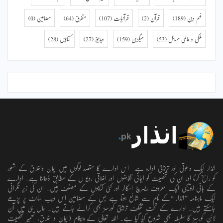
فہم دین
(189)
قرآن
(2)
قرآنیات
(107)
متفرق
(64)
مضامین
(0)
ملکی و عالمی مسائل
(53)
میگزین
(159)
ویڈیوز
(27)
کتابیں
(28)
انذار ایک دعوتی اور تربیتی ادارہ ہے۔ اس ادارے کا مقصد لوگوں میں ایمان واخلاق کے شعور
کو راسخ کرنا اور ان کی شخصیت کو ایمانی تقاضوں اور اخلاقی رویو ں کے مطابق ڈھالنا ہے۔ ادارے
کے بانی ابویحییٰ ایک معروف ریسرچ اسکالر اور کئی کتابوں کے مصنف ہیں۔ ان کی زیر نگرانی
ایک ماہنامہ ’’انذار ‘‘کے نام سے شائع ہوتا ہے جس کے مضامین اس ویب سائٹ پر پڑھے
جاسکتے ہیں۔ ادارے کے تحت مختلف تربیتی کورسز بھی کرائے جاتے ہیں۔ حال ہی میں آن
لائن کورسز کا سلسلہ بھی شروع کیا گیا ہے۔ اللہ تعالٰی کے پیغام (ایمان و اخلاق، تعمیرِ شخصیت