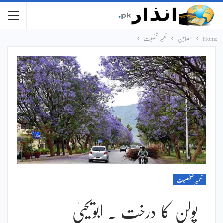
Home
مضامین
تعمیر شخصیت
تعمیر شخصیت
پولن کا درخت ۔ ابویحییٰ