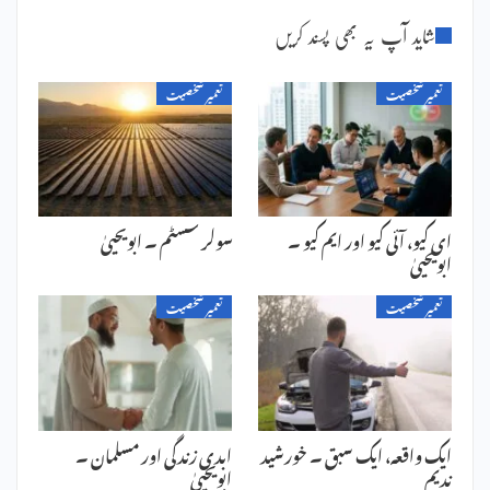
شاید آپ یہ بھی پسند کریں
تعمیر شخصیت
تعمیر شخصیت
ای کیو، آئی کیو اور ایم کیو ۔
سولر سسٹم ۔ ابویحییٰ
ابویحییٰ
تعمیر شخصیت
تعمیر شخصیت
ایک واقعہ، ایک سبق ۔ خورشید
ابدی زندگی اور مسلمان ۔
ندیم
ابویحییٰ