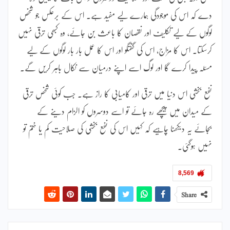
دے کہ اس کی موجودگی ہمارے لیے مفید ہے۔ اس کے برعکس جو شخص
لوگوں کے لیے تکلیف اور نقصان کا باعث بن جائے، وہ کبھی ترقی نہیں
کرسکتا۔ اس کا مزاج، اس کی گفتگو اور اس کا عمل بار بار لوگوں کے لیے
مسئلہ پیدا کرے گا اور لوگ اسے اپنے درمیان سے نکال باہر کریں گے۔
نفع بخشی اس دنیا میں ترقی اور کامیابی کا راز ہے۔ جب کوئی شخص ترقی
کے میدان میں پیچھے رہ جائے تو اسے دوسروں کو الزام دینے کے
بجائے یہ دیکھنا چاہیے کہ کہیں اس کی نفع بخشی کی صلاحیت کم یا ختم تو
نہیں ہوگئی۔
8,569
Share