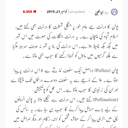
Last updated
نومبر 21, 2019
8,569
By
ابویحییٰ
پولن کا درخت جسے عام طور پر جنگلی شہتوت کا درخت بھی کہتے ہیں،
اسلام آباد کی پہچان ہے۔ یہ درخت جنگلات کی صورت میں اس شہر
میں جگہ جگہ پھیلا ہوا ہے۔ اس درخت کی بنا پر شہر نہ صرف سرسبز ہوگیا
ہے بلکہ گرمیوں میں ماحول کو ٹھنڈا رکھنے کا سبب بھی بنتا ہے۔
پولن (Pollen) دراصل ایک سفوف نما شے ہے جو اس درخت پر پیدا
ہوتا ہے۔ ہوا کے ذریعے سے یہ سفوف دوسرے درختوں تک پہنچتا ہے
اور ان کی زرخیزی کا سبب بنتا ہے۔ اس عمل کو پولینیشن
(Pollination) کہتے ہیں۔ اس درخت سے نکلنے والا یہ پولن انسانوں
کے لیے بڑے مسائل پیدا کرنے کا سبب بن رہا ہے۔ یہ سانس کی
نالی میں الرجی پیدا کر کے متاثرہ شخص کو نزلہ، زکام اور دیگر امراض میں