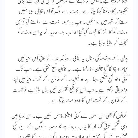
مبتلا کر دیتا ہے۔ خاص کر دمے کے مریضوں کو اس کی وجہ سے بڑی
تکلیف کا سامنا کرنا پڑتا ہے۔ بہت سے لوگ تو اس قابل ہی نہیں
رہتے کہ شہر میں رہ سکیں۔ جب یہ مسئلہ شدت سے سامنے آیا تو اس
درخت کو کاٹنے کا فیصلہ کیا گیا اور اب بڑے پیمانے پر اس درخت کو
کاٹ کر ہٹایا جارہا ہے۔
پولن کے درخت کی مثال یہ بتاتی ہے کہ خدا نے اپنی اس دنیا میں
قیام و بقا کا کیا قانون بنا رکھا ہے۔ یہ قانون نفع بخشی ہے۔ جب تک
کوئی وجود نفع بخش رہتا ہے وہ فطرت کے قانون کے تحت دنیا میں اپنا
وجود باقی رکھتا ہے۔ جب اس کا نفع نقصان میں بدل جاتا ہے تو قدرت
کے قانون کے تحت اس کا وجود مٹ جاتا ہے۔
انسانوں کو بھی اس اصول سے کوئی استثنا حاصل نہیں ہے۔ اس دنیا میں
وہی شخص ترقی کرتا اور کامیاب رہتا ہے جو دوسرے لوگوں کے لیے نفع
بخش ہو۔ جس کی محنت اور صلاحیت دوسروں کو اس بات کا یقین دلا