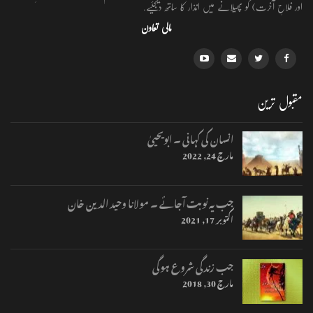
اور فلاحِ آخرت) کو پھیلانے میں انذار کا ساتھ دیجئیے.
مالی تعاون
مقبول ترین
انسان کی کہانی ۔ ابویحییٰ
مارچ 24, 2022
جب یہ نوبت آجائے ۔ مولانا وحید الدین خان
اکتوبر 17, 2021
جب زندگی شروع ہوگی
مارچ 30, 2018