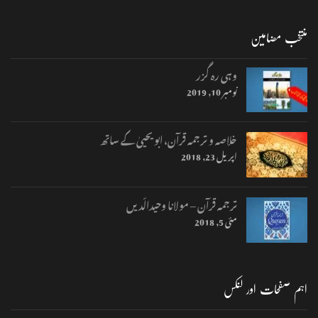
منتخب مضامین
وہی رہ گزر
نومبر 10, 2019
خلاصہ و ترجمہ قرآن، ابو یحییٰ کے ساتھ
اپریل 23, 2018
ترجمہ قرآن – مولانا وحیدالّدیں
مئی 5, 2018
اہم صفحات اور لنکس