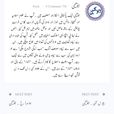
ابویحییٰ
0 Comments
750 Posts
ابویحییٰ ایک پاکستانی اسکالراور مصنف ہیں ۔ آپ نے علوم اسلامیہ
اور کمپیوٹر سائنس میں اونرز اور ماسٹرز کی ڈگریاں فرسٹ کلاس فرسٹ
پوزیشن کے ساتھ حاصل کیں اور سوشل سائنسز میں ایم فل کیا۔ انہوں
نے اپنا پی ایچ ڈی اسلامک اسٹیڈیز میں مکمل کیا۔ آپ کی ڈیڑھ درجن
سے زیادہ تصانیف ہیں جو لاکھوں کی تعداد میں شائع ہوچکی ہیں۔ ان
میں سب سے زیادہ معروف کتاب ’’جب زندگی شروع ہوگی‘‘ ہے جو
اردو زبان کی سب سے زیادہ پڑھی جانے والی کتابوں میں سے ایک
ہے۔ آپ دعوت و اصلاح کا کام کرتے ہیں۔ "انذار" کے بانی اور
ماہنامہ "انذار" کے مدیر ہیں۔ اس کے علاوہ کئی برس تک درس
قرآن مجید دیتے رہے ہیں۔
NEXT POST
PREV POST
ریورس گئیر ۔ ابویحییٰ
دوسرا رخ ۔ ابویحییٰ