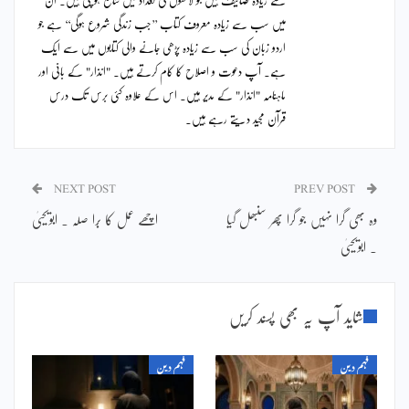
میں سب سے زیادہ معروف کتاب ’’جب زندگی شروع ہوگی‘‘ ہے جو
اردو زبان کی سب سے زیادہ پڑھی جانے والی کتابوں میں سے ایک
ہے۔ آپ دعوت و اصلاح کا کام کرتے ہیں۔ "انذار" کے بانی اور
ماہنامہ "انذار" کے مدیر ہیں۔ اس کے علاوہ کئی برس تک درس
قرآن مجید دیتے رہے ہیں۔
NEXT POST
PREV POST
وہ بھی گرا نہیں جو گرا پھر سنبھل گیا
اچھے عمل کا بُرا صلہ ۔ ابویحییٰ
۔ ابویحییٰ
شاید آپ یہ بھی پسند کریں
فہم دین
فہم دین