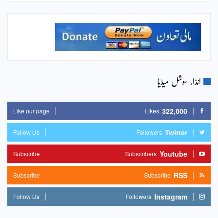
انذار سوشل میڈیا
322,000
Like our page
Likes
Twitter
Follow Us
Followers
Youtube
Subscribe
Subscribers
RSS
Subscribe
Subscribe
Instagram
Follow Us
Followers