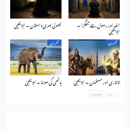
اللہ اور رسول سے جھگڑا ۔
بھولی بسری داستان ۔ ابویحییٰ
ابویحییٰ
فہم دین
فہم دین
تاتاری اور مسلمان ۔ ابویحییٰ
ہاتھی کی سونڈ ۔ ابویحییٰ
NEXT
PREV