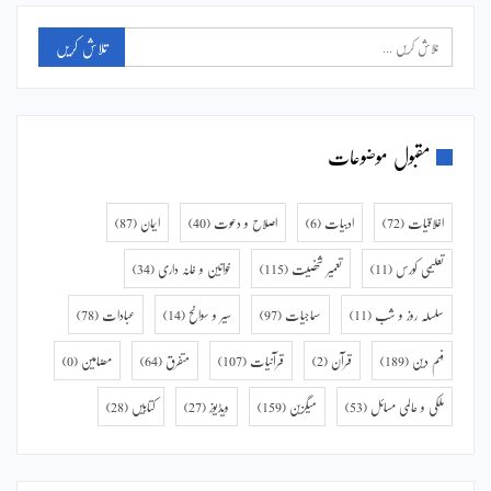
مقبول موضوعات
اخلاقیات
(72)
ادبیات
(6)
اصلاح و دعوت
(40)
ایمان
(87)
تعلیمی کورس
(11)
تعمیر شخصیت
(115)
خواتین و خانہ داری
(34)
سلسلہ روز و شب
(11)
سماجیات
(97)
سیر و سوانح
(14)
عبادات
(78)
فہم دین
(189)
قرآن
(2)
قرآنیات
(107)
متفرق
(64)
مضامین
(0)
ملکی و عالمی مسائل
(53)
میگزین
(159)
ویڈیوز
(27)
کتابیں
(28)