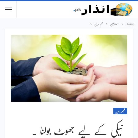
Home
مضامین
فہم دین
فہم دین
نیکی کے لیے جھوٹ بولنا ۔