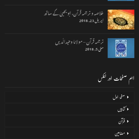
خلاصہ و ترجمہ قرآن، ابو یحییٰ کے ساتھ
اپریل 23, 2018
ترجمہ قرآن – مولانا وحیدالّدیں
مئی 5, 2018
اہم صفحات اور لنکس
صفحۂ اول
کتابیں
قرآن
مضامین