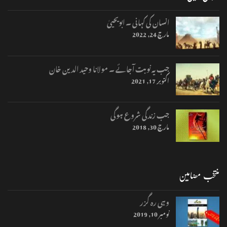
انسان کی کہانی ۔ ابویحییٰ
مارچ 24, 2022
جب یہ نوبت آجائے ۔ مولانا وحید الدین خان
اکتوبر 17, 2021
جب زندگی شروع ہوگی
مارچ 30, 2018
منتخب مضامین
وہی رہ گزر
نومبر 10, 2019