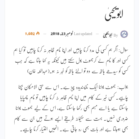
ابویحییٰ
Last updated
نومبر 23, 2018
1,602
By
ابویحییٰ
سوال: اگر ہم کسی کی مدد کرنا چاہیں اور اپنا نام ظاہر نہ کرنا چاہیں تو کیا ہم
کسی اور کا نام لے کرجھوٹ بول سکتے ہیں کیونکہ یہ کہا جاتا ہے کہ جب
کسی کو سیدھے ہاتھ سے دو تو الٹے ہاتھ کو خبر نہ ہو۔(عبداللہ خان)
جواب: جھوٹ بولنا ایک ناپسندیدہ چیز ہے۔ اس سے حتی الامکان بچنا
چاہیے۔ کسی خیر کے کام میں اپنا نام ظاہر نہ کرنا چاہیں تو نام چھپایا
جاسکتا ہے یا اسے مبہم بھی رکھا جاسکتا ہے، اس کے لیے جھوٹ بولنا
ضروری نہیں۔ بہت سے حکیمانہ طریقے ایسے ہوتے ہیں جن سے کام
بھی ہوجاتا ہے اور بات بھی رہ جاتی ہے۔ انھیں اختیار کرنا چاہیے۔