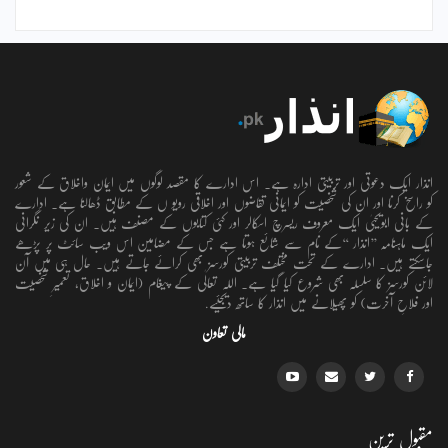
انذار ایک دعوتی اور تربیتی ادارہ ہے۔ اس ادارے کا مقصد لوگوں میں ایمان واخلاق کے شعور
کو راسخ کرنا اور ان کی شخصیت کو ایمانی تقاضوں اور اخلاقی رویو ں کے مطابق ڈھالنا ہے۔ ادارے
کے بانی ابویحییٰ ایک معروف ریسرچ اسکالر اور کئی کتابوں کے مصنف ہیں۔ ان کی زیر نگرانی
ایک ماہنامہ ’’انذار ‘‘کے نام سے شائع ہوتا ہے جس کے مضامین اس ویب سائٹ پر پڑھے
جاسکتے ہیں۔ ادارے کے تحت مختلف تربیتی کورسز بھی کرائے جاتے ہیں۔ حال ہی میں آن
لائن کورسز کا سلسلہ بھی شروع کیا گیا ہے۔ اللہ تعالٰی کے پیغام (ایمان و اخلاق، تعمیرِ شخصیت
اور فلاحِ آخرت) کو پھیلانے میں انذار کا ساتھ دیجئیے.
مالی تعاون
مقبول ترین