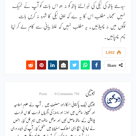
سیدھے ہاتھ کی نیکی کی خبر الٹے ہاتھ کو نہ ہو، اس بات کو آپ نے ٹھیک
نہیں سمجھا۔ مطلب اس کا یہ ہے کہ اپنی نیکی کا شہرہ نہ کریں بات
لوگوں میں نہ پھیلائیں۔ یہ مطلب نہیں کہ غلط بیانی سے کام لے کر اپنا
نام چھپائیں۔
1,602
Share
ابویحییٰ
0 Comments
750 Posts
ابویحییٰ ایک پاکستانی اسکالراور مصنف ہیں ۔ آپ نے علوم اسلامیہ
اور کمپیوٹر سائنس میں اونرز اور ماسٹرز کی ڈگریاں فرسٹ کلاس فرسٹ
پوزیشن کے ساتھ حاصل کیں اور سوشل سائنسز میں ایم فل کیا۔ انہوں
نے اپنا پی ایچ ڈی اسلامک اسٹیڈیز میں مکمل کیا۔ آپ کی ڈیڑھ درجن
سے زیادہ تصانیف ہیں جو لاکھوں کی تعداد میں شائع ہوچکی ہیں۔ ان