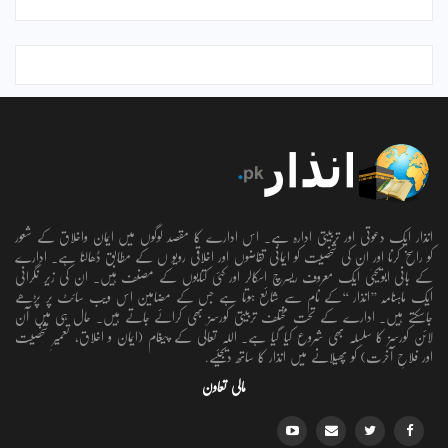
انذار ایک دعوتی اور تربیتی ادارہ ہے۔ اس ادارے کا مقصد لوگوں میں ایمان واخلاق کے شعور
کو راسخ کرنا اور ان کی شخصیت کو ایمانی تقاضوں اور اخلاقی رویو ں کے مطابق ڈھالنا ہے۔ ادارے
کے بانی ابویحییٰ ایک معروف ریسرچ اسکالر اور کئی کتابوں کے مصنف ہیں۔ ان کی زیر نگرانی
ایک ماہنامہ ’’انذار ‘‘کے نام سے شائع ہوتا ہے جس کے مضامین اس ویب سائٹ پر پڑھے
جاسکتے ہیں۔ ادارے کے تحت مختلف تربیتی کورسز بھی کرائے جاتے ہیں۔ حال ہی میں آن
لائن کورسز کا سلسلہ بھی شروع کیا گیا ہے۔ اللہ تعالٰی کے پیغام (ایمان و اخلاق، تعمیرِ شخصیت
اور فلاحِ آخرت) کو پھیلانے میں انذار کا ساتھ دیجئیے.
مالی تعاون