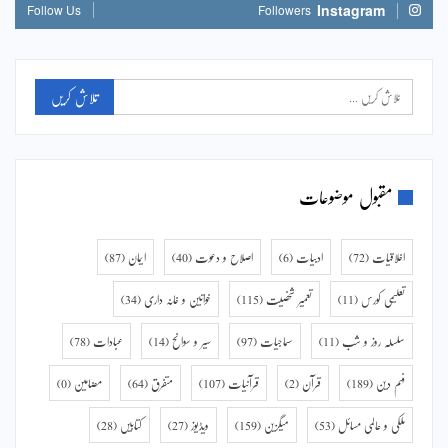
Instagram
Follow Us
Followers
مقبول موضوعات
اخلاقیات
(72)
ادبیات
(6)
اصلاح و دعوت
(40)
ایمان
(87)
تعلیمی کورس
(11)
تعمیر شخصیت
(115)
خواتین و خانہ داری
(34)
سلسلہ روز و شب
(11)
سماجیات
(97)
سیر و سوانح
(14)
عبادات
(78)
فہم دین
(189)
قرآن
(2)
قرآنیات
(107)
متفرق
(64)
مضامین
(0)
ملکی و عالمی مسائل
(53)
میگزین
(159)
ویڈیوز
(27)
کتابیں
(28)