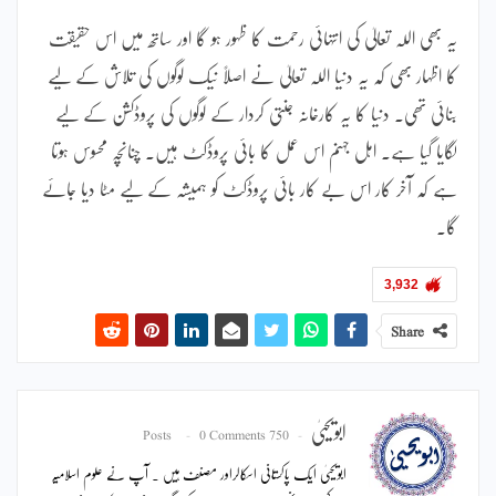
یہ بھی اللہ تعالیٰ کی انتہائی رحمت کا ظہور ہو گا اور ساتھ میں اس حقیقت
کا اظہار بھی کہ یہ دنیا اللہ تعالیٰ نے اصلاً نیک لوگوں کی تلاش کے لیے
بنائی تھی۔ دنیا کا یہ کارخانہ جنتی کردار کے لوگوں کی پروڈکشن کے لیے
لگایا گیا ہے۔ اہل جہنم اس عمل کا بائی پروڈکٹ ہیں۔ چنانچہ محسوس ہوتا
ہے کہ آخر کار اس بے کار بائی پروڈکٹ کو ہمیشہ کے لیے مٹا دیا جائے
گا۔
3,932
Share
ابویحییٰ
0 Comments
750 Posts
ابویحییٰ ایک پاکستانی اسکالراور مصنف ہیں ۔ آپ نے علوم اسلامیہ