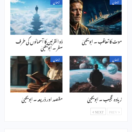
ایمان
ایمان
موت کا تعاقب ۔ ابویحییٰ
ذوالقرنین کا آسمانوں کی طرف
سفر ۔ ابویحییٰ
ایمان
ایمان
زیادہ عجیب ۔ ابویحییٰ
مقصد اور ذریعہ ۔ ابویحییٰ
NEXT
PREV