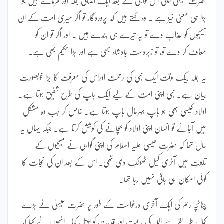
حضرت عیسیٰ اپنی اس گواہی کے بعد ایک اضافی جملہ اور فرماتے ہیں جو
بڑا ہی معنی خیز ہے ۔ وہ کہتے ہیں کہ پروردگار تو اگر میری امت کے ان
مسیحیوں کو عذاب دے تو یہ تیرے ہی بندے ہیں ۔ اور اگر تو ان کو
معاف کر دے تو، تو زبردست بادشاہ بھی ہے اور بڑا حکیم بھی ہے۔
یہ جملہ بیک وقت ایک نبی کی رحمت اوراس کی معرفت کا بڑا خوبصورت
بیان ہے۔ نبی اپنی امت کے لیے ایک باپ کی طرح شفیق ہوتا ہے۔
اولاد کیسی بھی ہو باپ بہرحال باپ ہوتا ہے۔ خاص کر جب وہ مشکل
میں آجائے تو انسان اپنی اولاد کو بچانے کی کوشش کرتا ہے۔ جبکہ یہاں یہ
حال تھا کہ حضرت عیسیٰ علیہ السلام کی اپنی گواہی نے مسیحیوں کے
تابوت میں آخری کیل ٹھونک دی تھی۔ اس کے بعد ان کی نجات کا
کوئی امکان ہی باقی نہیں رہا تھا۔
چنانچہ رحم کی ایک آخری درخواست کے طور پر حضرت عیسیٰ نے بڑے
کمال طریقے سے اللہ کی رحمت اور قدرت کو اپیل کیا۔ انھوں نے کہا کہ