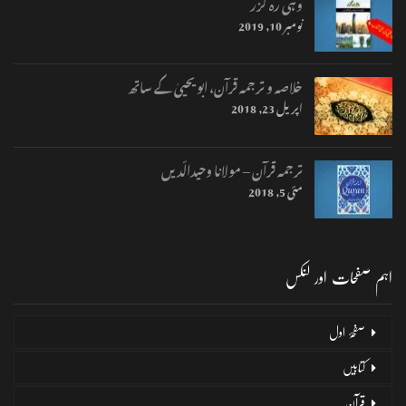
وہی رہ گزر
نومبر 10, 2019
خلاصہ و ترجمہ قرآن، ابو یحییٰ کے ساتھ
اپریل 23, 2018
ترجمہ قرآن – مولانا وحیدالّدیں
مئی 5, 2018
اہم صفحات اور لنکس
صفحۂ اول
کتابیں
قرآن