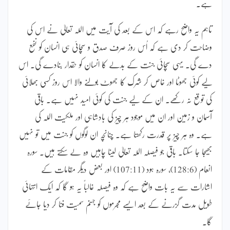
ہے۔
تاہم یہ واضح رہے کہ اس کے بعد کی آیت میں اللہ تعالیٰ نے اس کی
وضاحت کر دی ہے کہ اُس روز صرف صدق و سچائی ہی انسان کو نفع
دے گی۔ یہی سچائی جنت کے بدلے کا انسان کو حقدار بنادے گی۔ اس
لیے کوئی جھوٹا اور خاص کر شرک کا جھوٹ بولنے والا اس روز کسی بھلائی
کی توقع نہ رکھے۔ ان کے لیے جنت کی کوئی امید نہیں ہے۔ باقی
آسمان و زمین اور ان میں موجود ہر چیز کی بادشاہی اور ملکیت اللہ کی
ہے۔ وہ ہر چیز پر قدرت رکھتا ہے۔ چنانچہ ان لوگوں کو جنت میں تو نہیں
بھیجا جا سکتا۔ باقی جو فیصلہ اللہ تعالیٰ لینا چاہیں وہ لے سکتے ہیں۔ سورہ
انعام (128:6)، سورہ ہود (107:11) اور بعض دیگر مقامات کے
اشارات سے یہ بات واضح ہے کہ وہ فیصلہ غالباً یہ ہو گا کہ ایک انتہائی
طویل مدت گزرنے کے بعد ایسے مجرموں کو جہنم سمیت فنا کر دیا جائے
گا۔