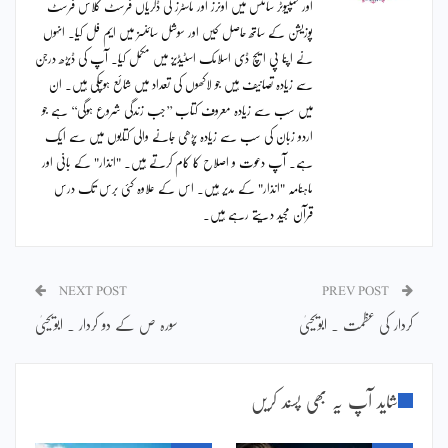
اور کمپیوٹر سائنس میں اونرز اور ماسٹرز کی ڈگریاں فرسٹ کلاس فرسٹ
پوزیشن کے ساتھ حاصل کیں اور سوشل سائنسز میں ایم فل کیا۔ انہوں
نے اپنا پی ایچ ڈی اسلامک اسٹیڈیز میں مکمل کیا۔ آپ کی ڈیڑھ درجن
سے زیادہ تصانیف ہیں جو لاکھوں کی تعداد میں شائع ہوچکی ہیں۔ ان
میں سب سے زیادہ معروف کتاب ’’جب زندگی شروع ہوگی‘‘ ہے جو
اردو زبان کی سب سے زیادہ پڑھی جانے والی کتابوں میں سے ایک
ہے۔ آپ دعوت و اصلاح کا کام کرتے ہیں۔ "انذار" کے بانی اور
ماہنامہ "انذار" کے مدیر ہیں۔ اس کے علاوہ کئی برس تک درس
قرآن مجید دیتے رہے ہیں۔
NEXT POST
PREV POST
کردار کی عظمت ۔ ابویحییٰ
سورہ ص کے دو کردار ۔ ابویحییٰ
شاید آپ یہ بھی پسند کریں