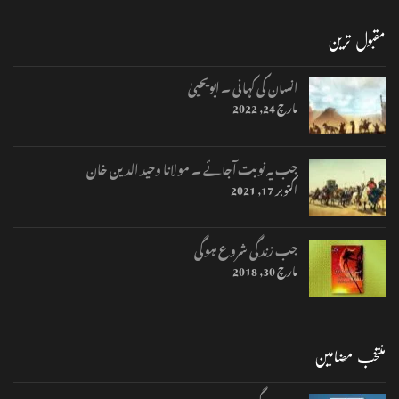
مقبول ترین
انسان کی کہانی ۔ ابویحییٰ
مارچ 24, 2022
جب یہ نوبت آجائے ۔ مولانا وحید الدین خان
اکتوبر 17, 2021
جب زندگی شروع ہوگی
مارچ 30, 2018
منتخب مضامین