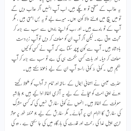
یہ عذاب کے مستحق تو ہو چکے ہیں، اب آپ انہیں اگر عذاب دیں گے
تو میں بیچ میں بولنے والا کون ہوں۔ میرے لیے تو یہ بس امتی ہیں ، مگر
آپ کے تو بندے ہیں۔ اور رب کو اپنے بندوں سے سب سے بڑھ کر
محبت ہوتی ہے۔ لیکن اگر آپ ان کو معاف کر دیں تو آپ زبردست
بادشاہ ہیں۔ آپ سے کون پوچھ سکتا ہے کہ آپ نے کسی کو کیوں
معاف کر دیا۔ اور بات کسی حکمت ہی کی ہے تو سب سے بڑھ کر آپ
حکیم ہیں ۔ کوئی نہ کوئی راستہ آپ ان کے لیے ڈھونڈ سکتے ہیں۔
حضرت عیسیٰ نے انتہائی اجمال کے ساتھ اور تمام تر آداب کو ملحوظ رکھتے
ہوئے اپنی امت کو بچانے کے لیے یہ آخری الفاظ ادا کیے ہیں جو بلاشبہ
معرفت کے الفاظ ہیں۔ انھوں نے کوئی سفارش نہیں کی کہ کسی مشرک
کی سفارش کا الزام ان پر آجائے۔ مگر سفارش کے لیے جو ممکنہ طور پر موثر
ترین اپیل خدا کی رحمت اور قدرت کی بارگاہ میں کی جا سکتی ہے ، وہ کی