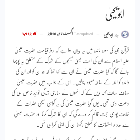
ابویحییٰ
Last updated
اگست 27, 2018
3,932
By
ابویحییٰ
قرآن مجید کی سورہ مائدہ میں یہ بیان ہوا ہے کہ روز قیامت حضرت عیسیٰ
علیہ السلام سے ان کی امت یعنی مسیحیوں کے شرک کے متعلق یہ پوچھا
جائے گا کہ کیا حضرت عیسیٰ نے ان سے کہا تھا کہ وہ ان کو اور ان کی
والدہ کو اللہ کے ساتھ معبود بنالیں۔ اس کے جواب میں حضرت عیسیٰ
صاف صاف کہہ دیں گے کہ انھوں نے ساری زندگی توحید خالص ہی کی
دعوت دی تھی۔ یوں گویا حضرت عیسیٰ کی یہ گواہی مسیحی حضرات کے
خلاف پوری حجت قائم کر دے گی کہ ان کا شرک کرنا اور حضرت عیسیٰ
سے مدد و استعانت کا تعلق رکھنا ان کی اپنی گمراہی تھی۔