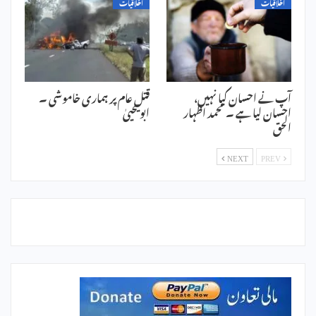
اخلاقیات
اخلاقیات
آپ نے احسان کیا نہیں،
قتل عام پر ہماری خاموشی ۔
احسان لیا ہے ۔ محمد اظہار
ابویحییٰ
الحق
NEXT
PREV