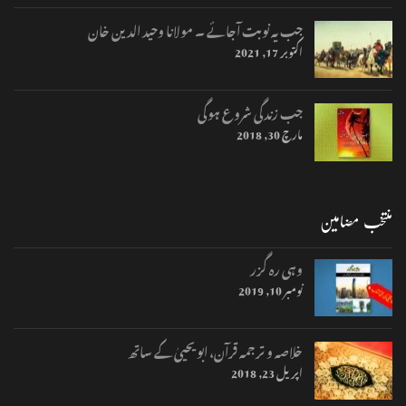
جب یہ نوبت آجائے ۔ مولانا وحید الدین خان
اکتوبر 17, 2021
جب زندگی شروع ہوگی
مارچ 30, 2018
منتخب مضامین
وہی رہ گزر
نومبر 10, 2019
خلاصہ و ترجمہ قرآن، ابو یحییٰ کے ساتھ
اپریل 23, 2018