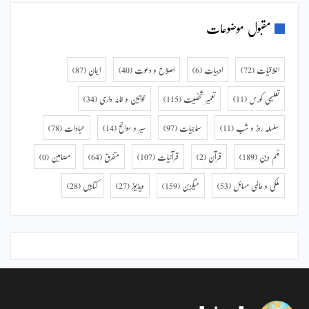
مقبول موضوعات
اخلاقیات
(72)
ادبیات
(6)
اصلاح و دعوت
(40)
ایمان
(87)
تعلیمی کورس
(11)
تعمیر شخصیت
(115)
خواتین و خانہ داری
(34)
سلسلہ روز و شب
(11)
سماجیات
(97)
سیر و سوانح
(14)
عبادات
(78)
فہم دین
(189)
قرآن
(2)
قرآنیات
(107)
متفرق
(64)
مضامین
(0)
ملکی و عالمی مسائل
(53)
میگزین
(159)
ویڈیوز
(27)
کتابیں
(28)