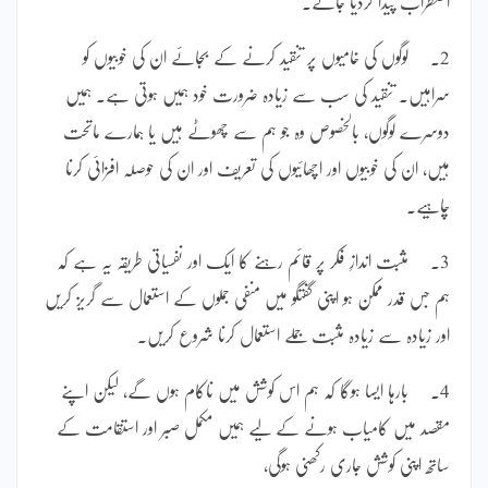
اضطراب پیدا کردیا جائے۔
2۔ لوگوں کی خامیوں پر تنقید کرنے کے بجائے ان کی خوبیوں کو
سراہیں۔ تنقید کی سب سے زیادہ ضرورت خود ہمیں ہوتی ہے۔ ہمیں
دوسرے لوگوں، بالخصوص وہ جو ہم سے چھوٹے ہیں یا ہمارے ماتحت
ہیں، ان کی خوبیوں اور اچھائیوں کی تعریف اور ان کی حوصلہ افزائی کرنا
چاہیے۔
3۔ مثبت اندازِ فکر پر قائم رہنے کا ایک اور نفسیاتی طریقہ یہ ہے کہ
ہم جس قدر ممکن ہو اپنی گفتگو میں منفی جملوں کے استعمال سے گریز کریں
اور زیادہ سے زیادہ مثبت جملے استعمال کرنا شروع کریں۔
4۔ بارہا ایسا ہوگا کہ ہم اس کوشش میں ناکام ہوں گے، لیکن اپنے
مقصد میں کامیاب ہونے کے لیے ہمیں مکمل صبر اور استقامت کے
ساتھ اپنی کوشش جاری رکھنی ہوگی،