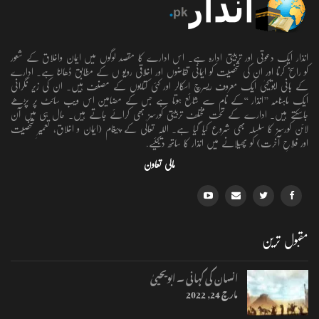
انذار ایک دعوتی اور تربیتی ادارہ ہے۔ اس ادارے کا مقصد لوگوں میں ایمان واخلاق کے شعور
کو راسخ کرنا اور ان کی شخصیت کو ایمانی تقاضوں اور اخلاقی رویو ں کے مطابق ڈھالنا ہے۔ ادارے
کے بانی ابویحییٰ ایک معروف ریسرچ اسکالر اور کئی کتابوں کے مصنف ہیں۔ ان کی زیر نگرانی
ایک ماہنامہ ’’انذار ‘‘کے نام سے شائع ہوتا ہے جس کے مضامین اس ویب سائٹ پر پڑھے
جاسکتے ہیں۔ ادارے کے تحت مختلف تربیتی کورسز بھی کرائے جاتے ہیں۔ حال ہی میں آن
لائن کورسز کا سلسلہ بھی شروع کیا گیا ہے۔ اللہ تعالٰی کے پیغام (ایمان و اخلاق، تعمیرِ شخصیت
اور فلاحِ آخرت) کو پھیلانے میں انذار کا ساتھ دیجئیے.
مالی تعاون
مقبول ترین
انسان کی کہانی ۔ ابویحییٰ
مارچ 24, 2022