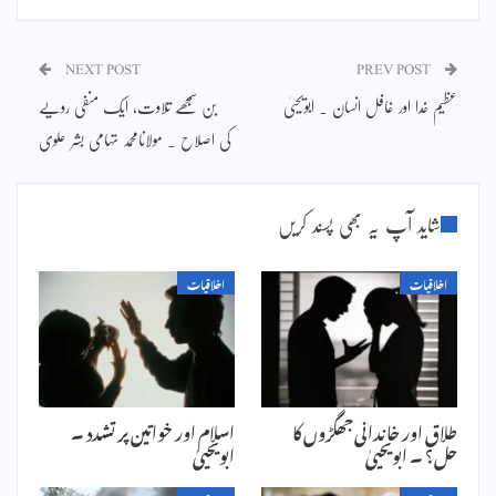
NEXT POST
PREV POST
عظیم خدا اور غافل انسان ۔ ابویحییٰ
بن سمجھے تلاوت، ایک منفی رویے
کی اصلاح ۔ مولانامحمد تہامی بشر علوی
شاید آپ یہ بھی پسند کریں
اخلاقیات
اخلاقیات
طلاق اور خاندانی جھگڑوں کا
اسلام اور خواتین پر تشدد ۔
حل؟ ۔ ابویحییٰ
ابویحییٰ