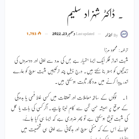
۔ ڈاکٹر شہزاد سلیم
Last updated
دسمبر 23, 2022
1,793
By
انذار
ترجمہ: محمود مرزا
مثبت اندازِ فکر ایک ایسا ہتھیار ہے جس کی مدد سے اپنی اور دوسروں کی
زندگیوں کو بہتر بنا سکتے ہیں۔ درج ذیل چند ترکیبیں مثبت سوچ کو ہمارے
اندر پیدا کرنے میں مددگار ثابت ہوسکتی ہیں۔
1۔ لوگوں کے ساتھ معاملات اور تعلقات میں کسی غلط فہمی یا بدمزگی
کے موقع پر ہمیشہ حسنِ ظن سے کام لینا چاہیے۔ اگر کسی کی بات یا عمل
کی مثبت توجیح ہوسکتی ہے تو پھر ضروری ہے کہ ایسا ہی کیا جائے،
بجائے اس کے کہ منفی سوچ اور بدگمانی سے اپنی ہی شخصیت میں