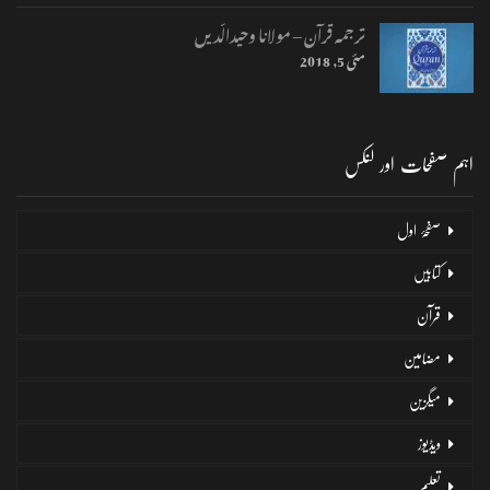
ترجمہ قرآن – مولانا وحیدالّدیں
مئی 5, 2018
اہم صفحات اور لنکس
صفحۂ اول
کتابیں
قرآن
مضامین
میگزین
ویڈیوز
تعلیم