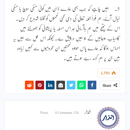
5۔ ہمیں چاہیے کہ جب بھی ہمارے ذہن میں کوئی منفی سوچ یا منفی
خیال آئے، ہم فوراً اللہ تعالیٰ کی دی گئی نعمتوں کو گننا شروع کر دیں۔
اس کے نتیجے میں ہم باآسانی ہر اس مسئلہ یا پریشانی کو بھولنے میں
کامیاب ہوجائیں گے جو ہمیں درپیش ہے۔ کیونکہ اس عمل سے ہمیں یہ
احساس ہوگا کہ ہمارے پاس موجود نعمتیں ان محرومیوں سے کہیں زیادہ
ہیں جن پر ہم کڑھ رہے ہوتے ہیں۔
1,793
Share
انذار
0 Comments
324 Posts