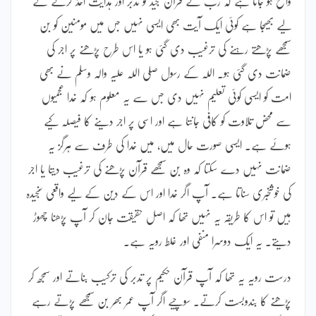
واضح ہو جاتا ہے کہ رب نے قرآن مجید کو تدبر اور ہدایت اخذ کرنے کے
لیے بھیجا ہے کوئی ایک آیت بھی ایسی نہیں جس میں مومنین کو بن
سمجھے پڑھتے رہنے کی ترغیب دی گئی ہو یا اس طرح پڑھنے پر اجر کی
ضمانت دی گئی ہو۔ اللہ کے رسول صلی اللہ علیہ والہ وسلم نے بھی
امت کو ایسی کوئی تعلیم نہیں دی جس سے یہ معلوم ہو کہ خدا عجمیوں
سے محض تلاوت کو کافی جانتا ہے اور اسی پر اجر دینے کا فیصلہ کیے
ہوئے ہے۔ ایسی صورت حال میں، میں خدا کی طرف سے ہرگز یہ
ضمانت نہیں دے سکتا کہ وہ بن سمجھے قرآن پڑھنے کی ترغیب دیتا یا اجر
کی خوشخبری سناتا ہے۔ آپ اگر خدا اور اس کے دین کے لیے واقعی سنجیدہ
ہیں تو اس کا طریقہ یہ نہیں تھا کہ اصل حقیقت جان کر آپ پڑھنا چھوڑ
دیتے۔ یہ ایک دوسرا منفی اور غلط رویہ ہے۔
درست رویہ یہ تھا کہ آپ قرآن حکیم پر تدبر کی ترکیب بناتے اور سمجھ کر
پڑھنے کا بندوبست کرتے۔ سوچیے اگر آپ عمر بھر بن سمجھے پڑتے رہے