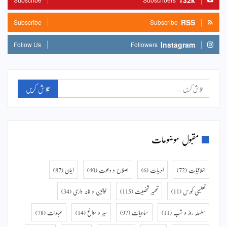
132k
RSS
Subscribe
Subscribe
Instagram
Follow Us
Followers
مقبول موضوعات
اخلاقیات
(72)
ادبیات
(6)
اصلاح و دعوت
(40)
ایمان
(87)
تعلیمی کورس
(11)
تعمیر شخصیت
(115)
خواتین و خانہ داری
(34)
سلسلہ روز و شب
(11)
سماجیات
(97)
سیر و سوانح
(14)
عبادات
(78)