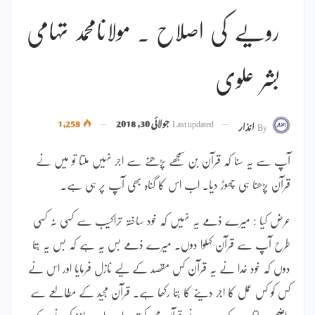
رویے کی اصلاح ۔ مولانامحمد تہامی
بشر علوی
Last updated
جولائی 30, 2018
1,258
By
انذار
آپ سے یہ سنا کہ قرآن بن سمجھے پڑھنے سے اجر نہیں ملتا تو میں نے
قرآن پڑھنا ہی چھوڑ دیا۔ اب اس کا گناہ بھی آپ پر ہی ہے۔
عرض کیا : میرے ذمے یہ نہیں کہ خود ساختہ تراکیب سے کسی نہ کسی
طرح آپ سے قرآن کہلوا دوں۔ میرے ذمے بس یہ ہے کہ بس یہ بتا
دوں کہ خود خدا نے یہ قرآن کس مقصد کے لیے نازل فرمایا اور اس نے
کس کو کس عمل کا اجر دینے کا بتا رکھا ہے۔ قرآن مجید کے مطالعے سے