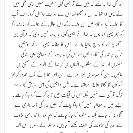
اور کل خدا یہ کہے کہ میں نے تو ایسی کوئی ترغیب نہیں دی تھی میں
نے یہی کہا تھا کہ اس کو سمجھو اور اس سے ہدایت حاصل کرو۔ تب آپ
کا جواب کیا ہو گا؟ میں اس وقت کے اس سوال کے جواب کو سامنے رکھ
کر پھر یہی کہتا ہوں کہ خدا نے ایسی کوئی ہدایت نہیں دی کہ قرآن بن
سمجھے پڑھنے کا رواج بنالیا جائے۔ اس کا مطالبہ یہی ہے کہ مومنین
قرآن پر تدبر کی نگاہ ڈالیں اور اس کی ہدایت کے مطابق اپنی زندگی
سنواریں اور خدا کے مطلوب انسان بن کر خدا کے انعام کے مستحق بن
جائیں۔ دین کو سرسری لینا اور اسے رسمی امور بجا لانے تک محدود کر لینا
انسانوں کا نکالا ہوا چور دروازہ ہے۔ نفس و ابلیس کی اس سازش کا سامنا
ترک قرآن سے نہیں بلکہ اس کی آیات میں تدبر کر کے کیا جانا چاہیے۔
ایسے میں یہ مطالبہ نہیں کیا جانا چاہیے کہ ہمیں تدبر کی ذمہ داری سے
آگاہ نہ کیا جائے بلکہ یہ مشورہ کیا جانا چاہیے کہ ہم خود ساختہ رسمی تلاوت
سے تدبر کی تلاوت کی طرف کیسے آ جائیں، جو اللہ کے رسول صلی اللہ