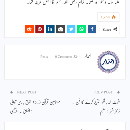
علیہ والہ وسلم اور صحابہ کرام رضی اللہ عنہم کا اصل طریقہ تھا۔
1,258
Share
انذار
0 Comments
324 Posts
NEXT POST
PREV POST
مثبت اندازِ فکر اختیار کرنے کا فن ۔
مضامین قرآن (51) حقوق باری تعالیٰ
ڈاکٹر شہزاد سلیم
: انفاق ۔ ابویحییٰ