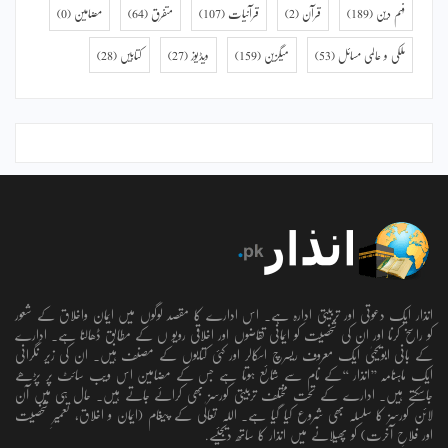
فہم دین
(189)
قرآن
(2)
قرآنیات
(107)
متفرق
(64)
مضامین
(0)
ملکی و عالمی مسائل
(53)
میگزین
(159)
ویڈیوز
(27)
کتابیں
(28)
انذار ایک دعوتی اور تربیتی ادارہ ہے۔ اس ادارے کا مقصد لوگوں میں ایمان واخلاق کے شعور
کو راسخ کرنا اور ان کی شخصیت کو ایمانی تقاضوں اور اخلاقی رویو ں کے مطابق ڈھالنا ہے۔ ادارے
کے بانی ابویحییٰ ایک معروف ریسرچ اسکالر اور کئی کتابوں کے مصنف ہیں۔ ان کی زیر نگرانی
ایک ماہنامہ ’’انذار ‘‘کے نام سے شائع ہوتا ہے جس کے مضامین اس ویب سائٹ پر پڑھے
جاسکتے ہیں۔ ادارے کے تحت مختلف تربیتی کورسز بھی کرائے جاتے ہیں۔ حال ہی میں آن
لائن کورسز کا سلسلہ بھی شروع کیا گیا ہے۔ اللہ تعالٰی کے پیغام (ایمان و اخلاق، تعمیرِ شخصیت
اور فلاحِ آخرت) کو پھیلانے میں انذار کا ساتھ دیجئیے.