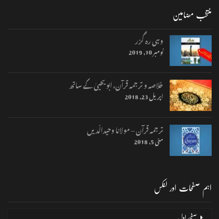
منتخب مضامین
وہی رہ گزر
نومبر 10, 2019
خلاصہ و ترجمہ قرآن، ابو یحییٰ کے ساتھ
اپریل 23, 2018
ترجمہ قرآن – مولانا وحیدالّدیں
مئی 5, 2018
اہم صفحات اور لنکس
صفحۂ اول