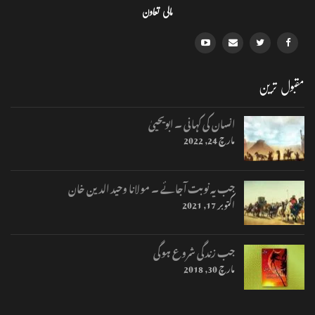
مالی تعاون
مقبول ترین
انسان کی کہانی ۔ ابویحییٰ
مارچ 24, 2022
جب یہ نوبت آجائے ۔ مولانا وحید الدین خان
اکتوبر 17, 2021
جب زندگی شروع ہوگی
مارچ 30, 2018