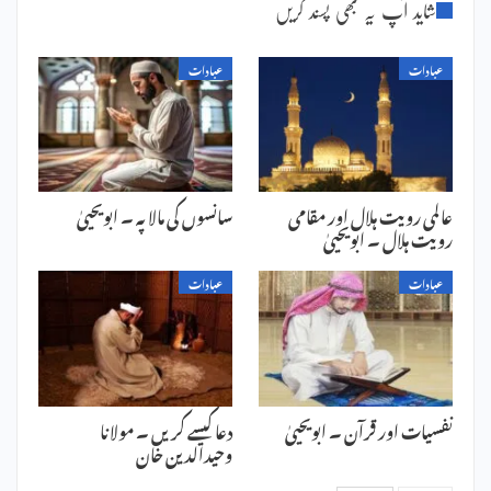
شاید آپ یہ بھی پسند کریں
عبادات
عبادات
عالمی رویت ہلال اور مقامی
سانسوں کی مالا پہ ۔ ابویحییٰ
رویت ہلال ۔ ابویحییٰ
عبادات
عبادات
نفسیات اور قرآن ۔ ابویحییٰ
دعا کیسے کریں ۔ مولانا
وحیدالدین خان