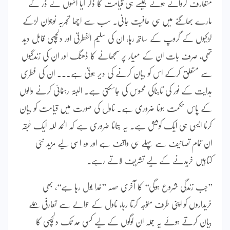
متعارف کرواتے ہوئے جیسے ہی قیامت کا ذکر آیا انہوں نے ڈر کے
مارے بھاگنے میں ہی عافیت جانی۔ سب سے اچھا تجربہ نوجوان لڑکے
لڑکیوں کے گروپ کے ساتھ رہا، ان کی سلیم الفطرتی اور دلچسپی قابل دید
تھی، صرف بات ان کے معیار پر سمجھانے کا ڈھنگ اور ان کی زندگیوں
سے متعلق کرکے اس کو بیان کرنے کی دیر ہوتی ہے۔۔۔ ان کی فطری
ہدایت کے نور کی تابناکی محسوس کی جاسکتی ہے۔ البتہ رہنمائی کرنے والوں
کے پاس حکمت ہونا ضروری ہے۔ ناول کی صورت میں قیامت کو بیان
کرنا ایسی ہی ایک کوشش ہے۔ یہ بتانا ضروری ہے کہ الحمد للہ ایک طبقہ
ان تمام تصانیف سے پہلے ہی واقف ہے اور وہ اسی لیے مزید نئی
کتابیں خریدنے کے لیے تشریف لاتے رہے۔
’’جب زندگی شروع ہوگی‘‘ کا آخری حصہ ’’خدا بول رہا ہے‘‘، بھی
خریداروں کو اپنی طرف متوجہ کرتا رہا، ناول کے حوالے سے تعارفی جملے
بیان کرتے ہوئے یہ جملہ ان لوگوں کے لیے کسی حد تک دلچسپی کا