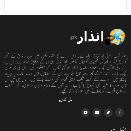
انذار ایک دعوتی اور تربیتی ادارہ ہے۔ اس ادارے کا مقصد لوگوں میں ایمان واخلاق کے شعور
کو راسخ کرنا اور ان کی شخصیت کو ایمانی تقاضوں اور اخلاقی رویو ں کے مطابق ڈھالنا ہے۔ ادارے
کے بانی ابویحییٰ ایک معروف ریسرچ اسکالر اور کئی کتابوں کے مصنف ہیں۔ ان کی زیر نگرانی
ایک ماہنامہ ’’انذار ‘‘کے نام سے شائع ہوتا ہے جس کے مضامین اس ویب سائٹ پر پڑھے
جاسکتے ہیں۔ ادارے کے تحت مختلف تربیتی کورسز بھی کرائے جاتے ہیں۔ حال ہی میں آن
لائن کورسز کا سلسلہ بھی شروع کیا گیا ہے۔ اللہ تعالٰی کے پیغام (ایمان و اخلاق، تعمیرِ شخصیت
اور فلاحِ آخرت) کو پھیلانے میں انذار کا ساتھ دیجئیے.
مالی تعاون
مقبول ترین