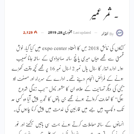
۔ ثمر عمیر
Last updated
جنوری 28, 2019
2,129
By
انذار
کتابوں کی نمائش 2018 جس کا انعقاد expo center میں کیا گیا، خوش
قسمتی سے مجھے وہاں میری پانچ سالہ صاحبزادی کے ساتھ جانا نصیب
ہوا۔ ادارہ انذار کا سٹال ہال نمبر 2 اسٹال نمبر 16 پر مجھے کچھ وقت کھڑے
ہونے کے فرائض انجام دینے تھے۔ ادارے کے سربراہ اور مصنف ابو
یحییٰ کی دیگر تصانیف کے علاوہ ان کا مشہور ناول ’’جب زندگی شروع
ہوگی‘‘ کا تعارف کرواتے ہوئے مجھے جن باتوں کا تجربہ پیش آیا وہ کسی حد
تک دلچسپ ہیں جسے میں قارئین کی خدمت میں پیش کرنا چاہوں گی۔
انسانوں کے ساتھ معاملات کرتے ہوئے بہت سی باتیں سیکھنے اور غور