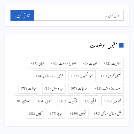
مقبول موضوعات
اخلاقیات
(72)
ادبیات
(6)
اصلاح و دعوت
(40)
ایمان
(87)
تعلیمی کورس
(11)
تعمیر شخصیت
(115)
خواتین و خانہ داری
(34)
سلسلہ روز و شب
(11)
سماجیات
(97)
سیر و سوانح
(14)
عبادات
(78)
فہم دین
(189)
قرآن
(2)
قرآنیات
(107)
متفرق
(64)
مضامین
(0)
ملکی و عالمی مسائل
(53)
میگزین
(159)
ویڈیوز
(27)
کتابیں
(28)