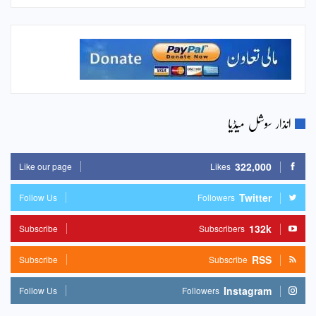
انذار سوشل میڈیا
322,000
Like our page
Likes
Twitter
Follow Us
Followers
132k
Subscribe
Subscribers
RSS
Subscribe
Subscribe
Instagram
Follow Us
Followers