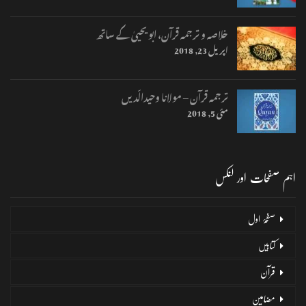
خلاصہ و ترجمہ قرآن، ابو یحییٰ کے ساتھ
اپریل 23, 2018
ترجمہ قرآن – مولانا وحیدالّدیں
مئی 5, 2018
اہم صفحات اور لنکس
صفحۂ اول
کتابیں
قرآن
مضامین