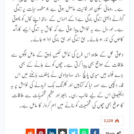
ہے۔ روحانی سکون اور طمانیت حاصل ہوتی ہے جو مقصد حیات پر زندگی
گزارنے (یعنی زندگی بندگی ہے) کے احساس کے ساتھ اپنے کمال کو چھوتی
ہے۔ اور دل سے یہ خواہش پیدا ہوتی ہے کہ کاش یہ زندگی ایسے کارآمد
کاموں کی نذر ہو جائے۔ حق زندگی اور حق بندگی ادا ہو جائے۔
دعوتی عمل کے علاوہ اس طرح کی نمائش نفیس ذوق کے حامل لوگوں سے
ملاقات کے مواقع بھی پیدا کرتی ہے۔ بچوں کو لے جانے کے بھی
بڑے فوائد ہیں میری پانچ سالہ صاحبزادی نے پمفلٹ بانٹنے میں اس
قدر دلچسپی سے حصہ لیا کہ کتابیں اور کلرنگ بک خریدنے کی خواہش پر یہ
ایکٹیویٹی اس کے لیے غالب رہی۔ رائیٹر اور عظیم شخصیات سے ملاقات
کا موقع بھی بچوں کی شخصیت کو بنانے میں اہم کردار کا حامل ہے۔
2,129
Share