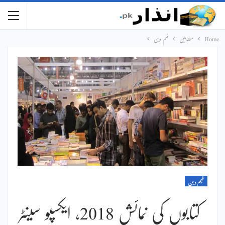
Home
مضامین
فہم دین
فہم دین
کتابوں کی نمائش 2018، ایکسپو سینٹر