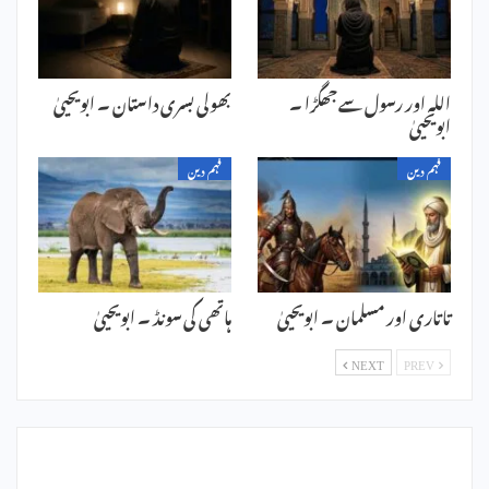
اللہ اور رسول سے جھگڑا ۔
بھولی بسری داستان ۔ ابویحییٰ
ابویحییٰ
فہم دین
فہم دین
تاتاری اور مسلمان ۔ ابویحییٰ
ہاتھی کی سونڈ ۔ ابویحییٰ
NEXT
PREV