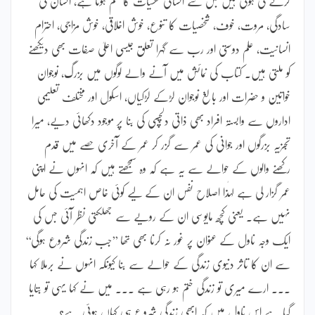
کرنے کی ہوتی ہیں جس سے انسانی نفسیات کا علم ہوتا ہے، انسان کی
سادگی، مروت، خوف، شخصیات کا تنوع، خوش اخلاقی، خوش مزاجی، احترام
انسانیت، علم دوستی اور رب سے گہرا تعلق جیسی اعلیٰ صفات بھی دیکھنے
کو ملتی ہیں۔ کتاب کی نمائش میں آنے والے لوگوں میں بزرگ، نوجوان
خواتین و حضرات اور بالغ نوجوان لڑکے لڑکیاں، اسکول اور مختلف تعلیمی
اداروں سے وابستہ افراد بھی ذاتی دلچسپی کی بنا پر موجود دکھائی دیے، میرا
تجزیہ بزرگوں اور جوانی کی عمر سے گزر کر عمر کے آخری حصے میں قدم
رکھنے والوں کے حوالے سے یہ ہے کہ وہ سمجھتے ہیں کہ انہوں نے اپنی
عمر گزار لی ہے لہٰذا اصلاح نفس ان کے لیے کوئی خاص اہمیت کی حامل
نہیں ہے۔ یعنی کچھ مایوسی ان کے رویے سے جھلکتی نظر آئی جس کی
ایک وجہ ناول کے عنوان پر غور نہ کرنا بھی تھا ’’جب زندگی شروع ہوگی‘‘
سے ان کا تاثر دنیوی زندگی کے حوالے سے بنا کیونکہ انہوں نے برملا کہا
۔۔۔ ارے میری تو زندگی ختم ہو رہی ہے ۔۔۔ میں نے کہا یہی تو بتایا
گیا ہے اس ناول میں کہ ابھی زندگی شروع ہی کہاں ہوئی ہے؟