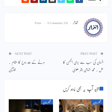
انذار
0 Comments
324 Posts
NEXT POST
PREV POST
انسان کی سب سے بڑی الجھن کا
مرنے کے بعد روح کا مقام ۔
حل ۔ محمد تہامی بشر علوی
ابویحییٰ
شاید آپ یہ بھی پسند کریں
فہم دین
فہم دین