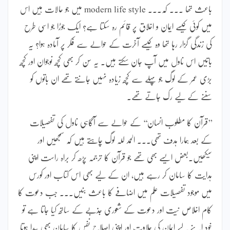
باعث تھا ۔۔۔ کہ۔۔۔ modern life style میں جو حالات ہیں اس
میں کوئی کیسے ایمان و اخلاق پر قائم رہ سکتا ہے؟ ایک جوڑا جو اسی طرح
کی زندگی گزار رہا تھا وہ کیسے آخرت کے حوالے سے فکر پر آمادہ ہوا؟ یہ
باتیں اس ناول میں آپ جان سکتے ہیں۔ یہ سن کر بھی کچھ نوجوان اور کچھ
بڑی عمر کے لوگ جو پہلے سے کچھ زیادہ نہیں جانتے تھے ان باتوں کو
سننے کے لیے رک جاتے تھے۔
’’قرآن کا مطلوب انسان‘‘ کے حوالے سے آگاہی ناول کی تفصیلات
کے بعد ہمارا ہدف تھی۔۔۔ الحمد للہ لوگ چاہتے ہیں کہ سمجھیں اور
سیکھیں۔بعض ایسے بھی تھے جو قرآن کا ترجمہ پڑھ کر براہ راست اپنی
ہدایت کا سامان کر رہے ہیں، ان کے لیے بھی اس کتاب اور کورس
میں موجود تفصیلات علم میں اضافے کا باعث بنیں۔۔۔ جب دعوت کا
کام اخلاص نیت اور دعوت کے شعوری جذبے کے ساتھ کیا جاتا ہے تو
خود اپنے لیے ایمان کی حلاوت اور اپنی اصلاحِ نفس کا سامان بھی پیدا ہوتا