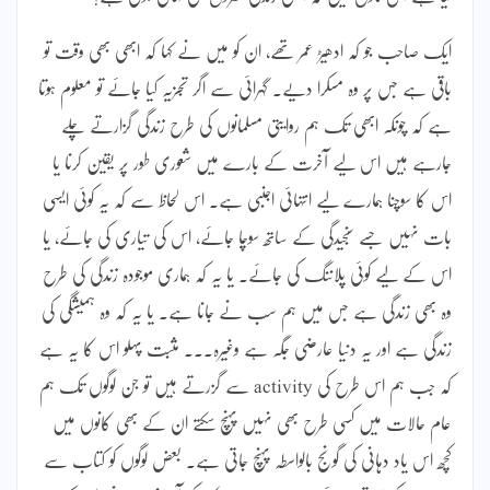
ایک صاحب جو کہ ادھیڑ عمر تھے، ان کو میں نے کہا کہ ابھی بھی وقت تو
باقی ہے جس پر وہ مسکرا دیے۔ گہرائی سے اگر تجزیہ کیا جائے تو معلوم ہوتا
ہے کہ چونکہ ابھی تک ہم روایتی مسلمانوں کی طرح زندگی گزارتے چلے
جارہے ہیں اس لیے آخرت کے بارے میں شعوری طور پر یقین کرنا یا
اس کا سوچنا ہمارے لیے انتہائی اجنبی ہے۔ اس لحاظ سے کہ یہ کوئی ایسی
بات نہیں جسے سنجیدگی کے ساتھ سوچا جائے، اس کی تیاری کی جائے، یا
اس کے لیے کوئی پلاننگ کی جائے۔ یا یہ کہ ہماری موجودہ زندگی کی طرح
وہ بھی زندگی ہے جس میں ہم سب نے جانا ہے۔ یا یہ کہ وہ ہمیشگی کی
زندگی ہے اور یہ دنیا عارضی جگہ ہے وغیرہ۔۔۔ مثبت پہلو اس کا یہ ہے
کہ جب ہم اس طرح کی activity سے گزرتے ہیں تو جن لوگوں تک ہم
عام حالات میں کسی طرح بھی نہیں پہنچ سکتے ان کے بھی کانوں میں
کچھ اس یاد دہانی کی گونج بالواسطہ پہنچ جاتی ہے۔ بعض لوگوں کو کتاب سے