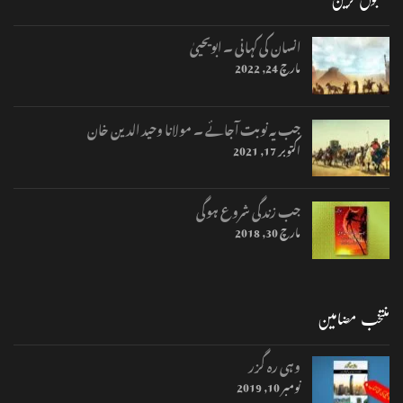
انسان کی کہانی ۔ ابویحییٰ
مارچ 24, 2022
جب یہ نوبت آجائے ۔ مولانا وحید الدین خان
اکتوبر 17, 2021
جب زندگی شروع ہوگی
مارچ 30, 2018
منتخب مضامین
وہی رہ گزر
نومبر 10, 2019