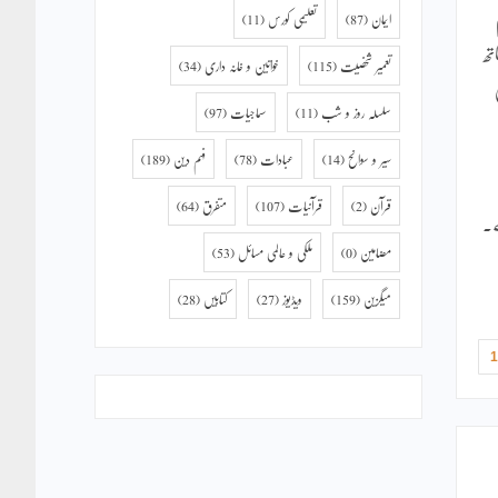
ایمان
(87)
تعلیمی کورس
(11)
تھ
تعمیر شخصیت
(115)
خواتین و خانہ داری
(34)
سلسلہ روز و شب
(11)
سماجیات
(97)
سیر و سوانح
(14)
عبادات
(78)
فہم دین
(189)
قرآن
(2)
قرآنیات
(107)
متفرق
(64)
ے۔
مضامین
(0)
ملکی و عالمی مسائل
(53)
میگزین
(159)
ویڈیوز
(27)
کتابیں
(28)
1