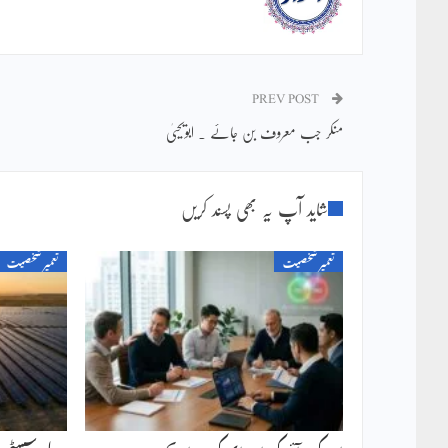
PREV POST
منکر جب معروف بن جائے ۔ ابویحییٰ
شاید آپ یہ بھی پسند کریں
تعمیر شخصیت
تعمیر شخصیت