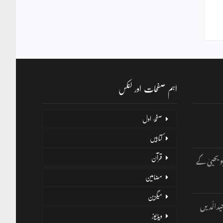
اہم صفحات اور لنکس
صفحۂ اول
کتابیں
و یحییٰ کے
قرآن
مضامین
میگزین
یدالّدیں
ویڈیوز