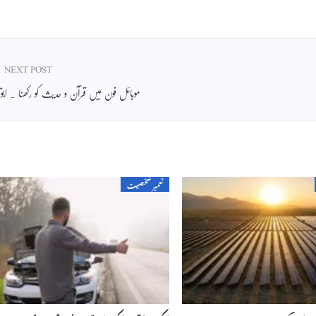
NEXT POST
موبائل فون میں قرآن و حدیث کو رکھنا ۔ ابویح
تعمیر شخصیت