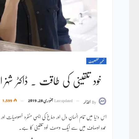
تعمیر شخصیت
خود تلقینی کی طاقت ۔ ڈاکٹر شہزا
Last updated
جنوری 28, 2019
1,599
By
انذار
اس دنیا میں تمام انسان دل اور دماغ کی ایسی منفرد خصوصیات اور
عمدہ اوصاف میں سے ایک وصف خود تلقینی کا ہے۔