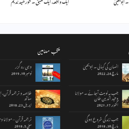
ابویحییٰ
ایک واقعہ، ایک سبق ۔ خورشید ندیم
منتخب مضامین
انسان کی کہانی ۔ ابویحییٰ
وہی رہ گزر
مارچ 24, 2022
نومبر 10, 2019
جب یہ نوبت آجائے ۔ مولانا
خلاصہ و ترجمہ قرآن، اب
وحید الدین خان
ساتھ
اکتوبر 17, 2021
اپریل 23, 2018
جب زندگی شروع ہوگی
ترجمہ قرآن – مولانا وح
مارچ 30, 2018
مئی 5, 2018