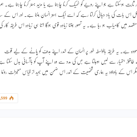
 ثابت ہوسکتا ہے جو اپنے رویے کو ٹھیک کرنا چاہتا ہے یا مزید بہتر کرنا چاہتا ہے۔ ہم
تقل اس بات کی یاد دہانی کراتا رہے کہ اسے ایک بہتر انسان بننا ہے۔ اور اس کے سا
صد میں کامیاب ہو رہا ہے۔ یہ تصور جتنا زیادہ قوی ہوگا اتنا ہی زیادہ اس طریقہ کار کی
مودہ ہے۔ یہ طریقہ بالواسطہ طور پر انسان کے اندر اپنے ہدف کو پانے کے لیے قوتِ
ے طاقتور ہتھیار سے لیس ہوجاتا ہے جس کی مدد سے وہ اپنے آپ کو باآسانی بدل سکتا ہ
ا ہو مگر اس کے باوجود یہ ہماری شخصیت کے اندر اس ضمن میں بعید از قیاس معجزات رونما
,599