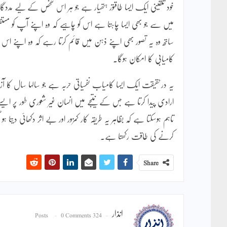
خود تلقینی ایک ایسا طاقتور ہتھیار ہے جو ہر اس شخص کے لیے مددگار
میں سے جو بھی ایسا چاہتا ہے اس کو چاہیے کہ وہ اپنے آپ کو مس
ساتھ وہ یہ تصور بھی اپنے ذہن میں قائم کرتا رہے کہ وہ اپنے اس مق
کامیابی کا امکان ہوگا۔
یہ درحقیقت ایک ایسا کامیاب نفسیاتی حربہ ہے جو سالہا سال کا آز
ارادی پیدا کرتا ہے جس کے نتیجے میں انسان غیر شعوری طور پر ایس
تاہم ہوسکتا ہے کہ بظاہر یہ طریقہ کار کمزور اور بے اثر دکھائی دیت
کرنے کی طاقت رکھتا ہے۔
Share
انذار
0 Comments
324 Posts