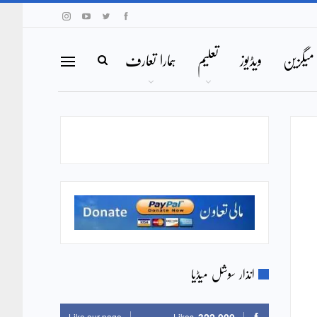
میگزین
ویڈیوز
تعلیم
ہمارا تعارف
انذار سوشل میڈیا
Like our page
Likes