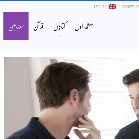
English
Support U
صفحۂ اول
کتابیں
قرآن
مضامین