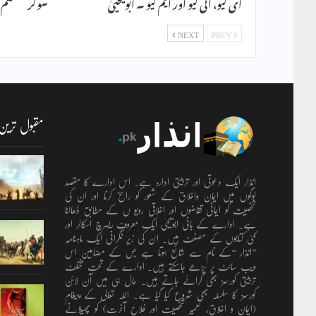
ای کیو، آئی کیو اور ایم کیو ۔ ابویحییٰ
سولر سسٹم ۔ 
NEXT
PREV
مقبول ترین
انذار ایک دعوتی اور تربیتی ادارہ ہے۔ اس ادارے کا مقصد
لوگوں میں ایمان واخلاق کے شعور کو راسخ کرنا اور ان کی
شخصیت کو ایمانی تقاضوں اور اخلاقی رویو ں کے مطابق ڈھالنا
ہے۔ ادارے کے بانی ابویحییٰ ایک معروف ریسرچ اسکالر اور
کئی کتابوں کے مصنف ہیں۔ ان کی زیر نگرانی ایک ماہنامہ
’’انذار ‘‘کے نام سے شائع ہوتا ہے جس کے مضامین اس
ویب سائٹ پر پڑھے جاسکتے ہیں۔ ادارے کے تحت مختلف
تربیتی کورسز بھی کرائے جاتے ہیں۔ حال ہی میں آن لائن
کورسز کا سلسلہ بھی شروع کیا گیا ہے۔ اللہ تعالٰی کے پیغام
(ایمان و اخلاق، تعمیرِ شخصیت اور فلاحِ آخرت) کو پھیلانے