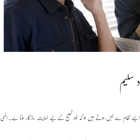
د سلیم
 ایسے نظام سے لیس ہوتے ہیں جو کہ خود تصحیح کے لیے نہایت سازگار ہوتا ہے۔ انھی