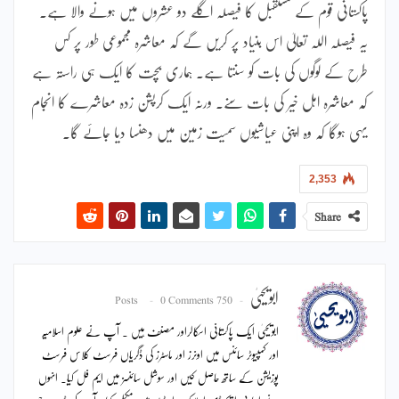
پاکستانی قوم کے مستقبل کا فیصلہ اگلے دو عشروں میں ہونے والا ہے۔
یہ فیصلہ اللہ تعالیٰ اس بنیاد پر کریں گے کہ معاشرہ مجموعی طور پر کس
طرح کے لوگوں کی بات کو سنتا ہے۔ ہماری بچت کا ایک ہی راستہ ہے
کہ معاشرہ اہل خیر کی بات سنے۔ ورنہ ایک کرپشن زدہ معاشرے کا انجام
یہی ہوگا کہ وہ اپنی عیاشیوں سمیت زمین میں دھنسا دیا جائے گا۔
2,353
Share
ابویحییٰ
0 Comments
750 Posts
ابویحییٰ ایک پاکستانی اسکالراور مصنف ہیں ۔ آپ نے علوم اسلامیہ
اور کمپیوٹر سائنس میں اونرز اور ماسٹرز کی ڈگریاں فرسٹ کلاس فرسٹ
پوزیشن کے ساتھ حاصل کیں اور سوشل سائنسز میں ایم فل کیا۔ انہوں