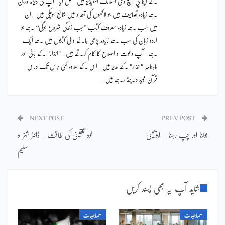
نے اپنا پی ایچ ڈی اسلامک اسٹیڈیز میں مکمل کیا۔ آپ کی ڈیڑھ درجن
سے زیادہ تصانیف ہیں جو لاکھوں کی تعداد میں شائع ہوچکی ہیں۔ ان
میں سب سے زیادہ معروف کتاب ’’جب زندگی شروع ہوگی‘‘ ہے جو
اردو زبان کی سب سے زیادہ پڑھی جانے والی کتابوں میں سے ایک
ہے۔ آپ دعوت و اصلاح کا کام کرتے ہیں۔ "انذار" کے بانی اور
ماہنامہ "انذار" کے مدیر ہیں۔ اس کے علاوہ کئی برس تک درس
قرآن مجید دیتے رہے ہیں۔
NEXT POST
PREV POST
بولنا اور چپ رہنا ۔ ابویحییٰ
خود تلقینی کی طاقت ۔ ڈاکٹر شہزاد
سلیم
شاید آپ یہ بھی پسند کریں
سماجیات
سماجیات