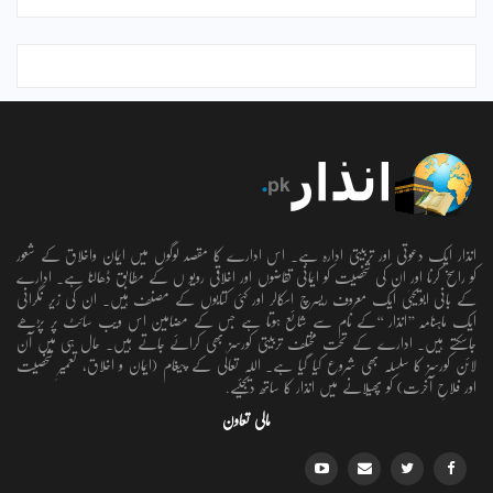
انذار ایک دعوتی اور تربیتی ادارہ ہے۔ اس ادارے کا مقصد لوگوں میں ایمان واخلاق کے شعور
کو راسخ کرنا اور ان کی شخصیت کو ایمانی تقاضوں اور اخلاقی رویو ں کے مطابق ڈھالنا ہے۔ ادارے
کے بانی ابویحییٰ ایک معروف ریسرچ اسکالر اور کئی کتابوں کے مصنف ہیں۔ ان کی زیر نگرانی
ایک ماہنامہ ’’انذار ‘‘کے نام سے شائع ہوتا ہے جس کے مضامین اس ویب سائٹ پر پڑھے
جاسکتے ہیں۔ ادارے کے تحت مختلف تربیتی کورسز بھی کرائے جاتے ہیں۔ حال ہی میں آن
لائن کورسز کا سلسلہ بھی شروع کیا گیا ہے۔ اللہ تعالٰی کے پیغام (ایمان و اخلاق، تعمیرِ شخصیت
اور فلاحِ آخرت) کو پھیلانے میں انذار کا ساتھ دیجئیے.
مالی تعاون