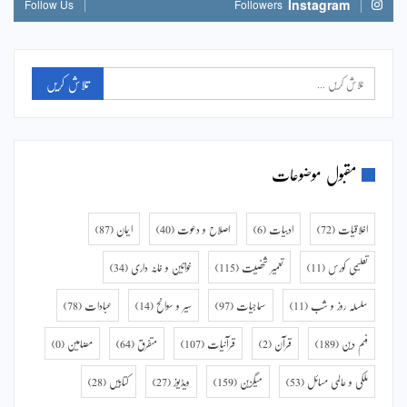
Instagram
Follow Us
Followers
مقبول موضوعات
اخلاقیات
(72)
ادبیات
(6)
اصلاح و دعوت
(40)
ایمان
(87)
تعلیمی کورس
(11)
تعمیر شخصیت
(115)
خواتین و خانہ داری
(34)
سلسلہ روز و شب
(11)
سماجیات
(97)
سیر و سوانح
(14)
عبادات
(78)
فہم دین
(189)
قرآن
(2)
قرآنیات
(107)
متفرق
(64)
مضامین
(0)
ملکی و عالمی مسائل
(53)
میگزین
(159)
ویڈیوز
(27)
کتابیں
(28)