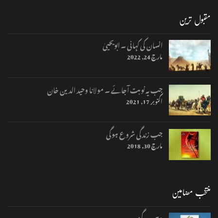
مقبول ترین
انسان کی کہانی ۔ ابویحییٰ
مارچ 24, 2022
جب یہ نوبت آجائے ۔ مولانا وحید الدین خان
اکتوبر 17, 2021
جب زندگی شروع ہوگی
مارچ 30, 2018
منتخب مضامین
وہی رہ گزر