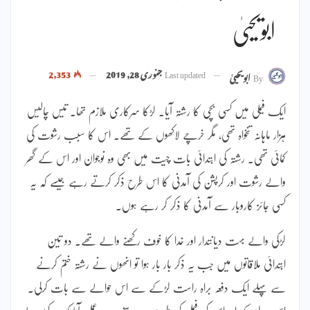
ابویحییٰ
Last updated
جنوری 28, 2019
2,353
By
ابویحییٰ
ایک فیملی میں کسی بچی کا رشتہ آیا۔ لڑکا سرکاری ملازم تھا۔ تیس چالیس
ہزار ماہانہ تنخواہ تھی، مگر خرچے لاکھوں کے تھے۔ اس کا سبب رشوت کی
کمائی تھی۔ رشتہ کی ابتدائی بات چیت میں بھی وہ نوجوان اور اس کے گھر
والے رشوت اور کرپشن کی آمدنی کا اس طرح ذکر کرتے رہے جیسے کہ یہ
کسی جائز کاروبار سے آمدنی کا ذکر کر رہے ہوں۔
لڑکی والے بہت دیانتدار اور خدا کا خوف رکھنے والے تھے۔ دو تین
ابتدائی ملاقاتوں میں جب یہ ذکر بار بار ہوا تو انھوں نے رشتہ ختم کرنے
سے پہلے ایک دفعہ براہ راست لڑکے سے اس حوالے سے بات کرلی۔