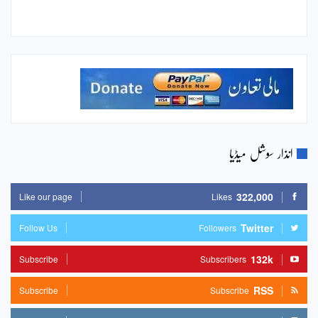
انذار سوشل میڈیا
322,000
Like our page
Likes
Twitter
Follow Us
Followers
132k
Subscribe
Subscribers
RSS
Subscribe
Subscribe