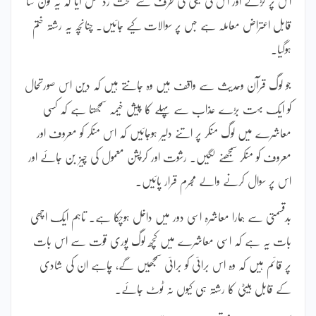
اس پر لڑکے اور اس کی فیملی کی طرف سے سخت رد عمل آیا کہ یہ کون سا
قابل اعتراض معاملہ ہے جس پر سوالات کیے جائیں۔ چنانچہ یہ رشتہ ختم
ہوگیا۔
جو لوگ قرآن وحدیث سے واقف ہیں وہ جانتے ہیں کہ دین اس صورتحال
کو ایک بہت بڑے عذاب سے پہلے کا پیش خیمہ سمجھتا ہے کہ کسی
معاشرے میں لوگ منکر پر اتنے دلیر ہوجائیں کہ اس منکر کو معروف اور
معروف کو منکر سمجھنے لگیں۔ رشوت اور کرپشن معمول کی چیز بن جائے اور
اس پر سوال کرنے والے مجرم قرار پائیں۔
بدقسمتی سے ہمارا معاشرہ اسی دور میں داخل ہوچکا ہے۔ تاہم ایک اچھی
بات یہ ہے کہ اسی معاشرے میں کچھ لوگ پوری قوت سے اس بات
پر قائم ہیں کہ وہ اس برائی کو برائی سمجھیں گے، چاہے ان کی شادی
کے قابل بیٹی کا رشتہ ہی کیوں نہ ٹوٹ جائے۔