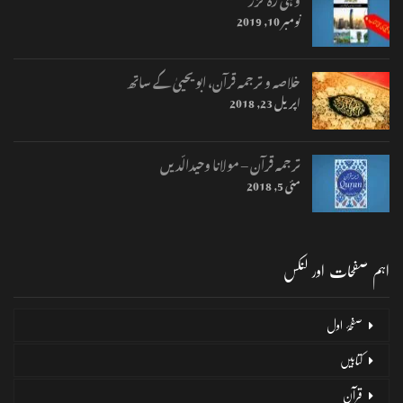
نومبر 10, 2019
خلاصہ و ترجمہ قرآن، ابو یحییٰ کے ساتھ
اپریل 23, 2018
ترجمہ قرآن – مولانا وحیدالّدیں
مئی 5, 2018
اہم صفحات اور لنکس
صفحۂ اول
کتابیں
قرآن