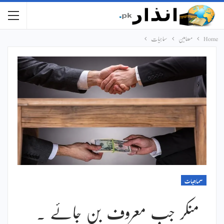
Home
مضامین
سماجیات
سماجیات
منکر جب معروف بن جائے ۔