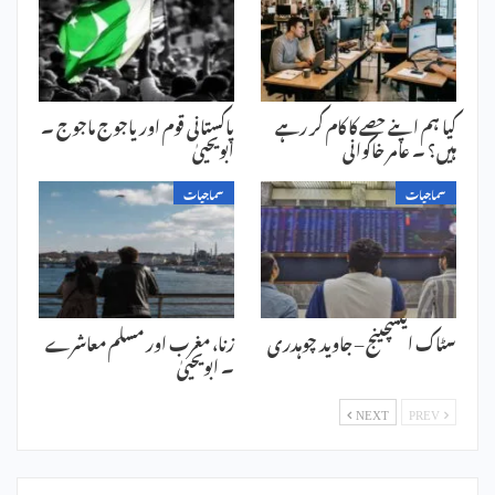
کیا ہم اپنے حصے کا کام کر رہے
پاکستانی قوم اور یاجوج ماجوج ۔
ہیں؟ ۔ عامر خاکوانی
ابویحییٰ
سماجیات
سماجیات
سٹاک ایکسچینج – جاوید چوہدری
زنا، مغرب اور مسلم معاشرے
۔ ابویحییٰ
NEXT
PREV