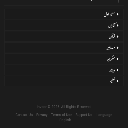
صفحۂ اول
کتابیں
قرآن
مضامین
میگزین
ویڈیوز
تعلیم
Inzaar © 2026. All Rights Reserved
Contact Us
Privacy
Terms of Use
Support Us
Language:
English