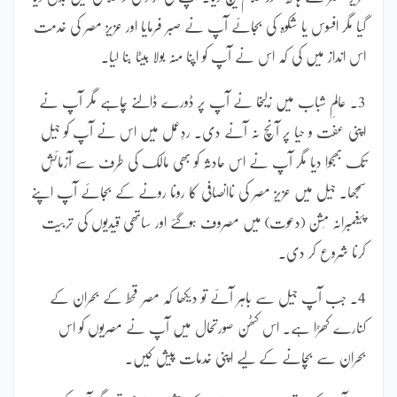
گیا مگر افسوس یا شکوہ کی بجائے آپ نے صبر فرمایا اور عزیزِ مصر کی خدمت
اس انداز میں کی کہ اس نے آپ کو اپنا منہ بولا بیٹا بنا لیا۔
3۔ عالمِ شباب میں زلیخا نے آپ پر ڈورے ڈالنے چاہے مگر آپ نے
اپنی عفت و حیا پر آنچ نہ آنے دی۔ ردِعمل میں اس نے آپ کو جیل
تک بھجوا دیا مگر آپ نے اس حادثہ کو بھی مالک کی طرف سے آزمائش
سمجھا۔ جیل میں عزیزِ مصر کی ناانصافی کا رونا رونے کے بجائے آپ اپنے
پیغمبرانہ مِشن (دعوت) میں مصروف ہوگئے اور ساتھی قیدیوں کی تربیت
کرنا شروع کر دی۔
4۔ جب آپ جیل سے باہر آئے تو دیکھا کہ مصر قحط کے بحران کے
کنارے کھڑا ہے۔ اس کٹھن صورتحال میں آپ نے مصریوں کو اس
بحران سے بچانے کے لیے اپنی خدمات پیش کیں۔