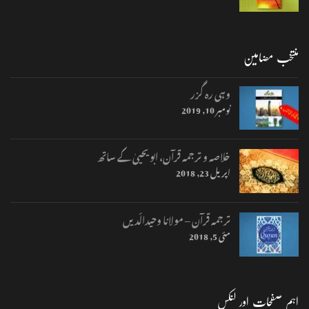
منتخب مضامین
وہی رہ گزر
نومبر 10, 2019
خلاصہ و ترجمہ قرآن، ابو یحییٰ کے ساتھ
اپریل 23, 2018
ترجمہ قرآن – مولانا وحیدالّدیں
مئی 5, 2018
اہم صفحات اور لنکس