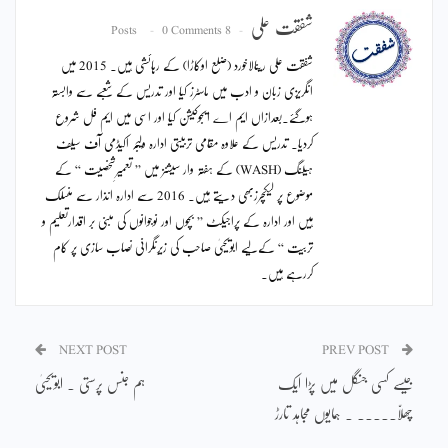
شفقت علی
0 Comments
8 Posts
شفقت علی رینالاخورد (ضلع اوکاڑا) کے رہائشی ہیں۔ 2015 میں
انگریزی زبان و ادب میں ماسٹرز کیا اور تدریس کے شعبے سے وابستہ
ہوگئے۔بعدازاں ایم اے ایجوکیشن کیا اور اسی میں ایم فل شروع
کردیا۔ تدریس کے علاوہ مقامی تربیتی ادارہ ولیجہ اکیڈمی آف سیلف
ہیلنگ (WASH) کے ہفتہ وار سیشنز میں ” تعمیرِشخصیت “ کے
موضوع پر لیکچرزبھی دیتے ہیں۔ 2016 سے ادارہ انذار سے منسلک
ہیں اور ادارہ کے پراجیکٹ ” بچوں اور نوجوانوں کی مبنی بر اقدارتعلیم و
تربیت “ کےلیے ابویحییٰ صاحب کی زیرِنگرانی نصاب سازی پر کام
کررہے ہیں۔
NEXT POST
PREV POST
جیسے کسی جنگل میں پڑا ایک
ہم جنس پرستی ۔ ابویحییٰ
چھلّا۔۔۔۔۔ ۔ ہمایوں مجاہد تارڑ