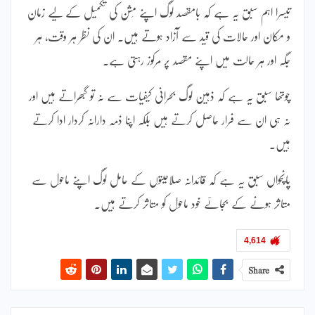
تیسرا اہم سبق یہ ہے کہ بامقصد لوگ اپنے مِشن کی تکمیل کے لیے زمان
و مکان اور حالات کی قید سے آزاد ہوتے ہیں۔ ان کی نظر ہر وقت، ہر
جگہ اور ہر حالت میں اپنے مقصد پر مرکوز رہتی ہے۔
چوتھا سبق یہ ہے کہ ذہین لوگ بحرانی کیفیات سے نہ تو گبھراتے ہیں اور
نہ ہی ان سے فرار حاصل کرتے ہیں بلکہ اپنا ذمہ دارانہ کردار ادا کرتے
ہیں۔
پانچواں سبق یہ ہے کہ قائدانہ صلاحیتوں کے حامل لوگ اپنے ماحول سے
متاثر ہونے کے بجائے خود ماحول کو متاثر کرتے ہیں۔
4,614
Share