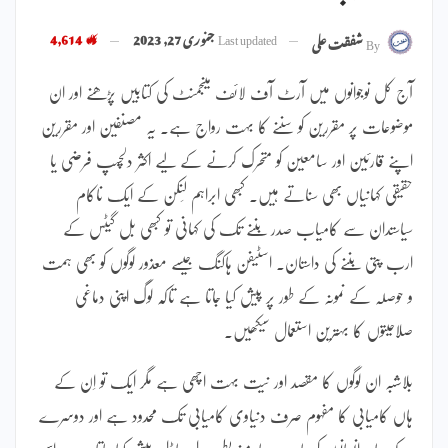
Last updated
جنوری 27, 2023
4,614
By
شفقت علی
آج کل نوجوانوں میں آرٹ آف لائف مینجمنٹ کی کتابیں پڑھنے اور ان
موضوعات پر مقررین کو سننے کا بہت رواج ہے۔ یہ مصنفین اور مقررین
اپنے قارئین اور سامعین کو متحرک کرنے کے لیے اکثر دلچسپ فرضی یا
حقیقی کہانیاں بھی سناتے ہیں۔ کبھی ابراہم لِنکن کے ایک ناکام
سیاستدان سے کامیاب صدر بننے تک کی کہانی تو کبھی بل گیٹس کے
ارب پتی بننے کی داستان۔ اسٹیفن ہاکنگ جیسے معذور لوگوں کو بھی ہمت
و حوصلہ کے نمونہ کے طور پر پیش کیا جاتا ہے تاکہ لوگ اپنی دماغی
صلاحیتوں کا بہترین استعمال سیکھیں۔
بلاشبہ ان لوگوں کا مقصد اور نیت بہت اچھی ہے مگر ایک تو اِن کے
ہاں کامیابی کا مفہوم صرف دنیاوی کامیابی تک محدود ہے اور دوسرے