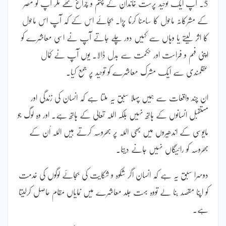
5۔ آپ ایک توحید پرست خاندان کے چشم و چراغ تھے مگر آپ کو مصر
کے مشرکانہ ماحول کا سامنا کرنا پڑا۔ بجائے اس کے کہ آپ اس ماحول
کا اثر لیتے یا وہاں سے کہیں دور چلے جاتے آپ نے اسی معاشرے کو
اپنی فہم و فراست اور حکمت سے بدل ڈالا۔ یوں آپ نے کمال
عقلمندی سے ایک مشرک معاشرے کو توحید پر جمع کیا۔
ان چند واقعات سے ہمیں پہلا سبق یہ ملتا ہے کہ انسان کی زندگی اور
مستقبل انسانوں کے ہاتھ نہیں بلکہ اللہ تعالیٰ کے ہاتھ ہے۔ اور وہ لوگ جو
مایوسی کے اندھیروں میں بھی اللہ پر بھروسہ کرتے ہیں اللہ اُن کے
بھروسہ کو رائیگاں نہیں جانے دیتا۔
دوسرا سبق یہ ہے کہ انسان اگر شکوہ و شکایت کی بجائے لوگوں کی خدمت
کو اپنا مقصد بنا لے تووہ بہت جلد معاشرے میں نمایاں مقام حاصل کرلیتا
ہے۔