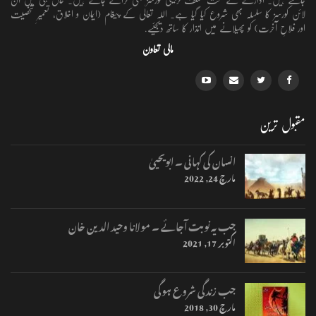
لائن کورسز کا سلسلہ بھی شروع کیا گیا ہے۔ اللہ تعالٰی کے پیغام (ایمان و اخلاق، تعمیرِ شخصیت
اور فلاحِ آخرت) کو پھیلانے میں انذار کا ساتھ دیجئیے.
مالی تعاون
مقبول ترین
انسان کی کہانی ۔ ابویحییٰ
مارچ 24, 2022
جب یہ نوبت آجائے ۔ مولانا وحید الدین خان
اکتوبر 17, 2021
جب زندگی شروع ہوگی
مارچ 30, 2018