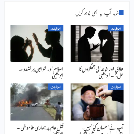
شاید آپ یہ بھی پسند کریں
اخلاقیات
اخلاقیات
طلاق اور خاندانی جھگڑوں کا
اسلام اور خواتین پر تشدد ۔
حل؟ ۔ ابویحییٰ
ابویحییٰ
اخلاقیات
اخلاقیات
آپ نے احسان کیا نہیں،
قتل عام پر ہماری خاموشی ۔
احسان لیا ہے ۔ محمد اظہار
ابویحییٰ