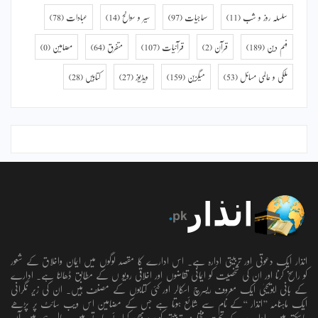
سلسلہ روز و شب
(11)
سماجیات
(97)
سیر و سوانح
(14)
عبادات
(78)
فہم دین
(189)
قرآن
(2)
قرآنیات
(107)
متفرق
(64)
مضامین
(0)
ملکی و عالمی مسائل
(53)
میگزین
(159)
ویڈیوز
(27)
کتابیں
(28)
انذار ایک دعوتی اور تربیتی ادارہ ہے۔ اس ادارے کا مقصد لوگوں میں ایمان واخلاق کے شعور
کو راسخ کرنا اور ان کی شخصیت کو ایمانی تقاضوں اور اخلاقی رویو ں کے مطابق ڈھالنا ہے۔ ادارے
کے بانی ابویحییٰ ایک معروف ریسرچ اسکالر اور کئی کتابوں کے مصنف ہیں۔ ان کی زیر نگرانی
ایک ماہنامہ ’’انذار ‘‘کے نام سے شائع ہوتا ہے جس کے مضامین اس ویب سائٹ پر پڑھے
جاسکتے ہیں۔ ادارے کے تحت مختلف تربیتی کورسز بھی کرائے جاتے ہیں۔ حال ہی میں آن