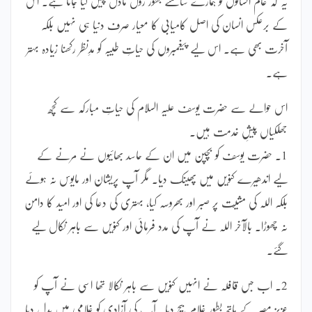
یہ کہ عام انسانوں کو ہمارے سامنے بطور رول ماڈل پیش کیا جاتا ہے۔ اس
کے برعکس انسان کی اصل کامیابی کا معیار صرف دنیا ہی نہیں بلکہ
آخرت بھی ہے۔ اس لیے پیغمبروں کی حیاتِ طیبہ کو مدِنظر رکھنا زیادہ بہتر
ہے۔
اس حوالے سے حضرت یوسف علیہ السلام کی حیاتِ مبارکہ سے کچھ
جھلکیاں پیشِ خدمت ہیں۔
1۔ حضرت یوسف کو بچپن میں ان کے حاسد بھائیوں نے مرنے کے
لیے اندھیرے کنویں میں پھینک دیا۔ مگر آپ پریشان اور مایوس نہ ہوئے
بلکہ اللہ کی مشیّت پر صبر اور بھروسہ کیا، بہتری کی دعا کی اور امید کا دامن
نہ چھوڑا۔ بالآخر اللہ نے آپ کی مدد فرمائی اور کنویں سے باہر نکال لیے
گئے۔
2۔ اب جس قافلہ نے انہیں کنویں سے باہر نکالا تھا اسی نے آپ کو
عزیزِ مصر کے ہاتھ بطور غلام بیچ دیا۔ آپ کی آزادی کو غلامی میں بدل دیا