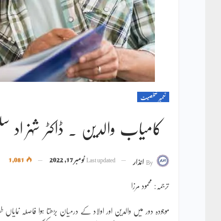
تعمیر شخصیت
کامیاب والدین ۔ ڈاکٹر شہزاد سل
Last updated
نومبر 17, 2022
1,081
By
انذار
ترجمہ: محمود مرزا
موجودہ دور میں والدین اور اولاد کے درمیان بڑھتا ہوا فاصلہ نمایاں 