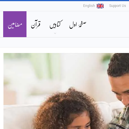
English
Support Us
صفحۂ اول
کتابیں
قرآن
مضامین