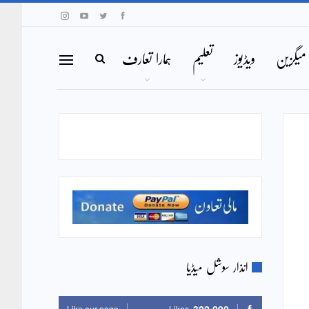
میگزین
ویڈیوز
تعلیم
ہمارا تعارف
انذار سوشل میڈیا
Like our page
Likes