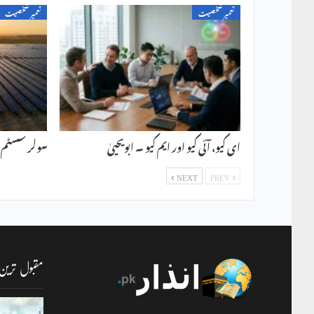
تعمیر شخصیت
تعمیر شخصیت
ای کیو، آئی کیو اور ایم کیو ۔ ابویحییٰ
سولر سسٹم ۔ 
NEXT
PREV
مقبول ترین