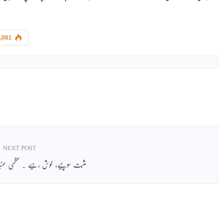
,081
NEXT POST
مثبت سوچیے، خوش رہیے ۔ عظمیٰ عنب