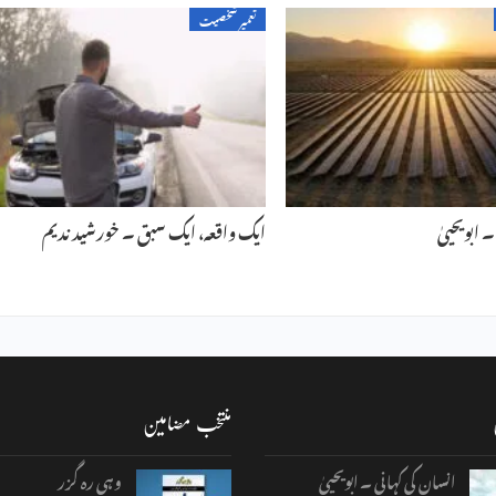
تعمیر شخصیت
ابویحییٰ
ایک واقعہ، ایک سبق ۔ خورشید ندیم
منتخب مضامین
انسان کی کہانی ۔ ابویحییٰ
وہی رہ گزر