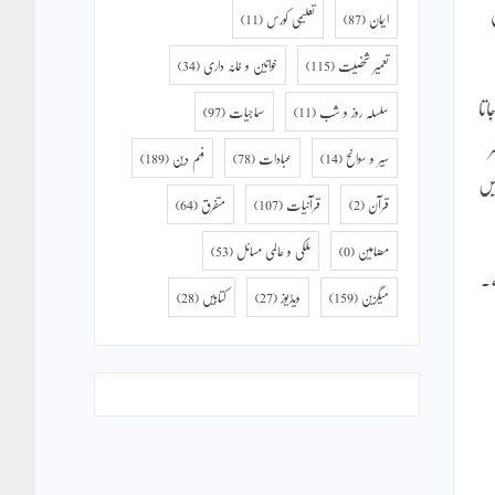
ایمان
(87)
تعلیمی کورس
(11)
تعمیر شخصیت
(115)
خواتین و خانہ داری
(34)
تا
سلسلہ روز و شب
(11)
سماجیات
(97)
سیر و سوانح
(14)
عبادات
(78)
فہم دین
(189)
یں
قرآن
(2)
قرآنیات
(107)
متفرق
(64)
مضامین
(0)
ملکی و عالمی مسائل
(53)
ے۔
میگزین
(159)
ویڈیوز
(27)
کتابیں
(28)