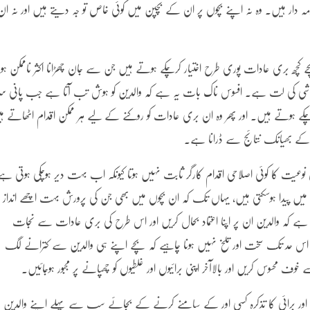
ہ دار ہیں۔ وہ نہ اپنے بچوں پر ان کے بچپن میں کوئی خاص تو جہ دیتے ہیں اور نہ ان
ھ بری عادات پوری طرح اختیار کرچکے ہوتے ہیں جن سے جان چھڑانا اکثر ناممکن ہوجا
ی کی لت ہے۔ افسوس ناک بات یہ ہے کہ والدین کو ہوش تب آتا ہے جب پانی سر
ے ہوتے ہیں۔ اور پھر وہ ان بری عادات کو روکنے کے لیے ہر ممکن اقدام اٹھاتے ہ
 کے بھیانک نتائج سے ڈرانا ہے۔
اس نوعیت کا کوئی اصلاحی اقدام کارگر ثابت نہیں ہوتا کیونکہ اب بہت دیر ہوچکی ہوتی ہ
 میں پیدا ہوسکتی ہیں، یہاں تک کہ ان بچوں میں بھی جن کی پرورش بہت اچھے انداز
ہے کہ والدین ان پر اپنا اعتماد بحال کریں اور اس طرح کی بری عادات سے نجات
تھ اس حد تک سخت اور تلخ نہیں ہونا چاہیے کہ بچے اپنے ہی والدین سے کترانے لگ
 محسوس کریں اور بالاآخر اپنی برائیوں اور غلطیوں کو چھپانے پر مجبور ہوجائیں۔
ی اور برائی کا تذکرہ کسی اور کے سامنے کرنے کے بجائے سب سے پہلے اپنے والدین