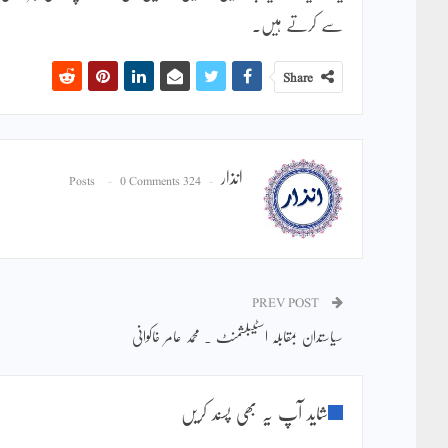
سے کرتے ہیں۔
Share
انذار
0 Comments
324 Posts
PREV POST
سیاستدان بمقابلہ اسٹیبلشمنٹ ۔ محمد عامر خاکوانی
شاید آپ یہ بھی پسند کریں