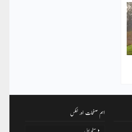
اہم صفحات اور لنکس
صفحۂ اول