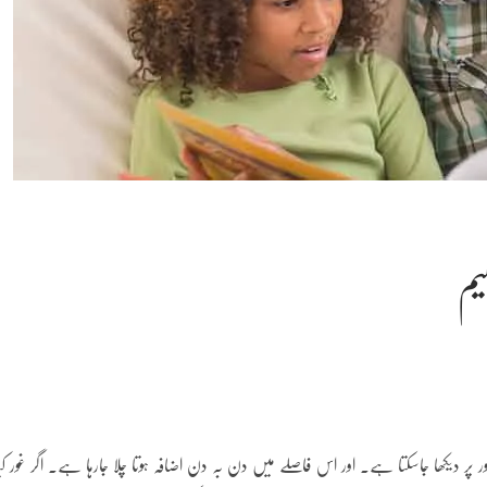
یم
طور پر دیکھا جاسکتا ہے۔ اور اس فاصلے میں دن بہ دن اضافہ ہوتا چلا جارہا ہے۔ اگر غور کی