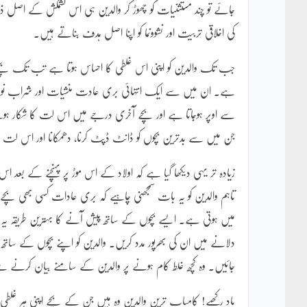
جائے تو چند مستثنیات کو چھوڑ کر والدین ہی اس کشمکش کے اصل ذم
کی اخلاقی تربیت اور نشوونما کو اپنا اصل ہدف بناتے ہیں۔
جب تک والدین کو اپنی اس غلطی کا احساس ہوتا ہے تب تک بچے کچ
ہے۔ ان میں سے ایک انتہائی بری عادت منشیات اور شراب نوش
سے اوپر ہوجاتا ہے اور بچے آخری درجے میں اس لت کا شکار ہوچک
جن میں سے بدترین بچوں کو ڈانٹ ڈپٹ کرنا، دھمکانا اور اس لت
زیادہ تر یہی دیکھا گیا ہے کہ اولاد کے اس موڑ پر پہنچنے کے بعد 
تاہم والدین کو یہ بات سمجھنی چاہیے کہ بری عادات کسی بھی بچے
میں ہوتی ہے۔ ایسے بچوں کے ساتھ پیش آنے کا بہترین طریقہ یہ 
دلانے میں ان کی بھرپور مدد کریں۔ والدین کو اپنے بچوں کے سا
جائیں۔ وہ کچھ غلط کام ہونے پر والدین کے سامنے بیان کرنے سے خوف
یاد رکھیے! کامیاب ترین والدین وہ ہیں جن کے بچے اپنی ہر غلط