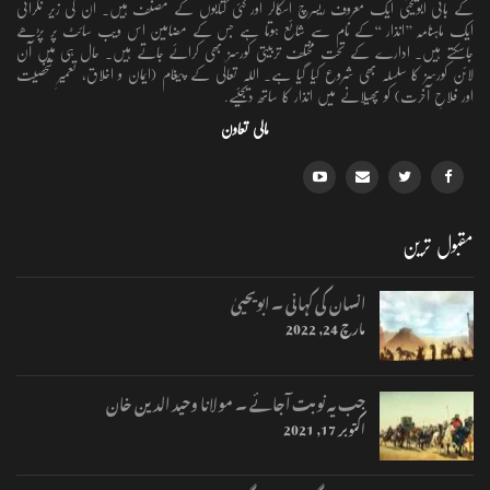
کے بانی ابویحییٰ ایک معروف ریسرچ اسکالر اور کئی کتابوں کے مصنف ہیں۔ ان کی زیر نگرانی
ایک ماہنامہ ’’انذار ‘‘کے نام سے شائع ہوتا ہے جس کے مضامین اس ویب سائٹ پر پڑھے
جاسکتے ہیں۔ ادارے کے تحت مختلف تربیتی کورسز بھی کرائے جاتے ہیں۔ حال ہی میں آن
لائن کورسز کا سلسلہ بھی شروع کیا گیا ہے۔ اللہ تعالٰی کے پیغام (ایمان و اخلاق، تعمیرِ شخصیت
اور فلاحِ آخرت) کو پھیلانے میں انذار کا ساتھ دیجئیے.
مالی تعاون
مقبول ترین
انسان کی کہانی ۔ ابویحییٰ
مارچ 24, 2022
جب یہ نوبت آجائے ۔ مولانا وحید الدین خان
اکتوبر 17, 2021