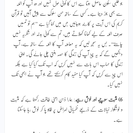
جو قلبی سکون حاصل ہوتا ہے اس کا کوئی مول نہیں اور وہ آپ کو اللہ
سے بھی جوڑ دیتا ہے۔ کسی کے ساتھ حسن سلوک سے پیش آئیں تو قرآن
کریم کی اس آیت پر کاربند ہوجائیں جس میں کہا گیا ہے ’’ہم تو تمہیں
صرف اللہ کے لیے کھانا کھلاتے ہیں، تم سے کوئی بدلہ اور شکریہ نہیں
چاہتے‘‘۔ بس یہ سمجھ لیں کہ یہ معاملہ آپ کا اللہ کے ساتھ ہے، آپ
دیکھیں گے کہ یہ چیز آپ کی زندگی کا حصہ بنتی چلی جائے گی۔ اپنی
زندگی کا حساب اس بات سے نہیں کریں کہ اب تک کیا کیا ہے بلکہ
اس چیز سے کریں کہ آپ کیا مفید کام کرسکتے تھے جو آپ نے ابھی تک
نہیں کیا۔
6) مثبت سوچیے اور خوش رہیے
: ہمارا ذہن اتنی طاقت رکھتا ہے کہ مثبت
و خوشگوار خیالات کے ذریعے نفسیاتی امراض پر قابو پا کر خوش رہا جاسکتا
ہے۔