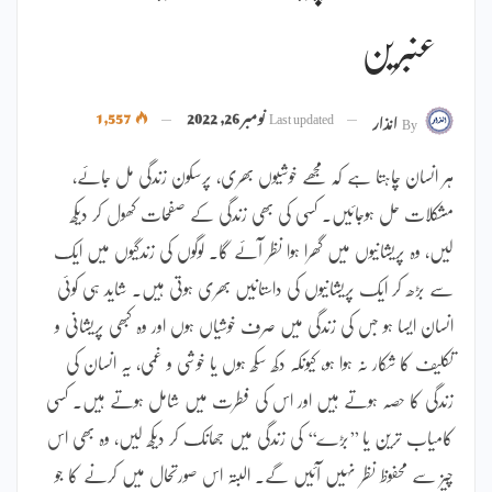
عنبرین
Last updated
نومبر 26, 2022
1,557
By
انذار
ہر انسان چاہتا ہے کہ مجھے خوشیوں بھری، پرسکون زندگی مل جائے،
مشکلات حل ہوجائیں۔ کسی کی بھی زندگی کے صفحات کھول کر دیکھ
لیں، وہ پریشانیوں میں گھرا ہوا نظر آئے گا۔ لوگوں کی زندگیوں میں ایک
سے بڑھ کر ایک پریشانیوں کی داستانیں بھری ہوتی ہیں۔ شاید ہی کوئی
انسان ایسا ہو جس کی زندگی میں صرف خوشیاں ہوں اور وہ کبھی پریشانی و
تکلیف کا شکار نہ ہوا ہو، کیونکہ دکھ سکھ ہوں یا خوشی و غمی، یہ انسان کی
زندگی کا حصہ ہوتے ہیں اور اس کی فطرت میں شامل ہوتے ہیں۔ کسی
کامیاب ترین یا ’’بڑے‘‘ کی زندگی میں جھانک کر دیکھ لیں، وہ بھی اس
چیز سے محفوظ نظر نہیں آئیں گے۔ البتہ اس صورتحال میں کرنے کا جو