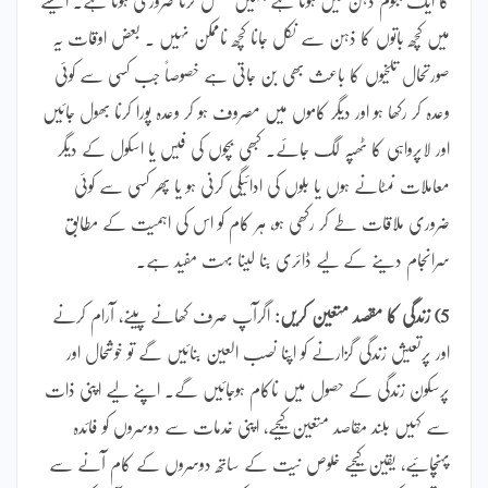
میں کچھ باتوں کا ذہن سے نکل جانا کچھ ناممکن نہیں ۔ بعض اوقات یہ
صورتحال تلخیوں کا باعث بھی بن جاتی ہے خصوصاً جب کسی سے کوئی
وعدہ کر رکھا ہو اور دیگر کاموں میں مصروف ہو کر وعدہ پورا کرنا بھول جائیں
اور لاپرواہی کا ٹھپہ لگ جائے۔ کبھی بچوں کی فیس یا اسکول کے دیگر
معاملات نمٹانے ہوں یا بلوں کی ادائیگی کرنی ہو یا پھر کسی سے کوئی
ضروری ملاقات طے کر رکھی ہو، ہر کام کو اس کی اہمیت کے مطابق
سرانجام دینے کے لیے ڈائری بنا لینا بہت مفید ہے۔
5) زندگی کا مقصد متعین کریں:
اگرآپ صرف کھانے پینے، آرام کرنے
اور پرتعیش زندگی گزارنے کو اپنا نصب العین بنائیں گے تو خوشحال اور
پرسکون زندگی کے حصول میں ناکام ہوجائیں گے۔ اپنے لیے اپنی ذات
سے کہیں بلند مقاصد متعین کیجیے، اپنی خدمات سے دوسروں کو فائدہ
پہنچائیے، یقین کیجیے خلوص نیت کے ساتھ دوسروں کے کام آنے سے