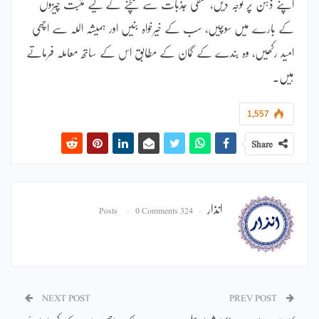
اپنے ذہن پر توجہ دیں، منفی جذبات سے بچنے کے لیے مثبت چیزوں
کے بارے میں سوچیں، سب کے خیرخواہ بنیں اور ہمیشہ اللہ سے اچھی
امید رکھیں، وہ بندے کے گمان کے مطابق اس کے ساتھ معاملہ فرماتے
ہیں۔
1,557
Share
انذار
0 Comments
324 Posts
NEXT POST
PREV POST