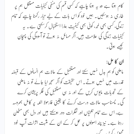
کام ہوتا ہے وہ یہ ہونا چاہیے کہ کسی قسم کی منفی کیفیات مستقل ہم پر
طاری نہ ہوسکیں۔ ہمیں خود کو اس بات کے لیے تیار رکھنا چاہیے کہ تمام
زندگی، کسی بھی لمحہ، کوئی بھی کیفیت ہمارا استقبال کرسکتی ہے۔ یہ
کیفیات زندگی کی علامت ہیں، اگر مسائل نہ ہوتے تو آسودگی کی پہچان
کیسے ہوتی۔
ان کا حل:
ماضی کو ہم بدل نہیں سکتے اور مستقبل کے حالات ہم انسانوں کے قبضٔہ
قدرت میں نہیں ہوتے۔ اس حقیقت کو اگر سمجھ لیا جائے تو نہ ماضی
کے تجربات مایوس کریں گے اور نہ ہی مستقبل کی فکر پریشان کرے
گی۔ نامناسب حالات درست کرنے کا یقینی فارمولا اللہ پر کامل بھروسہ
ہے، اس سے تمام تلخیاں اور تفکرات دور ہوسکتے ہیں اور دل بھی مطمئن
رہتا ہے۔ نیز چند اصولوں پر عمل کر کے ان کے مثبت اثرات آپ خود
محسوس کریں گے؛