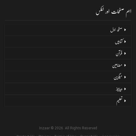
اہم صفحات اور لنکس
صفحۂ اول
کتابیں
قرآن
مضامین
میگزین
ویڈیوز
تعلیم
Inzaar © 2026. All Rights Reserved