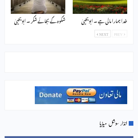
خدا ہمارا مالی ہے ۔ ابویحییٰ
شکوہ کے بجائے شکر ۔ ابویحییٰ
NEXT
PREV
انذار سوشل میڈیا