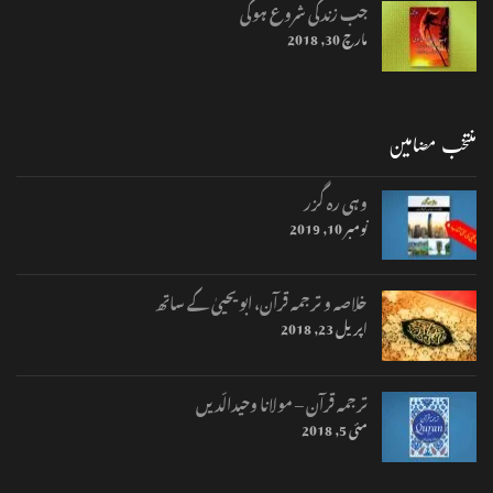
جب زندگی شروع ہوگی
مارچ 30, 2018
منتخب مضامین
وہی رہ گزر
نومبر 10, 2019
خلاصہ و ترجمہ قرآن، ابو یحییٰ کے ساتھ
اپریل 23, 2018
ترجمہ قرآن – مولانا وحیدالّدیں
مئی 5, 2018