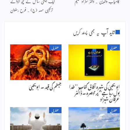
کامیاب والدین ۔ ڈاکٹر شہزاد سلیم
ایک اچھی ساس کے کچھ اجزائے
ترکیبی حصہ (ج) ۔ فرح رضوان
شاید آپ یہ بھی پسند کریں
متفرق
متفرق
ابو یحییٰ کی شہرہ آفاق کتاب ’’خدا
جہنم کی قید ۔ ابویحییٰ
بول رہا ہے‘‘ پر تبصرہ ۔ ڈاکٹر
عرفان شہزاد
متفرق
متفرق