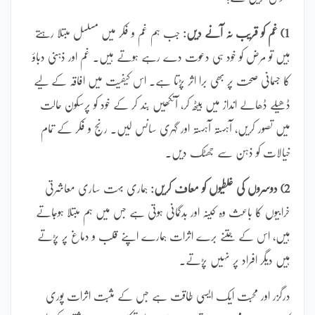
1) غم کو قریب نہ آنے دیں:
جب ہم غم و فکر میں مسلسل مبتلا رہتے
ہیں تو مرض کو خود ہی دعوت دے رہے ہوتے ہیں۔ غم اور ذہنی دباؤ
کا جسمانی صحت پر بھی برا اثر پڑتا ہے۔ اس کیفیت میں افاقہ کے لیے
ڈھیلے ڈھالے انداز میں بیٹھ کر، آنکھیں بند کر کے خود کو پرسکون حالت
میں تصور کریں، آہستہ آہستہ اور گہری سانس لیں۔ رنج و فکر کے تمام
خیالات کو ذہن سے جھٹک دیں۔
2) دوسروں کی غلطیوں کو معاف کریں:
ہماری بہت ساری معاشرتی
خرابیوں کا باعث وہ کینہ اور بدگمانی ہوتی ہے جس میں ہم مبتلا ہوجاتے
ہیں، اس کے جتنے برے اثرات ہمارے اپنے قلب و دماغ پر پڑتے
ہیں دیگر افراد پر نہیں پڑتے۔
درگزر اور محبت ایک ایسی طاقت ہے جس کے مثبت اثرات پوری