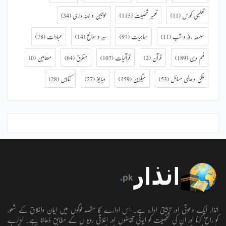
تعلیمی کورس
(11)
تعمیر شخصیت
(115)
خواتین و خانہ داری
(34)
سلسلہ روز و شب
(11)
سماجیات
(97)
سیر و سوانح
(14)
عبادات
(78)
فہم دین
(189)
قرآن
(2)
قرآنیات
(107)
متفرق
(64)
مضامین
(0)
ملکی و عالمی مسائل
(53)
میگزین
(159)
ویڈیوز
(27)
کتابیں
(28)
انذار ایک دعوتی اور تربیتی ادارہ ہے۔ اس ادارے کا مقصد لوگوں میں ایمان واخلاق کے شعور
کو راسخ کرنا اور ان کی شخصیت کو ایمانی تقاضوں اور اخلاقی رویو ں کے مطابق ڈھالنا ہے۔ ادارے