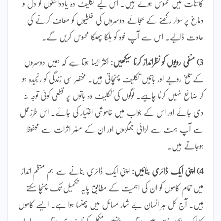
کائنات میں محسوس ہوتے ہیں۔ اس لیے تکلیف دہ یادداشتوں کو دل و
دماغ پر سوار رکھنے کے بجائے دوسروں کی غلطیوں کو معاف کرنے کی
عادت ڈالیے۔ اس سے آپ خود کو ہلکا پھلکا محسوس کریں گے۔
3) منفی رویوں کو نظرانداز کرنا سیکھیں:
اکثر ایسا ہوتا ہے کہ ہمیں دوسروں
کے تلخ رویے اور باتیں تکلیف پہنچاتی ہیں۔ مختصر سی زندگی کو رنجیدہ ہو
کر ضائع نہیں کرنا چاہیے۔ لوگوں کی تکلیف دہ باتوں پر قطعی کوئی توجہ نہ
دی جائے اور اس کے جواب میں خاموشی اختیار کی جائے۔ اس طرزعمل
سے آپ بہت سے لڑائی جھگڑوں اور ان کے مضر اثرات سے محفوظ
ہوجاتے ہیں۔
4) اپنی ایک ڈائری بنائیں:
اپنی ایک ڈائری بنانے سے ہم منظم انداز
میں تمام کاموں کو ان کی اہمیت کے مطابق پایہ تکمیل تک پہنچا سکتے
ہیں۔ آج کل ہر انسان بے شمار مسائل میں پھنسا ہوا ہے۔ ایسے کاموں
کا ایک ہجوم ذہن میں ہوتا ہے جنہیں مکمل کرنا ضروری ہوتا ہے۔ ایسے