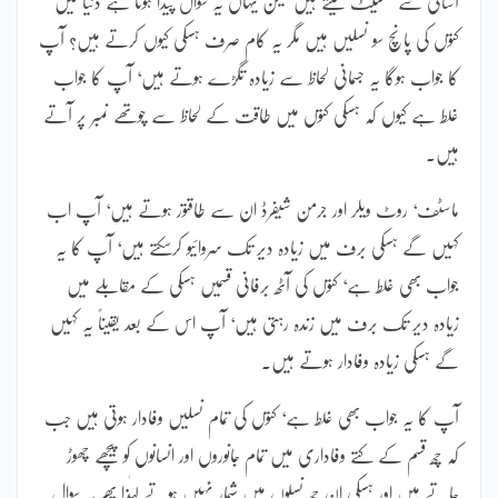
آسانی سے گھسیٹ لیتے ہیں لیکن یہاں یہ سوال پیدا ہوتا ہے دنیا میں
کتوں کی پانچ سو نسلیں ہیں مگر یہ کام صرف ہسکی کیوں کرتے ہیں؟ آپ
کا جواب ہوگا یہ جسمانی لحاظ سے زیادہ تگڑے ہوتے ہیں‘ آپ کا جواب
غلط ہے کیوں کہ ہسکی کتوں میں طاقت کے لحاظ سے چوتھے نمبر پر آتے
ہیں۔
ماسٹف‘ روٹ ویلر اور جرمن شیفرڈ ان سے طاقتور ہوتے ہیں‘ آپ اب
کہیں گے ہسکی برف میں زیادہ دیر تک سروائیو کرسکتے ہیں‘ آپ کا یہ
جواب بھی غلط ہے‘ کتوں کی آٹھ برفانی قسمیں ہسکی کے مقابلے میں
زیادہ دیر تک برف میں زندہ رہتی ہیں‘ آپ اس کے بعد یقیناً یہ کہیں
گے ہسکی زیادہ وفادار ہوتے ہیں۔
آپ کا یہ جواب بھی غلط ہے‘ کتوں کی تمام نسلیں وفادار ہوتی ہیں جب
کہ چھ قسم کے کتے وفاداری میں تمام جانوروں اور انسانوں کو پیچھے چھوڑ
جاتے ہیں اور ہسکی ان چھ نسلوں میں شمار نہیں ہوتے لہٰذا پھر یہ سوال