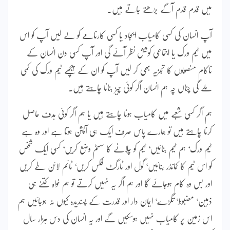
میں قدم قدم آگے بڑھتے جاتے ہیں۔
آپ انسان کی کسی کامیاب ایجاد یا کسی کارنامے کو لے لیں آپ کو اس
میں ٹیم ورک یا اجتماعی کوشش نظر آئے گی اور آپ کسی دن انسان کے
ناکام منصوبوں کا تجزیہ بھی کر لیں آپ کو ان کے پیچھے ٹیم ورک کی کمی
ملے گی چناں چہ ہم انسان اگر کوئی چیز بنانا چاہتے ہیں۔
ہم اگر کسی شعبے میں کامیاب ہونا چاہتے ہیں یا ہم اگر کوئی ہدف حاصل
کرنا چاہتے ہیں تو ہمارے پاس صرف ایک ہی آپشن ہوتا ہے اور وہ ہے
ٹیم ورک‘ ہم ٹیم بنائیں‘ ٹیم کو چلانے کا سسٹم وضع کریں‘ کسی ایک شخص
کو اس ٹیم کا کمانڈر بنائیں‘ گول اور ٹارگٹ فکس کریں‘ ٹائم لائن طے کریں
اور بس وہ کام ہوجائے گا اور ہم اگر یہ نہیں کرتے تو ہم خواہ کتنے ہی
ذہین‘ مضبوط‘ تگڑے‘ ایمان دار اور قدرت کے پسندیدہ کیوں نہ ہوجائیں ہم
اس زمین پر کامیاب نہیں ہوسکیں گے اور یہ انسان کی دس ہزار سال