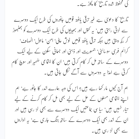
کی محفوظ شدہ تاریخ کا نچوڑ ہے۔
تاریخ کا دعویٰ ہے غیر ترقی یافتہ قومیں جانوروں کی طرح ایک دوسرے
سے لڑتی رہتی ہیں‘ یہ کتوں اور بھیڑیوں کی طرح ایک دوسرے کو بھنبھوڑ
کر رکھ دیتی ہیں جبکہ ترقی یافتہ قومیں خوش حالی‘ امن‘ ماحول‘ انصاف‘
کرائم فری سوسائٹی‘ جمہوریت اور ذہنی اور جسمانی سکون کے لیے ایک
دوسرے کے ساتھ مل کر کام کرتی ہیں‘ ان کا اجتماعی ضمیر اور سوچ کام
کرتی ہے لہٰذا یہ دوسروں سے آگے نکل جاتی ہیں۔
ہم آج کیوں مار کھا رہے ہیں؟ اس کی وجہ ہمارے اندر کا جانور ہے‘ ہم
اپنے اجتماعی مسئلوں کے حل کے لیے بھی مل کر کام کرنے کے لیے
تیار نہیں ہیں‘ سیاسی جماعتیں ایک دوسرے سے بھی لڑ رہی ہیں اور
ان کے اندر بھی ایک دوسرے کے ساتھ جنگ جاری ہے‘ یہ اداروں
سے بھی لڑ رہی ہیں۔