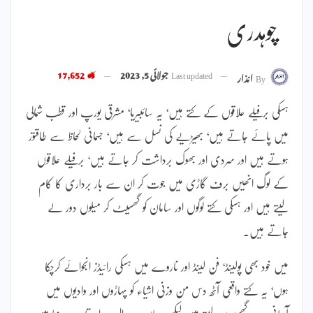
چوہدری
Last updated
جولائی 5, 2023
17,652
By
انذار
ہسکی برفیلے علاقوں کے کتے ہیں‘ یہ سائبیریا‘ مشرقی یورپ اور قطب شمالی
میں پائے جاتے ہیں‘ بھیڑیے کی نسل سے ہیں‘ جسمانی لحاظ سے طاقتور
ہوتے ہیں اور سردی اور بھوک برداشت کر جاتے ہیں‘ برفیلے علاقوں
کے لوگ انھیں برف گاڑی میں جوت کر ان سے بار برداری کا کام
لیتے ہیں اور ہسکی کتے لوگوں اور سامان کو گھسیٹ کر میلوں دور لے
جاتے ہیں۔
میں خود بھی پولینڈ‘ فن لینڈ اور ناروے میں ہسکی رائیڈز انجوائے کرچکا
ہوں‘ یہ کتے واقعی آٹھ دس من وزنی اشیاء کو پہاڑوں اور وادیوں میں