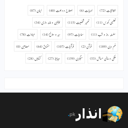
اخلاقیات
(72)
ادبیات
(6)
اصلاح و دعوت
(40)
ایمان
(87)
تعلیمی کورس
(11)
تعمیر شخصیت
(115)
خواتین و خانہ داری
(34)
سلسلہ روز و شب
(11)
سماجیات
(97)
سیر و سوانح
(14)
عبادات
(78)
فہم دین
(189)
قرآن
(2)
قرآنیات
(107)
متفرق
(64)
مضامین
(0)
ملکی و عالمی مسائل
(53)
میگزین
(159)
ویڈیوز
(27)
کتابیں
(28)