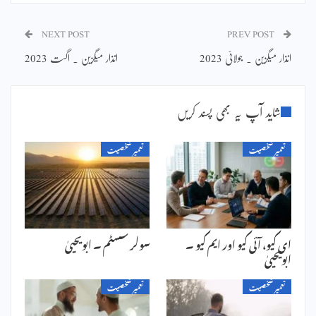
NEXT POST
PREV POST
انذار میگزین ۔ جولائی 2023
انذار میگزین ۔ اگست 2023
شاید آپ یہ بھی پسند کریں
تعمیر شخصیت
تعمیر شخصیت
ای کیو، آئی کیو اور ایم کیو ۔
سولر سسٹم ۔ ابویحییٰ
ابویحییٰ
تعمیر شخصیت
تعمیر شخصیت