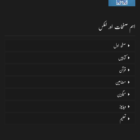
اہم صفحات اور لنکس
صفحۂ اول
کتابیں
قرآن
مضامین
میگزین
ویڈیوز
تعلیم