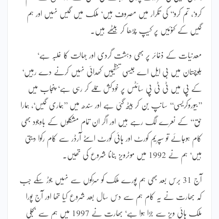
کرو‘، تم کرو‘‘ کی تکرار میں مصروف ہیں‘ ملک میں گیس نہیں اور ہم
گیس کے کنوئیں پر کیپ چڑھا کر بیٹھے ہیں۔
معدنیات کے ذخائر پر بھی دہشت گردی اور جہالت کا غلبہ ہے‘
بلوچستان میں بی ایل اے جیسی تنظیمیں کھدائی نہیں کرنے دے رہیں‘
کے پی میں ٹی ٹی پی سائٹس پر خودکش حملے کر رہی ہے‘ پنجاب میں
’’بیوروکریسی‘‘ سانپ بن کر بیٹھ گئی ہے اور سندھ میں ’’ہماری گیس‘، ہمارا
حق‘‘ کے نعرے لگ رہے ہیں اور اگر ان تمام مشکلوں کے باوجود بھی
کام ہوجائے تو سپریم کورٹ اور ہائی کورٹ اسٹے آرڈر سے کام رکوا دیتی
ہیں‘ ہم نے 1992 میں موٹرویز بنانا شروع کی تھیں۔
آج 31 برس بعد بھی ہم پورے ملک کو سڑکوں سے نہیں جوڑ سکے جب
کہ بھارت نے یہ کام ہم سے دس سال بعد شروع کیا تھا اور آج پورا
ملک ہائی ویز سے جڑا ہوا ہے‘ بھارت نے 1997 میں ہم سے بجلی