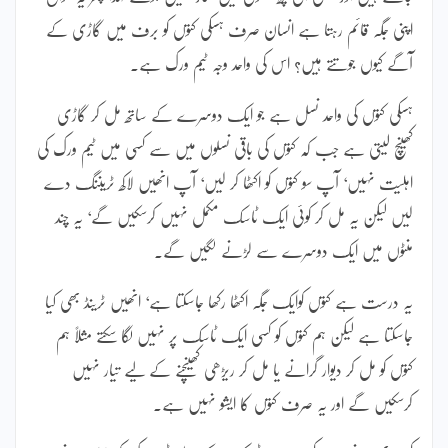
اپنی جگہ قائم رہتا ہے انسان صرف ہسکی کتوں کو برف میں گاڑی کے
آگے کیوں جوتتے ہیں؟ اس کی واحد وجہ ٹیم ورک ہے۔
ہسکی کتوں کی واحد نسل ہے جو ایک دوسرے کے ساتھ مل کر گاڑی
کھینچ لیتی ہے جب کہ کتوں کی باقی نسلوں میں سے کسی میں ٹیم ورک کی
اہلیت نہیں‘ آپ سو کتوں کو اکٹھا کر لیں‘ آپ انھیں لاکھ ٹریننگ دے
لیں لیکن یہ مل کر کوئی ایک ٹاسک مکمل نہیں کرسکیں گے‘ یہ چند
منٹوں میں ایک دوسرے سے لڑنے لگیں گے۔
یہ درست ہے کتوں کوایک جگہ اکٹھا رکھا جاسکتا ہے‘ انھیں ٹرینڈ بھی کیا
جاسکتا ہے لیکن ہم کتوں کو کسی ایک ٹاسک پر نہیں لگا سکتے مثلاً ہم
کتوں کو مل کر دیوار گرانے یا مل کر ریڑھی کھینچنے کے لیے تیار نہیں
کرسکیں گے اور یہ صرف کتوں کا ایشو نہیں ہے۔