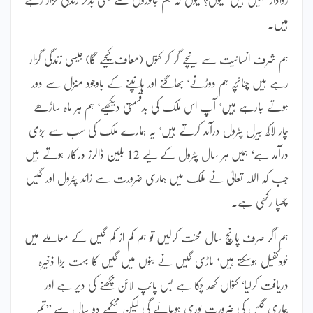
ہیں۔
ہم شرف انسانیت سے نیچے گر کر کتوں (معاف کیجیے گا) جیسی زندگی گزار
رہے ہیں چنانچہ ہم دوڑنے‘ بھاگنے اور ہانپنے کے باوجود منزل سے دور
ہوتے جارہے ہیں‘ آپ اس ملک کی بدقسمتی دیکھیے‘ ہم ہر ماہ ساڑھے
چار لاکھ بیرل پٹرول درآمد کرتے ہیں‘ یہ ہمارے ملک کی سب سے بڑی
درآمد ہے‘ ہمیں ہر سال پٹرول کے لیے 12 بلین ڈالرز درکار ہوتے ہیں
جب کہ اللہ تعالیٰ نے ملک میں ہماری ضرورت سے زائد پٹرول اور گیس
چھپا رکھی ہے۔
ہم اگر صرف پانچ سال محنت کرلیں تو ہم کم از کم گیس کے معاملے میں
خودکفیل ہوسکتے ہیں‘ ماڑی گیس نے بنوں میں گیس کا بہت بڑا ذخیرہ
دریافت کرلیا‘ کنواں کھد چکا ہے بس پائپ لائن بچھنے کی دیر ہے اور
ہماری گیس کی ضرورت پوری ہوجائے گی لیکن محکمے دو سال سے ’’تم