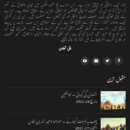
انذار ایک دعوتی اور تربیتی ادارہ ہے۔ اس ادارے کا مقصد لوگوں میں ایمان واخلاق کے شعور
کو راسخ کرنا اور ان کی شخصیت کو ایمانی تقاضوں اور اخلاقی رویو ں کے مطابق ڈھالنا ہے۔ ادارے
کے بانی ابویحییٰ ایک معروف ریسرچ اسکالر اور کئی کتابوں کے مصنف ہیں۔ ان کی زیر نگرانی
ایک ماہنامہ ’’انذار ‘‘کے نام سے شائع ہوتا ہے جس کے مضامین اس ویب سائٹ پر پڑھے
جاسکتے ہیں۔ ادارے کے تحت مختلف تربیتی کورسز بھی کرائے جاتے ہیں۔ حال ہی میں آن
لائن کورسز کا سلسلہ بھی شروع کیا گیا ہے۔ اللہ تعالٰی کے پیغام (ایمان و اخلاق، تعمیرِ شخصیت
اور فلاحِ آخرت) کو پھیلانے میں انذار کا ساتھ دیجئیے.
مالی تعاون
مقبول ترین
انسان کی کہانی ۔ ابویحییٰ
مارچ 24, 2022
جب یہ نوبت آجائے ۔ مولانا وحید الدین خان
اکتوبر 17, 2021