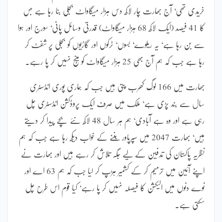
خریدی تھی‘ آج بھارت چار لاکھ دس ہزار میگاواٹ بجلی بنا رہا ہے جس
کا 41 فیصد (ایک لاکھ 68 ہزار میگاواٹ) قدرتی وسائل پانی‘ سورج اور ہوا
سے بن رہا ہے‘ یہ ریلوے‘ بسوں‘ ٹرکوں اور گاڑیوں کو بجلی پر شفٹ کر
رہا ہے جب کہ ہم آج بھی 25 ہزار میگاواٹ کو مینج نہیں کر پا رہے۔
بھارت میں 166 لوگ کھرب پتی ہیں جب کہ ہماری پوری انڈسٹری
سال سے بند پڑی ہے‘ ملک میں صرف ایک پروڈکشن انڈسٹری چل
رہی ہے اور وہ ہے آبادی‘ ہم ہر سال 48 لاکھ نئے بچے پیدا کر دیتے
ہیں‘ بھارت 2047 میں سپرپاور بننے کے خواب دیکھ رہا ہے جب کہ ہم
نظریہ پاکستان کی تدفین کے لیے جگہ تلاش کر رہے ہیں اور بھارت نے
اپنے آئین میں ترمیم کر کے کشمیر ہڑپ کر لیا جب کہ ہم 63 اے اور
نوے دنوں میں الیکشن کا فیصلہ نہیں کر پا رہے‘ کیا قوم اس طرح چل
سکتی ہے۔