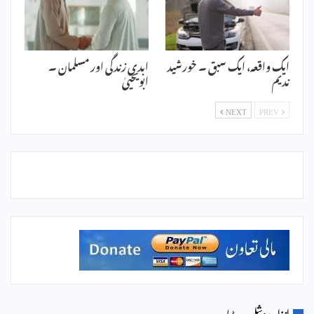
ایک واقعہ، ایک سبق ۔ خورشید
ابدی زندگی اور مسلمان ۔
ندیم
ابویحییٰ
NEXT
PREV
انذار سوشل میڈیا