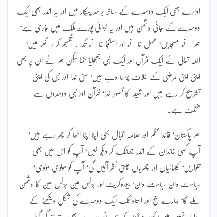
ادارے بھی ایک دوسرے کے ساتھ برسر پیکار ہیں اور یہ اندر بھی ایک
دوسرے کے جانی دشمن ہیں اور یہ لڑائی پورے ملک میں جاری ہے‘
ہم نے مسجدیں‘ غسل خانے اور استنجا خانے تک تقسیم کر رکھے ہیں‘
اللہ تعالیٰ نے ایک قرآن اور ایک نبی بھجوایا تھا لیکن ہم نے ان پر بھی
اپنی اپنی مرضی کے غلاف چڑھا دیے ہیں‘ سنی خدا اور نبی کی اپنی
تشریح کر رہے ہیں اور شیعہ کا تصورِ خدا‘ قرآن اور نبی دوسروں سے
مختلف ہے۔
ہم پاکستان‘ قائداعظم اور علامہ اقبال بھی اپنا اپنا اٹھا کر پھر رہے ہیں‘
آپ کسی خاندان کے اندر جھانک کر دیکھ لیں‘ آپ کو اس میں بھی
تلواریں‘ کلہاڑیاں اور چھریاں چلتی نظر آئیں گی‘ آپ کو مولوی مولوی‘
سیاست دان سیاست دان‘ بیوروکریٹ اور بزنس مین بزنس مین کا دشمن
ملے گا‘ ہمارے جج اور استاد تک ایک دوسرے کی شکل دیکھنے کے
روادار نہیں ہیں‘ کیوں؟ کیوں کہ ہم جانوروں سے بھی بدتر زندگی گزار رہے