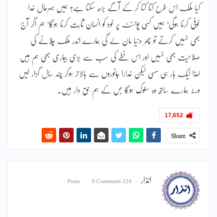
کیا ملک اس طرح کتا کتا کر کے آگے بڑھ سکتا ہے؟ ہمیں بہرحال خدا
خوفی کرنا ہوگی‘ ہمیں کسی پوائنٹ پر خود کو انسان ثابت کرنا ہوگا‘ ہم اگر آج
بھی نہیں کرتے تو پھر دنیا مان لے گی ہمارے اندر ملک چلانے کی
صلاحیت بھی نہیں اور اس خطے کی سب سے بڑی بیماری بھی ہم ہیں
لہٰذا ایک بار ہی سہی لیکن خدارا جانوروں سے بالاتر ہوکر چند سال گزار لیں
ورنہ ہمارے ساتھ وہ سلوک ہوگا جس کے ہم حق دار ہیں۔
17,652
Share
انذار
0 Comments
324 Posts