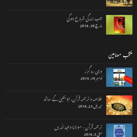
جب زندگی شروع ہوگی
مارچ 30, 2018
منتخب مضامین
وہی رہ گزر
نومبر 10, 2019
خلاصہ و ترجمہ قرآن، ابو یحییٰ کے ساتھ
اپریل 23, 2018
ترجمہ قرآن – مولانا وحیدالّدیں
مئی 5, 2018