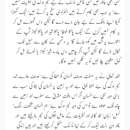
کسی بھی جانور میں کسی خاص ٹاسک کے لیے ٹیم ورک کی اہلیت نہیں
ہے‘ یہ جب بھی کام کرتے ہیں انفرادی سطح پر کرتے ہیں‘ ایک گھوڑا
اکیلا اپنے مالک کے لیے جان دے دے گا لیکن دس گھوڑے مل کر
یہ کام نہیں کریں گے‘ ایک پالتو طوطا‘ پالتو شیر اور پالتو کبوتر آپ کے
اشارے پر آگ میں کود جائے گا‘ یہ دشمن کے کان سے میل تک
نکال لائے گا لیکن آپ اگر چاہیں دس پندرہ شیر‘ کبوتر یا طوطے مل کر
کوئی مشین چلا لیں تو یہ ممکن نہیں ہوگا۔
اللہ تعالیٰ نے یہ صفت صرف انسان کو عطا کی ہے‘ صرف ہمارے اندر
ٹیم ورک کی بے انتہا خوبی ہے اور یہ زمین پر انسان کی بقا کی سب سے
بڑی وجہ بھی ہے‘انسان اگر اس وقت مشرق سے مغرب اور زمین سے
چاند تک موجود ہے تو اس کی وجہ ٹیم ورک ہے‘ ہم انسان مختلف رنگ‘
نسل‘ زبان‘ قد کاٹھ اور نظریات کے حامل لوگوں کی ٹیم بنالیتے ہیں اور
پھر دن رات ایک کر کے اپنا ٹاسک مکمل کرلیتے ہیں اور یوں زندگی